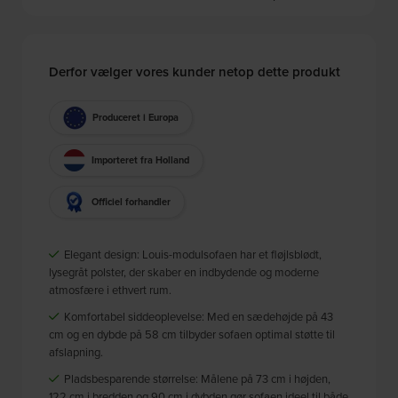
Derfor vælger vores kunder netop dette produkt
Produceret i Europa
Importeret fra Holland
Officiel forhandler
Elegant design: Louis-modulsofaen har et fløjlsblødt,
lysegråt polster, der skaber en indbydende og moderne
atmosfære i ethvert rum.
Komfortabel siddeoplevelse: Med en sædehøjde på 43
cm og en dybde på 58 cm tilbyder sofaen optimal støtte til
afslapning.
Pladsbesparende størrelse: Målene på 73 cm i højden,
122 cm i bredden og 90 cm i dybden gør sofaen ideel til både