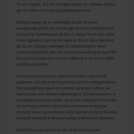
73 cm i højden, 122 cm i bredden og 90 cm i dybden, hvilket
gør den både rummelig og pladsbesparende.
Designet byder på en siddehøjde på 43 cm og en
sædebredde på 90 cm, hvilket gør den til en ideel plads for
afslapning. Sædedybden på 58 cm sørger for en god støtte,
mens rygstøtten, der har en højde på 30 cm og en tykkelse
på 32 cm, bidrager yderligere til siddekomforten. Med
sofaens robusthed, som kan klare en belastning på op til 180
kg, og dens stabile ben med en højde på 9 cm, er den både
praktisk og holdbar.
Denne Louis-modulære sofa er fremstillet i høj kvalitet
polyester, som sikrer en lang levetid og nem vedligeholdelse.
Den lysegrå farve giver et moderne og stilrent udtryk, der
nemt passer ind i enhver indretningsstil. Kombinationerne er
uendelige med Louis-serien, og du har mulighed for at skabe
din helt egen unikke sofa ved at kombinere forskellige
moduler, farver og materialer. Dette gør det muligt at tilpasse
designet nøjagtigt til dine personlige præferencer og behov.
WOOODs Louis-serie er en del af deres eksklusive