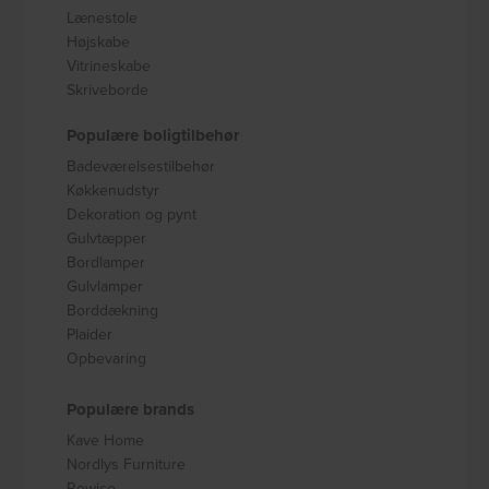
Lænestole
Højskabe
Vitrineskabe
Skriveborde
Populære boligtilbehør
Badeværelsestilbehør
Køkkenudstyr
Dekoration og pynt
Gulvtæpper
Bordlamper
Gulvlamper
Borddækning
Plaider
Opbevaring
Populære brands
Kave Home
Nordlys Furniture
Rowico