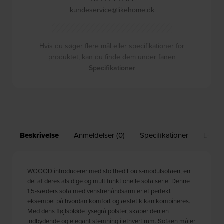
kundeservice@likehome.dk
Hvis du søger flere mål eller specifikationer for
produktet, kan du finde dem under fanen
Specifikationer
Beskrivelse
Anmeldelser (0)
Specifikationer
Leveri
WOOOD introducerer med stolthed Louis-modulsofaen, en
del af deres alsidige og multifunktionelle sofa serie. Denne
1,5-sæders sofa med venstrehåndsarm er et perfekt
eksempel på hvordan komfort og æstetik kan kombineres.
Med dens fløjlsbløde lysegrå polster, skaber den en
indbydende og elegant stemning i ethvert rum. Sofaen måler