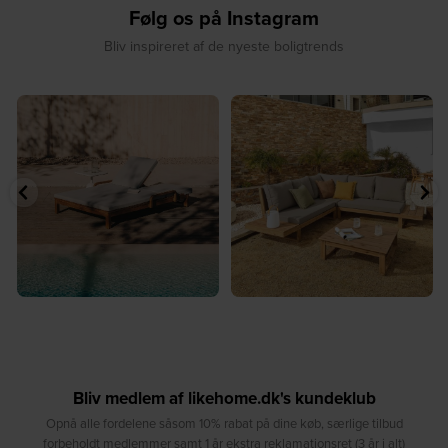
Følg os på Instagram
Bliv inspireret af de nyeste boligtrends
️⁠
☀️ Sommerens naturlige
☀️ Find dit yndlingssted denne
samlingspunkt⁠
sommer⁠
...
...
8
0
8
0
Bliv medlem af likehome.dk's kundeklub
Opnå alle fordelene såsom 10% rabat på dine køb, særlige tilbud
forbeholdt medlemmer samt 1 år ekstra reklamationsret (3 år i alt)