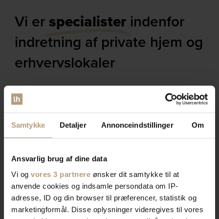
Vi er
specialister
indenfor
indretning af private hjem og
erhvervslokaler​
Vores brede sortiment forvandler dit rum med stil og
funktionalitet. Find tidløst design, æstetik, eller
farverigt interiør. Vi har skænke, TV-borde, bordben,
Samtykke
Detaljer
Annonceindstillinger
Om
og mere, der afspejler din stil. Vores produkter
kombinerer skønhed og praktik for et hjem der
imponerer. Skab rummet du drømmer om med os.
Ansvarlig brug af dine data
Vi og
vores 3 partnere
ønsker dit samtykke til at
Bliv kontaktet af en salgskonsulent
anvende cookies og indsamle persondata om IP-
adresse, ID og din browser til præferencer, statistik og
marketingformål. Disse oplysninger videregives til vores