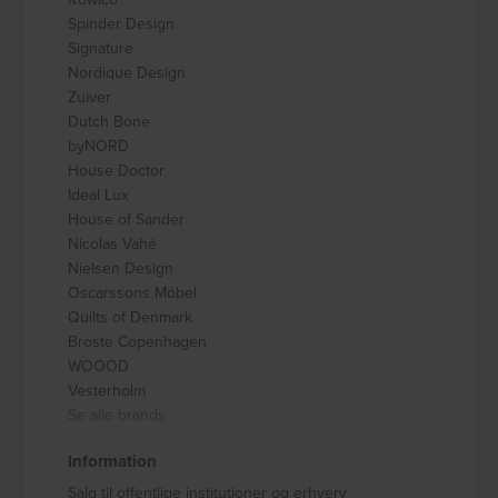
Spinder Design
Signature
Nordique Design
Zuiver
Dutch Bone
byNORD
House Doctor
Ideal Lux
House of Sander
Nicolas Vahé
Nielsen Design
Oscarssons Móbel
Quilts of Denmark
Broste Copenhagen
WOOOD
Vesterholm
Se alle brands
Information
Salg til offentlige institutioner og erhverv