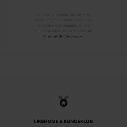
Vi indsamler feedback fra alle vores
kunder efter deres køb for at høre om
deres oplevelse. Anmeldelserne er
autentiske og verificeret af e-mærket.
Vores certifikat kan ses her
.
LIKEHOME'S KUNDEKLUB