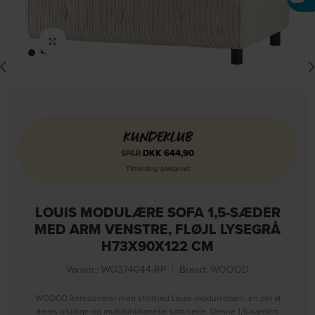
Click to enlarge
KUNDEKLUB
DKK
644,90
SPAR
Tilmelding påkrævet
LOUIS MODULÆRE SOFA 1,5-SÆDER
MED ARM VENSTRE, FLØJL LYSEGRÅ
H73X90X122 CM
Varenr.: WO374044-RP
|
Brand:
WOOOD
WOOOD introducerer med stolthed Louis-modulsofaen, en del af
deres alsidige og multifunktionelle sofa serie. Denne 1,5-sæders