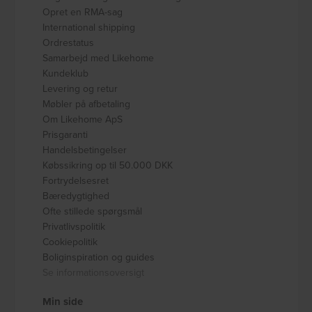
Opret en RMA-sag
International shipping
Ordrestatus
Samarbejd med Likehome
Kundeklub
Levering og retur
Møbler på afbetaling
Om Likehome ApS
Prisgaranti
Handelsbetingelser
Købssikring op til 50.000 DKK
Fortrydelsesret
Bæredygtighed
Ofte stillede spørgsmål
Privatlivspolitik
Cookiepolitik
Boliginspiration og guides
Se informationsoversigt
Min side