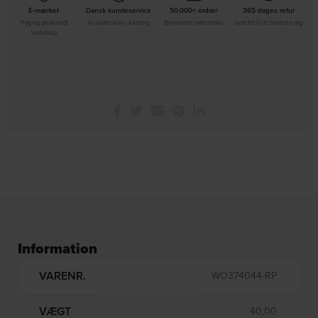
E-mærket
Dansk kundeservice
50.000+ ordrer
365 dages retur
Tryg og godkendt
Vi sidder klar i Aalborg
Behandlet med omhu
God tid til at beslutte dig
webshop
Information
VARENR.
WO374044-RP
VÆGT
40,00