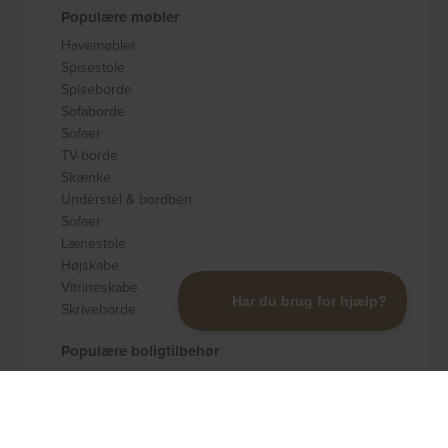
Populære møbler
Havemøbler
Spisestole
Spiseborde
Sofaborde
Sofaer
TV-borde
Skænke
Understel & bordben
Sofaer
Lænestole
Højskabe
Vitrineskabe
Skriveborde
Populære boligtilbehør
Badeværelsestilbehør
Køkkenudstyr
Dekoration og pynt
Gulvtæpper