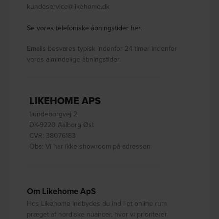
kundeservice@likehome.dk
Se vores telefoniske åbningstider her.
Emails besvares typisk indenfor 24 timer indenfor
vores almindelige åbningstider.
LIKEHOME APS
Lundeborgvej 2
DK-9220 Aalborg Øst
CVR: 38076183
Obs: Vi har ikke showroom på adressen
Om Likehome ApS
Hos Likehome indbydes du ind i et online rum
præget af nordiske nuancer, hvor vi prioriterer