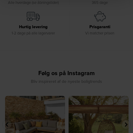
Alle hverdage (se åbningstider)
365 dage
Hurtig levering
Prisgaranti
1-2 dage på alle lagervarer
Vi matcher prisen
Følg os på Instagram
Bliv inspireret af de nyeste boligtrends
⁠
☀️ Sommerens naturlige
☀️ Find dit yndlingssted denne
samlingspunkt⁠
sommer⁠
...
...
7
0
7
0