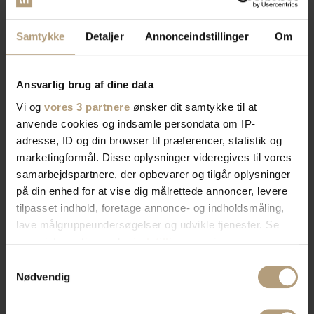
Samtykke
Detaljer
Annonceindstillinger
Om
Ansvarlig brug af dine data
Vi og
vores 3 partnere
ønsker dit samtykke til at
anvende cookies og indsamle persondata om IP-
adresse, ID og din browser til præferencer, statistik og
marketingformål. Disse oplysninger videregives til vores
samarbejdspartnere, der opbevarer og tilgår oplysninger
på din enhed for at vise dig målrettede annoncer, levere
tilpasset indhold, foretage annonce- og indholdsmåling,
lave målgruppeundersøgelser og udvikle tjenester. Se
mere information under
indstillinger
og i vores
persondatapolitik. Du kan altid trække dit samtykke
Samtykkevalg
tilbage eller ændre indstillinger fra vores
Nødvendig
"Cookiedeklaration", eller ved at trykke på "Privacy
trigger" ikonet.