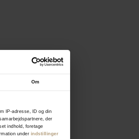
Om
m IP-adresse, ID og din
s samarbejdspartnere, der
set indhold, foretage
ormation under
indstillinger