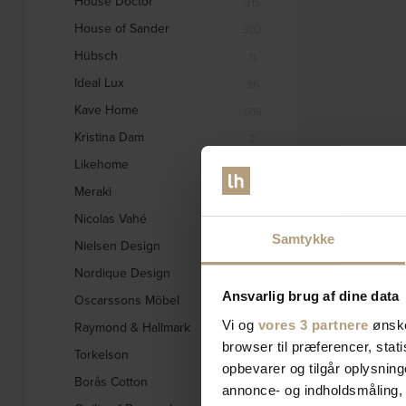
House Doctor
315
House of Sander
302
Hübsch
11
Ideal Lux
96
Kave Home
1716
Kristina Dam
2
Likehome
1
Meraki
44
Nicolas Vahé
21
Samtykke
Nielsen Design
9
Nordique Design
212
Ansvarlig brug af dine data
Oscarssons Möbel
539
Vi og
vores 3 partnere
ønske
Raymond & Hallmark
31
browser til præferencer, stat
Torkelson
2
opbevarer og tilgår oplysning
Borås Cotton
2
annonce- og indholdsmåling,