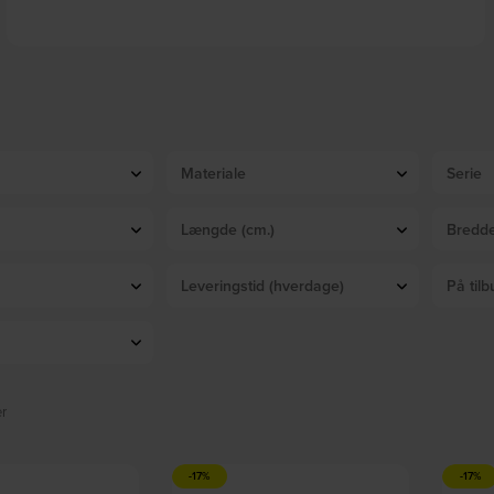
Look, Loftslampe, GU10 max 1 x 28W, GU10, messing, metal, Ø60xH200mm
by Ideal Lux
På lager
DKK
240,00
DKK
289,00
Materiale
Serie
Længde (cm.)
Bredde
Leveringstid (hverdage)
På tilb
er
-17%
-17%