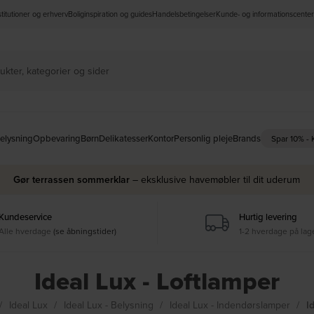
nstitutioner og erhverv
Boliginspiration og guides
Handelsbetingelser
Kunde- og informationscenter
elysning
Opbevaring
Børn
Delikatesser
Kontor
Personlig pleje
Brands
Spar 10% -
Gør terrassen sommerklar
– eksklusive havemøbler til dit uderum
Kundeservice
Hurtig levering
Alle hverdage
(se åbningstider)
1-2 hverdage på lag
Ideal Lux - Loftlamper
Ideal Lux
Ideal Lux - Belysning
Ideal Lux - Indendørslamper
I