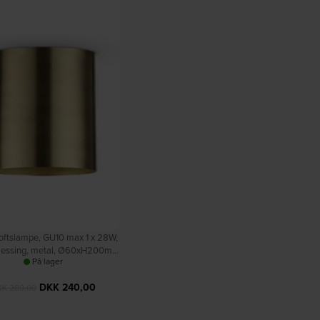
oftslampe, GU10 max 1 x 28W,
messing, metal, Ø60xH200mm
På lager
by Ideal Lux
DKK
240,00
KK
289,00