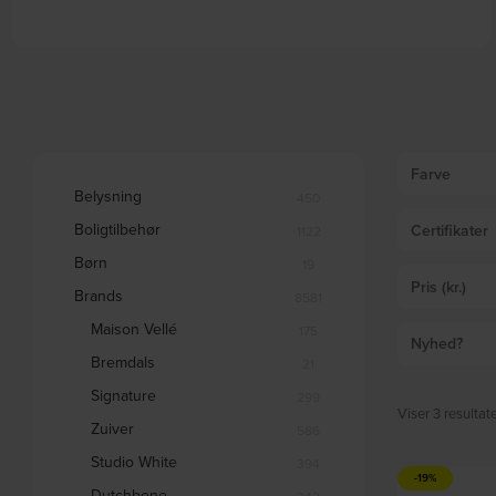
Spot, Loftslampe, GU10 max 4 x 50W, GU10, hvid, metal,
L305xH130xB305mm by Ideal Lux
På lager
DKK
705,00
DKK
849,00
Farve
Belysning
450
Boligtilbehør
Certifikater
1122
Børn
19
Pris (kr.)
Brands
8581
Maison Vellé
175
Nyhed?
Bremdals
21
Signature
299
Viser 3 resultat
Zuiver
586
Studio White
394
-19%
Dutchbone