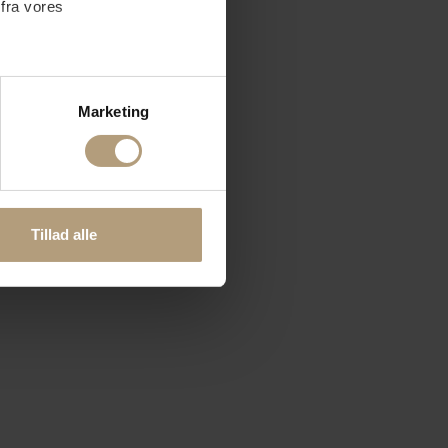
 fra vores
ter
Marketing
ting)
 medier og til at analysere
nden for sociale medier,
Tillad alle
e oplysninger, du har givet