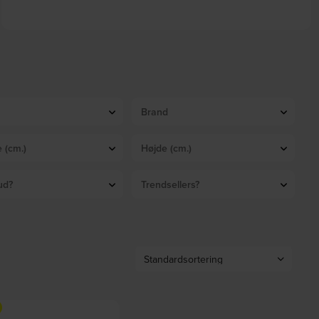
Dynamite, Loftslampe, GU10 max 1 x 28W, GU10, messing/sort, metal,
Ø55xH165mm by Ideal Lux
På lager
DKK
680,00
DKK
839,00
Brand
 (cm.)
Højde (cm.)
ud?
Trendsellers?