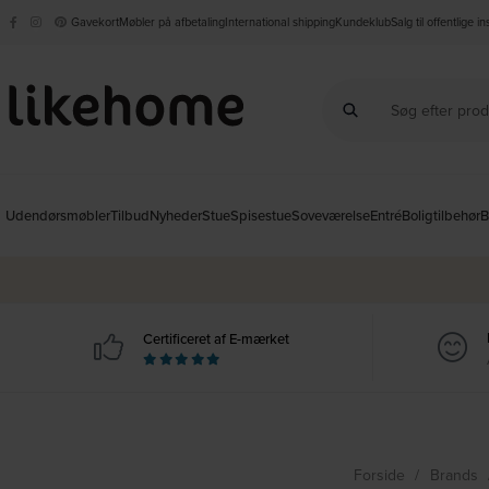
Gavekort
Møbler på afbetaling
International shipping
Kundeklub
Salg til offentlige i
Udendørsmøbler
Tilbud
Nyheder
Stue
Spisestue
Soveværelse
Entré
Boligtilbehør
B
Certificeret af E-mærket
Forside
Brands