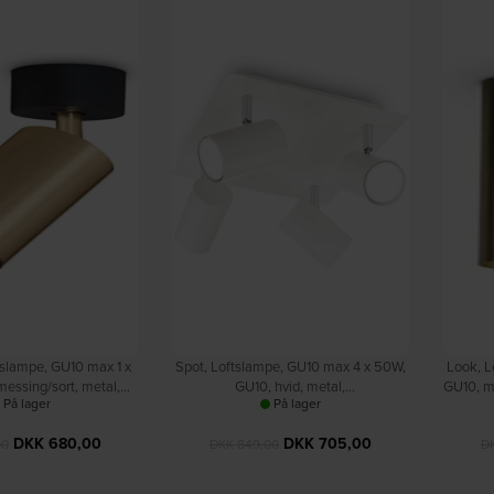
tslampe, GU10 max 1 x
Spot, Loftslampe, GU10 max 4 x 50W,
Look, L
essing/sort, metal,
GU10, hvid, metal,
GU10, 
På lager
På lager
mm by Ideal Lux
L305xH130xB305mm by Ideal Lux
DKK
680,00
DKK
705,00
00
DKK
849,00
D