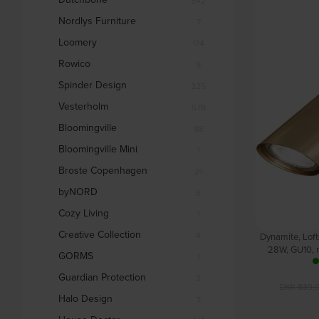
342
Nordlys Furniture
7
Loomery
174
Rowico
9
Spinder Design
325
Vesterholm
578
Bloomingville
98
Bloomingville Mini
1
Broste Copenhagen
21
byNORD
6
Cozy Living
1
Creative Collection
4
Dynamite, Lof
28W, GU10, m
GORMS
1
Ø55xH165
Guardian Protection
2
DKK
839,
Halo Design
7