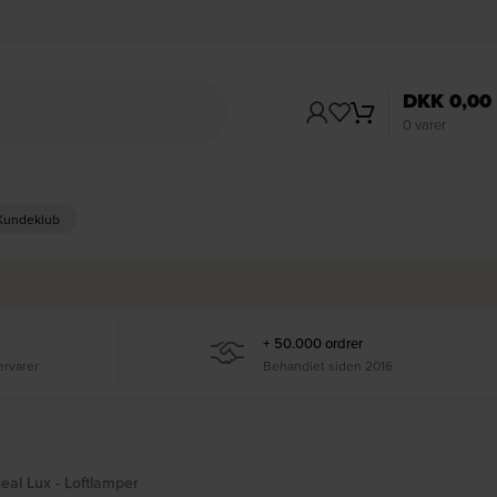
DKK
0,00
0
varer
 Kundeklub
+ 50.000 ordrer
ervarer
Behandlet siden 2016
deal Lux - Loftlamper