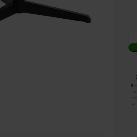
E-
Tr
go
we