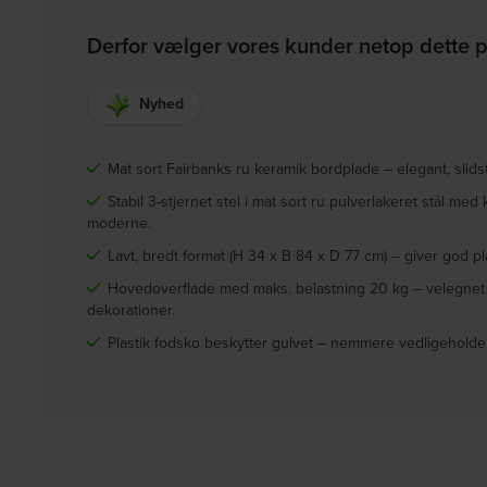
Derfor vælger vores kunder netop dette 
Nyhed
Mat sort Fairbanks ru keramik bordplade – elegant, slid
Stabil 3-stjernet stel i mat sort ru pulverlakeret stål me
moderne.
Lavt, bredt format (H 34 x B 84 x D 77 cm) – giver god 
Hovedoverflade med maks. belastning 20 kg – velegnet t
dekorationer.
Plastik fodsko beskytter gulvet – nemmere vedligeholdel