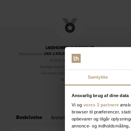
LIKEHOME'S KUNDEKLUB
DKK
2.105,10
Medlemsrabat:
– kun for medlemmer (læs mere)
Få 10% rabat på dine køb
Særlige tilbud forbeholdt medlemmer
1 år ekstra reklamationsret (3 år i alt)
Samtykke
TILMELD DIG
Ansvarlig brug af dine data
Vi og
vores 3 partnere
ønske
browser til præferencer, stat
Beskrivelse
Anmeldelser (0)
Specifikationer
opbevarer og tilgår oplysning
annonce- og indholdsmåling,