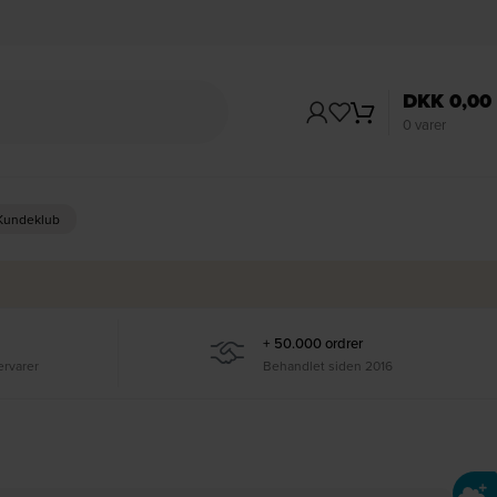
DKK
0,00
0
varer
 Kundeklub
+ 50.000 ordrer
ervarer
Behandlet siden 2016
Ti