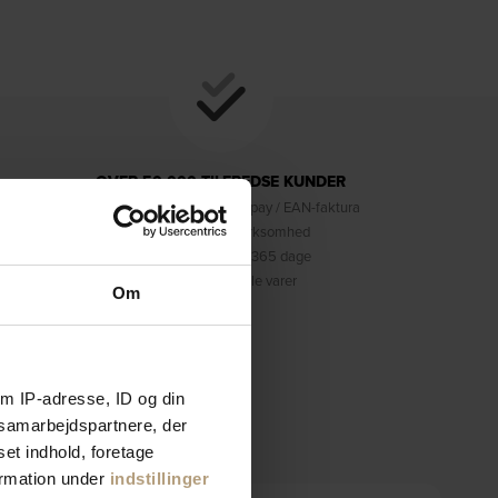
OVER 50.000 TILFREDSE KUNDER
Visa / Mastercard / Mobilepay / EAN-faktura
100% danskejet virksomhed
Fortrydelsesret på 365 dage
Prisgaranti på alle varer
Om
m IP-adresse, ID og din
s samarbejdspartnere, der
Information
set indhold, foretage
ormation under
indstillinger