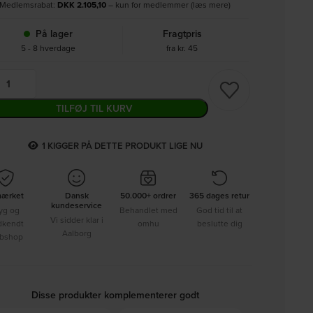
Medlemsrabat:
DKK
2.105,10
– kun for medlemmer (læs mere)
På lager
Fragtpris
5 - 8 hverdage
fra kr. 45
TILFØJ TIL KURV
1
KIGGER PÅ DETTE PRODUKT LIGE NU
mærket
Dansk
50.000+ ordrer
365 dages retur
kundeservice
yg og
Behandlet med
God tid til at
Vi sidder klar i
dkendt
omhu
beslutte dig
Aalborg
bshop
Disse produkter komplementerer godt