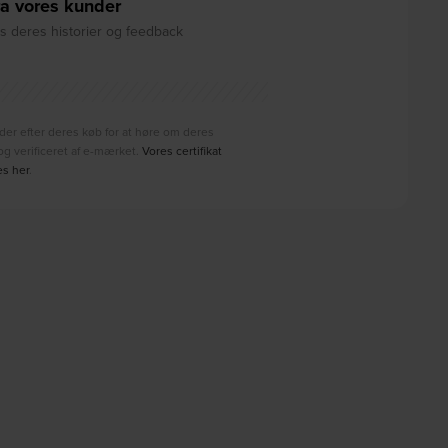
a vores kunder
 deres historier og feedback
der efter deres køb for at høre om deres
g verificeret af e-mærket.
Vores certifikat
es her
.