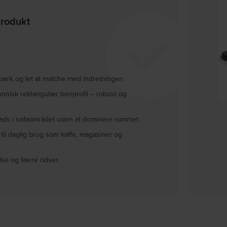
produkt
stærk og let at matche med indretningen.
d konisk rektangulær benprofil – robust og
Varios, Vase, sort bejdse by
Baby, Vase, spume by House
House Doctor
Doctor
H1
plads i sofaområdet uden at dominere rummet.
På lager
På lager
il daglig brug som kaffe, magasiner og
DKK
174,00
DKK
53,00
DKK
219,00
DKK
65,00
se og færre ridser.