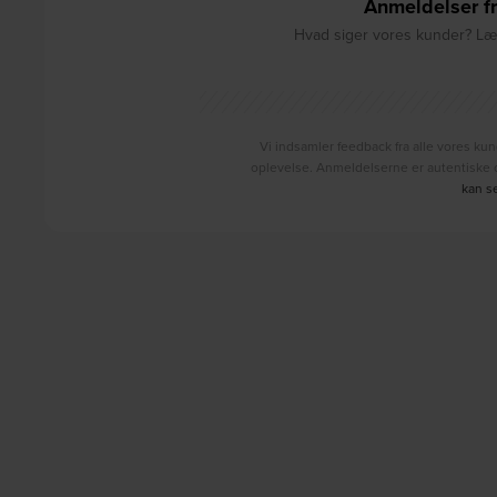
Anmeldelser fr
Hvad siger vores kunder? Læs
Vi indsamler feedback fra alle vores kun
oplevelse. Anmeldelserne er autentiske o
kan s