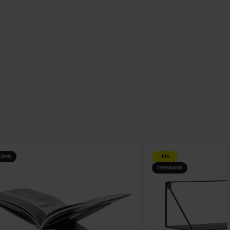
DING
-12%
TRENDING