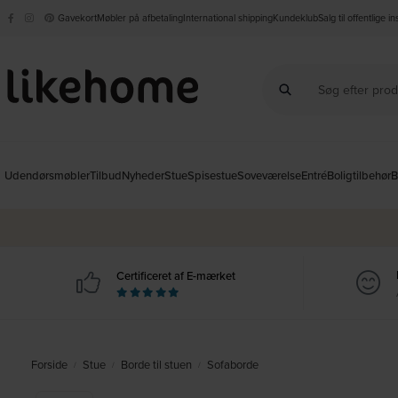
Gavekort
Møbler på afbetaling
International shipping
Kundeklub
Salg til offentlige i
Udendørsmøbler
Tilbud
Nyheder
Stue
Spisestue
Soveværelse
Entré
Boligtilbehør
B
Certificeret af E-mærket
Forside
Stue
Borde til stuen
Sofaborde
/
/
/