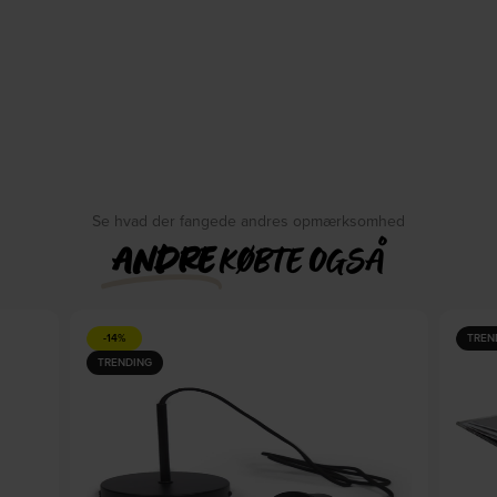
Se hvad der fangede andres opmærksomhed
ANDRE
KØBTE OGSÅ
-14%
TREN
TRENDING