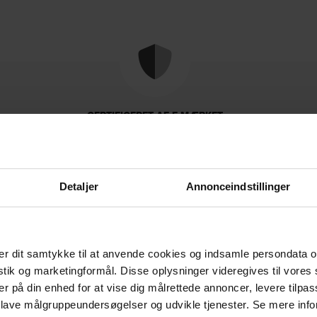
CERTIFICERET AF E-MÆRKET
Tryghed når du handler
Detaljer
Annonceindstillinger
r dit samtykke til at anvende cookies og indsamle persondata o
istik og marketingformål. Disse oplysninger videregives til vore
Levering & retur
Om brandet
er på din enhed for at vise dig målrettede annoncer, levere tilpas
 lave målgruppeundersøgelser og udvikle tjenester. Se mere inf