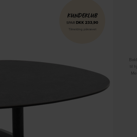
KUNDEKLUB
DKK
233,90
SPAR
Tilmelding påkrævet
Bakk
til
Med