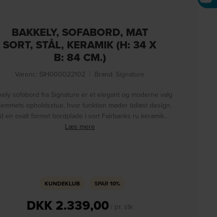
BAKKELY, SOFABORD, MAT
SORT, STÅL, KERAMIK (H: 34 X
B: 84 CM.)
Varenr.: SIH000022102
|
Brand:
Signature
ely sofabord fra Signature er et elegant og moderne valg
 hjemmets opholdsstue, hvor funktion møder tidløst design.
 en ovalt formet bordplade i sort Fairbanks ru keramik…
Læs mere
KUNDEKLUB
SPAR
10%
DKK
2.339,00
/ pr. stk