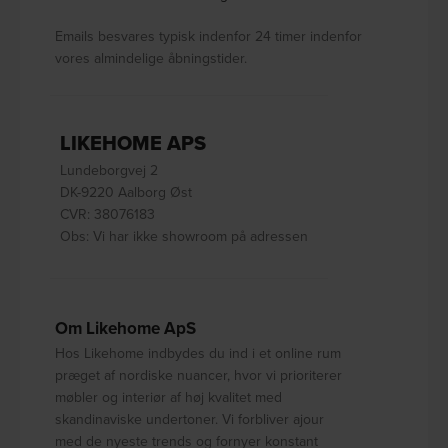
Emails besvares typisk indenfor 24 timer indenfor
vores almindelige åbningstider.
LIKEHOME APS
Lundeborgvej 2
DK-9220 Aalborg Øst
CVR: 38076183
Obs: Vi har ikke showroom på adressen
Om Likehome ApS
Hos Likehome indbydes du ind i et online rum
præget af nordiske nuancer, hvor vi prioriterer
møbler og interiør af høj kvalitet med
skandinaviske undertoner. Vi forbliver ajour
med de nyeste trends og fornyer konstant