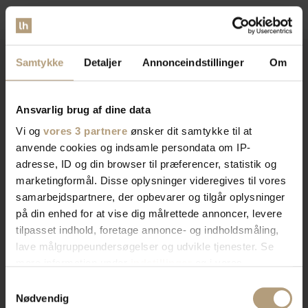
Samtykke
Detaljer
Annonceindstillinger
Om
Vi er
specialister
indenfor
Ansvarlig brug af dine data
indretning af private hjem og
Vi og
vores 3 partnere
ønsker dit samtykke til at
anvende cookies og indsamle persondata om IP-
erhvervslokaler​
adresse, ID og din browser til præferencer, statistik og
marketingformål. Disse oplysninger videregives til vores
samarbejdspartnere, der opbevarer og tilgår oplysninger
Vores brede sortiment forvandler dit rum med stil og
på din enhed for at vise dig målrettede annoncer, levere
funktionalitet. Find tidløst design, æstetik, eller
tilpasset indhold, foretage annonce- og indholdsmåling,
farverigt interiør. Vi har skænke, TV-borde, bordben,
lave målgruppeundersøgelser og udvikle tjenester. Se
og mere, der afspejler din stil. Vores produkter
mere information under
indstillinger
og i vores
kombinerer skønhed og praktik for et hjem der
persondatapolitik. Du kan altid trække dit samtykke
Samtykkevalg
imponerer. Skab rummet du drømmer om med os.
tilbage eller ændre indstillinger fra vores
Nødvendig