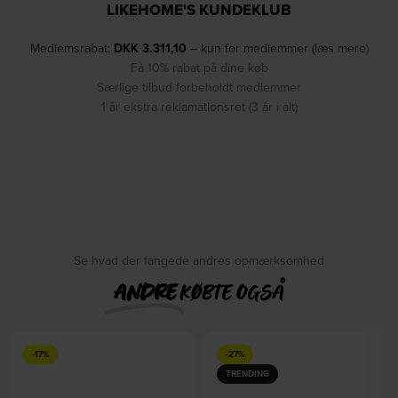
LIKEHOME'S KUNDEKLUB
Medlemsrabat:
DKK
3.311,10
– kun for medlemmer (læs mere)
Få 10% rabat på dine køb
Særlige tilbud forbeholdt medlemmer
1 år ekstra reklamationsret (3 år i alt)
Se hvad der fangede andres opmærksomhed
ANDRE
KØBTE OGSÅ
-17%
-27%
TRENDING