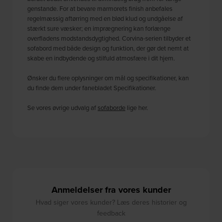
genstande. For at bevare marmorets finish anbefales
regelmæssig aftørring med en blød klud og undgåelse af
stærkt sure væsker; en imprægnering kan forlænge
overfladens modstandsdygtighed. Corvina-serien tilbyder et
sofabord med både design og funktion, der gør det nemt at
skabe en indbydende og stilfuld atmosfære i dit hjem.
Ønsker du flere oplysninger om mål og specifikationer, kan
du finde dem under fanebladet Specifikationer.
Se vores øvrige udvalg af
sofaborde
lige her.
Anmeldelser fra vores kunder
Hvad siger vores kunder? Læs deres historier og
feedback