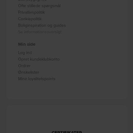
Ofte stillede spørgsmål
Privatlivspolitik
Cookiepolitik
Boliginspiration og guides
Se informationsoversigt
Min side
Log ind
Opret kundeklubkonto
Ordrer
Ønskelister
Mine loyalitetspoints
CERTIFIKATER