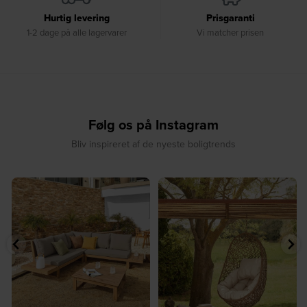
Hurtig levering
Prisgaranti
1-2 dage på alle lagervarer
Vi matcher prisen
Følg os på Instagram
Bliv inspireret af de nyeste boligtrends
☀️ Find dit yndlingssted denne
🤍 Rå materialer møder tidløst design⁠
sommer⁠
...
...
9
0
8
0