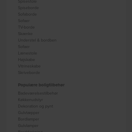
Spisestole
Spiseborde
Sofaborde
Sofaer
TV-borde
Skænke
Understel & bordben
Sofaer
Lænestole
Højskabe
Vitrineskabe
Skriveborde
Populære boligtilbehør
Badeværelsestilbehør
Køkkenudstyr
Dekoration og pynt
Gulvtæpper
Bordlamper
Gulvlamper