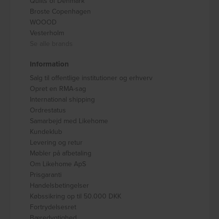
Quilts of Denmark
Broste Copenhagen
WOOOD
Vesterholm
Se alle brands
Information
Salg til offentlige institutioner og erhverv
Opret en RMA-sag
International shipping
Ordrestatus
Samarbejd med Likehome
Kundeklub
Levering og retur
Møbler på afbetaling
Om Likehome ApS
Prisgaranti
Handelsbetingelser
Købssikring op til 50.000 DKK
Fortrydelsesret
Bæredygtighed