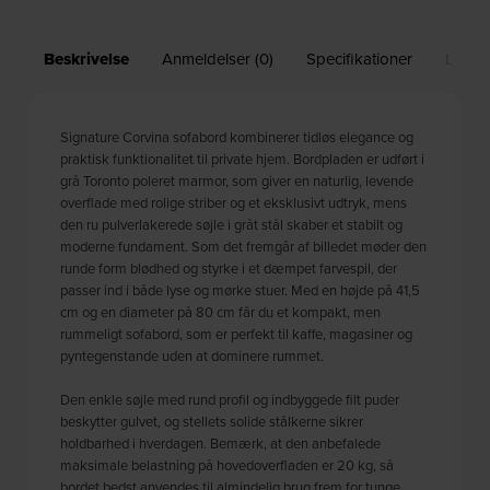
Beskrivelse
Anmeldelser (0)
Specifikationer
Leveri
Signature Corvina sofabord kombinerer tidløs elegance og
praktisk funktionalitet til private hjem. Bordpladen er udført i
grå Toronto poleret marmor, som giver en naturlig, levende
overflade med rolige striber og et eksklusivt udtryk, mens
den ru pulverlakerede søjle i gråt stål skaber et stabilt og
moderne fundament. Som det fremgår af billedet møder den
runde form blødhed og styrke i et dæmpet farvespil, der
passer ind i både lyse og mørke stuer. Med en højde på 41,5
cm og en diameter på 80 cm får du et kompakt, men
rummeligt sofabord, som er perfekt til kaffe, magasiner og
pyntegenstande uden at dominere rummet.
Den enkle søjle med rund profil og indbyggede filt puder
beskytter gulvet, og stellets solide stålkerne sikrer
holdbarhed i hverdagen. Bemærk, at den anbefalede
maksimale belastning på hovedoverfladen er 20 kg, så
bordet bedst anvendes til almindelig brug frem for tunge