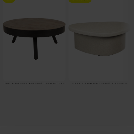
Suri, Sofabord, Stengrå, Teak (D: 74 x
Veda, Sofabord, Lysgrå, Genbrugt
H: 32 cm.) by Studio White
marmor (L: 49 x H: 28 x B: 74 cm.) by
På lager
Dutchbone
På lager
DKK
1.259,00
DKK
1.479,00
DKK
1.075,00
DKK
1.699,00