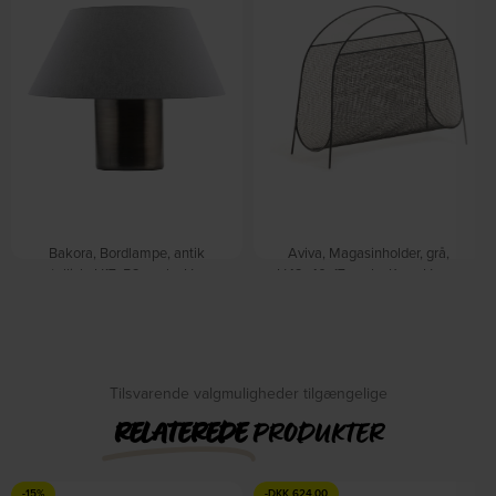
Bakora, Bordlampe, antik
Aviva, Magasinholder, grå,
metallisk, H17x52 cm by House
H42x40x17 cm by Kave Home
På lager
Doctor
På lager
DKK
290,00
DKK
399,00
DKK
715,00
DKK
859,00
Tilsvarende valgmuligheder tilgængelige
RELATEREDE
PRODUKTER
-15%
-
DKK
624,00