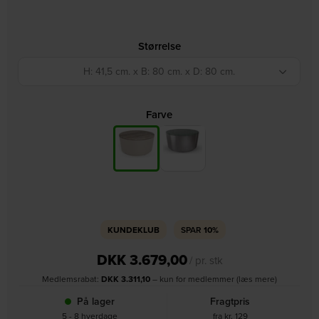
Størrelse
H: 41,5 cm. x B: 80 cm. x D: 80 cm.
Farve
KUNDEKLUB
SPAR
10%
DKK
3.679,00
/ pr. stk
Medlemsrabat:
DKK
3.311,10
– kun for medlemmer (læs mere)
På lager
Fragtpris
5 - 8 hverdage
fra kr. 129