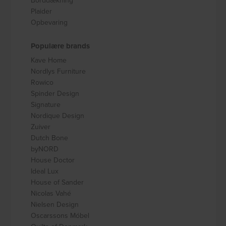
Borddækning
Plaider
Opbevaring
Populære brands
Kave Home
Nordlys Furniture
Rowico
Spinder Design
Signature
Nordique Design
Zuiver
Dutch Bone
byNORD
House Doctor
Ideal Lux
House of Sander
Nicolas Vahé
Nielsen Design
Oscarssons Móbel