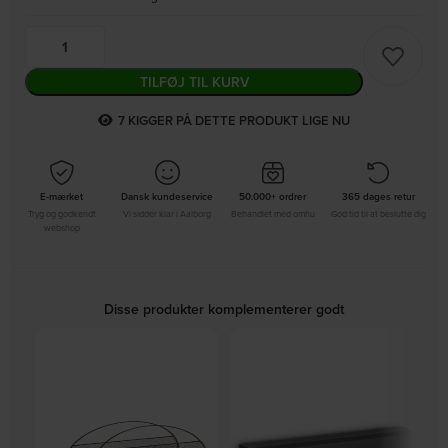
TILFØJ TIL KURV
8
KIGGER PÅ DETTE PRODUKT LIGE NU
E-mærket
Dansk kundeservice
50.000+ ordrer
365 dages retur
Tryg og godkendt
Vi sidder klar i Aalborg
Behandlet med omhu
God tid til at beslutte dig
webshop
Disse produkter komplementerer godt