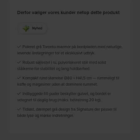
Derfor vælger vores kunder netop dette produkt
Nyhed
Poleret grå Toronto-marmor på bordpladen med naturlige,
levende åretegninger for et eksklusivt udtryk.
Robust søjlestel i ru, pulverlakeret stål med solid
stålkerne for stabilitet og lang holdbarhed.
Kompakt rund størrelse Ø80 × H41,5 cm — rummeligt til
kaffe og magasiner uden at dominere rummet.
Indbyggede filt-puder beskytter gulvet, og bordet er
velegnet til daglig brug (maks. belastning 20 kg).
Tidløst, dæmpet grå design fra Signature der passer til
både lyse og mørke indretninger.