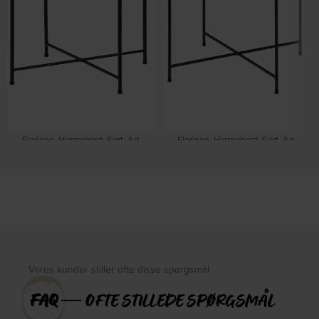
Floriane, Hjørnebord, Sort, Art.
Floriane, Hjørnebord, Sort, Art.
marmorsten (H: 45 x B: 42 x D: 42) by
marmorsten (H: 40 x B: 52 x D: 52) by
Signature
Signature
På lager
På lager
DKK
455,00
DKK
650,00
DKK
549,00
DKK
779,00
Vores kunder stiller ofte disse spørgsmål
FAQ
― OFTE STILLEDE SPØRGSMÅL