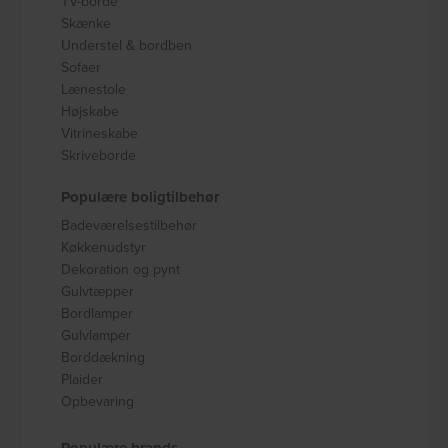
TV-borde
Skænke
Understel & bordben
Sofaer
Lænestole
Højskabe
Vitrineskabe
Skriveborde
Populære boligtilbehør
Badeværelsestilbehør
Køkkenudstyr
Dekoration og pynt
Gulvtæpper
Bordlamper
Gulvlamper
Borddækning
Plaider
Opbevaring
Populære brands