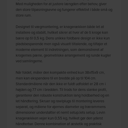
Med muligheden for at justere længden efter behov, giver
den store tilpasningsevne og fungerer effektivt i både små og
store rum.
Designet til vægmontering, er knagerækken både let at
installere og stabilt, hvilket sikrer at hver af de ti kroge kan
bære op til 0,5 kg. Dens unikke foldbare design er ikke kun
pladsbesparende men også visuelt tiltalende, og tilføjer et
moderne element til indretningen, som demonstreret af
krogernes pæne, geometriske arrangement og runde kugler
ved samlingerne.
Når foldet, måler den kompakte enhed kun 38x15x9 cm,
men kan ekspandere til en bredde på op til 104 cm.
Standardmålene når den ikke er fuldt udfoldet er 28 cm i
højden og 77 cm i bredden. Til trods for dens slanke profil,
garanterer den robuste konstruktion lang holdbarhed og en
let håndtering. Skruer og rawlplugs til montering leveres
separat, og målene for øjernes diameter og trærammens
dimensioner understøtter et nemt setup.lets setup. Levin
knagerækken vejer kun 0,55 kg, hvilket gør den yderst
håndterbar. Denne kombination af æstetik og praktisk