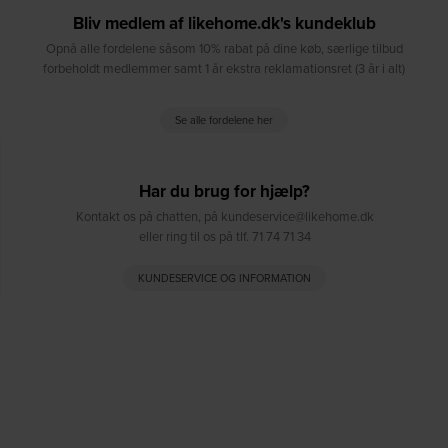
Bliv medlem af likehome.dk's kundeklub
Opnå alle fordelene såsom 10% rabat på dine køb, særlige tilbud
forbeholdt medlemmer samt 1 år ekstra reklamationsret (3 år i alt)
Se alle fordelene her
Har du brug for hjælp?
Kontakt os på chatten, på kundeservice@likehome.dk
eller ring til os på tlf. 71 74 71 34
KUNDESERVICE OG INFORMATION