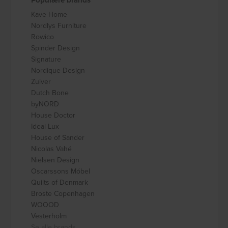
Kave Home
Nordlys Furniture
Rowico
Spinder Design
Signature
Nordique Design
Zuiver
Dutch Bone
byNORD
House Doctor
Ideal Lux
House of Sander
Nicolas Vahé
Nielsen Design
Oscarssons Móbel
Quilts of Denmark
Broste Copenhagen
WOOOD
Vesterholm
Se alle brands