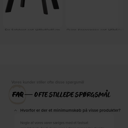
Fer, Sofabord, sort, H49x40x40 cm,
Quinn, Knagerække, sort, H13x50x7
jern by WOOOD
cm, metal by WOOOD
På lager
På lager
DKK
295,00
DKK
210,00
DKK
339,00
DKK
299,00
Vores kunder stiller ofte disse spørgsmål
FAQ
― OFTE STILLEDE SPØRGSMÅL
Hvorfor er der et minimumskøb på visse produkter?
Nogle af vores varer sælges med et fastsat