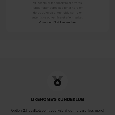
Vi indsamler feedback fra alle vores
kunder efter deres køb for at høre om
deres oplevelse. Anmeldelserne er
autentiske og verificeret af e-mærket.
Vores certifikat kan ses her
.
LIKEHOME'S KUNDEKLUB
Optjen
2.1
loyalitetspoint ved køb af denne vare (læs mere)