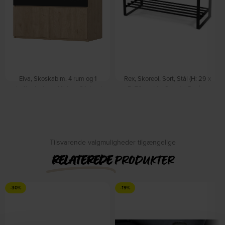
Elva, Skoskab m. 4 rum og 1
Rex, Skoreol, Sort, Stål (H: 29 x
skuffe, Jackson Hickory/Matsort
B: 70 cm.) by Spinder Design
På lager
(191,7 x 80,4 x 40 cm) by
Vesterholm
DKK
899,00
På lager
DKK
1.659,00
DKK
2.069,00
Tilsvarende valgmuligheder tilgængelige
RELATEREDE
PRODUKTER
-30%
-19%