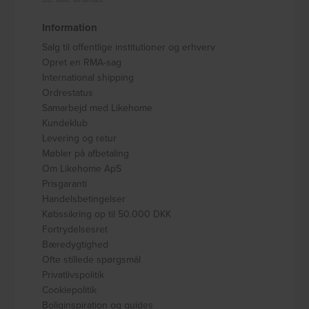
Information
Salg til offentlige institutioner og erhverv
Opret en RMA-sag
International shipping
Ordrestatus
Samarbejd med Likehome
Kundeklub
Levering og retur
Møbler på afbetaling
Om Likehome ApS
Prisgaranti
Handelsbetingelser
Købssikring op til 50.000 DKK
Fortrydelsesret
Bæredygtighed
Ofte stillede spørgsmål
Privatlivspolitik
Cookiepolitik
Boliginspiration og guides