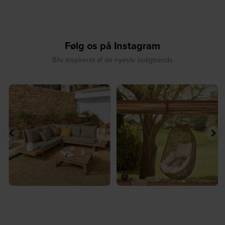
Følg os på Instagram
Bliv inspireret af de nyeste boligtrends
⁠
☀️ Sommerens naturlige
☀️ Find dit yndlingssted denne
samlingspunkt⁠
sommer⁠
...
...
8
0
8
0