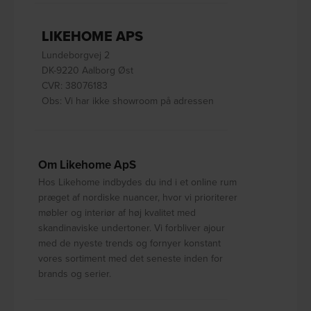
LIKEHOME APS
Lundeborgvej 2
DK-9220 Aalborg Øst
CVR: 38076183
Obs: Vi har ikke showroom på adressen
Om Likehome ApS
Hos Likehome indbydes du ind i et online rum
præget af nordiske nuancer, hvor vi prioriterer
møbler og interiør af høj kvalitet med
skandinaviske undertoner. Vi forbliver ajour
med de nyeste trends og fornyer konstant
vores sortiment med det seneste inden for
brands og serier.