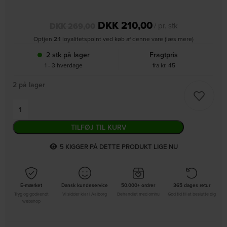
DKK
210,00
DKK
269,00
/ pr. stk
Optjen
2.1
loyalitetspoint ved køb af denne vare (læs mere)
2
stk på lager
Fragtpris
1 - 3 hverdage
fra kr. 45
2 på lager
TILFØJ TIL KURV
6
KIGGER PÅ DETTE PRODUKT LIGE NU
E-mærket
Dansk kundeservice
50.000+ ordrer
365 dages retur
Tryg og godkendt
Vi sidder klar i Aalborg
Behandlet med omhu
God tid til at beslutte dig
webshop