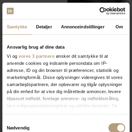
Samtykke
Detaljer
Annonceindstillinger
Om
Ansvarlig brug af dine data
Vi og
vores 3 partnere
ønsker dit samtykke til at
Quinn, Knagerække, sort, H13x50x7
Armrest, Fleksibel bakke til armlæn,
anvende cookies og indsamle persondata om IP-
cm, metal by WOOOD
sort, 45x36 cm, birk by WOOOD
adresse, ID og din browser til præferencer, statistik og
På lager
På lager
marketingformål. Disse oplysninger videregives til vores
DKK
210,00
DKK
299,00
samarbejdspartnere, der opbevarer og tilgår oplysninger
DKK
259,00
DKK
319,00
på din enhed for at vise dig målrettede annoncer, levere
tilpasset indhold, foretage annonce- og indholdsmåling,
lave målgruppeundersøgelser og udvikle tjenester. Se
mere information under
indstillinger
og i vores
persondatapolitik. Du kan altid trække dit samtykke
Samtykkevalg
tilbage eller ændre indstillinger fra vores
Nødvendig