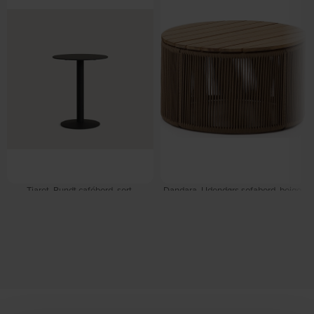
Tiaret, Rundt cafébord, sort,
Dandara, Udendørs sofabord, beige,
H97x60x60 cm by Kave Home
H35x60x60 cm, stål, akaciatræ by
På lager
Kave Home
På lager
DKK
2.195,00
DKK
2.639,00
DKK
1.439,00