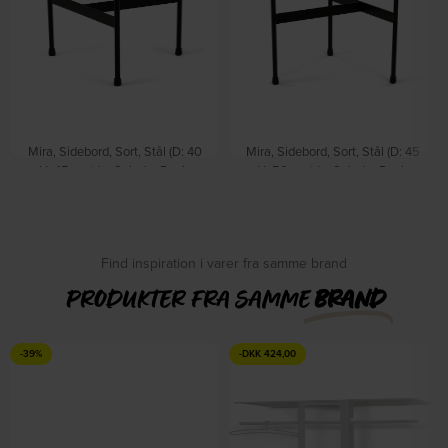
Mira, Sidebord, Sort, Stål (D: 40
Mira, Sidebord, Sort, Stål (D: 45
x H: 45 cm.) by Spinder Design
x H: 50 cm.) by Spinder Design
På lager
På lager
DKK
1.139,00
DKK
1.199,00
Find inspiration i varer fra samme brand
PRODUKTER FRA SAMME
BRAND
-39%
-
DKK
424,00