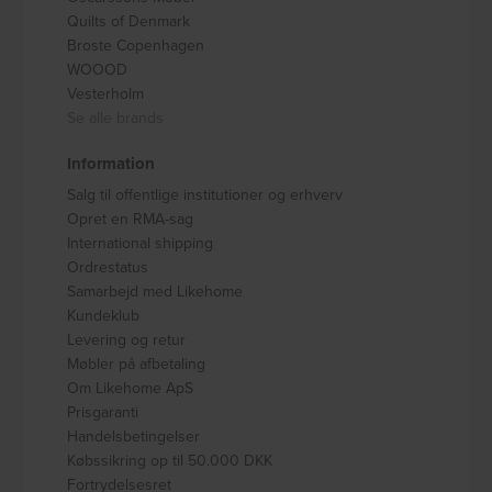
Quilts of Denmark
Broste Copenhagen
WOOOD
Vesterholm
Se alle brands
Information
Salg til offentlige institutioner og erhverv
Opret en RMA-sag
International shipping
Ordrestatus
Samarbejd med Likehome
Kundeklub
Levering og retur
Møbler på afbetaling
Om Likehome ApS
Prisgaranti
Handelsbetingelser
Købssikring op til 50.000 DKK
Fortrydelsesret