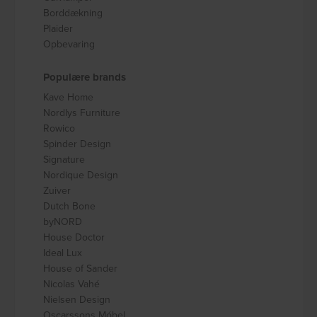
Borddækning
Plaider
Opbevaring
Populære brands
Kave Home
Nordlys Furniture
Rowico
Spinder Design
Signature
Nordique Design
Zuiver
Dutch Bone
byNORD
House Doctor
Ideal Lux
House of Sander
Nicolas Vahé
Nielsen Design
Oscarssons Móbel