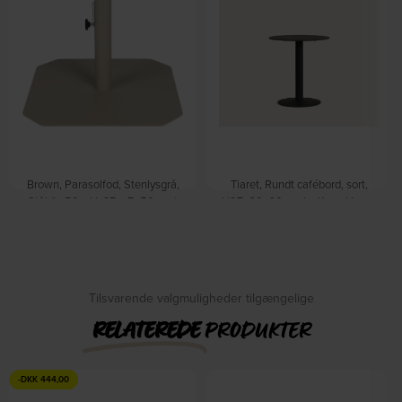
Brown, Parasolfod, Stenlysgrå,
Tiaret, Rundt cafébord, sort,
Stål (L: 50 x H: 35 x B: 50 cm.)
H97x60x60 cm by Kave Home
På lager
by Zuiver
På lager
DKK
2.195,00
DKK
2.639,00
DKK
699,00
Tilsvarende valgmuligheder tilgængelige
RELATEREDE
PRODUKTER
-
DKK
444,00