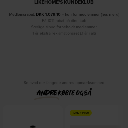
LIKEHOME'S KUNDEKLUB
Medlemsrabat:
DKK
1.079,10
– kun for medlemmer (læs mere)
Få 10% rabat på dine køb
Særlige tilbud forbeholdt medlemmer
1 år ekstra reklamationsret (3 år i alt)
Se hvad der fangede andres opmærksomhed
ANDRE
KØBTE OGSÅ
-
DKK
444,00