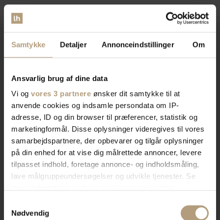
Samtykke
Detaljer
Annonceindstillinger
Om
Vi er
specialister
indenfor
Ansvarlig brug af dine data
indretning af private hjem og
Vi og
vores 3 partnere
ønsker dit samtykke til at
erhvervslokaler​
anvende cookies og indsamle persondata om IP-
adresse, ID og din browser til præferencer, statistik og
marketingformål. Disse oplysninger videregives til vores
Vores brede sortiment forvandler dit rum med stil og
samarbejdspartnere, der opbevarer og tilgår oplysninger
funktionalitet. Find tidløst design, æstetik, eller
på din enhed for at vise dig målrettede annoncer, levere
farverigt interiør. Vi har skænke, TV-borde, bordben,
tilpasset indhold, foretage annonce- og indholdsmåling,
og mere, der afspejler din stil. Vores produkter
lave målgruppeundersøgelser og udvikle tjenester. Se
kombinerer skønhed og praktik for et hjem der
mere information under
indstillinger
og i vores
imponerer. Skab rummet du drømmer om med os.
persondatapolitik. Du kan altid trække dit samtykke
Samtykkevalg
tilbage eller ændre indstillinger fra vores
Nødvendig