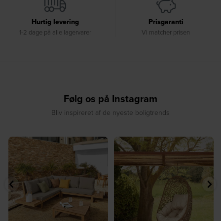
Hurtig levering
Prisgaranti
1-2 dage på alle lagervarer
Vi matcher prisen
Følg os på Instagram
Bliv inspireret af de nyeste boligtrends
⁠
☀️ Sommerens naturlige
☀️ Find dit yndlingssted denne
samlingspunkt⁠
sommer⁠
...
...
8
0
8
0