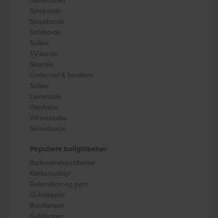
Spisestole
Spiseborde
Sofaborde
Sofaer
TV-borde
Skænke
Understel & bordben
Sofaer
Lænestole
Højskabe
Vitrineskabe
Skriveborde
Populære boligtilbehør
Badeværelsestilbehør
Køkkenudstyr
Dekoration og pynt
Gulvtæpper
Bordlamper
Gulvlamper