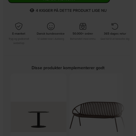
3
KIGGER PÅ DETTE PRODUKT LIGE NU
E-mærket
Dansk kundeservice
50.000+ ordrer
365 dages retur
Tryg og godkendt
Vi sidder klar i Aalborg
Behandlet med omhu
God tid til at beslutte dig
webshop
Disse produkter komplementerer godt