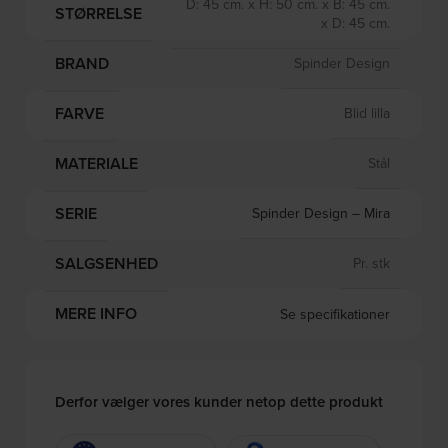
D: 45 cm. x H: 50 cm. x B: 45 cm.
STØRRELSE
x D: 45 cm.
BRAND
Spinder Design
FARVE
Blid lilla
MATERIALE
Stål
SERIE
Spinder Design – Mira
SALGSENHED
Pr. stk
MERE INFO
Se specifikationer
Derfor vælger vores kunder netop dette produkt