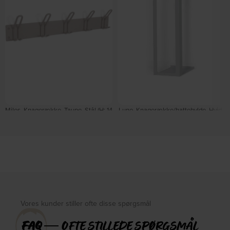
Miles, Knagerække, Taupe, Stål (H: 14
Luno, Knagerække/hattehylde, Hvid,
x B: 70 cm.) by Spinder Design
Stål (H: 160 x B: 70 cm.) by Spinder
På lager
Design
På lager
DKK
335,00
DKK
549,00
DKK
2.095,00
DKK
2.519,00
Vores kunder stiller ofte disse spørgsmål
FAQ
― OFTE STILLEDE SPØRGSMÅL