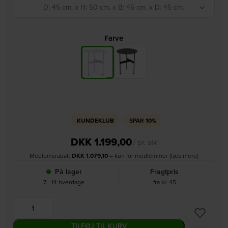
D: 45 cm. x H: 50 cm. x B: 45 cm. x D: 45 cm.
Farve
KUNDEKLUB
SPAR
10%
DKK
1.199,00
/ pr. stk
Medlemsrabat:
DKK
1.079,10
– kun for medlemmer (læs mere)
På lager
Fragtpris
7 - 14 hverdage
fra kr. 45
TILFØJ TIL KURV