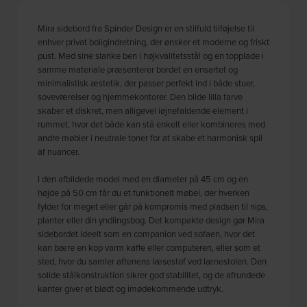
Mira sidebord fra Spinder Design er en stilfuld tilføjelse til
enhver privat boligindretning, der ønsker et moderne og friskt
pust. Med sine slanke ben i højkvalitetsstål og en topplade i
samme materiale præsenterer bordet en ensartet og
minimalistisk æstetik, der passer perfekt ind i både stuer,
soveværelser og hjemmekontorer. Den blide lilla farve
skaber et diskret, men alligevel iøjnefaldende element i
rummet, hvor det både kan stå enkelt eller kombineres med
andre møbler i neutrale toner for at skabe et harmonisk spil
af nuancer.
I den afbildede model med en diameter på 45 cm og en
højde på 50 cm får du et funktionelt møbel, der hverken
fylder for meget eller går på kompromis med pladsen til nips,
planter eller din yndlingsbog. Det kompakte design gør Mira
sidebordet ideelt som en companion ved sofaen, hvor det
kan bære en kop varm kaffe eller computeren, eller som et
sted, hvor du samler aftenens læsestof ved lænestolen. Den
solide stålkonstruktion sikrer god stabilitet, og de afrundede
kanter giver et blødt og imødekommende udtryk.