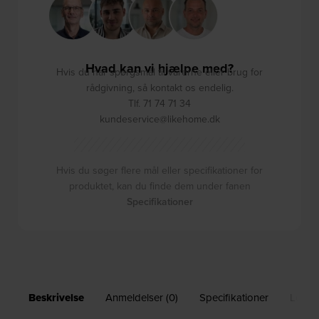
Hvad kan vi hjælpe med?
Hvis du har spørgsmål til varerne eller brug for
rådgivning, så kontakt os endelig.
Tlf. 71 74 71 34
kundeservice@likehome.dk
Hvis du søger flere mål eller specifikationer for
produktet, kan du finde dem under fanen
Specifikationer
Beskrivelse
Anmeldelser (0)
Specifikationer
Leveri