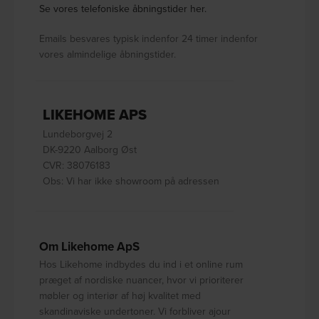
Se vores telefoniske åbningstider her.
Emails besvares typisk indenfor 24 timer indenfor
vores almindelige åbningstider.
LIKEHOME APS
Lundeborgvej 2
DK-9220 Aalborg Øst
CVR: 38076183
Obs: Vi har ikke showroom på adressen
Om Likehome ApS
Hos Likehome indbydes du ind i et online rum
præget af nordiske nuancer, hvor vi prioriterer
møbler og interiør af høj kvalitet med
skandinaviske undertoner. Vi forbliver ajour