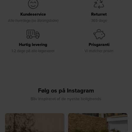
Kundeservice
Returret
Alle hverdage (se åbningstider)
365 dage
Hurtig levering
Prisgaranti
1-2 dage på alle lagervarer
Vi matcher prisen
Følg os på Instagram
Bliv inspireret af de nyeste boligtrends
⁠
☀️ Sommerens naturlige
☀️ Find dit yndlingssted denne
samlingspunkt⁠
sommer⁠
...
...