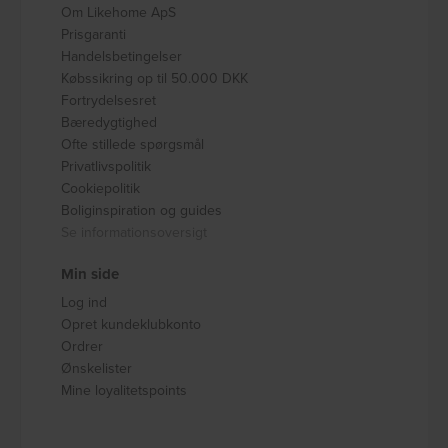
Om Likehome ApS
Prisgaranti
Handelsbetingelser
Købssikring op til 50.000 DKK
Fortrydelsesret
Bæredygtighed
Ofte stillede spørgsmål
Privatlivspolitik
Cookiepolitik
Boliginspiration og guides
Se informationsoversigt
Min side
Log ind
Opret kundeklubkonto
Ordrer
Ønskelister
Mine loyalitetspoints