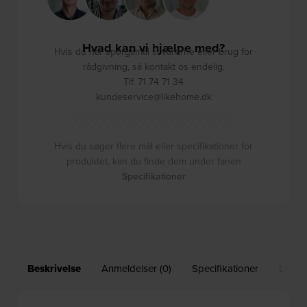
Hvad kan vi hjælpe med?
Hvis du har spørgsmål til varerne eller brug for
rådgivning, så kontakt os endelig.
Tlf. 71 74 71 34
kundeservice@likehome.dk
Hvis du søger flere mål eller specifikationer for
produktet, kan du finde dem under fanen
Specifikationer
Beskrivelse
Anmeldelser (0)
Specifikationer
Leveri