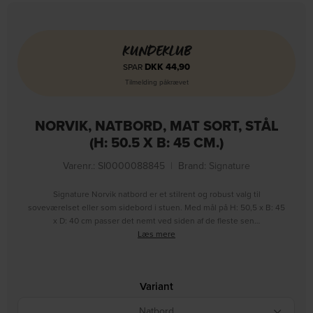
KUNDEKLUB
DKK
44,90
SPAR
Tilmelding påkrævet
NORVIK, NATBORD, MAT SORT, STÅL
(H: 50.5 X B: 45 CM.)
Varenr.: SI0000088845
|
Brand:
Signature
Signature Norvik natbord er et stilrent og robust valg til
soveværelset eller som sidebord i stuen. Med mål på H: 50,5 x B: 45
x D: 40 cm passer det nemt ved siden af de fleste sen…
Læs mere
Variant
Natbord