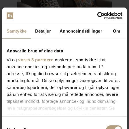
Samtykke
Detaljer
Annonceindstillinger
Om
Ansvarlig brug af dine data
Vi og
vores 3 partnere
ønsker dit samtykke til at
anvende cookies og indsamle persondata om IP-
adresse, ID og din browser til præferencer, statistik og
marketingformål. Disse oplysninger videregives til vores
samarbejdspartnere, der opbevarer og tilgår oplysninger
på din enhed for at vise dig målrettede annoncer, levere
tilpasset indhold, foretage annonce- og indholdsmåling,
lave målgruppeundersøgelser og udvikle tjenester. Se
mere information under
indstillinger
og i vores
persondatapolitik. Du kan altid trække dit samtykke
Samtykkevalg
tilbage eller ændre indstillinger fra vores