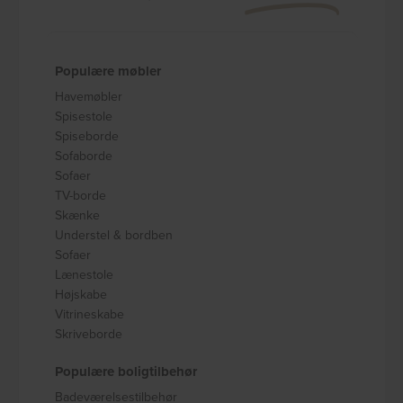
Populære møbler
Havemøbler
Spisestole
Spiseborde
Sofaborde
Sofaer
TV-borde
Skænke
Understel & bordben
Sofaer
Lænestole
Højskabe
Vitrineskabe
Skriveborde
Populære boligtilbehør
Badeværelsestilbehør