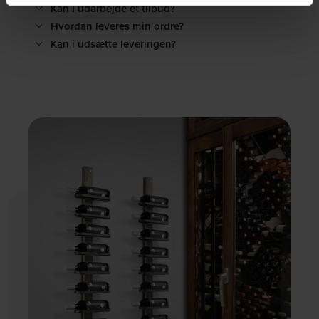
Kan I udarbejde et tilbud?
Hvordan leveres min ordre?
Kan i udsætte leveringen?