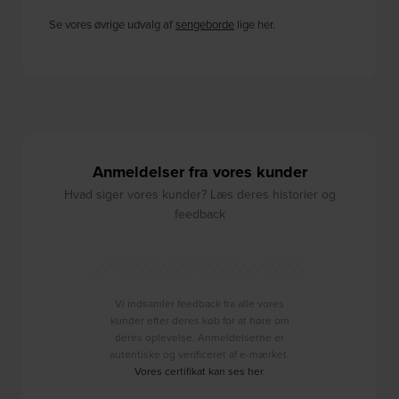
Se vores øvrige udvalg af
sengeborde
lige her.
Anmeldelser fra vores kunder
Hvad siger vores kunder? Læs deres historier og
feedback
Vi indsamler feedback fra alle vores
kunder efter deres køb for at høre om
deres oplevelse. Anmeldelserne er
autentiske og verificeret af e-mærket.
Vores certifikat kan ses her
.