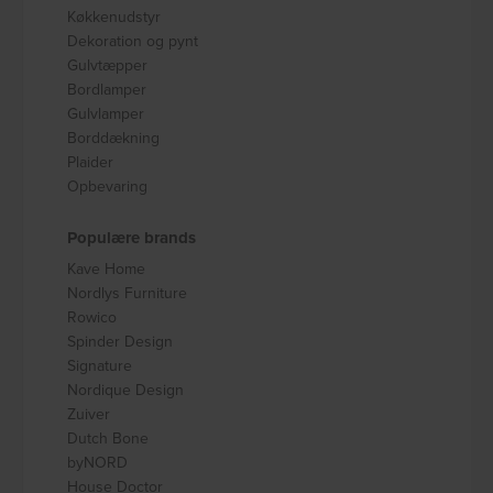
Køkkenudstyr
Dekoration og pynt
Gulvtæpper
Bordlamper
Gulvlamper
Borddækning
Plaider
Opbevaring
Populære brands
Kave Home
Nordlys Furniture
Rowico
Spinder Design
Signature
Nordique Design
Zuiver
Dutch Bone
byNORD
House Doctor