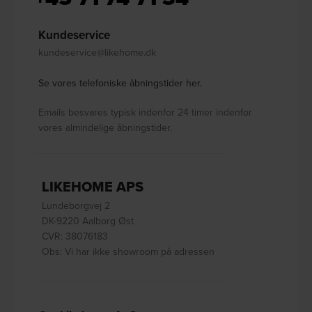
Kundeservice
kundeservice@likehome.dk
Se vores telefoniske åbningstider her.
Emails besvares typisk indenfor 24 timer indenfor
vores almindelige åbningstider.
LIKEHOME APS
Lundeborgvej 2
DK-9220 Aalborg Øst
CVR: 38076183
Obs: Vi har ikke showroom på adressen