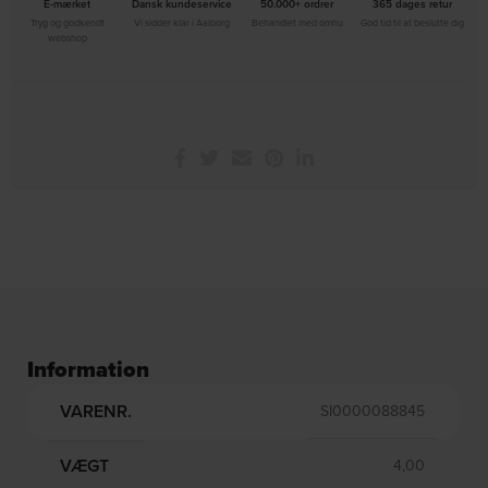
E-mærket
Dansk kundeservice
50.000+ ordrer
365 dages retur
Tryg og godkendt
Vi sidder klar i Aalborg
Behandlet med omhu
God tid til at beslutte dig
webshop
Information
VARENR.
SI0000088845
VÆGT
4,00