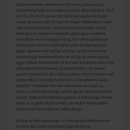
Signature Norvik natbord er et stilrent og robust valg til
soveværelset eller som sidebord i stuen. Med mål på H: 50,5
x B: 45 x D: 40 cm passer det nemt ved siden af de fleste
senge og sofaer uden at fylde for meget. Natbordet er udført
i stål med en mat sort, ru pulverlakeret overflade, hvilket
både giver et moderne industrielt udtryk og en slidstærk
beskyttelse mod hverdagens brug. Den rektangulære top
kombineres med en enkelt hylde under til opbevaring af
bøger, opladere eller natlige småting, og den maksimale
belastning på hovedoverfladen er 20 kg, så lampe og bog
ligger sikkert. Stellet består af fire ben i kvadratisk profil med
rektangulære forbindelser og plastik fodsko, der skåner
gulvet mod mærker. Den enkle, kubiske form fremhæver det
luftige udtryk, samtidig med at den solide stålkerne sikrer
stabilitet. På billedet fremstår natbordets rene linjer og
matte, ru overflade tydeligt, hvilket gør det nemt at forestille
sig det i både minimalistiske og mere rå indretninger. Norvik-
serien er et godt valg for private, der ønsker funktionalitet
kombineret med et diskret, tidløst design.
Ønsker du flere oplysninger om mål og specifikationer, kan
du finde dem under fanebladet Specifikationer.