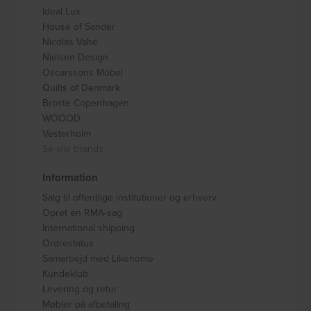
Ideal Lux
House of Sander
Nicolas Vahé
Nielsen Design
Oscarssons Móbel
Quilts of Denmark
Broste Copenhagen
WOOOD
Vesterholm
Se alle brands
Information
Salg til offentlige institutioner og erhverv
Opret en RMA-sag
International shipping
Ordrestatus
Samarbejd med Likehome
Kundeklub
Levering og retur
Møbler på afbetaling