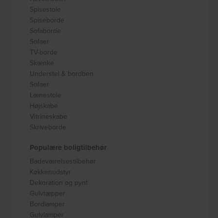
Spisestole
Spiseborde
Sofaborde
Sofaer
TV-borde
Skænke
Understel & bordben
Sofaer
Lænestole
Højskabe
Vitrineskabe
Skriveborde
Populære boligtilbehør
Badeværelsestilbehør
Køkkenudstyr
Dekoration og pynt
Gulvtæpper
Bordlamper
Gulvlamper