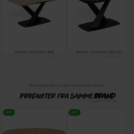
Novelle, Spisebord, Mat
Novelle, Spisebord, Mat sort,
sort/natur, Stål, keramik (H: 77 x
Stål, keramik (H: 77 x B: 180
B: 240 cm.) by Signature
cm.) by Signature
På lager
På lager
DKK
8.649,00
DKK
6.549,00
Find inspiration i varer fra samme brand
PRODUKTER FRA SAMME
BRAND
NYT
NYT