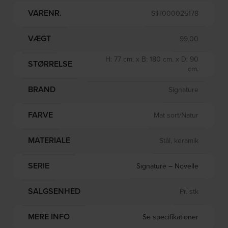
VARENR.
SIH000025178
VÆGT
99,00
H: 77 cm. x B: 180 cm. x D: 90
STØRRELSE
cm.
BRAND
Signature
FARVE
Mat sort/Natur
MATERIALE
Stål, keramik
SERIE
Signature – Novelle
SALGSENHED
Pr. stk
MERE INFO
Se specifikationer