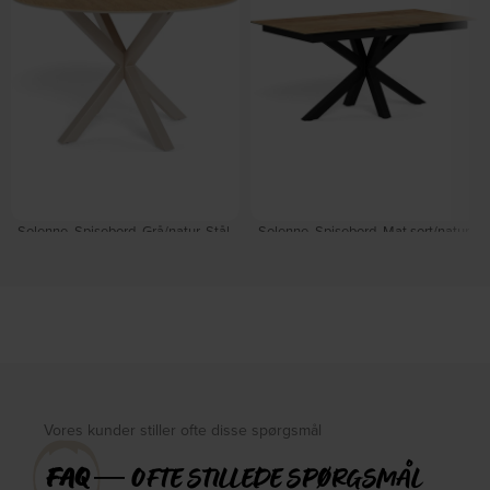
Solenne, Spisebord, Grå/natur, Stål,
Solenne, Spisebord, Mat sort/natur,
keramik (H: 75.5 x B: 119 cm.) by
Stål, keramik (H: 76 x B: 210 cm.) by
Signature
Signature
På lager
På lager
DKK
4.349,00
DKK
7.399,00
Vores kunder stiller ofte disse spørgsmål
FAQ
― OFTE STILLEDE SPØRGSMÅL