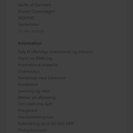
Quilts of Denmark
Broste Copenhagen
WOOOD
Vesterholm
Se alle brands
Information
Salg til offentlige institutioner og erhverv
Opret en RMA-sag
International shipping
Ordrestatus
Samarbejd med Likehome
Kundeklub
Levering og retur
Møbler på afbetaling
Om Likehome ApS
Prisgaranti
Handelsbetingelser
Købssikring op til 50.000 DKK
Fortrydelsesret