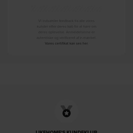
Vi indsamler feedback fra alle vores
kunder efter deres køb for at høre om
deres oplevelse. Anmeldelserne er
autentiske og verificeret af e-mærket.
Vores certifikat kan ses her
.
LIKEHOME'S KUNDEKLUB