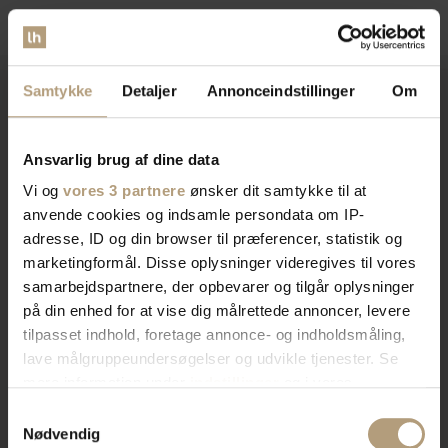
Samtykke
Detaljer
Annonceindstillinger
Om
Vi er
specialister
indenfor
Ansvarlig brug af dine data
indretning af private hjem og
Vi og
vores 3 partnere
ønsker dit samtykke til at
anvende cookies og indsamle persondata om IP-
erhvervslokaler​
adresse, ID og din browser til præferencer, statistik og
marketingformål. Disse oplysninger videregives til vores
samarbejdspartnere, der opbevarer og tilgår oplysninger
Vores brede sortiment forvandler dit rum med stil og
på din enhed for at vise dig målrettede annoncer, levere
funktionalitet. Find tidløst design, æstetik, eller
tilpasset indhold, foretage annonce- og indholdsmåling,
farverigt interiør. Vi har skænke, TV-borde, bordben,
lave målgruppeundersøgelser og udvikle tjenester. Se
og mere, der afspejler din stil. Vores produkter
mere information under
indstillinger
og i vores
kombinerer skønhed og praktik for et hjem der
persondatapolitik. Du kan altid trække dit samtykke
Samtykkevalg
imponerer. Skab rummet du drømmer om med os.
tilbage eller ændre indstillinger fra vores
Nødvendig