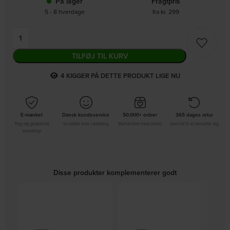
På lager
Fragtpris
5 - 8 hverdage
fra kr. 299
TILFØJ TIL KURV
4
KIGGER PÅ DETTE PRODUKT LIGE NU
E-mærket
Dansk kundeservice
50.000+ ordrer
365 dages retur
Tryg og godkendt
Vi sidder klar i Aalborg
Behandlet med omhu
God tid til at beslutte dig
webshop
Disse produkter komplementerer godt