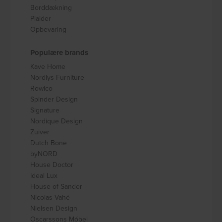
Borddækning
Plaider
Opbevaring
Populære brands
Kave Home
Nordlys Furniture
Rowico
Spinder Design
Signature
Nordique Design
Zuiver
Dutch Bone
byNORD
House Doctor
Ideal Lux
House of Sander
Nicolas Vahé
Nielsen Design
Oscarssons Móbel