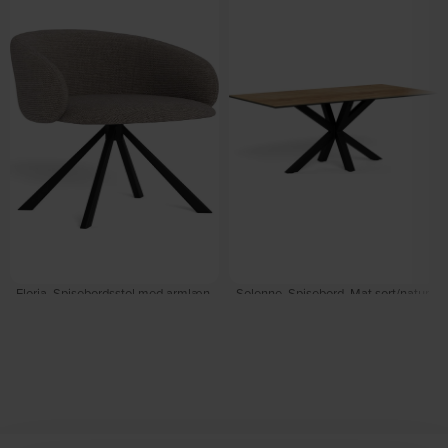
Eloria, Spisebordsstol med armlæn,
Solenne, Spisebord, Mat sort/natur,
Lys gråbrun/mat sort, Stof, stål (H: 21
Stål, keramik (H: 75.5 x B: 200 cm.)
x B: 48 cm.) by Signature
by Signature
Forventet levering: 31-08-2026
På lager
DKK
999,00
DKK
5.499,00