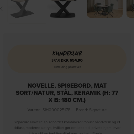
KUNDEKLUB
DKK
654,90
SPAR
Tilmelding påkrævet
NOVELLE, SPISEBORD, MAT
SORT/NATUR, STÅL, KERAMIK (H: 77
X B: 180 CM.)
Varenr.: SIH000025178
|
Brand:
Signature
Signature Novelle spisebordet kombinerer robust håndværk og et
tidløst, moderne udtryk, hvilket gør det ideelt til private hjem, hvor
både stil og funktionalitet vægtes højt. Borde…