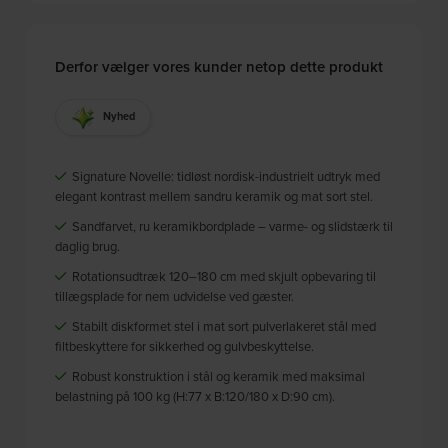
Derfor vælger vores kunder netop dette produkt
Nyhed
Signature Novelle: tidløst nordisk-industrielt udtryk med
elegant kontrast mellem sandru keramik og mat sort stel.
Sandfarvet, ru keramikbordplade – varme- og slidstærk til
daglig brug.
Rotationsudtræk 120–180 cm med skjult opbevaring til
tillægsplade for nem udvidelse ved gæster.
Stabilt diskformet stel i mat sort pulverlakeret stål med
filtbeskyttere for sikkerhed og gulvbeskyttelse.
Robust konstruktion i stål og keramik med maksimal
belastning på 100 kg (H:77 x B:120/180 x D:90 cm).