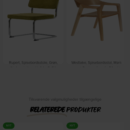
Rupert, Spisebordsstole, Grøn,
Westlake, Spisebordsstol, Mørk
Stof, metalben (H: 84 x B: 50
sand, Egetræsfiner (L: 52 x H:
cm.) by Nordique Design
76 x B: 58 cm.) by Dutchbone
På lager
På lager
DKK
2.309,00
DKK
639,00
Tilsvarende valgmuligheder tilgængelige
RELATEREDE
PRODUKTER
NYT
NYT