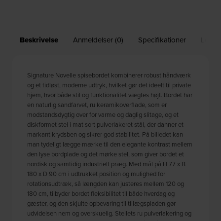
Beskrivelse
Anmeldelser (0)
Specifikationer
Leveri
Signature Novelle spisebordet kombinerer robust håndværk
og et tidløst, moderne udtryk, hvilket gør det ideelt til private
hjem, hvor både stil og funktionalitet vægtes højt. Bordet har
en naturlig sandfarvet, ru keramikoverflade, som er
modstandsdygtig over for varme og daglig slitage, og et
diskformet stel i mat sort pulverlakeret stål, der danner et
markant krydsben og sikrer god stabilitet. På billedet kan
man tydeligt lægge mærke til den elegante kontrast mellem
den lyse bordplade og det mørke stel, som giver bordet et
nordisk og samtidig industrielt præg. Med mål på H 77 x B
180 x D 90 cm i udtrukket position og mulighed for
rotationsudtræk, så længden kan justeres mellem 120 og
180 cm, tilbyder bordet fleksibilitet til både hverdag og
gæster, og den skjulte opbevaring til tillægspladen gør
udvidelsen nem og overskuelig. Stellets ru pulverlakering og