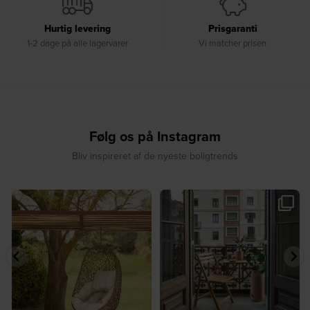
Hurtig levering
Prisgaranti
1-2 dage på alle lagervarer
Vi matcher prisen
Følg os på Instagram
Bliv inspireret af de nyeste boligtrends
☀️ Find dit yndlingssted denne
🤍 Rå materialer møder tidløst design⁠
sommer⁠
...
...
9
0
8
0