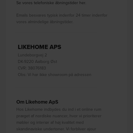
Se vores telefoniske åbningstider her.
Emails besvares typisk indenfor 24 timer indenfor
vores almindelige åbningstider.
LIKEHOME APS
Lundeborgvej 2
DK-9220 Aalborg Øst
CVR: 38076183
Obs: Vi har ikke showroom på adressen
Om Likehome ApS
Hos Likehome indbydes du ind i et online rum
præget af nordiske nuancer, hvor vi prioriterer
møbler og interiør af høj kvalitet med
skandinaviske undertoner. Vi forbliver ajour