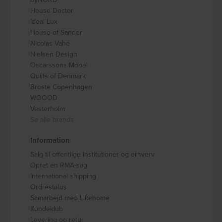
House Doctor
Ideal Lux
House of Sander
Nicolas Vahé
Nielsen Design
Oscarssons Móbel
Quilts of Denmark
Broste Copenhagen
WOOOD
Vesterholm
Se alle brands
Information
Salg til offentlige institutioner og erhverv
Opret en RMA-sag
International shipping
Ordrestatus
Samarbejd med Likehome
Kundeklub
Levering og retur