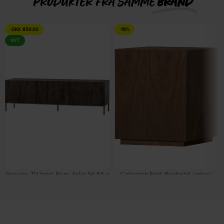
PRODUKTER FRA SAMME
BRAND
-
DKK
850,00
-18%
NYT
Gravure, TV-bord, Brun, Aske (H: 56 x
Collection Enid, Piedestal, valnød,
B: 180 x D: 46 cm.) by WOOOD
H80x24x24 cm by WOOOD
På lager
På lager
DKK
4.699,00
DKK
755,00
DKK
5.549,00
DKK
919,00