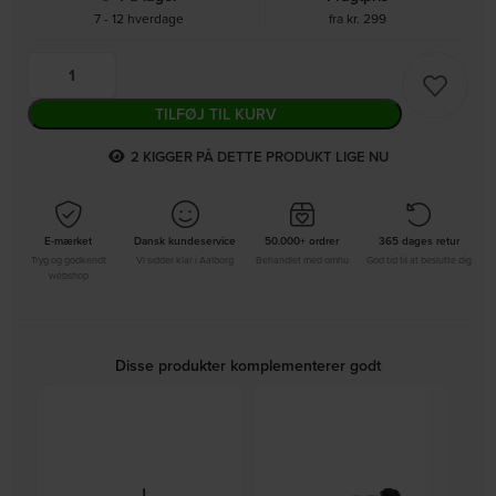
7 - 12 hverdage
fra kr. 299
TILFØJ TIL KURV
3
KIGGER PÅ DETTE PRODUKT LIGE NU
E-mærket
Dansk kundeservice
50.000+ ordrer
365 dages retur
Tryg og godkendt
Vi sidder klar i Aalborg
Behandlet med omhu
God tid til at beslutte dig
webshop
Disse produkter komplementerer godt