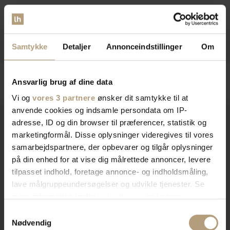
På lager
På lager
DKK
3.319,00
DKK
1.960,00
DKK
2.429,00
Samtykke
Detaljer
Annonceindstillinger
Om
Ansvarlig brug af dine data
Vi og
vores 3 partnere
ønsker dit samtykke til at
anvende cookies og indsamle persondata om IP-
adresse, ID og din browser til præferencer, statistik og
marketingformål. Disse oplysninger videregives til vores
Vi er
specialister
indenfor
samarbejdspartnere, der opbevarer og tilgår oplysninger
på din enhed for at vise dig målrettede annoncer, levere
indretning af private hjem og
tilpasset indhold, foretage annonce- og indholdsmåling,
lave målgruppeundersøgelser og udvikle tjenester. Se
erhvervslokaler​
mere information under
indstillinger
og i vores
persondatapolitik. Du kan altid trække dit samtykke
Samtykkevalg
tilbage eller ændre indstillinger fra vores
Nødvendig
Vores brede sortiment forvandler dit rum med stil og