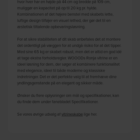
hvor hver har en højde på 44 cm og bredde på 109 cm,
muliggør en kapacitet på op til 20 kg pr. hylde.
Kombinationen af det højere benstel med skabets lette,
luftige design tilføjer en visuel lethed, der gør det til en
æstetisk tiltalende opbevaringsløsning.
For at sikre stabiliteten af dit skab anbefales det at montere
det ordentligt på væggen for at undgå risiko for at det tipper.
Med sine 65 kg er skabet robust, men det er altid en god idé
at tage ekstra forholdsregler. WOOODs Ronja vitrine er en
ideel løsning for dem, der søger at kombinere funktionalitet
med elegance, ideel til både moderne og klassiske
indretninger. Det er det perfekte valg til at fremhæve dine
yndlingsgenstande på en elegant og sikker måde.
Ønsker du flere oplysninger om mål og specifikationer, kan
du finde dem under fanebladet Specifikationer.
Se vores øvrige udvalg af
vitrineskabe
lige her.