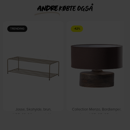
ANDRE
KØBTE OGSÅ
TRENDING
-42%
Josse, Skohylde, brun,
Collection Menzo, Bordlamper,
H25x33x80 cm, metal by
varm brun, H35x25x25 cm, træ
WOOOD
by WOOOD
På lager
På lager