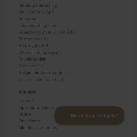
Møbler på afbetaling
Om Likehome ApS
Prisgaranti
Handelsbetingelser
Købssikring op til 50.000 DKK
Fortrydelsesret
Bæredygtighed
Ofte stillede spørgsmål
Privatlivspolitik
Cookiepolitik
Boliginspiration og guides
Se informationsoversigt
Min side
Log ind
Opret kundeklubkonto
Ordrer
Ønskelister
Mine loyalitetspoints