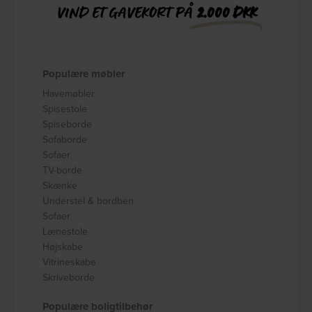
VIND ET GAVEKORT PÅ
2.000 DKK
Populære møbler
Havemøbler
Spisestole
Spiseborde
Sofaborde
Sofaer
TV-borde
Skænke
Understel & bordben
Sofaer
Lænestole
Højskabe
Vitrineskabe
Skriveborde
Populære boligtilbehør