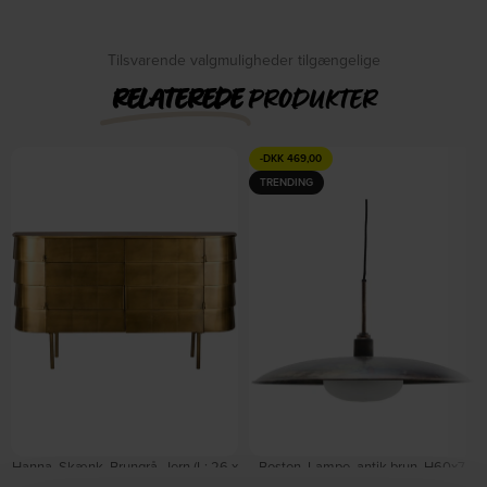
DKK
609,00
DKK
540,00
DKK
939,00
Tilsvarende valgmuligheder tilgængelige
RELATEREDE
PRODUKTER
-
DKK
469,00
TRENDING
Hanna, Skænk, Brungrå, Jern (L: 26 x
Boston, Lampe, antik brun, H60x7
H: 70 x B: 117 cm.) by Dutchbone
cm by House Doctor