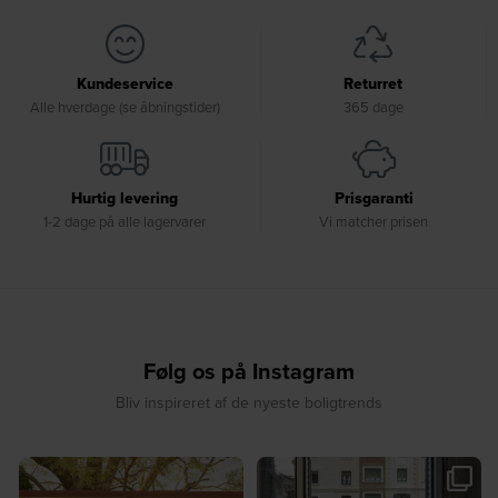
Kundeservice
Returret
Alle hverdage (se åbningstider)
365 dage
Hurtig levering
Prisgaranti
1-2 dage på alle lagervarer
Vi matcher prisen
Følg os på Instagram
Bliv inspireret af de nyeste boligtrends
☀️ Find dit yndlingssted denne
🤍 Rå materialer møder tidløst design⁠
sommer⁠
...