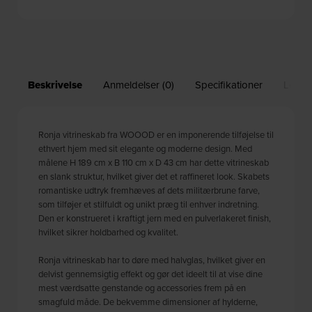
Beskrivelse
Anmeldelser (0)
Specifikationer
Leveri
Ronja vitrineskab fra WOOOD er en imponerende tilføjelse til
ethvert hjem med sit elegante og moderne design. Med
målene H 189 cm x B 110 cm x D 43 cm har dette vitrineskab
en slank struktur, hvilket giver det et raffineret look. Skabets
romantiske udtryk fremhæves af dets militærbrune farve,
som tilføjer et stilfuldt og unikt præg til enhver indretning.
Den er konstrueret i kraftigt jern med en pulverlakeret finish,
hvilket sikrer holdbarhed og kvalitet.
Ronja vitrineskab har to døre med halvglas, hvilket giver en
delvist gennemsigtig effekt og gør det ideelt til at vise dine
mest værdsatte genstande og accessories frem på en
smagfuld måde. De bekvemme dimensioner af hylderne,