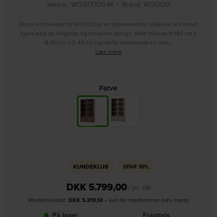
Varenr.: WO373700-M
|
Brand:
WOOOD
Ronja vitrineskab fra WOOOD er en imponerende tilføjelse til ethvert
hjem med sit elegante og moderne design. Med målene H 189 cm x
B 110 cm x D 43 cm har dette vitrineskab en slan…
Læs mere
Farve
KUNDEKLUB
SPAR
10%
DKK
5.799,00
/ pr. stk
Medlemsrabat:
DKK
5.219,10
– kun for medlemmer (læs mere)
På lager
Fragtpris