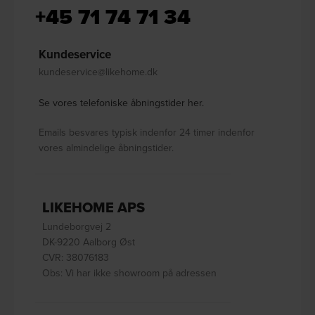
+45 71 74 71 34
Kundeservice
kundeservice@likehome.dk
Se vores telefoniske åbningstider her.
Emails besvares typisk indenfor 24 timer indenfor
vores almindelige åbningstider.
LIKEHOME APS
Lundeborgvej 2
DK-9220 Aalborg Øst
CVR: 38076183
Obs: Vi har ikke showroom på adressen