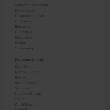
Badeværelsestilbehør
Køkkenudstyr
Dekoration og pynt
Gulvtæpper
Bordlamper
Gulvlamper
Borddækning
Plaider
Opbevaring
Populære brands
Kave Home
Nordlys Furniture
Rowico
Spinder Design
Signature
Nordique Design
Zuiver
Dutch Bone
byNORD