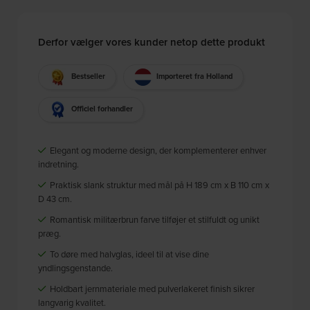
Derfor vælger vores kunder netop dette produkt
Bestseller
Importeret fra Holland
Officiel forhandler
Elegant og moderne design, der komplementerer enhver
indretning.
Praktisk slank struktur med mål på H 189 cm x B 110 cm x
D 43 cm.
Romantisk militærbrun farve tilføjer et stilfuldt og unikt
præg.
To døre med halvglas, ideel til at vise dine
yndlingsgenstande.
Holdbart jernmateriale med pulverlakeret finish sikrer
langvarig kvalitet.