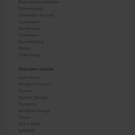
Badeværelsestilbehør
Køkkenudstyr
Dekoration og pynt
Gulvtæpper
Bordlamper
Gulvlamper
Borddækning
Plaider
Opbevaring
Populære brands
Kave Home
Nordlys Furniture
Rowico
Spinder Design
Signature
Nordique Design
Zuiver
Dutch Bone
byNORD