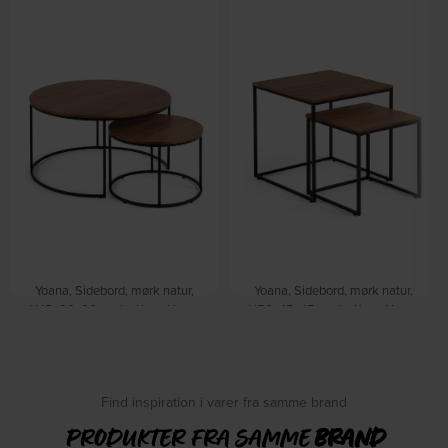
Yoana, Sidebord, mørk natur,
Yoana, Sidebord, mørk natur,
H45x80x80 cm by Kave Home
H50x45x45 cm by Kave Home
På lager
På lager
DKK
3.159,00
DKK
1.559,00
Find inspiration i varer fra samme brand
PRODUKTER FRA SAMME
BRAND