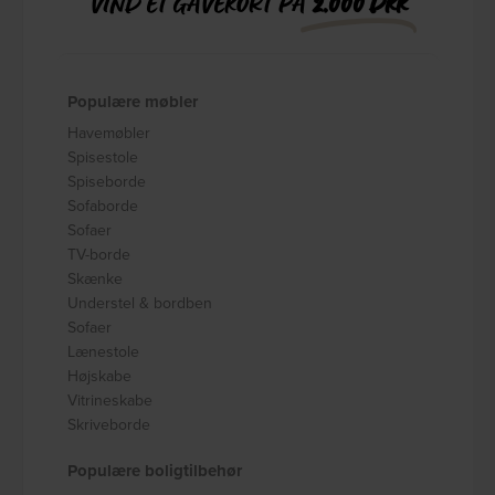
VIND ET GAVEKORT PÅ
2.000 DKK
Populære møbler
Havemøbler
Spisestole
Spiseborde
Sofaborde
Sofaer
TV-borde
Skænke
Understel & bordben
Sofaer
Lænestole
Højskabe
Vitrineskabe
Skriveborde
Populære boligtilbehør