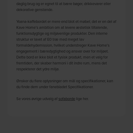
daglig brug og er egnet til at bære bøger, drikkevarer eller
dekorative genstande.
Yoana-kaffebordet er mere end blot et møbel; det er en del af
Kave Home’s ambition om at levere æstetisk tiltalende,
funktionsdygtige og miljøvenlige produkter. Den interne
struktur er lavet af E0 træ med meget lav
formaldehydemission, hvilket understreger Kave Home’s
engagement i bæredygtighed og ansvar over for miljøet.
Dette bord er ikke blot et fysisk produkt, men et valg for
fremtiden, der skaber harmoni i dit indre rum, mens det
respekterer det ydre miljø.
Ønsker du flere oplysninger om mål og specifikationer, kan
du finde dem under fanebladet Specifikationer.
Se vores øvrige udvalg af
sofaborde
lige her.