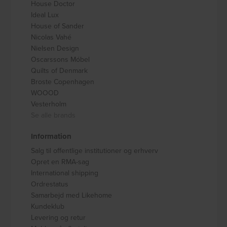
House Doctor
Ideal Lux
House of Sander
Nicolas Vahé
Nielsen Design
Oscarssons Móbel
Quilts of Denmark
Broste Copenhagen
WOOOD
Vesterholm
Se alle brands
Information
Salg til offentlige institutioner og erhverv
Opret en RMA-sag
International shipping
Ordrestatus
Samarbejd med Likehome
Kundeklub
Levering og retur