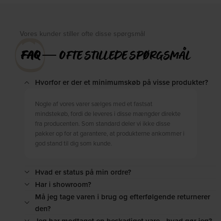
Vores kunder stiller ofte disse spørgsmål
FAQ
― OFTE STILLEDE SPØRGSMÅL
Hvorfor er der et minimumskøb på visse produkter?
Nogle af vores varer sælges med et fastsat
mindstekøb, fordi de leveres i disse mængder direkte
fra producenten. Som standard deler vi ikke disse
pakker op for at garantere, at produkterne ankommer i
god stand til dig som kunde.
Hvad er status på min ordre?
Har i showroom?
Må jeg tage varen i brug og efterfølgende returnerer
den?
Jeg har modtaget en beskadiget vare - hvad gør jeg?