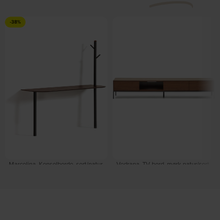
-38%
Marcolina, Konsolborde, sort/natur,
Vedrana, TV-bord, mørk natur/sort,
H160x80x30 cm by Kave Home
H35x195x40 cm by Kave Home
På lager
På lager
DKK
555,00
DKK
889,00
DKK
7.399,00