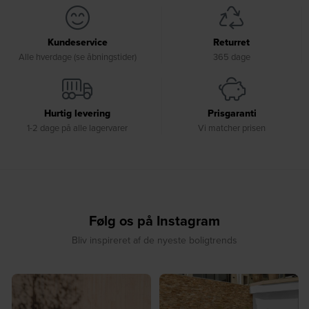
Kundeservice
Returret
Alle hverdage (se åbningstider)
365 dage
Hurtig levering
Prisgaranti
1-2 dage på alle lagervarer
Vi matcher prisen
Følg os på Instagram
Bliv inspireret af de nyeste boligtrends
☀️ Sommerens favorit til terrassen ☀️⁠
☀️ Sommerens naturlige
...
samlingspunkt⁠
...