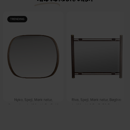
TRENDING
Nyko, Spejl, Mørk natur,
Riva, Spejl, Mørk natur, Bøgtræ
Gummitræ (L: 120 x H: 5 x B: 40
(L: 130 x H: 3,5 x B: 59,5 cm.) by
cm.) by Studio White
Dutchbone
På lager
På lager
DKK
2.969,00