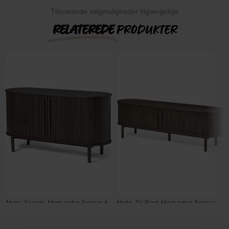
DKK
999,00
Tilsvarende valgmuligheder tilgængelige
RELATEREDE
PRODUKTER
Meta, Skænk, Mørk natur, Egetræ (L:
Meta, TV-Bord, Mørk natur, Egetræ (L:
45 x H: 76 x B: 140 cm.) by Nordique
40 x H: 55,6 x B: 180 cm.) by
Design
Nordique Design