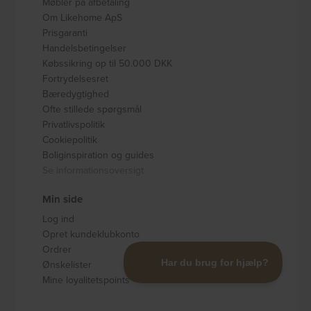
Møbler på afbetaling
Om Likehome ApS
Prisgaranti
Handelsbetingelser
Købssikring op til 50.000 DKK
Fortrydelsesret
Bæredygtighed
Ofte stillede spørgsmål
Privatlivspolitik
Cookiepolitik
Boliginspiration og guides
Se informationsoversigt
Min side
Log ind
Opret kundeklubkonto
Ordrer
Ønskelister
Mine loyalitetspoints