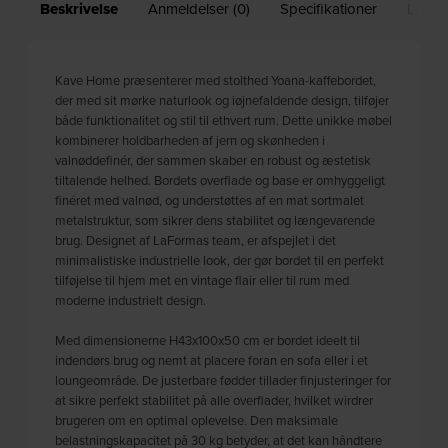
Beskrivelse
Anmeldelser (0)
Specifikationer
Leveri
Kave Home præsenterer med stolthed Yoana-kaffebordet,
der med sit mørke naturlook og iøjnefaldende design, tilføjer
både funktionalitet og stil til ethvert rum. Dette unikke møbel
kombinerer holdbarheden af jern og skønheden i
valnøddefinér, der sammen skaber en robust og æstetisk
tiltalende helhed. Bordets overflade og base er omhyggeligt
finéret med valnød, og understøttes af en mat sortmalet
metalstruktur, som sikrer dens stabilitet og længevarende
brug. Designet af LaFormas team, er afspejlet i det
minimalistiske industrielle look, der gør bordet til en perfekt
tilføjelse til hjem met en vintage flair eller til rum med
moderne industrielt design.
Med dimensionerne H43x100x50 cm er bordet ideelt til
indendørs brug og nemt at placere foran en sofa eller i et
loungeområde. De justerbare fødder tillader finjusteringer for
at sikre perfekt stabilitet på alle overflader, hvilket wirdrer
brugeren om en optimal oplevelse. Den maksimale
belastningskapacitet på 30 kg betyder, at det kan håndtere