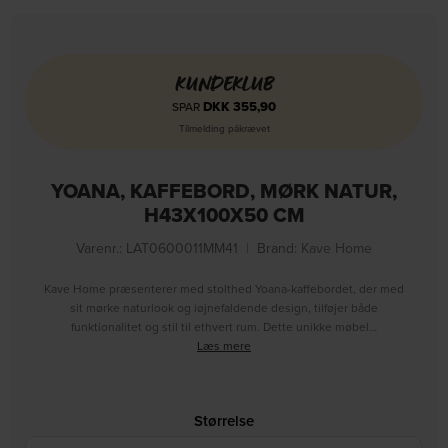
KUNDEKLUB
DKK
355,90
SPAR
Tilmelding påkrævet
YOANA, KAFFEBORD, MØRK NATUR,
H43X100X50 CM
Varenr.: LAT0600011MM41
|
Brand:
Kave Home
Kave Home præsenterer med stolthed Yoana-kaffebordet, der med
sit mørke naturlook og iøjnefaldende design, tilføjer både
funktionalitet og stil til ethvert rum. Dette unikke møbel…
Læs mere
Størrelse