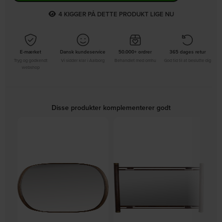
3
KIGGER PÅ DETTE PRODUKT LIGE NU
E-mærket
Dansk kundeservice
50.000+ ordrer
365 dages retur
Tryg og godkendt
Vi sidder klar i Aalborg
Behandlet med omhu
God tid til at beslutte dig
webshop
Disse produkter komplementerer godt