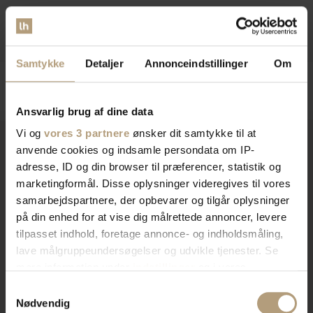
På lager
På lager
DKK
3.299,00
DKK
3.399,00
Samtykke
Detaljer
Annonceindstillinger
Om
Ansvarlig brug af dine data
Vi og
vores 3 partnere
ønsker dit samtykke til at
anvende cookies og indsamle persondata om IP-
adresse, ID og din browser til præferencer, statistik og
Vi er
specialister
indenfor
marketingformål. Disse oplysninger videregives til vores
samarbejdspartnere, der opbevarer og tilgår oplysninger
indretning af private hjem og
på din enhed for at vise dig målrettede annoncer, levere
erhvervslokaler​
tilpasset indhold, foretage annonce- og indholdsmåling,
lave målgruppeundersøgelser og udvikle tjenester. Se
mere information under
indstillinger
og i vores
Vores brede sortiment forvandler dit rum med stil og
persondatapolitik. Du kan altid trække dit samtykke
Samtykkevalg
funktionalitet. Find tidløst design, æstetik, eller
tilbage eller ændre indstillinger fra vores
Nødvendig