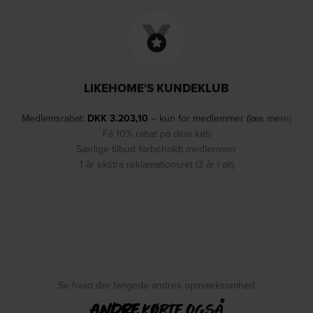
LIKEHOME'S KUNDEKLUB
Medlemsrabat:
DKK
3.203,10
– kun for medlemmer (læs mere)
Få 10% rabat på dine køb
Særlige tilbud forbeholdt medlemmer
1 år ekstra reklamationsret (3 år i alt)
Se hvad der fangede andres opmærksomhed
ANDRE
KØBTE OGSÅ