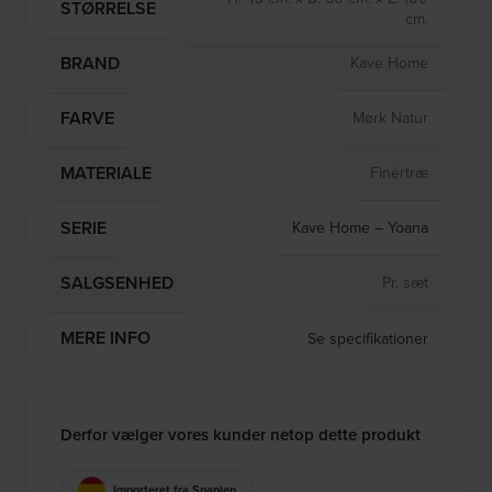
STØRRELSE
cm.
BRAND
Kave Home
FARVE
Mørk Natur
MATERIALE
Finértræ
SERIE
Kave Home – Yoana
SALGSENHED
Pr. sæt
MERE INFO
Se specifikationer
Derfor vælger vores kunder netop dette produkt
Importeret fra Spanien