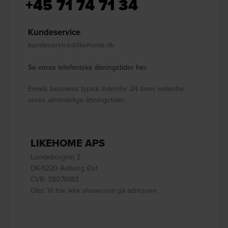
+45 71 74 71 34
Kundeservice
kundeservice@likehome.dk
Se vores telefoniske åbningstider her.
Emails besvares typisk indenfor 24 timer indenfor
vores almindelige åbningstider.
LIKEHOME APS
Lundeborgvej 2
DK-9220 Aalborg Øst
CVR: 38076183
Obs: Vi har ikke showroom på adressen