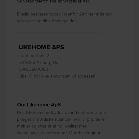
Se vores telefoniske åbningstider her.
Emails besvares typisk indenfor 24 timer indenfor
vores almindelige åbningstider.
LIKEHOME APS
Lundeborgvej 2
DK-9220 Aalborg Øst
CVR: 38076183
Obs: Vi har ikke showroom på adressen
Om Likehome ApS
Hos Likehome indbydes du ind i et online rum
præget af nordiske nuancer, hvor vi prioriterer
møbler og interiør af høj kvalitet med
skandinaviske undertoner. Vi forbliver ajour