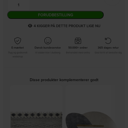
FORUDBESTILLING
8
KIGGER PÅ DETTE PRODUKT LIGE NU
E-mærket
Dansk kundeservice
50.000+ ordrer
365 dages retur
Tryg og godkendt
Vi sidder klar i Aalborg
Behandlet med omhu
God tid til at beslutte dig
webshop
Disse produkter komplementerer godt