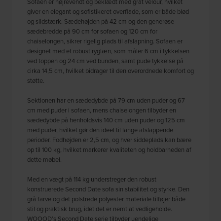
Sofaen er højrevendt og beklædt med gråt velour, hvilket
giver en elegant og sofistikeret overflade, som er både blød
og slidstærk. Sædehøjden på 42 cm og den generøse
sædebredde på 90 cm for sofaen og 120 cm for
chaiselongen, sikrer rigelig plads til afslapning. Sofaen er
designet med et robust ryglæn, som måler 6 cm i tykkelsen
ved toppen og 24 cm ved bunden, samt pude tykkelse på
cirka 14,5 cm, hvilket bidrager til den overordnede komfort og
støtte.
Sektionen har en sædedybde på 79 cm uden puder og 67
cm med puder i sofaen, mens chaiselongen tilbyder en
sædedybde på henholdsvis 140 cm uden puder og 125 cm
med puder, hvilket gør den ideel til lange afslappende
perioder. Fodhøjden er 2,5 cm, og hver siddeplads kan bære
op til 100 kg, hvilket markerer kvaliteten og holdbarheden af
dette møbel.
Med en vægt på 114 kg understreger den robust
konstruerede Second Date sofa sin stabilitet og styrke. Den
grå farve og det polstrede polyester materiale tilføjer både
stil og praktisk brug, idet det er nemt at vedligeholde.
WOOOD’s Second Date serie tilbyder uendelige