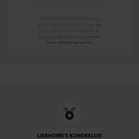
Vi indsamler feedback fra alle vores
kunder efter deres køb for at høre om
deres oplevelse. Anmeldelserne er
autentiske og verificeret af e-mærket.
Vores certifikat kan ses her
.
LIKEHOME'S KUNDEKLUB