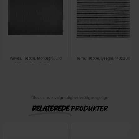
Waves, Tæppe, Mørkegrå, Uld
Terra, Tæppe, lysegrå, 140x200
(L: 240 x H: 0,5 x B: 170 cm.) by
cm by House Doctor
På lager
Zuiver
På lager
DKK
1.179,00
DKK
1.419,00
DKK
2.795,00
DKK
3.359,00
Tilsvarende valgmuligheder tilgængelige
RELATEREDE
PRODUKTER