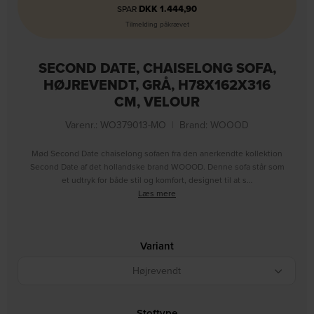
DKK
1.444,90
SPAR
Tilmelding påkrævet
SECOND DATE, CHAISELONG SOFA,
HØJREVENDT, GRÅ, H78X162X316
CM, VELOUR
Varenr.: WO379013-MO
|
Brand:
WOOOD
Mød Second Date chaiselong sofaen fra den anerkendte kollektion
Second Date af det hollandske brand WOOOD. Denne sofa står som
et udtryk for både stil og komfort, designet til at s…
Læs mere
Variant
Højrevendt
Stoftype