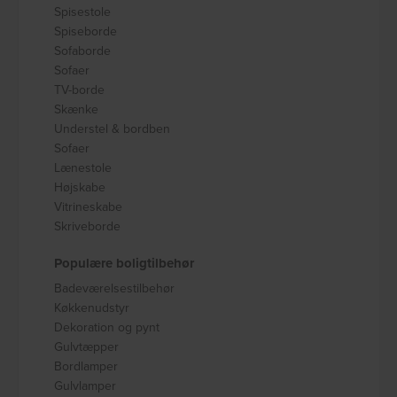
Spisestole
Spiseborde
Sofaborde
Sofaer
TV-borde
Skænke
Understel & bordben
Sofaer
Lænestole
Højskabe
Vitrineskabe
Skriveborde
Populære boligtilbehør
Badeværelsestilbehør
Køkkenudstyr
Dekoration og pynt
Gulvtæpper
Bordlamper
Gulvlamper