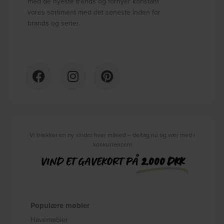
med de nyeste trends og fornyer konstant
vores sortiment med det seneste inden for
brands og serier.
Vi trækker en ny vinder hver måned – deltag nu og vær med i
konkurrencen!
VIND ET GAVEKORT PÅ
2.000 DKK
Populære møbler
Havemøbler