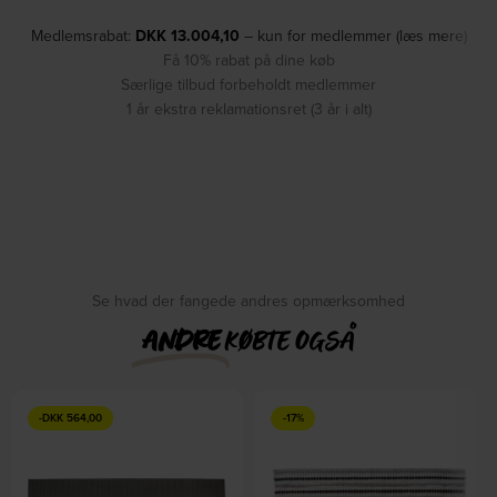
Medlemsrabat:
DKK
13.004,10
– kun for medlemmer (læs mere)
Få 10% rabat på dine køb
Særlige tilbud forbeholdt medlemmer
1 år ekstra reklamationsret (3 år i alt)
Se hvad der fangede andres opmærksomhed
ANDRE
KØBTE OGSÅ
-
DKK
564,00
-17%