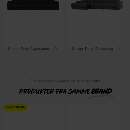
Second Date, 3-personers sofa,
Second Date, Chaiselong sofa,
antracit, H78x99x316 cm, stof
venstrevendt, grå, H78x162x316
by WOOOD
cm, velour by WOOOD
Forventet levering: 09-10-
Forventet levering: 09-10-
2026
2026
DKK
13.549,00
DKK
14.449,00
Find inspiration i varer fra samme brand
PRODUKTER FRA SAMME
BRAND
-
DKK
2.300,00