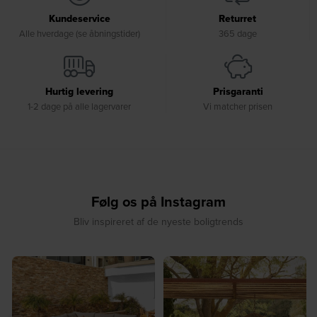
Kundeservice
Returret
Alle hverdage (se åbningstider)
365 dage
Hurtig levering
Prisgaranti
1-2 dage på alle lagervarer
Vi matcher prisen
Følg os på Instagram
Bliv inspireret af de nyeste boligtrends
☀️ Sommerens naturlige
☀️ Find dit yndlingssted denne
🤍
samlingspunkt⁠
sommer⁠
...
...
8
0
8
0