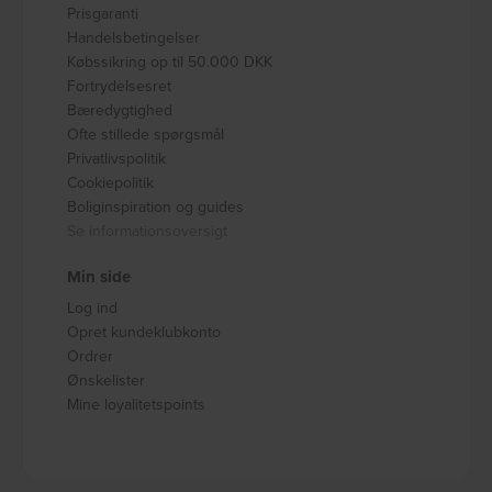
Prisgaranti
Handelsbetingelser
Købssikring op til 50.000 DKK
Fortrydelsesret
Bæredygtighed
Ofte stillede spørgsmål
Privatlivspolitik
Cookiepolitik
Boliginspiration og guides
Se informationsoversigt
Min side
Log ind
Opret kundeklubkonto
Ordrer
Ønskelister
Mine loyalitetspoints