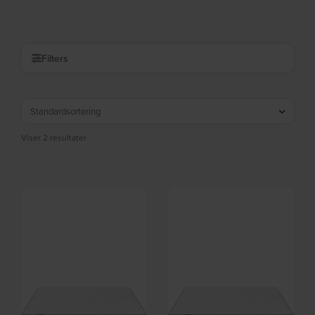
På lager
På lager
by Kave Home
stof by Kave Home
DKK
3.559,00
DKK
4.399,00
Filters
Viser 2 resultater