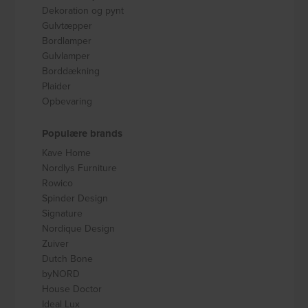
Dekoration og pynt
Gulvtæpper
Bordlamper
Gulvlamper
Borddækning
Plaider
Opbevaring
Populære brands
Kave Home
Nordlys Furniture
Rowico
Spinder Design
Signature
Nordique Design
Zuiver
Dutch Bone
byNORD
House Doctor
Ideal Lux