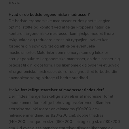
årevis.
Hvad er de bedste ergonomiske madrasser?
De bedste ergonomiske madrasser er designet til at give
optimal støtte og komfort ved at følge kroppens naturlige
konturer. Ergonomiske madrasser kan hjælpe med at lindre
trykpunkter og reducere stress på rygsøjlen, hvilket kan
forbedre din søvnkvalitet og afhjælpe eventuelle
muskelsmerter. Materialer som memoryskum og latex er
særligt populære i ergonomiske madrasser, da de tilpasser sig
præcist til din kropsform. Hos likehome.dk tilbyder vi et udvalg
af ergonomiske madrasser, der er designet til at forbedre din
søvnoplevelse og bidrage til bedre sundhed.
Hvilke forskellige størrelser af madrasser findes der?
Der findes mange forskellige størrelser af madrasser for at
imødekomme forskellige behov og præferencer. Standard
størrelserne inkluderer enkeltmadras (90×200 cm),
halvandenmandmadras (120×200 cm), dobbeltmadras
(140×200 cm), queen size (160×200 cm) og king size (180×200
cm). Ud over disse standardstørrelser tilbyder likehome.dk