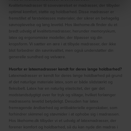
Kvalitetsmadrasser til soveværelset er madrasser, der tilbyder
optimal komfort, støtte og holdbarhed. Disse madrasser er
fremstillet af førsteklasses materialer, der sikrer en behagelig
søvnoplevelse og lang levetid. Hos likehome.dk finder du et
bredt udvalg af kvalitetsmadrasser, herunder memoryskum,
latex og ergonomiske modeller, der tilpasser sig din
kropsform. Vi sætter en ære i at tilbyde madrasser, der ikke
blot forbedrer din søvnkvalitet, men også understøtter din
generelle sundhed og velvære.
Hvorfor er latexmadrasser kendt for deres lange holdbarhed?
Latexmadrasser er kendt for deres lange holdbarhed på grund
af det naturlige materiale latex, som er både slidstærkt og
fleksibelt. Latex har en naturlig elasticitet, der gør det
modstandsdygtigt over for tryk og slitage, hvilket forlænger
madrassens levetid betydeligt. Desuden har latex
fremragende åndbarhed og antibakterielle egenskaber, som
forhindrer skimmel og støvmider i at ophobe sig i madrassen.
Hos likehome.dk tilbyder vi et udvalg af latexmadrasser, der
forener komfort og holdbarhed, så du kan nyde din madras i