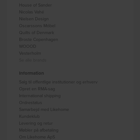
House of Sander
Nicolas Vahé
Nielsen Design
Oscarssons Móbel
Quilts of Denmark
Broste Copenhagen
WOOOD
Vesterholm
Se alle brands
Information
Salg til offentlige institutioner og erhverv
Opret en RMA-sag
International shipping
Ordrestatus
Samarbejd med Likehome
Kundeklub
Levering og retur
Møbler på afbetaling
Om Likehome ApS