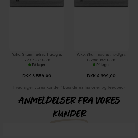
Yoko, Skummadras, hvid/grå,
Yoko, Skummadras, hvid/grå,
H22x150x190 cm,
H22x180x200 cm,
På lager
På lager
memoryskum, stof by Kave
memoryskum, stof by Kave
Home
Home
DKK
3.559,00
DKK
4.399,00
Hvad siger vores kunder? Læs deres historier og feedback
ANMELDELSER FRA VORES
KUNDER