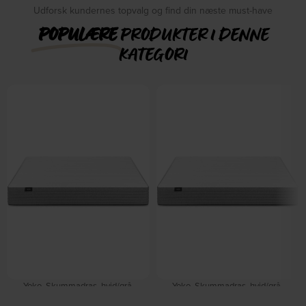
Udforsk kundernes topvalg og find din næste must-have
POPULÆRE
PRODUKTER I DENNE
KATEGORI
Yoko, Skummadras, hvid/grå,
Yoko, Skummadras, hvid/grå,
H22x150x190 cm, memoryskum, stof
H22x180x200 cm, memoryskum,