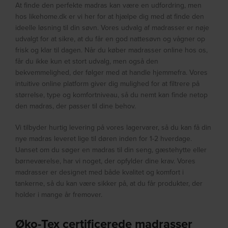
At finde den perfekte madras kan være en udfordring, men
hos likehome.dk er vi her for at hjælpe dig med at finde den
ideelle løsning til din søvn. Vores udvalg af madrasser er nøje
udvalgt for at sikre, at du får en god nattesøvn og vågner op
frisk og klar til dagen. Når du køber madrasser online hos os,
får du ikke kun et stort udvalg, men også den
bekvemmelighed, der følger med at handle hjemmefra. Vores
intuitive online platform giver dig mulighed for at filtrere på
størrelse, type og komfortniveau, så du nemt kan finde netop
den madras, der passer til dine behov.
Vi tilbyder hurtig levering på vores lagervarer, så du kan få din
nye madras leveret lige til døren inden for 1-2 hverdage.
Uanset om du søger en madras til din seng, gæstehytte eller
børneværelse, har vi noget, der opfylder dine krav. Vores
madrasser er designet med både kvalitet og komfort i
tankerne, så du kan være sikker på, at du får produkter, der
holder i mange år fremover.
Øko-Tex certificerede madrasser