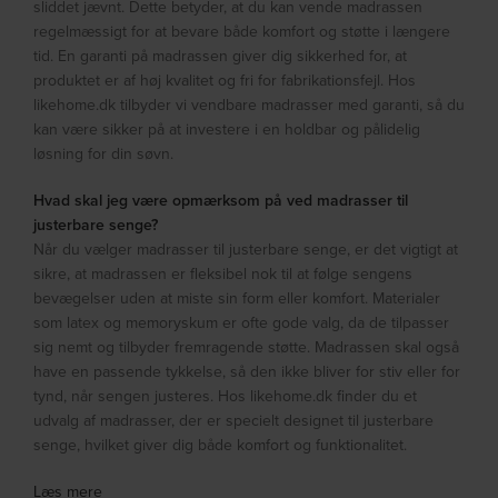
sliddet jævnt. Dette betyder, at du kan vende madrassen
regelmæssigt for at bevare både komfort og støtte i længere
tid. En garanti på madrassen giver dig sikkerhed for, at
produktet er af høj kvalitet og fri for fabrikationsfejl. Hos
likehome.dk tilbyder vi vendbare madrasser med garanti, så du
kan være sikker på at investere i en holdbar og pålidelig
løsning for din søvn.
Hvad skal jeg være opmærksom på ved madrasser til
justerbare senge?
Når du vælger madrasser til justerbare senge, er det vigtigt at
sikre, at madrassen er fleksibel nok til at følge sengens
bevægelser uden at miste sin form eller komfort. Materialer
som latex og memoryskum er ofte gode valg, da de tilpasser
sig nemt og tilbyder fremragende støtte. Madrassen skal også
have en passende tykkelse, så den ikke bliver for stiv eller for
tynd, når sengen justeres. Hos likehome.dk finder du et
udvalg af madrasser, der er specielt designet til justerbare
senge, hvilket giver dig både komfort og funktionalitet.
Læs mere