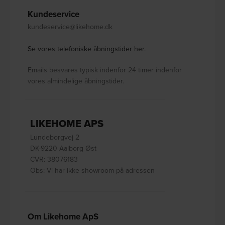
Kundeservice
kundeservice@likehome.dk
Se vores telefoniske åbningstider her.
Emails besvares typisk indenfor 24 timer indenfor
vores almindelige åbningstider.
LIKEHOME APS
Lundeborgvej 2
DK-9220 Aalborg Øst
CVR: 38076183
Obs: Vi har ikke showroom på adressen
Om Likehome ApS