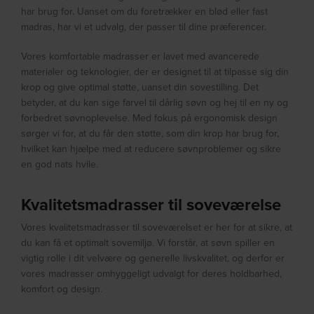
har brug for. Uanset om du foretrækker en blød eller fast
madras, har vi et udvalg, der passer til dine præferencer.
Vores komfortable madrasser er lavet med avancerede
materialer og teknologier, der er designet til at tilpasse sig din
krop og give optimal støtte, uanset din sovestilling. Det
betyder, at du kan sige farvel til dårlig søvn og hej til en ny og
forbedret søvnoplevelse. Med fokus på ergonomisk design
sørger vi for, at du får den støtte, som din krop har brug for,
hvilket kan hjælpe med at reducere søvnproblemer og sikre
en god nats hvile.
Kvalitetsmadrasser til soveværelse
Vores kvalitetsmadrasser til soveværelset er her for at sikre, at
du kan få et optimalt sovemiljø. Vi forstår, at søvn spiller en
vigtig rolle i dit velvære og generelle livskvalitet, og derfor er
vores madrasser omhyggeligt udvalgt for deres holdbarhed,
komfort og design.