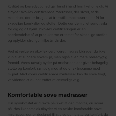
Kvalitet og bæredygtighed går hånd i hånd hos likehome.dk. Vi
tilbyder øko-Tex certificerede madrasser, der sikrer, at de
materialer, der er brugt til at fremstille madrasserne, er fri for
skadelige kemikalier og stoffer. Dette gør dem til et sundt valg
for dig og dit hjem. Øko-Tex certificeringen er en
anerkendelse af, at produkterne er testet for skadelige stoffer
og opfylder strenge miljøstandarder.
Ved at vælge en øko-Tex certificeret madras bidrager du ikke
kun til et sundere sovemiljø, men også til en mere bæredygtig
fremtid. Vores udvalg byder på madrasser, der giver behagelig
støtte og komfort, samtidig med at de er skånsomme mod
miljøet. Med vores certificerede madrasser kan du sove trygt,
velvidende at du har truffet et ansvarligt valg.
Komfortable sove madrasser
Din søvnkvalitet er direkte påvirket af den madras, du sover
på. Hos likehome.dk tilbyder vi en række komfortable sove
madrasser, der er designet til at give den støtte og komfort, du