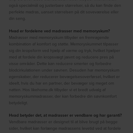
også specialmål og justerbare størrelser, så du kan finde den
perfekte madras, uanset størrelsen på dit soveværelse eller
din seng.
Hvad er fordelene ved madrasser med memoryskum?
Madrasser med memoryskum tilbyder en fremragende
kombination af komfort og støtte. Memoryskummet tilpasser
sig din kropsform ved hjælp af varme og tryk, hvilket hjælper
med at fordele din kropsvægt jævnt og reducere pres på
visse områder. Dette kan reducere smerter og forbedre
blodcirkulationen under søvnen. Desuden har memoryskum
egenskaber, der reducerer bevægelsesoverførsel, hvilket er
ideelt, hvis du har en partner, der bevæger sig meget om
natten. Hos likehome.dk tilbyder vi et bredt udvalg af
memoryskummadrasser, der kan forbedre din søvnkomfort
betydeligt.
Hvad betyder det, at madrasser er vendbare og har garanti?
Vendbare madrasser er designet til at blive brugt på begge
sider, hvilket kan forlænge madrassens levetid ved at fordele