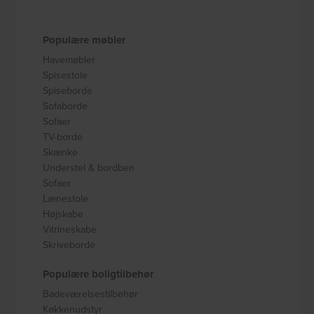
Populære møbler
Havemøbler
Spisestole
Spiseborde
Sofaborde
Sofaer
TV-borde
Skænke
Understel & bordben
Sofaer
Lænestole
Højskabe
Vitrineskabe
Skriveborde
Populære boligtilbehør
Badeværelsestilbehør
Køkkenudstyr