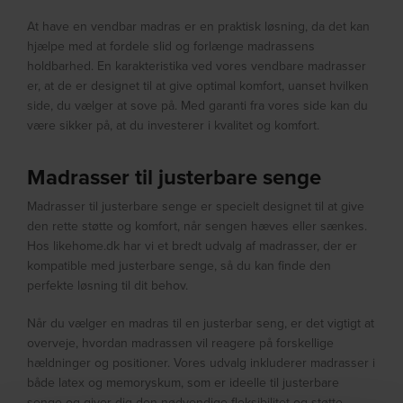
At have en vendbar madras er en praktisk løsning, da det kan
hjælpe med at fordele slid og forlænge madrassens
holdbarhed. En karakteristika ved vores vendbare madrasser
er, at de er designet til at give optimal komfort, uanset hvilken
side, du vælger at sove på. Med garanti fra vores side kan du
være sikker på, at du investerer i kvalitet og komfort.
Madrasser til justerbare senge
Madrasser til justerbare senge er specielt designet til at give
den rette støtte og komfort, når sengen hæves eller sænkes.
Hos likehome.dk har vi et bredt udvalg af madrasser, der er
kompatible med justerbare senge, så du kan finde den
perfekte løsning til dit behov.
Når du vælger en madras til en justerbar seng, er det vigtigt at
overveje, hvordan madrassen vil reagere på forskellige
hældninger og positioner. Vores udvalg inkluderer madrasser i
både latex og memoryskum, som er ideelle til justerbare
senge og giver dig den nødvendige fleksibilitet og støtte.