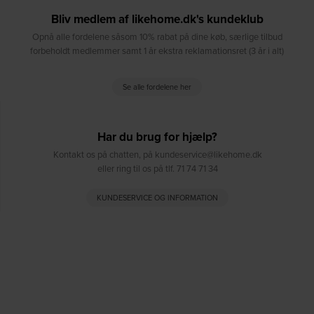
Bliv medlem af likehome.dk's kundeklub
Opnå alle fordelene såsom 10% rabat på dine køb, særlige tilbud
forbeholdt medlemmer samt 1 år ekstra reklamationsret (3 år i alt)
Se alle fordelene her
Har du brug for hjælp?
Kontakt os på chatten, på kundeservice@likehome.dk
eller ring til os på tlf. 71 74 71 34
KUNDESERVICE OG INFORMATION