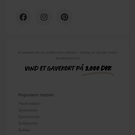
Vi trækker en ny vinder hver måned – deltag nu og vær med i
konkurrencen!
VIND ET GAVEKORT PÅ
2.000 DKK
Populære møbler
Havemøbler
Spisestole
Spiseborde
Sofaborde
Sofaer