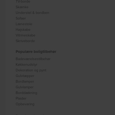
TV-borde
Skænke
Understel & bordben
Sofaer
Lænestole
Højskabe
Vitrineskabe
Skriveborde
Populære boligtilbehør
Badeværelsestilbehør
Køkkenudstyr
Dekoration og pynt
Gulvtæpper
Bordlamper
Gulvlamper
Borddækning
Plaider
Opbevaring