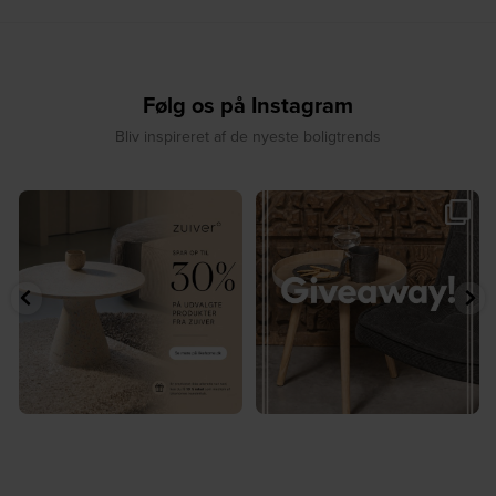
Følg os på Instagram
Bliv inspireret af de nyeste boligtrends
✨ Spar op til 30 % på udvalgte
🎉 GIVEAWAY 🎉⁠
produkter fra
...
Vind det stilfulde Sasha
...
4
0
236
256