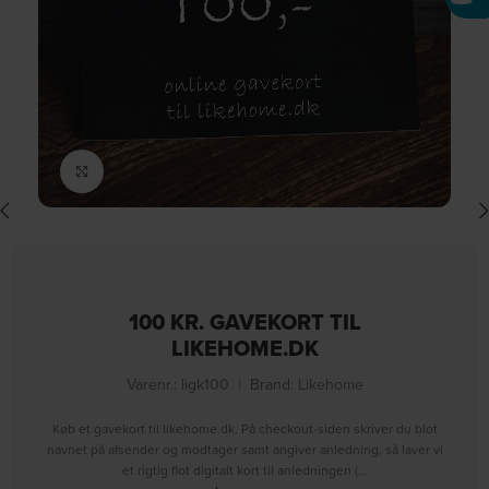
Click to enlarge
100 KR. GAVEKORT TIL
LIKEHOME.DK
Varenr.: ligk100
|
Brand:
Likehome
Køb et gavekort til likehome.dk. På checkout-siden skriver du blot
navnet på afsender og modtager samt angiver anledning, så laver vi
et rigtig flot digitalt kort til anledningen (…