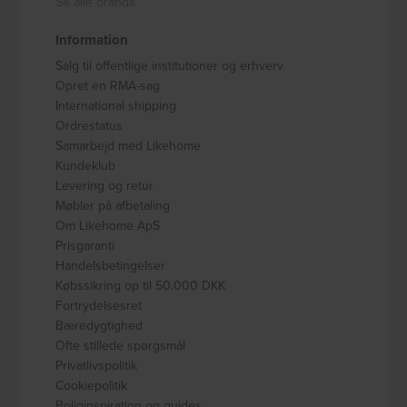
Se alle brands
Information
Salg til offentlige institutioner og erhverv
Opret en RMA-sag
International shipping
Ordrestatus
Samarbejd med Likehome
Kundeklub
Levering og retur
Møbler på afbetaling
Om Likehome ApS
Prisgaranti
Handelsbetingelser
Købssikring op til 50.000 DKK
Fortrydelsesret
Bæredygtighed
Ofte stillede spørgsmål
Privatlivspolitik
Cookiepolitik
Boliginspiration og guides