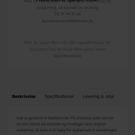
Hvis du har spørgsmål til varerne eller brug for
rådgivning, så kontakt os endelig.
Tlf. 71 74 71 34
kundeservice@likehome.dk
Hvis du søger flere mål eller specifikationer for
produktet, kan du finde dem under fanen
Specifikationer
Beskrivelse
Specifikationer
Levering & retur
Om b
Køb et gavekort til likehome.dk. På checkout-siden skriver
du blot navnet på afsender og modtager samt angiver
anledning, så laver vi et rigtig flot digitalt kort til anledningen