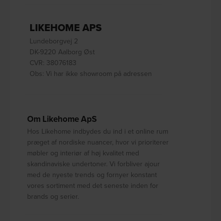
LIKEHOME APS
Lundeborgvej 2
DK-9220 Aalborg Øst
CVR: 38076183
Obs: Vi har ikke showroom på adressen
Om Likehome ApS
Hos Likehome indbydes du ind i et online rum
præget af nordiske nuancer, hvor vi prioriterer
møbler og interiør af høj kvalitet med
skandinaviske undertoner. Vi forbliver ajour
med de nyeste trends og fornyer konstant
vores sortiment med det seneste inden for
brands og serier.