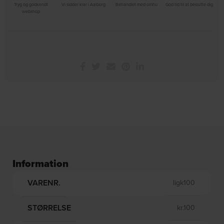
Tryg og godkendt
Vi sidder klar i Aalborg
Behandlet med omhu
God tid til at beslutte dig
webshop
Information
VARENR.
ligk100
STØRRELSE
kr.100