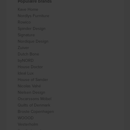
Populære brands
Kave Home
Nordlys Furniture
Rowico
Spinder Design
Signature
Nordique Design
Zuiver
Dutch Bone
byNORD
House Doctor
Ideal Lux
House of Sander
Nicolas Vahé
Nielsen Design
Oscarssons Móbel
Quilts of Denmark
Broste Copenhagen
WOOOD
Vesterholm