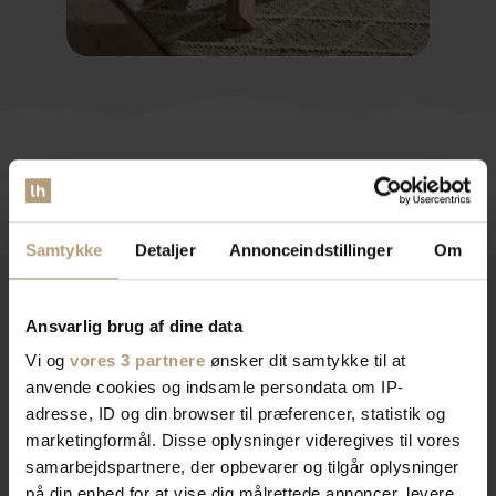
Samtykke
Detaljer
Annonceindstillinger
Om
Vores kunder stiller ofte disse spørgsmål
Ansvarlig brug af dine data
FAQ
― OFTE STILLEDE SPØRGSMÅL
Vi og
vores 3 partnere
ønsker dit samtykke til at
anvende cookies og indsamle persondata om IP-
adresse, ID og din browser til præferencer, statistik og
Hvorfor er der et minimumskøb på visse produkter?
marketingformål. Disse oplysninger videregives til vores
samarbejdspartnere, der opbevarer og tilgår oplysninger
Nogle af vores varer sælges med et fastsat
på din enhed for at vise dig målrettede annoncer, levere