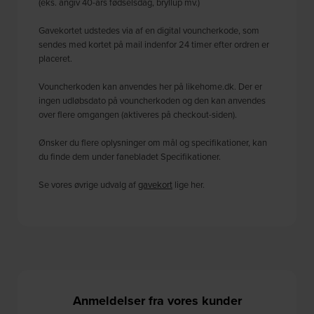
(eks. angiv 40-års fødselsdag, bryllup mv.)
Gavekortet udstedes via af en digital vouncherkode, som
sendes med kortet på mail indenfor 24 timer efter ordren er
placeret.
Vouncherkoden kan anvendes her på likehome.dk. Der er
ingen udløbsdato på vouncherkoden og den kan anvendes
over flere omgangen (aktiveres på checkout-siden).
Ønsker du flere oplysninger om mål og specifikationer, kan
du finde dem under fanebladet Specifikationer.
Se vores øvrige udvalg af
gavekort
lige her.
Anmeldelser fra vores kunder