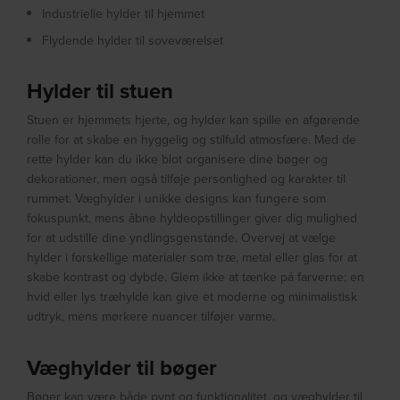
Industrielle hylder til hjemmet
Flydende hylder til soveværelset
Hylder til stuen
Stuen er hjemmets hjerte, og hylder kan spille en afgørende
rolle for at skabe en hyggelig og stilfuld atmosfære. Med de
rette hylder kan du ikke blot organisere dine bøger og
dekorationer, men også tilføje personlighed og karakter til
rummet. Væghylder i unikke designs kan fungere som
fokuspunkt, mens åbne hyldeopstillinger giver dig mulighed
for at udstille dine yndlingsgenstande. Overvej at vælge
hylder i forskellige materialer som træ, metal eller glas for at
skabe kontrast og dybde. Glem ikke at tænke på farverne; en
hvid eller lys træhylde kan give et moderne og minimalistisk
udtryk, mens mørkere nuancer tilføjer varme.
Væghylder til bøger
Bøger kan være både pynt og funktionalitet, og væghylder til