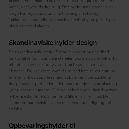
pladsen. Vælg materialer, der er lette at rengøre og holder sig
pæne, også ved dagligt brug. Små hylder med knager eller
kroge kan også være en smart løsning til at hænge
køkkenredskaber eller viskestykker, hvilket yderligere frigør
plads på arbejdsfladen.
Skandinaviske hylder design
Den skandinaviske designfilosofi fokuserer på enkelhed,
funktionalitet og naturlige materialer. Skandinaviske hylder har
ofte et minimalistisk udtryk, der fremhæver renhed og
elegance. De kan være lavet af træ med lette farver som lys
eg eller birk og suppleres med subtile metalbeslag. Dette
design passer perfekt ind i det moderne hjem, hvor plads og
lys er vigtige elementer. Overvej at kombinere skandinaviske
hylder med grønne planter for at tilføje liv til rummet. Det
skaber en harmonisk balance mellem det naturlige og det
stilfulde.
Opbevaringshylder til