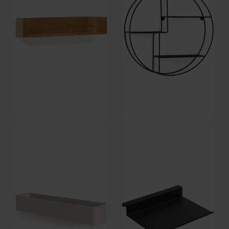
Octavia, Væghylde, brun,
Ashlee, Hylde, sort, H55x55x12
H20x90x16 cm by Kave Home
cm by Kave Home
På lager
På lager
DKK
979,00
DKK
469,00