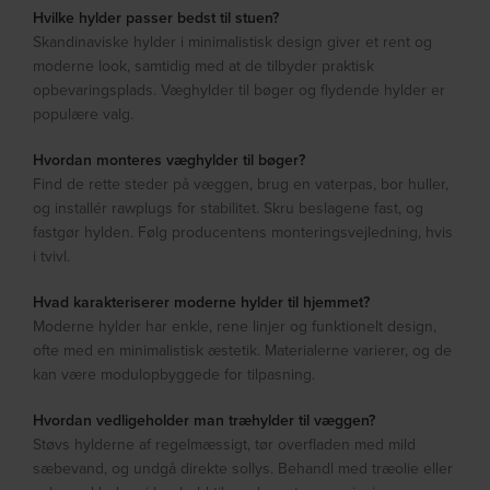
Hvilke hylder passer bedst til stuen?
Skandinaviske hylder i minimalistisk design giver et rent og
moderne look, samtidig med at de tilbyder praktisk
opbevaringsplads. Væghylder til bøger og flydende hylder er
populære valg.
Hvordan monteres væghylder til bøger?
Find de rette steder på væggen, brug en vaterpas, bor huller,
og installér rawplugs for stabilitet. Skru beslagene fast, og
fastgør hylden. Følg producentens monteringsvejledning, hvis
i tvivl.
Hvad karakteriserer moderne hylder til hjemmet?
Moderne hylder har enkle, rene linjer og funktionelt design,
ofte med en minimalistisk æstetik. Materialerne varierer, og de
kan være modulopbyggede for tilpasning.
Hvordan vedligeholder man træhylder til væggen?
Støvs hylderne af regelmæssigt, tør overfladen med mild
sæbevand, og undgå direkte sollys. Behandl med træolie eller