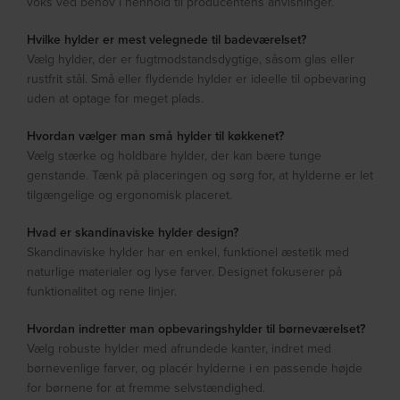
voks ved behov i henhold til producentens anvisninger.
Hvilke hylder er mest velegnede til badeværelset?
Vælg hylder, der er fugtmodstandsdygtige, såsom glas eller
rustfrit stål. Små eller flydende hylder er ideelle til opbevaring
uden at optage for meget plads.
Hvordan vælger man små hylder til køkkenet?
Vælg stærke og holdbare hylder, der kan bære tunge
genstande. Tænk på placeringen og sørg for, at hylderne er let
tilgængelige og ergonomisk placeret.
Hvad er skandinaviske hylder design?
Skandinaviske hylder har en enkel, funktionel æstetik med
naturlige materialer og lyse farver. Designet fokuserer på
funktionalitet og rene linjer.
Hvordan indretter man opbevaringshylder til børneværelset?
Vælg robuste hylder med afrundede kanter, indret med
børnevenlige farver, og placér hylderne i en passende højde
for børnene for at fremme selvstændighed.