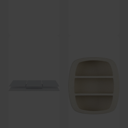
2Easy, Krog, sort, H4x2,2 cm,
Multi, Væghylde, Støvet grøn,
metal by House of Sander
Stål (H: 8 x B: 52 cm.) by
På lager
På lager
Spinder Design
DKK
39,00
DKK
629,00
DKK
48,00