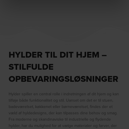
HYLDER TIL DIT HJEM –
STILFULDE
OPBEVARINGSLØSNINGER
Hylder spiller en central rolle i indretningen af dit hjem og kan
tilføje både funktionalitet og stil. Uanset om det er til stuen,
badeværelset, køkkenet eller børneværelset, findes der et
væld af hyldedesigns, der kan tilpasses dine behov og smag.
Fra moderne og skandinaviske til industrielle og flydende
hylder, har du mulighed for at vælge materialer og farver, der