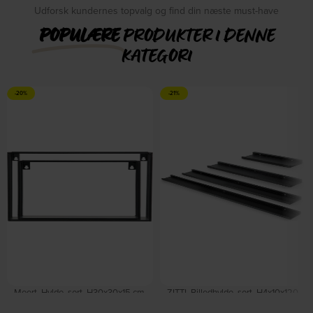
Udforsk kundernes topvalg og find din næste must-have
POPULÆRE
PRODUKTER I DENNE
KATEGORI
-20%
-21%
Meert, Hylde, sort, H30x30x15 cm,
ZITTI, Billedhylde, sort, H4x10x120
metal by WOOOD
cm, egetræ by Torkelson