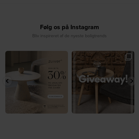
Følg os på Instagram
Bliv inspireret af de nyeste boligtrends
🎉 GIVEAWAY 🎉⁠
☀️ Sommerens favorit til terrassen ☀️⁠
...
Vind det stilfulde Sasha
...
8
0
236
256