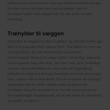
køkkenet og soveværelset. Hold øje med funktionelle designs,
der ikke kun er smukke men også praktiske, som for
eksempel hylder med integrerede lys, der giver en blød
belysning.
Træhylder til væggen
Træhylder til væggen er både holdbare og stilfulde, hvilket gør
dem til et populært valg i mange hjem. Træ tilføjer en varm og
naturlig følelse, der kan kombineres med enhver
indretningsstil. Overvej at vælge hylder i forskellige træsorter
såsom egetræ, bøg eller teak, som hver især giver forskellige
nuancer og karakteristika. Du kan skabe et hyggeligt og
indbydende miljø ved at bruge træhylder til at vise personlige
fotos, planter eller kunstværker. For at fremhæve de naturlige
skønheder, kan du skifte mellem matte og glansfulde
overflader. Sørg for, at hylderne er korrekt monteret og har
den nødvendige vægtkapacitet, så de kan bære de elementer,
du ønsker at placere.