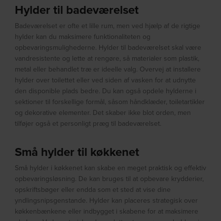
Hylder til badeværelset
Badeværelset er ofte et lille rum, men ved hjælp af de rigtige
hylder kan du maksimere funktionaliteten og
opbevaringsmulighederne. Hylder til badeværelset skal være
vandresistente og lette at rengøre, så materialer som plastik,
metal eller behandlet træ er ideelle valg. Overvej at installere
hylder over toilettet eller ved siden af vasken for at udnytte
den disponible plads bedre. Du kan også opdele hylderne i
sektioner til forskellige formål, såsom håndklæder, toiletartikler
og dekorative elementer. Det skaber ikke blot orden, men
tilføjer også et personligt præg til badeværelset.
Små hylder til køkkenet
Små hylder i køkkenet kan skabe en meget praktisk og effektiv
opbevaringsløsning. De kan bruges til at opbevare krydderier,
opskriftsbøger eller endda som et sted at vise dine
yndlingsnipsgenstande. Hylder kan placeres strategisk over
køkkenbænkene eller indbygget i skabene for at maksimere