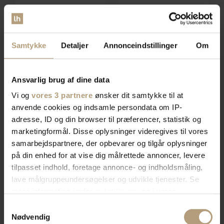
Connect, Hylde, sort, H121x3x55
Alba, Læderstrop, natur,
cm, melamin by WOOOD
H0,2x120 cm, læder by House
På lager
På lager
of Sander
Samtykke
Detaljer
Annonceindstillinger
Om
DKK
329,00
DKK
269,00
DKK
389,00
Ansvarlig brug af dine data
Vi og
vores 3 partnere
ønsker dit samtykke til at
anvende cookies og indsamle persondata om IP-
adresse, ID og din browser til præferencer, statistik og
marketingformål. Disse oplysninger videregives til vores
samarbejdspartnere, der opbevarer og tilgår oplysninger
på din enhed for at vise dig målrettede annoncer, levere
tilpasset indhold, foretage annonce- og indholdsmåling,
lave målgruppeundersøgelser og udvikle tjenester. Se
mere information under
indstillinger
og i vores
Abilen, Hylde, hvid/natur,
Abilen, Hylde, hvid/natur,
persondatapolitik. Du kan altid trække dit samtykke
Samtykkevalg
H9x80x15 cm by Kave Home
H9,5x120x15 cm by Kave Home
tilbage eller ændre indstillinger fra vores
Nødvendig
På lager
På lager