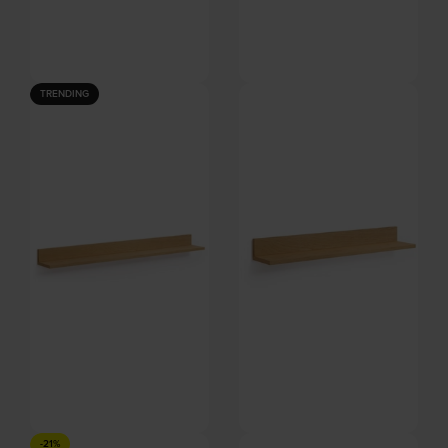
Teg, Væghylde, sort,
Elisha, Hylde, natur/sort,
TRENDING
H20x40x20 cm by Kave Home
H30x90x26 cm by Kave Home
På lager
På lager
DKK
165,00
DKK
740,00
DKK
199,00
DKK
889,00
Abilen, Væghylde, natur,
Abilen, Væghylde, natur,
-21%