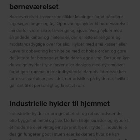
børneværelset
Børneværelset kræver specifikke løsninger for at håndtere
legesager, bøger og tøj. Opbevaringshylder til børneværelset
må derfor være sikre, farverige og sjove. Vælg hylder med
afrundede kanter og materialer, der er lette at rengøre og
modstandsdygtige over for slid. Hylder med små kasser eller
kurve til opbevaring kan hjælpe med at holde orden og gøre
det lettere for børnene at finde deres egne ting. Desuden kan
du vælge hylder i lyse farver eller designs med dyremotiver
for at gøre rummet mere indbydende. Barnets interesse kan
for eksempel afspejles i det, der udstilles på hylderne, hvilket
gør det til et personligt og kreativt rum.
Industrielle hylder til hjemmet
Industrielle hylder er præget af et råt og robust udseende,
ofte bygget af metal og træ. De kan tilføje karakter og dybde til
et moderne eller vintage-inspireret hjem. Hylder i industrielle
design fungerer godt i stuen eller køkkenet, hvor de kan