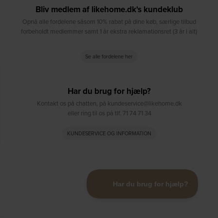
Bliv medlem af likehome.dk's kundeklub
Opnå alle fordelene såsom 10% rabat på dine køb, særlige tilbud
forbeholdt medlemmer samt 1 år ekstra reklamationsret (3 år i alt)
Se alle fordelene her
Har du brug for hjælp?
Kontakt os på chatten, på kundeservice@likehome.dk
eller ring til os på tlf. 71 74 71 34
KUNDESERVICE OG INFORMATION