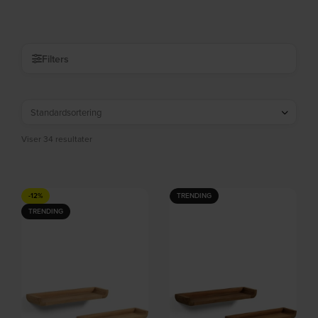
På lager
På lager
DKK
369,00
DKK
315,00
DKK
459,00
DKK
399,00
Filters
Viser 34 resultater
-12%
TRENDING
TRENDING