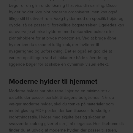
bøger er en glimrende løsning til at vise din samling. Disse
hylder holder ikke blot bøgerne organiseret, men kan også
tilføje stil til ethvert rum. Vælg hylder med en specifik højde og
dybde, så de passer til forskellige bogstørrelser. Ligeledes kan
du overveje at mixe hylderne med dekorative bokse eller
planteholdere for at bryde monotonien. Ved at bruge åbne
hylder kan du skabe et luftig look, der inviterer til
nysgerrighed og udforskning. Det er også en god idé at
variere opstillingen ved at inkludere både stående og
liggende bøger for at skabe en dynamisk visuel effekt.
Moderne hylder til hjemmet
Moderne hylder har ofte rene linjer og en minimalistisk
æstetik, der passer perfekt til dagens boligtrends. Når du
vælger moderne hylder, skal du tænke på materialer som
metal, glas og MDF-plader, der kan tilpasses forskellige
indretningsstile. Hylder med skjulte beslag skaber et
svævende look og giver et strejf af elegance. Hos likehome.dk
finder du et udvalg af moderne hylder, der passer til stuen,