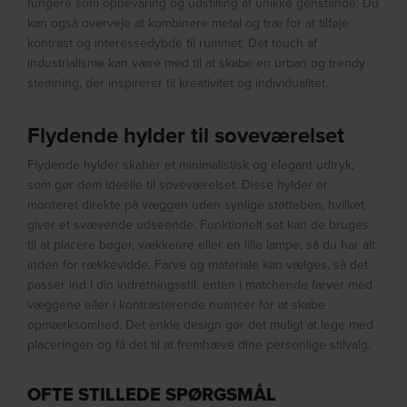
fungere som opbevaring og udstilling af unikke genstande. Du
kan også overveje at kombinere metal og træ for at tilføje
kontrast og interessedybde til rummet. Det touch af
industrialisme kan være med til at skabe en urban og trendy
stemning, der inspirerer til kreativitet og individualitet.
Flydende hylder til soveværelset
Flydende hylder skaber et minimalistisk og elegant udtryk,
som gør dem ideelle til soveværelset. Disse hylder er
monteret direkte på væggen uden synlige støtteben, hvilket
giver et svævende udseende. Funktionelt set kan de bruges
til at placere bøger, vækkeure eller en lille lampe, så du har alt
inden for rækkevidde. Farve og materiale kan vælges, så det
passer ind i din indretningsstil; enten i matchende farver med
væggene eller i kontrasterende nuancer for at skabe
opmærksomhed. Det enkle design gør det muligt at lege med
placeringen og få det til at fremhæve dine personlige stilvalg.
OFTE STILLEDE SPØRGSMÅL