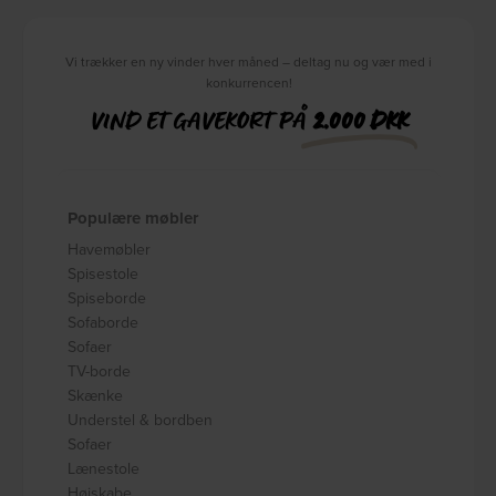
Vi trækker en ny vinder hver måned – deltag nu og vær med i
konkurrencen!
VIND ET GAVEKORT PÅ
2.000 DKK
Populære møbler
Havemøbler
Spisestole
Spiseborde
Sofaborde
Sofaer
TV-borde
Skænke
Understel & bordben
Sofaer
Lænestole
Højskabe