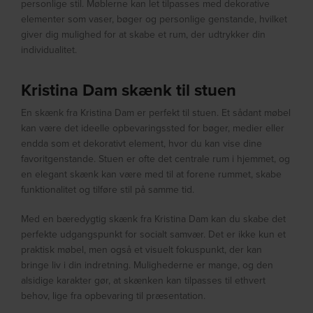
personlige stil. Møblerne kan let tilpasses med dekorative
elementer som vaser, bøger og personlige genstande, hvilket
giver dig mulighed for at skabe et rum, der udtrykker din
individualitet.
Kristina Dam skænk til stuen
En skænk fra Kristina Dam er perfekt til stuen. Et sådant møbel
kan være det ideelle opbevaringssted for bøger, medier eller
endda som et dekorativt element, hvor du kan vise dine
favoritgenstande. Stuen er ofte det centrale rum i hjemmet, og
en elegant skænk kan være med til at forene rummet, skabe
funktionalitet og tilføre stil på samme tid.
Med en bæredygtig skænk fra Kristina Dam kan du skabe det
perfekte udgangspunkt for socialt samvær. Det er ikke kun et
praktisk møbel, men også et visuelt fokuspunkt, der kan
bringe liv i din indretning. Mulighederne er mange, og den
alsidige karakter gør, at skænken kan tilpasses til ethvert
behov, lige fra opbevaring til præsentation.