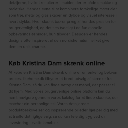
detaljerne, hvilket resulterer i møbler, der er både smukke og
praktiske. Hendes evne til at kombinere forskellige materialer
som træ, metal og glas skaber en dybde og visuel interesse i
hvert stykke. Hver skænk bærer præg af hendes passion for
brugervenlighed, og det ses tydeligt i de funktionelle
opbevaringsløsninger, hun tilbyder. Desuden er hendes
designs ofte inspireret af den nordiske natur, hvilket giver
dem en unik charme.
Køb Kristina Dam skænk online
At købe en Kristina Dam skænk online er en enkel og bekvem
proces. likehome.dk tilbyder et bredt udvalg af skænke fra
Kristina Dam, så du kan finde netop det møbel, der passer til
dit hjem. Med vores brugervenlige online platform kan du
nemt navigere gennem vores katalog for at finde skænke, der
matcher din personlige stil. Vores detaljerede
produktbeskrivelser og inspirerende billeder hjælper dig med
at træffe det rigtige valg, så du kan føle dig tryg ved din
investering i kvalitetsmøbler.