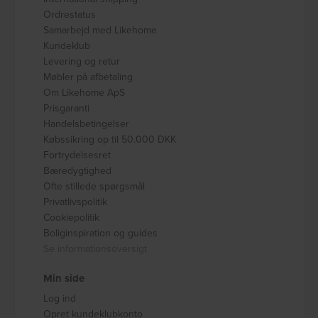
Ordrestatus
Samarbejd med Likehome
Kundeklub
Levering og retur
Møbler på afbetaling
Om Likehome ApS
Prisgaranti
Handelsbetingelser
Købssikring op til 50.000 DKK
Fortrydelsesret
Bæredygtighed
Ofte stillede spørgsmål
Privatlivspolitik
Cookiepolitik
Boliginspiration og guides
Se informationsoversigt
Min side
Log ind
Opret kundeklubkonto