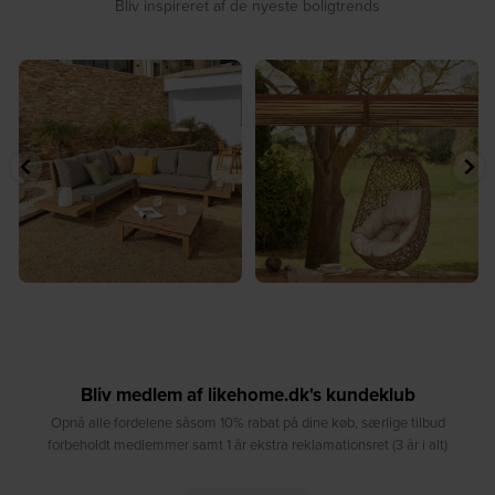
Bliv inspireret af de nyeste boligtrends
☀️ Find dit yndlingssted denne
🤍 Rå materialer møder tidløst design⁠
sommer⁠
...
...
9
0
8
0
Bliv medlem af likehome.dk's kundeklub
Opnå alle fordelene såsom 10% rabat på dine køb, særlige tilbud
forbeholdt medlemmer samt 1 år ekstra reklamationsret (3 år i alt)