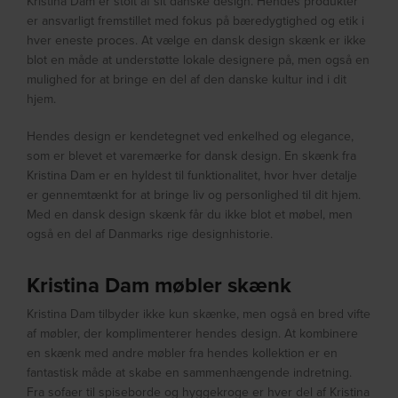
Kristina Dam er stolt af sit danske design. Hendes produkter
er ansvarligt fremstillet med fokus på bæredygtighed og etik i
hver eneste proces. At vælge en dansk design skænk er ikke
blot en måde at understøtte lokale designere på, men også en
mulighed for at bringe en del af den danske kultur ind i dit
hjem.
Hendes design er kendetegnet ved enkelhed og elegance,
som er blevet et varemærke for dansk design. En skænk fra
Kristina Dam er en hyldest til funktionalitet, hvor hver detalje
er gennemtænkt for at bringe liv og personlighed til dit hjem.
Med en dansk design skænk får du ikke blot et møbel, men
også en del af Danmarks rige designhistorie.
Kristina Dam møbler skænk
Kristina Dam tilbyder ikke kun skænke, men også en bred vifte
af møbler, der komplimenterer hendes design. At kombinere
en skænk med andre møbler fra hendes kollektion er en
fantastisk måde at skabe en sammenhængende indretning.
Fra sofaer til spiseborde og hyggekroge er hver del af Kristina