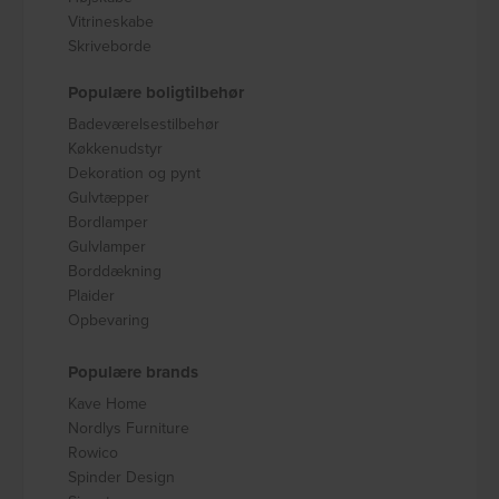
Vitrineskabe
Skriveborde
Populære boligtilbehør
Badeværelsestilbehør
Køkkenudstyr
Dekoration og pynt
Gulvtæpper
Bordlamper
Gulvlamper
Borddækning
Plaider
Opbevaring
Populære brands
Kave Home
Nordlys Furniture
Rowico
Spinder Design