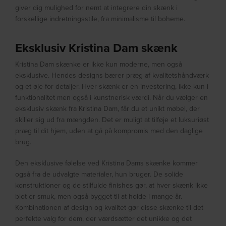
giver dig mulighed for nemt at integrere din skænk i
forskellige indretningsstile, fra minimalisme til boheme.
Eksklusiv Kristina Dam skænk
Kristina Dam skænke er ikke kun moderne, men også
eksklusive. Hendes designs bærer præg af kvalitetshåndværk
og et øje for detaljer. Hver skænk er en investering, ikke kun i
funktionalitet men også i kunstnerisk værdi. Når du vælger en
eksklusiv skænk fra Kristina Dam, får du et unikt møbel, der
skiller sig ud fra mængden. Det er muligt at tilføje et luksuriøst
præg til dit hjem, uden at gå på kompromis med den daglige
brug.
Den eksklusive følelse ved Kristina Dams skænke kommer
også fra de udvalgte materialer, hun bruger. De solide
konstruktioner og de stilfulde finishes gør, at hver skænk ikke
blot er smuk, men også bygget til at holde i mange år.
Kombinationen af design og kvalitet gør disse skænke til det
perfekte valg for dem, der værdsætter det unikke og det