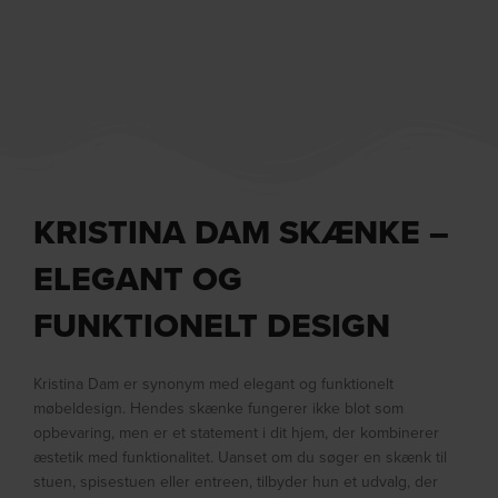
KRISTINA DAM SKÆNKE –
ELEGANT OG
FUNKTIONELT DESIGN
Kristina Dam er synonym med elegant og funktionelt
møbeldesign. Hendes skænke fungerer ikke blot som
opbevaring, men er et statement i dit hjem, der kombinerer
æstetik med funktionalitet. Uanset om du søger en skænk til
stuen, spisestuen eller entreen, tilbyder hun et udvalg, der