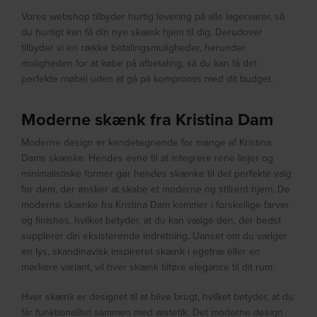
Vores webshop tilbyder hurtig levering på alle lagervarer, så
du hurtigt kan få din nye skænk hjem til dig. Derudover
tilbyder vi en række betalingsmuligheder, herunder
muligheden for at købe på afbetaling, så du kan få det
perfekte møbel uden at gå på kompromis med dit budget.
Moderne skænk fra Kristina Dam
Moderne design er kendetegnende for mange af Kristina
Dams skænke. Hendes evne til at integrere rene linjer og
minimalistiske former gør hendes skænke til det perfekte valg
for dem, der ønsker at skabe et moderne og stilrent hjem. De
moderne skænke fra Kristina Dam kommer i forskellige farver
og finishes, hvilket betyder, at du kan vælge den, der bedst
supplerer din eksisterende indretning. Uanset om du vælger
en lys, skandinavisk inspireret skænk i egetræ eller en
mørkere variant, vil hver skænk tilføre elegance til dit rum.
Hver skænk er designet til at blive brugt, hvilket betyder, at du
får funktionalitet sammen med æstetik. Det moderne design