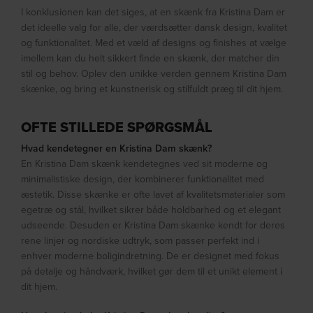
I konklusionen kan det siges, at en skænk fra Kristina Dam er
det ideelle valg for alle, der værdsætter dansk design, kvalitet
og funktionalitet. Med et væld af designs og finishes at vælge
imellem kan du helt sikkert finde en skænk, der matcher din
stil og behov. Oplev den unikke verden gennem Kristina Dam
skænke, og bring et kunstnerisk og stilfuldt præg til dit hjem.
OFTE STILLEDE SPØRGSMÅL
Hvad kendetegner en Kristina Dam skænk?
En Kristina Dam skænk kendetegnes ved sit moderne og
minimalistiske design, der kombinerer funktionalitet med
æstetik. Disse skænke er ofte lavet af kvalitetsmaterialer som
egetræ og stål, hvilket sikrer både holdbarhed og et elegant
udseende. Desuden er Kristina Dam skænke kendt for deres
rene linjer og nordiske udtryk, som passer perfekt ind i
enhver moderne boligindretning. De er designet med fokus
på detalje og håndværk, hvilket gør dem til et unikt element i
dit hjem.