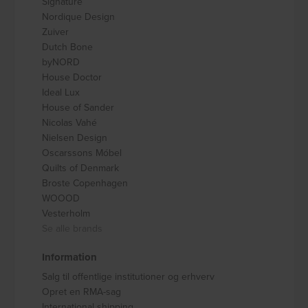
Signature
Nordique Design
Zuiver
Dutch Bone
byNORD
House Doctor
Ideal Lux
House of Sander
Nicolas Vahé
Nielsen Design
Oscarssons Móbel
Quilts of Denmark
Broste Copenhagen
WOOOD
Vesterholm
Se alle brands
Information
Salg til offentlige institutioner og erhverv
Opret en RMA-sag
International shipping