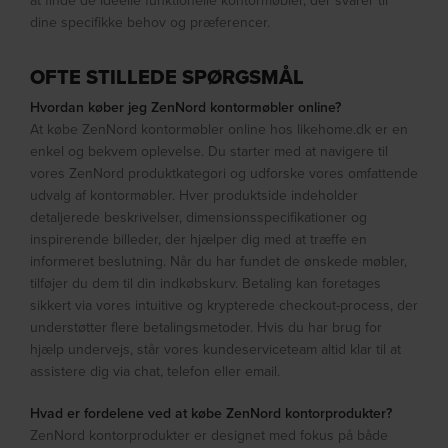
at finde de ideelle funktionelle kontormøbler, der svarer til
dine specifikke behov og præferencer.
OFTE STILLEDE SPØRGSMÅL
Hvordan køber jeg ZenNord kontormøbler online?
At købe ZenNord kontormøbler online hos likehome.dk er en
enkel og bekvem oplevelse. Du starter med at navigere til
vores ZenNord produktkategori og udforske vores omfattende
udvalg af kontormøbler. Hver produktside indeholder
detaljerede beskrivelser, dimensionsspecifikationer og
inspirerende billeder, der hjælper dig med at træffe en
informeret beslutning. Når du har fundet de ønskede møbler,
tilføjer du dem til din indkøbskurv. Betaling kan foretages
sikkert via vores intuitive og krypterede checkout-process, der
understøtter flere betalingsmetoder. Hvis du har brug for
hjælp undervejs, står vores kundeserviceteam altid klar til at
assistere dig via chat, telefon eller email.
Hvad er fordelene ved at købe ZenNord kontorprodukter?
ZenNord kontorprodukter er designet med fokus på både