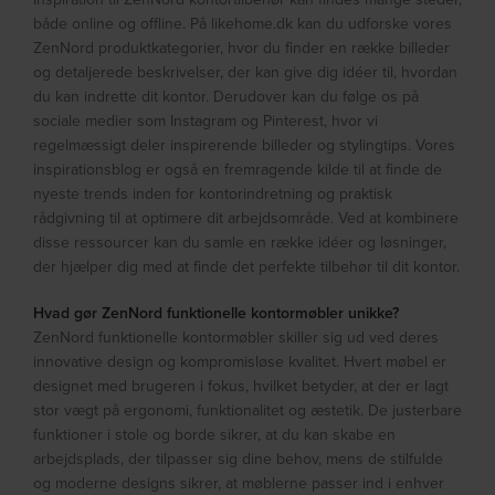
både online og offline. På likehome.dk kan du udforske vores
ZenNord produktkategorier, hvor du finder en række billeder
og detaljerede beskrivelser, der kan give dig idéer til, hvordan
du kan indrette dit kontor. Derudover kan du følge os på
sociale medier som Instagram og Pinterest, hvor vi
regelmæssigt deler inspirerende billeder og stylingtips. Vores
inspirationsblog er også en fremragende kilde til at finde de
nyeste trends inden for kontorindretning og praktisk
rådgivning til at optimere dit arbejdsområde. Ved at kombinere
disse ressourcer kan du samle en række idéer og løsninger,
der hjælper dig med at finde det perfekte tilbehør til dit kontor.
Hvad gør ZenNord funktionelle kontormøbler unikke?
ZenNord funktionelle kontormøbler skiller sig ud ved deres
innovative design og kompromisløse kvalitet. Hvert møbel er
designet med brugeren i fokus, hvilket betyder, at der er lagt
stor vægt på ergonomi, funktionalitet og æstetik. De justerbare
funktioner i stole og borde sikrer, at du kan skabe en
arbejdsplads, der tilpasser sig dine behov, mens de stilfulde
og moderne designs sikrer, at møblerne passer ind i enhver