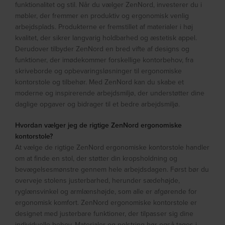
funktionalitet og stil. Når du vælger ZenNord, investerer du i
møbler, der fremmer en produktiv og ergonomisk venlig
arbejdsplads. Produkterne er fremstillet af materialer i høj
kvalitet, der sikrer langvarig holdbarhed og æstetisk appel.
Derudover tilbyder ZenNord en bred vifte af designs og
funktioner, der imødekommer forskellige kontorbehov, fra
skriveborde og opbevaringsløsninger til ergonomiske
kontorstole og tilbehør. Med ZenNord kan du skabe et
moderne og inspirerende arbejdsmiljø, der understøtter dine
daglige opgaver og bidrager til et bedre arbejdsmiljø.
Hvordan vælger jeg de rigtige ZenNord ergonomiske
kontorstole?
At vælge de rigtige ZenNord ergonomiske kontorstole handler
om at finde en stol, der støtter din kropsholdning og
bevægelsesmønstre gennem hele arbejdsdagen. Først bør du
overveje stolens justerbarhed, herunder sædehøjde,
ryglænsvinkel og armlænshøjde, som alle er afgørende for
ergonomisk komfort. ZenNord ergonomiske kontorstole er
designet med justerbare funktioner, der tilpasser sig dine
individuelle behov. Materialer og polstring bør også tages i