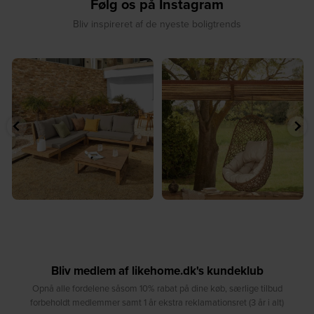
Følg os på Instagram
Bliv inspireret af de nyeste boligtrends
⁠
☀️ Sommerens naturlige
☀️ Find dit yndlingssted denne
samlingspunkt⁠
sommer⁠
...
...
8
0
8
0
Bliv medlem af likehome.dk's kundeklub
Opnå alle fordelene såsom 10% rabat på dine køb, særlige tilbud
forbeholdt medlemmer samt 1 år ekstra reklamationsret (3 år i alt)