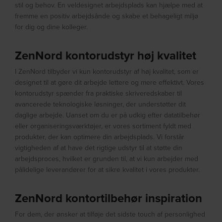
stil og behov. En veldesignet arbejdsplads kan hjælpe med at
fremme en positiv arbejdsånde og skabe et behageligt miljø
for dig og dine kolleger.
ZenNord kontorudstyr høj kvalitet
I ZenNord tilbyder vi kun kontorudstyr af høj kvalitet, som er
designet til at gøre dit arbejde lettere og mere effektivt. Vores
kontorudstyr spænder fra praktiske skriveredskaber til
avancerede teknologiske løsninger, der understøtter dit
daglige arbejde. Uanset om du er på udkig efter datatilbehør
eller organiseringsværktøjer, er vores sortiment fyldt med
produkter, der kan optimere din arbejdsplads. Vi forstår
vigtigheden af at have det rigtige udstyr til at støtte din
arbejdsproces, hvilket er grunden til, at vi kun arbejder med
pålidelige leverandører for at sikre kvalitet i vores produkter.
ZenNord kontortilbehør inspiration
For dem, der ønsker at tilføje det sidste touch af personlighed