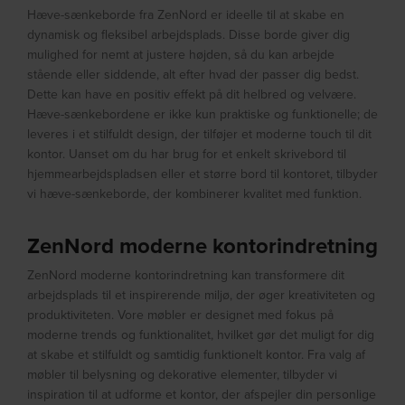
Hæve-sænkeborde fra ZenNord er ideelle til at skabe en
dynamisk og fleksibel arbejdsplads. Disse borde giver dig
mulighed for nemt at justere højden, så du kan arbejde
stående eller siddende, alt efter hvad der passer dig bedst.
Dette kan have en positiv effekt på dit helbred og velvære.
Hæve-sænkebordene er ikke kun praktiske og funktionelle; de
leveres i et stilfuldt design, der tilføjer et moderne touch til dit
kontor. Uanset om du har brug for et enkelt skrivebord til
hjemmearbejdspladsen eller et større bord til kontoret, tilbyder
vi hæve-sænkeborde, der kombinerer kvalitet med funktion.
ZenNord moderne kontorindretning
ZenNord moderne kontorindretning kan transformere dit
arbejdsplads til et inspirerende miljø, der øger kreativiteten og
produktiviteten. Vore møbler er designet med fokus på
moderne trends og funktionalitet, hvilket gør det muligt for dig
at skabe et stilfuldt og samtidig funktionelt kontor. Fra valg af
møbler til belysning og dekorative elementer, tilbyder vi
inspiration til at udforme et kontor, der afspejler din personlige