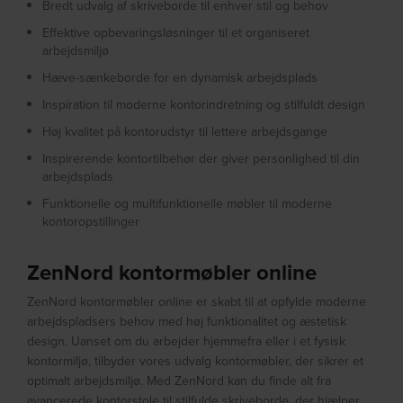
Bredt udvalg af skriveborde til enhver stil og behov
Effektive opbevaringsløsninger til et organiseret
arbejdsmiljø
Hæve-sænkeborde for en dynamisk arbejdsplads
Inspiration til moderne kontorindretning og stilfuldt design
Høj kvalitet på kontorudstyr til lettere arbejdsgange
Inspirerende kontortilbehør der giver personlighed til din
arbejdsplads
Funktionelle og multifunktionelle møbler til moderne
kontoropstillinger
ZenNord kontormøbler online
ZenNord kontormøbler online er skabt til at opfylde moderne
arbejdspladsers behov med høj funktionalitet og æstetisk
design. Uanset om du arbejder hjemmefra eller i et fysisk
kontormiljø, tilbyder vores udvalg kontormøbler, der sikrer et
optimalt arbejdsmiljø. Med ZenNord kan du finde alt fra
avancerede kontorstole til stilfulde skriveborde, der hjælper