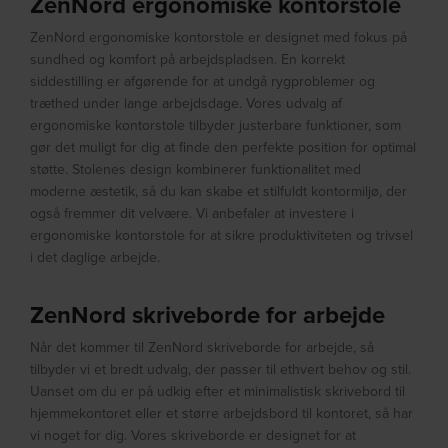
ZenNord ergonomiske kontorstole
ZenNord ergonomiske kontorstole er designet med fokus på
sundhed og komfort på arbejdspladsen. En korrekt
siddestilling er afgørende for at undgå rygproblemer og
træthed under lange arbejdsdage. Vores udvalg af
ergonomiske kontorstole tilbyder justerbare funktioner, som
gør det muligt for dig at finde den perfekte position for optimal
støtte. Stolenes design kombinerer funktionalitet med
moderne æstetik, så du kan skabe et stilfuldt kontormiljø, der
også fremmer dit velvære. Vi anbefaler at investere i
ergonomiske kontorstole for at sikre produktiviteten og trivsel
i det daglige arbejde.
ZenNord skriveborde for arbejde
Når det kommer til ZenNord skriveborde for arbejde, så
tilbyder vi et bredt udvalg, der passer til ethvert behov og stil.
Uanset om du er på udkig efter et minimalistisk skrivebord til
hjemmekontoret eller et større arbejdsbord til kontoret, så har
vi noget for dig. Vores skriveborde er designet for at