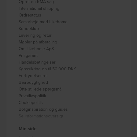
Opret en RMA-sag
International shipping
Ordrestatus
Samarbejd med Likehome
Kundeklub
Levering og retur
Møbler på afbetaling
Om Likehome ApS
Prisgaranti
Handelsbetingelser
Købssikring op til 50.000 DKK
Fortrydelsesret
Bæredygtighed
Ofte stillede spørgsmål
Privatlivspolitik
Cookiepolitik
Boliginspiration og guides
Se informationsoversigt
Min side