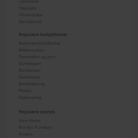
Lænestole
Højskabe
Vitrineskabe
Skriveborde
Populære boligtilbehør
Badeværelsestilbehør
Køkkenudstyr
Dekoration og pynt
Gulvtæpper
Bordlamper
Gulvlamper
Borddækning
Plaider
Opbevaring
Populære brands
Kave Home
Nordlys Furniture
Rowico