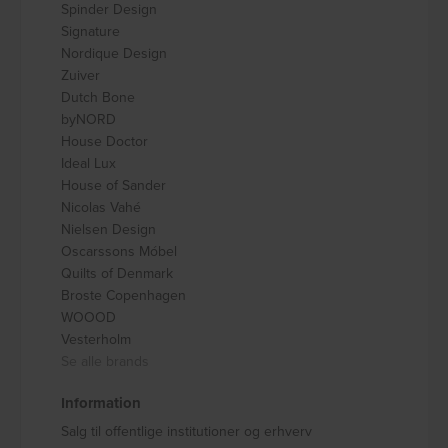
Spinder Design
Signature
Nordique Design
Zuiver
Dutch Bone
byNORD
House Doctor
Ideal Lux
House of Sander
Nicolas Vahé
Nielsen Design
Oscarssons Móbel
Quilts of Denmark
Broste Copenhagen
WOOOD
Vesterholm
Se alle brands
Information
Salg til offentlige institutioner og erhverv