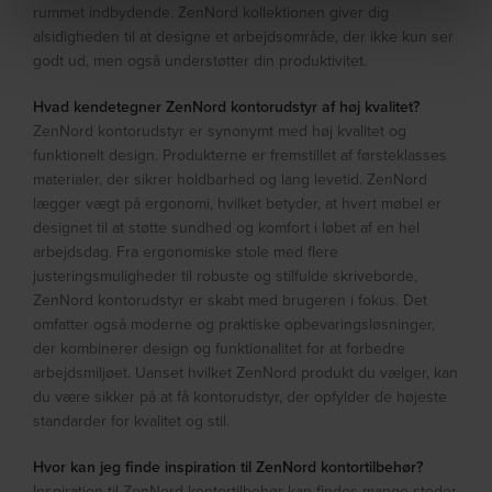
rummet indbydende. ZenNord kollektionen giver dig
alsidigheden til at designe et arbejdsområde, der ikke kun ser
godt ud, men også understøtter din produktivitet.
Hvad kendetegner ZenNord kontorudstyr af høj kvalitet?
ZenNord kontorudstyr er synonymt med høj kvalitet og
funktionelt design. Produkterne er fremstillet af førsteklasses
materialer, der sikrer holdbarhed og lang levetid. ZenNord
lægger vægt på ergonomi, hvilket betyder, at hvert møbel er
designet til at støtte sundhed og komfort i løbet af en hel
arbejdsdag. Fra ergonomiske stole med flere
justeringsmuligheder til robuste og stilfulde skriveborde,
ZenNord kontorudstyr er skabt med brugeren i fokus. Det
omfatter også moderne og praktiske opbevaringsløsninger,
der kombinerer design og funktionalitet for at forbedre
arbejdsmiljøet. Uanset hvilket ZenNord produkt du vælger, kan
du være sikker på at få kontorudstyr, der opfylder de højeste
standarder for kvalitet og stil.
Hvor kan jeg finde inspiration til ZenNord kontortilbehør?
Inspiration til ZenNord kontortilbehør kan findes mange steder,