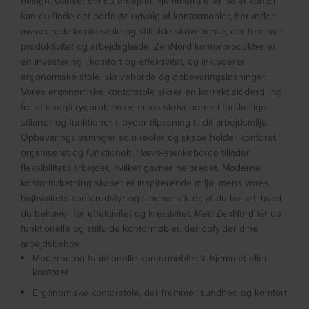
design. Uanset om du arbejder hjemmefra eller på et kontor,
kan du finde det perfekte udvalg af kontormøbler, herunder
avancerede kontorstole og stilfulde skriveborde, der fremmer
produktivitet og arbejdsglæde. ZenNord kontorprodukter er
en investering i komfort og effektivitet, og inkluderer
ergonomiske stole, skriveborde og opbevaringsløsninger.
Vores ergonomiske kontorstole sikrer en korrekt siddestilling
for at undgå rygproblemer, mens skriveborde i forskellige
stilarter og funktioner tilbyder tilpasning til dit arbejdsmiljø.
Opbevaringsløsninger som reoler og skabe holder kontoret
organiseret og funktionelt. Hæve-sænkeborde tillader
fleksibilitet i arbejdet, hvilket gavner helbredet. Moderne
kontorindretning skaber et inspirerende miljø, mens vores
højkvalitets kontorudstyr og tilbehør sikrer, at du har alt, hvad
du behøver for effektivitet og kreativitet. Med ZenNord får du
funktionelle og stilfulde kontormøbler, der opfylder dine
arbejdsbehov.
Moderne og funktionelle kontormøbler til hjemmet eller
kontoret
Ergonomiske kontorstole, der fremmer sundhed og komfort