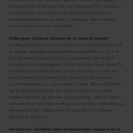
betragtning for at sikre komfort og åndbarhed. For yderligere
vejledning kan du konsultere produktbeskrivelserne og
kundeanmeldelserne på vores hjemmeside eller kontakte
vores kundeservice for ekspertråd.
Hvilke typer ZenNord skriveborde er bedst til arbejde?
ZenNord tilbyder et varieret udvalg af skriveborde designet til
at opfylde forskellige arbejdsbehov og præferencer. Hvis dit
arbejde kræver meget plads og organisering, kan et stort
skrivebord med indbyggede skuffer og hylder være ideelt. Til
kreative arbejdsstationer kan et hjørneskrivebord være den
bedste løsning for optimal pladsudnyttelse. For dem, der
ønsker fleksibilitet og ergonomiske fordele, tilbyder ZenNord
også hæve-sænkeborde, der giver mulighed for at skifte
mellem siddende og stående arbejdsstillinger. Alle ZenNord
skriveborde er fremstillet med fokus på kvalitet, holdbarhed og
moderne design, hvilket sikrer en æstetisk og funktionel
tilføjelse til dit kontor.
Hvordan kan ZenNord opbevaringsløsninger hjælpe med at