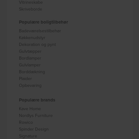
Vitrineskabe
Skriveborde
Populære boligtilbehør
Badeværelsestilbehør
Køkkenudstyr
Dekoration og pynt
Gulvtæpper
Bordlamper
Gulvlamper
Borddækning
Plaider
Opbevaring
Populære brands
Kave Home
Nordlys Furniture
Rowico
Spinder Design
Signature