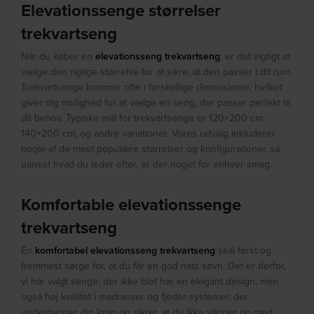
Elevationssenge størrelser
trekvartseng
Når du køber en
elevationsseng trekvartseng
, er det vigtigt at
vælge den rigtige størrelse for at sikre, at den passer i dit rum.
Trekvartsenge kommer ofte i forskellige dimensioner, hvilket
giver dig mulighed for at vælge en seng, der passer perfekt til
dit behov. Typiske mål for trekvartsenge er 120×200 cm,
140×200 cm, og andre variationer. Vores udvalg inkluderer
nogle af de mest populære størrelser og konfigurationer, så
uanset hvad du leder efter, er der noget for enhver smag.
Komfortable elevationssenge
trekvartseng
En
komfortabel elevationsseng trekvartseng
skal først og
fremmest sørge for, at du får en god nats søvn. Det er derfor,
vi har valgt senge, der ikke blot har en elegant design, men
også høj kvalitet i madrasser og fjeder-systemer, der
underbygger din krop og sikrer, at du ikke vågner op med