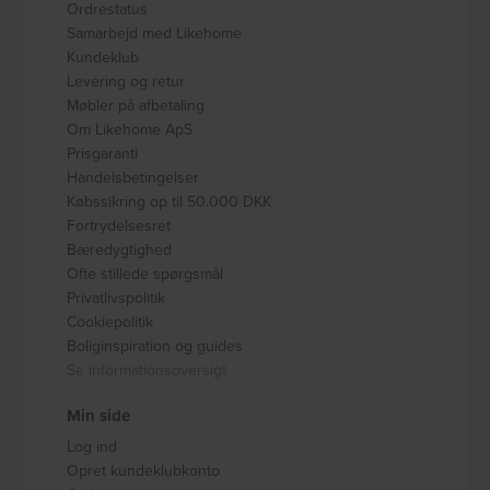
Ordrestatus
Samarbejd med Likehome
Kundeklub
Levering og retur
Møbler på afbetaling
Om Likehome ApS
Prisgaranti
Handelsbetingelser
Købssikring op til 50.000 DKK
Fortrydelsesret
Bæredygtighed
Ofte stillede spørgsmål
Privatlivspolitik
Cookiepolitik
Boliginspiration og guides
Se informationsoversigt
Min side
Log ind
Opret kundeklubkonto