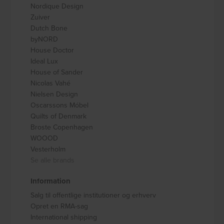
Nordique Design
Zuiver
Dutch Bone
byNORD
House Doctor
Ideal Lux
House of Sander
Nicolas Vahé
Nielsen Design
Oscarssons Móbel
Quilts of Denmark
Broste Copenhagen
WOOOD
Vesterholm
Se alle brands
Information
Salg til offentlige institutioner og erhverv
Opret en RMA-sag
International shipping