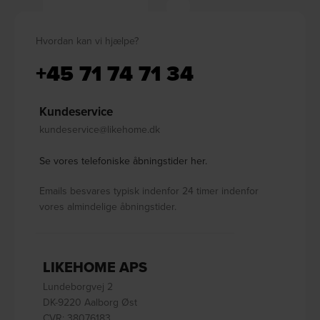
Hvordan kan vi hjælpe?
+45 71 74 71 34
Kundeservice
kundeservice@likehome.dk
Se vores telefoniske åbningstider her.
Emails besvares typisk indenfor 24 timer indenfor
vores almindelige åbningstider.
LIKEHOME APS
Lundeborgvej 2
DK-9220 Aalborg Øst
CVR: 38076183