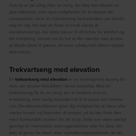
Hvis du er på udkig efter en seng, der ikke blot tilbyder en
god nattesøvn, men også muligheden for at tilpasse din
soveposition, så er en trekvartseng med elevation det ideelle
valg for dig. Her kan du finde et bredt udvalg af
elevationssenge, der både passer til dit behov for komfort og
din indretning. Uanset om du har et lille værelse eller ønsker
at tilbyde plads til gæster, vil vores udvalg helt sikkert opfylde
dine behov.
Trekvartseng med elevation
En
trekvartseng med elevation
er en fremragende løsning for
dem, der ønsker fleksibilitet i deres sovemiljø. Med en
trekvartseng får du en seng, der er bredere end en
enkeltseng, men stadig kompakt nok til at passe ind i mindre
rum. Elevationsfunktionen giver dig mulighed for at hæve eller
sænke hoved- og fodenden af sengen, så du kan finde den
mest komfortable position for din krop. Dette kan være særligt
gavnligt for mennesker med rygproblemer eller for dem, der
lider af gener fra mave- eller vejrtrækningsproblemer, da det