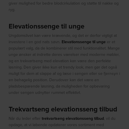
giver mulighed for bedre blodcirkulation og støtte til nakke og
ryg.
Elevationssenge til unge
Ungdomslivet kan være krævende, og det er derfor vigtigt at
investere i en god nats søvn.
Elevationssenge til unge
er et
populært valg, da de kombinerer stil med funktionalitet. Mange
unge ønsker at indrette deres værelser med moderne møbler,
og en trekvartseng med elevation kan være den perfekte
løsning. Den giver ikke kun et trendy look, men gør det også
muligt for dem at slappe af og læse i sengen eller se fjernsyn i
en behagelig position. Derudover kan det være en
pladsbesparende løsning, da muligheden for opbevaring
under sengen udnytter rummet effektivt.
Trekvartseng elevationsseng tilbud
Når du leder efter
trekvartseng elevationsseng tilbud
, vil du
opdage, at vi løbende opdaterer vores sortiment med