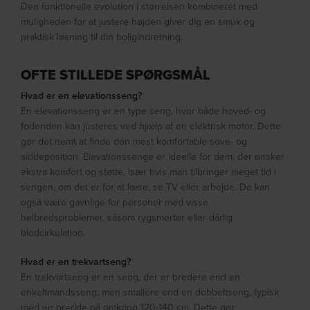
Den funktionelle evolution i størrelsen kombineret med
muligheden for at justere højden giver dig en smuk og
praktisk løsning til din boligindretning.
OFTE STILLEDE SPØRGSMÅL
Hvad er en elevationsseng?
En elevationsseng er en type seng, hvor både hoved- og
fodenden kan justeres ved hjælp af en elektrisk motor. Dette
gør det nemt at finde den mest komfortable sove- og
siddeposition. Elevationssenge er ideelle for dem, der ønsker
ekstra komfort og støtte, især hvis man tilbringer meget tid i
sengen, om det er for at læse, se TV eller arbejde. De kan
også være gavnlige for personer med visse
helbredsproblemer, såsom rygsmerter eller dårlig
blodcirkulation.
Hvad er en trekvartseng?
En trekvartseng er en seng, der er bredere end en
enkeltmandsseng, men smallere end en dobbeltseng, typisk
med en bredde på omkring 120-140 cm. Dette gør