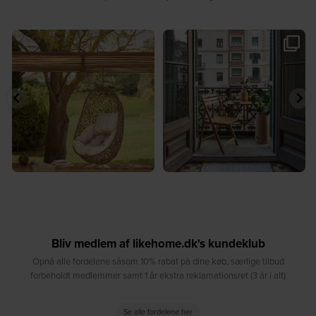
☀️ Find dit yndlingssted denne
🤍 Rå materialer møder tidløst design⁠
sommer⁠
...
...
7
0
6
0
Bliv medlem af likehome.dk's kundeklub
Opnå alle fordelene såsom 10% rabat på dine køb, særlige tilbud
forbeholdt medlemmer samt 1 år ekstra reklamationsret (3 år i alt)
Se alle fordelene her