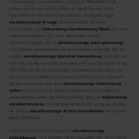
trekvartsenge med elevation, som giver fleksibilitet til at
justere din soveposition, hvilket er ideelt for dem med
rygproblemer eller åndedrætsbesvær. Vi tilbyder også
elevationssenge til unge
, der kombinerer stil med
funktionalitet, og
trekvartseng elevationsseng tilbud
, der giver
værdi for pengene. For dem, der ønsker ekstra
opbevaringsplads, har vi
elevationssenge med opbevaring
,
som hjælper med at holde dit soveværelse ryddeligt. Når du
vælger
elevationssenge størrelser trekvartseng
, så finder du
et bredt udvalg, herunder populære mål som 120×200 cm og
140×200 cm. Vores komfortable elevationssenge sikrer en
god nats søvn takket være kvalitetsmadrasser, der tilpasser
sig din kropsform. Køb dine
elevationssenge trekvartseng
online
hos os for en problemfri oplevelse med detaljerede
produktbeskrivelser og hurtig levering. Vælg en
trekvartseng
elevationsmadras
, der komplementerer din seng, og opdag
de bedste
elevationssenge til små soveværelser
for optimal
pladsudnyttelse.
Velkommen til vores kategori for
elevationssenge
trekvartsenge
, hvor komfort og funktionalitet går hånd i hånd.