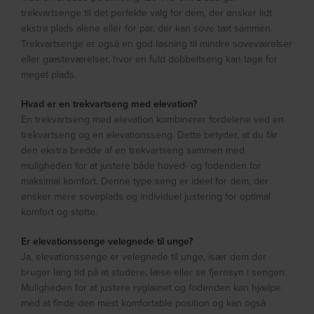
trekvartsenge til det perfekte valg for dem, der ønsker lidt
ekstra plads alene eller for par, der kan sove tæt sammen.
Trekvartsenge er også en god løsning til mindre soveværelser
eller gæsteværelser, hvor en fuld dobbeltseng kan tage for
meget plads.
Hvad er en trekvartseng med elevation?
En trekvartseng med elevation kombinerer fordelene ved en
trekvartseng og en elevationsseng. Dette betyder, at du får
den ekstra bredde af en trekvartseng sammen med
muligheden for at justere både hoved- og fodenden for
maksimal komfort. Denne type seng er ideel for dem, der
ønsker mere soveplads og individuel justering for optimal
komfort og støtte.
Er elevationssenge velegnede til unge?
Ja, elevationssenge er velegnede til unge, især dem der
bruger lang tid på at studere, læse eller se fjernsyn i sengen.
Muligheden for at justere ryglænet og fodenden kan hjælpe
med at finde den mest komfortable position og kan også