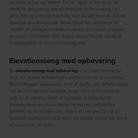
attraktive priser og rabatter. Det er vigtigt at føle, at du får
værdi for dine penge, når du foretager en investering i en
seng. Besøg vores hjemmeside, hvor du kan finde de nyeste
tilbud på elevationssenge. Vores tilbud kan omfatte alt fra
rabatter på udvalgte modeller til særlige prisfald på populære
produkter. Vi stræber efter at give dig det bedste udvalg af
kvalitetsmøbler til en overkommelig pris.
Elevationsseng med opbevaring
En
elevationsseng med opbevaring
er en ideel løsning for
dem, der ønsker at maksimere pladsen i deres soveværelse.
Med indbygget opbevaring i form af skuffer eller løfteløsninger
kan du nemt gemme sengetøj, bøger eller andre ejendele
væk, så dit værelse forbliver ryddeligt og indbydende.
Samtidig giver elevationselementet dig den nødvendige
komfort, når du vil læse eller slappe af i sengen. Det er en
fantastisk kombination af praktisk og stilfuldt, hvilket gør det til
et must-have i dit hjem.