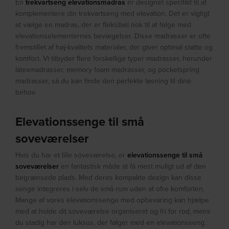
En
trekvartseng elevationsmadras
er designet specifikt til at
komplementere din trekvartseng med elevation. Det er vigtigt
at vælge en madras, der er fleksibel nok til at følge med
elevationselementernes bevægelser. Disse madrasser er ofte
fremstillet af høj-kvalitets materialer, der giver optimal støtte og
komfort. Vi tilbyder flere forskellige typer madrasser, herunder
latexmadrasser, memory foam madrasser, og pocketspring
madrasser, så du kan finde den perfekte løsning til dine
behov.
Elevationssenge til små
soveværelser
Hvis du har et lille soveværelse, er
elevationssenge til små
soveværelser
en fantastisk måde at få mest muligt ud af den
begrænsede plads. Med deres kompakte design kan disse
senge integreres i selv de små rum uden at ofre komforten.
Mange af vores elevationssenge med opbevaring kan hjælpe
med at holde dit soveværelse organiseret og fri for rod, mens
du stadig har den luksus, der følger med en elevationsseng.