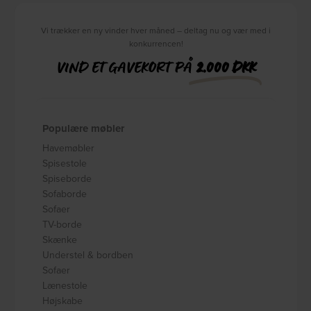
Vi trækker en ny vinder hver måned – deltag nu og vær med i
konkurrencen!
VIND ET GAVEKORT PÅ
2.000 DKK
Populære møbler
Havemøbler
Spisestole
Spiseborde
Sofaborde
Sofaer
TV-borde
Skænke
Understel & bordben
Sofaer
Lænestole
Højskabe