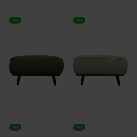
Statement, Puf, Frost,
Statement, Puf, Beige,
NYT
NYT
Struktureret velour (H: 40 x B:
Melange-stof (H: 40 x B: 80 cm.)
Forventet levering: 16-10-2026
Forventet levering: 16-10-2026
80 cm.) by WOOOD
by WOOOD
DKK
2.599,00
DKK
2.669,00
Statement, Puf, Grøn,
Statement, Puf, Beige,
NYT
NYT
Struktureret velour (H: 40 x B:
Struktureret velour (H: 40 x B:
Forventet levering: 16-10-2026
Forventet levering: 16-10-2026