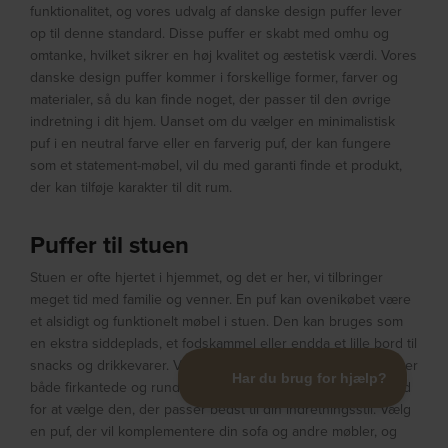
funktionalitet, og vores udvalg af danske design puffer lever
op til denne standard. Disse puffer er skabt med omhu og
omtanke, hvilket sikrer en høj kvalitet og æstetisk værdi. Vores
danske design puffer kommer i forskellige former, farver og
materialer, så du kan finde noget, der passer til den øvrige
indretning i dit hjem. Uanset om du vælger en minimalistisk
puf i en neutral farve eller en farverig puf, der kan fungere
som et statement-møbel, vil du med garanti finde et produkt,
der kan tilføje karakter til dit rum.
Puffer til stuen
Stuen er ofte hjertet i hjemmet, og det er her, vi tilbringer
meget tid med familie og venner. En puf kan ovenikøbet være
et alsidigt og funktionelt møbel i stuen. Den kan bruges som
en ekstra siddeplads, et fodskammel eller endda et lille bord til
snacks og drikkevarer. Vores udvalg af puffer til stuen omfatter
både firkantede og runde modeller, hvilket giver dig mulighed
for at vælge den, der passer bedst til din indretningsstil. Vælg
en puf, der vil komplementere din sofa og andre møbler, og