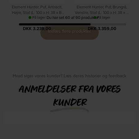
Element Hunter, Puf, Antracit,
Element Hunter, Puf, Brungrå,
Højre, Stof (L: 100 x H: 38 x B:
Venstre, Stof (L: 100 x H: 38 x B:
På lager
Du har set
60
af
90
produkter
På lager
60 cm.) by Zuiver
60 cm.) by Zuiver
DKK
3.239,00
DKK
3.359,00
Indlæs flere produkter
Hvad siger vores kunder? Læs deres historier og feedback
ANMELDELSER FRA VORES
KUNDER