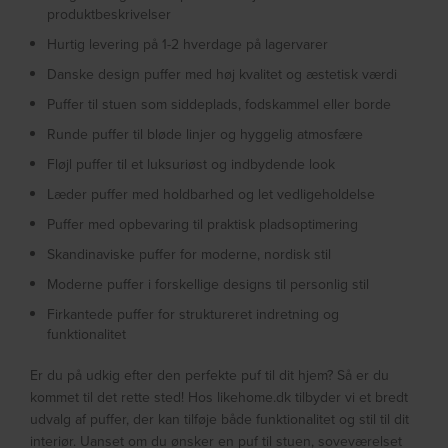
produktbeskrivelser
Hurtig levering på 1-2 hverdage på lagervarer
Danske design puffer med høj kvalitet og æstetisk værdi
Puffer til stuen som siddeplads, fodskammel eller borde
Runde puffer til bløde linjer og hyggelig atmosfære
Fløjl puffer til et luksuriøst og indbydende look
Læder puffer med holdbarhed og let vedligeholdelse
Puffer med opbevaring til praktisk pladsoptimering
Skandinaviske puffer for moderne, nordisk stil
Moderne puffer i forskellige designs til personlig stil
Firkantede puffer for struktureret indretning og
funktionalitet
Er du på udkig efter den perfekte puf til dit hjem? Så er du
kommet til det rette sted! Hos likehome.dk tilbyder vi et bredt
udvalg af puffer, der kan tilføje både funktionalitet og stil til dit
interiør. Uanset om du ønsker en puf til stuen, soveværelset