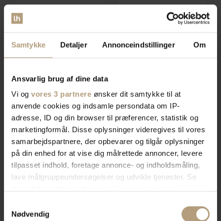
Statement, Puf, Lyserød, Velour-
Statement, Puf, Nougat, Bouclé-
NYT
NYT
chenillestof (H: 40 x B: 80 cm.)
stof (H: 40 x B: 80 cm.) by
Forventet levering: 16-10-2026
Forventet levering: 16-10-2026
by WOOOD
WOOOD
Samtykke
Detaljer
Annonceindstillinger
Om
DKK
2.669,00
DKK
2.699,00
Ansvarlig brug af dine data
Vi og
vores 3 partnere
ønsker dit samtykke til at
anvende cookies og indsamle persondata om IP-
adresse, ID og din browser til præferencer, statistik og
marketingformål. Disse oplysninger videregives til vores
samarbejdspartnere, der opbevarer og tilgår oplysninger
på din enhed for at vise dig målrettede annoncer, levere
tilpasset indhold, foretage annonce- og indholdsmåling,
lave målgruppeundersøgelser og udvikle tjenester. Se
mere information under
indstillinger
og i vores
Statement, Puf, Kastanjebrun,
Statement, Puf, Honninggul,
NYT
NYT
persondatapolitik. Du kan altid trække dit samtykke
Samtykkevalg
Bouclé-stof (H: 40 x B: 80 cm.)
Velour-stof (H: 40 x B: 80 cm.)
tilbage eller ændre indstillinger fra vores
Nødvendig
Forventet levering: 16-10-2026
Forventet levering: 16-10-2026
by WOOOD
by WOOOD