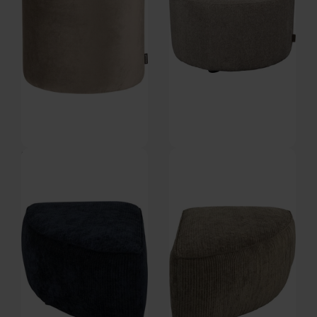
Sara, Puf, beige, H46x46x46 cm
Rocca, Puf, Stengrå, Stof (D: 70
by WOOOD
x H: 40 cm.) by Dutchbone
På lager
På lager
DKK
815,00
DKK
2.729,00
DKK
929,00