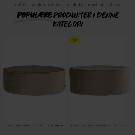
Udforsk kundernes topvalg og find din næste must-have
POPULÆRE
PRODUKTER I DENNE
KATEGORI
-12%
Sara, Puf, beige, H36x60x60 cm by
Sara, Puf, beige, H46x46x46 cm by
WOOOD
WOOOD