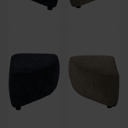
Element Hunter, Puf, Antracit,
Element Hunter, Puf, Brungrå,
Venstre, Stof (L: 100 x H: 38 x B:
Højre, Stof (L: 100 x H: 38 x B:
På lager
På lager
60 cm.) by Zuiver
60 cm.) by Zuiver
DKK
3.239,00
DKK
3.359,00