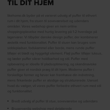
TIL DIT HJEM
likehome.dk byder på et varieret udvalg af puffer til ethvert
rum i dit hjem, fra stuen til soveværelset og udendørs
områder. Vores webshop giver en nem online
shoppingoplevelse med hurtig levering på 1-2 hverdage på
lagervarer. Vi tilbyder danske design puffer, der kombinerer
æstetik med funktionalitet. Puffer til stuen kan bruges som
siddepladser, fodskammel eller borde, mens runde puffer
tilføjer et blødt og hyggeligt element. Fløjl puffer tilføjer luksus,
og læder puffer sikrer holdbarhed og stil. Puffer med
opbevaring er ideelle til pladsoptimering, og skandinaviske
puffer giver et nordisk præg til dit hjem. Moderne puffer i
forskellige former og farver kan fremhæve din indretning,
mens firkantede puffer er alsidige og strukturerede. Uanset
hvad du vælger, vil vores puffer forbedre ethvert rum med stil
og funktionalitet.
Bredt udvalg af puffer til stue, soveværelse og udendørs
Brugervenlig webshop med detaljerede