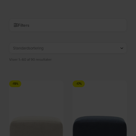
På lager
På lager
DKK
1.039,00
DKK
815,00
DKK
929,00
Filters
Viser 1–60 af 90 resultater
-15%
-17%