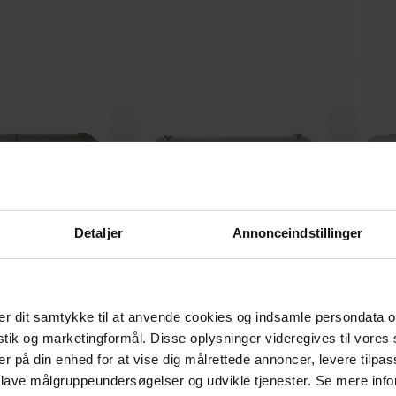
, Kulsort, Metal (L: 91
Be, Køleboks, Støvet grøn, Plast (L: 25
Be, Køl
B: 39 cm.) by Zuiver
x H: 32,5 x B: 32 cm.) by Zuiver
32
På lager
På lager
K
2.579,00
DKK
669,00
Detaljer
Annonceindstillinger
r dit samtykke til at anvende cookies og indsamle persondata o
istik og marketingformål. Disse oplysninger videregives til vore
er på din enhed for at vise dig målrettede annoncer, levere tilpas
 lave målgruppeundersøgelser og udvikle tjenester. Se mere inf
øvet grøn, Plast (L: 78
Be, Køleboks, Perlemor, Plast (L: 78 x
Be, Køl