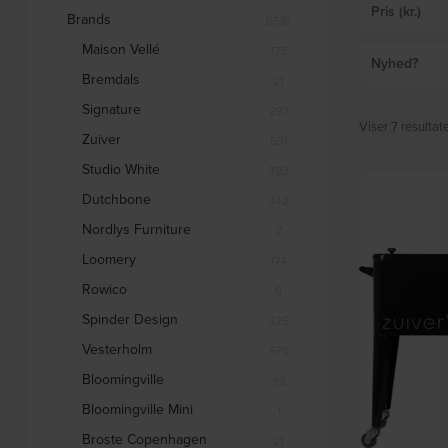
Pris (kr.)
Brands
8581
Maison Vellé
175
Nyhed?
Bremdals
21
Signature
297
Viser 7 resultat
Zuiver
591
Studio White
393
Dutchbone
342
Nordlys Furniture
7
Loomery
174
Rowico
9
Spinder Design
325
Vesterholm
578
Bloomingville
98
Bloomingville Mini
1
Broste Copenhagen
21