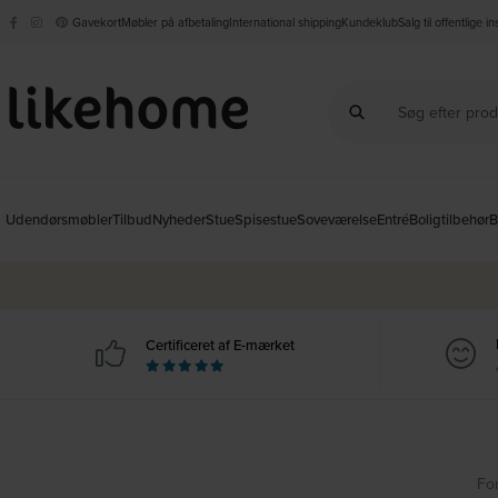
Gavekort
Møbler på afbetaling
International shipping
Kundeklub
Salg til offentlige i
Udendørsmøbler
Tilbud
Nyheder
Stue
Spisestue
Soveværelse
Entré
Boligtilbehør
B
Certificeret af E-mærket
Fo