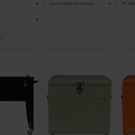
Leveringstid (hverdage)
På tilb
er