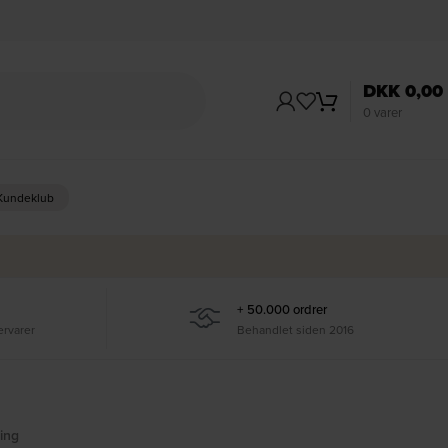
DKK
0,00
0
varer
 Kundeklub
+ 50.000 ordrer
ervarer
Behandlet siden 2016
ing