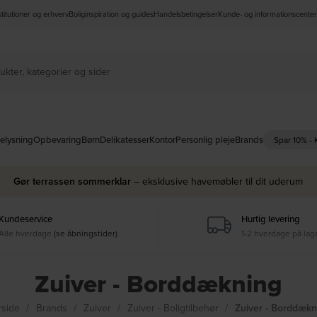
nstitutioner og erhverv
Boliginspiration og guides
Handelsbetingelser
Kunde- og informationscenter
elysning
Opbevaring
Børn
Delikatesser
Kontor
Personlig pleje
Brands
Spar 10% -
Gør terrassen sommerklar
– eksklusive havemøbler til dit uderum
Kundeservice
Hurtig levering
Alle hverdage
(se åbningstider)
1-2 hverdage på lag
Zuiver - Borddækning
rside
Brands
Zuiver
Zuiver - Boligtilbehør
Zuiver - Borddækn