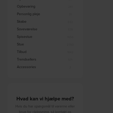
Opbevaring
241
Personlig pleje
31
Skabe
332
Soveværelse
578
Spisestue
1656
Stue
2793
Tilbud
1842
Trendsellers
571
Accessories
2
Hvad kan vi hjælpe med?
Hvis du har spørgsmål til varerne eller
brug for rådgivning, så kontakt os