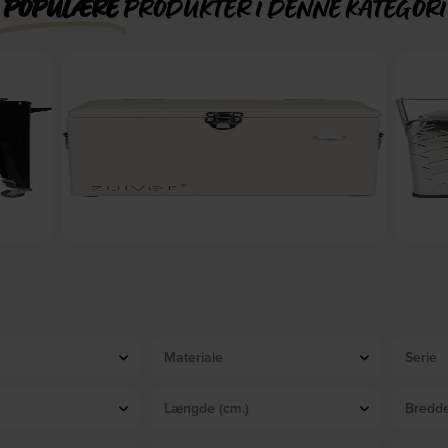
POPULÆRE
PRODUKTER I DENNE KATEGORI
 x B: 39
Be, Køleboks, Offwhite, Plast (L: 25 x H: 32,5 x B: 32 cm.)
Be, Køle
by Zuiver
På lager
DKK
669,00
Materiale
Serie
Længde (cm.)
Bredde