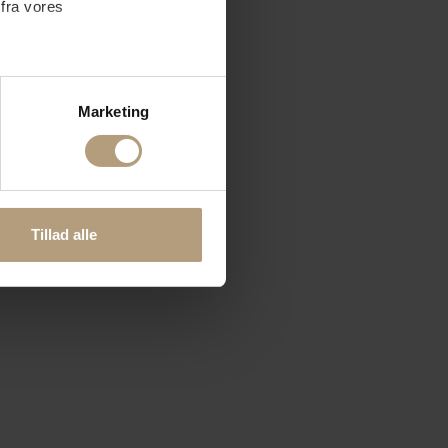
32,5 x B: 32 cm.) by Zuiver
 fra vores
På lager
DKK
669,00
ter
Marketing
ting)
 medier og til at analysere
nden for sociale medier,
Tillad alle
e oplysninger, du har givet