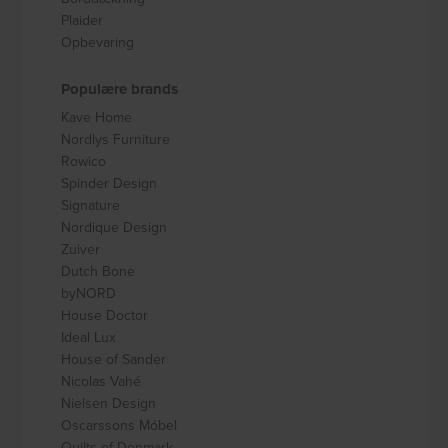
Plaider
Opbevaring
Populære brands
Kave Home
Nordlys Furniture
Rowico
Spinder Design
Signature
Nordique Design
Zuiver
Dutch Bone
byNORD
House Doctor
Ideal Lux
House of Sander
Nicolas Vahé
Nielsen Design
Oscarssons Móbel
Quilts of Denmark