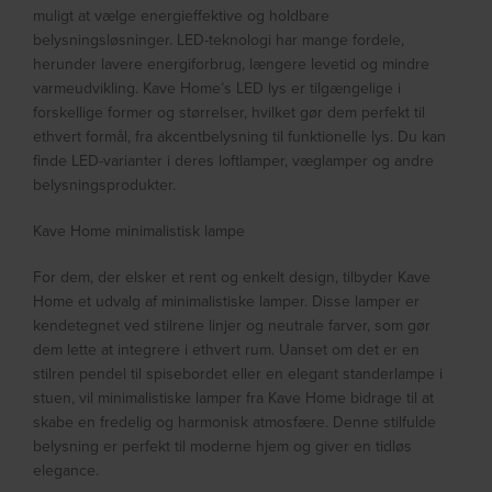
muligt at vælge energieffektive og holdbare
belysningsløsninger. LED-teknologi har mange fordele,
herunder lavere energiforbrug, længere levetid og mindre
varmeudvikling. Kave Home’s LED lys er tilgængelige i
forskellige former og størrelser, hvilket gør dem perfekt til
ethvert formål, fra akcentbelysning til funktionelle lys. Du kan
finde LED-varianter i deres loftlamper, væglamper og andre
belysningsprodukter.
Kave Home minimalistisk lampe
For dem, der elsker et rent og enkelt design, tilbyder Kave
Home et udvalg af minimalistiske lamper. Disse lamper er
kendetegnet ved stilrene linjer og neutrale farver, som gør
dem lette at integrere i ethvert rum. Uanset om det er en
stilren pendel til spisebordet eller en elegant standerlampe i
stuen, vil minimalistiske lamper fra Kave Home bidrage til at
skabe en fredelig og harmonisk atmosfære. Denne stilfulde
belysning er perfekt til moderne hjem og giver en tidløs
elegance.