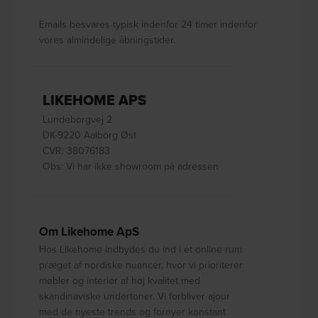
Emails besvares typisk indenfor 24 timer indenfor
vores almindelige åbningstider.
LIKEHOME APS
Lundeborgvej 2
DK-9220 Aalborg Øst
CVR: 38076183
Obs: Vi har ikke showroom på adressen
Om Likehome ApS
Hos Likehome indbydes du ind i et online rum
præget af nordiske nuancer, hvor vi prioriterer
møbler og interiør af høj kvalitet med
skandinaviske undertoner. Vi forbliver ajour
med de nyeste trends og fornyer konstant