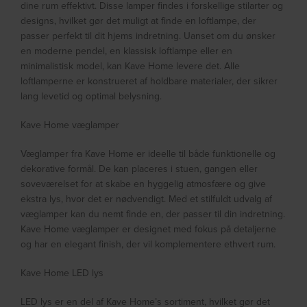
dine rum effektivt. Disse lamper findes i forskellige stilarter og
designs, hvilket gør det muligt at finde en loftlampe, der
passer perfekt til dit hjems indretning. Uanset om du ønsker
en moderne pendel, en klassisk loftlampe eller en
minimalistisk model, kan Kave Home levere det. Alle
loftlamperne er konstrueret af holdbare materialer, der sikrer
lang levetid og optimal belysning.
Kave Home væglamper
Væglamper fra Kave Home er ideelle til både funktionelle og
dekorative formål. De kan placeres i stuen, gangen eller
soveværelset for at skabe en hyggelig atmosfære og give
ekstra lys, hvor det er nødvendigt. Med et stilfuldt udvalg af
væglamper kan du nemt finde en, der passer til din indretning.
Kave Home væglamper er designet med fokus på detaljerne
og har en elegant finish, der vil komplementere ethvert rum.
Kave Home LED lys
LED lys er en del af Kave Home’s sortiment, hvilket gør det