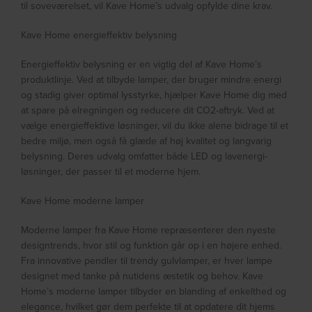
til soveværelset, vil Kave Home’s udvalg opfylde dine krav.
Kave Home energieffektiv belysning
Energieffektiv belysning er en vigtig del af Kave Home’s
produktlinje. Ved at tilbyde lamper, der bruger mindre energi
og stadig giver optimal lysstyrke, hjælper Kave Home dig med
at spare på elregningen og reducere dit CO2-aftryk. Ved at
vælge energieffektive løsninger, vil du ikke alene bidrage til et
bedre miljø, men også få glæde af høj kvalitet og langvarig
belysning. Deres udvalg omfatter både LED og lavenergi-
løsninger, der passer til et moderne hjem.
Kave Home moderne lamper
Moderne lamper fra Kave Home repræsenterer den nyeste
designtrends, hvor stil og funktion går op i en højere enhed.
Fra innovative pendler til trendy gulvlamper, er hver lampe
designet med tanke på nutidens æstetik og behov. Kave
Home’s moderne lamper tilbyder en blanding af enkelthed og
elegance, hvilket gør dem perfekte til at opdatere dit hjems