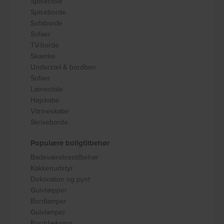
Spisestole
Spiseborde
Sofaborde
Sofaer
TV-borde
Skænke
Understel & bordben
Sofaer
Lænestole
Højskabe
Vitrineskabe
Skriveborde
Populære boligtilbehør
Badeværelsestilbehør
Køkkenudstyr
Dekoration og pynt
Gulvtæpper
Bordlamper
Gulvlamper
Borddækning