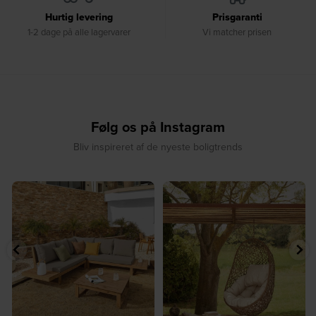
Hurtig levering
Prisgaranti
1-2 dage på alle lagervarer
Vi matcher prisen
Følg os på Instagram
Bliv inspireret af de nyeste boligtrends
⁠
☀️ Sommerens naturlige
☀️ Find dit yndlingssted denne
samlingspunkt⁠
sommer⁠
...
...
8
0
8
0