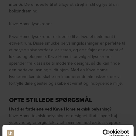
interiør. De er ideelle til at tilføje et strejf af stil og lys til din
boligindretning.
Kave Home lysekroner
Kave Home lysekroner er ideelle til at lave et statement i
ethvert rum. Disse smukke belysningsløsninger er perfekte til
at belyse spisebordet eller stuen, og de tilføjer et element af
luksus og elegance. Kave Home’s udvalg af lysekroner
spænder fra klassiske til moderne designs, så du kan finde
den perfekte løsning til dit hjem. Med en Kave Home
lysekrone kan du skabe en imponerende atmosfære, der vil
fortrylle dine gæster og skabe et varmt og indbydende miljø.
OFTE STILLEDE SPØRGSMÅL
Hvad er fordelene ved Kave Home teknisk belysning?
Kave Home teknisk belysning er designet til at tilbyde høj
ydeevne og energieffektivitet sammen med æstetisk appeal.
Fordelene inkluderer avanceret teknologi, som giver præcis
kontrol over lysstyrken og farvetemperaturen, holdbarhed