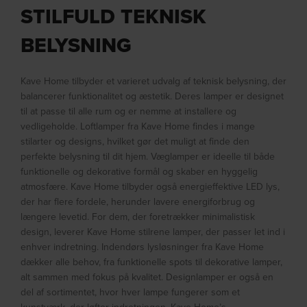
STILFULD TEKNISK
BELYSNING
Kave Home tilbyder et varieret udvalg af teknisk belysning, der
balancerer funktionalitet og æstetik. Deres lamper er designet
til at passe til alle rum og er nemme at installere og
vedligeholde. Loftlamper fra Kave Home findes i mange
stilarter og designs, hvilket gør det muligt at finde den
perfekte belysning til dit hjem. Væglamper er ideelle til både
funktionelle og dekorative formål og skaber en hyggelig
atmosfære. Kave Home tilbyder også energieffektive LED lys,
der har flere fordele, herunder lavere energiforbrug og
længere levetid. For dem, der foretrækker minimalistisk
design, leverer Kave Home stilrene lamper, der passer let ind i
enhver indretning. Indendørs lysløsninger fra Kave Home
dækker alle behov, fra funktionelle spots til dekorative lamper,
alt sammen med fokus på kvalitet. Designlamper er også en
del af sortimentet, hvor hver lampe fungerer som et