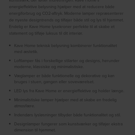
kunstværk, der løfter indretningen. Kave Home’s
energieffektive belysning hjælper med at reducere både
energiforbrug og CO2-aftryk. Moderne lamper repræsenterer
de nyeste designtrends og tilføjer både stil og lys til hjemmet.
Endelig er Kave Home lysekroner perfekte til at skabe et
statement og tilføje luksus til dit interiør.
Kave Home teknisk belysning kombinerer funktionalitet
med æstetik.
Loftlamper fås i forskellige stilarter og designs, herunder
moderne, klassiske og minimalistiske.
Væglamper er både funktionelle og dekorative og kan
bruges i stuen, gangen eller soveværelset.
LED lys fra Kave Home er energieffektive og holder længe.
Minimalistiske lamper hjælper med at skabe en fredelig
atmosfære.
Indendørs lysløsninger tilbyder både funktionalitet og stil.
Designlamper fungerer som kunstværker og tilføjer ekstra
dimension til hjemmet.