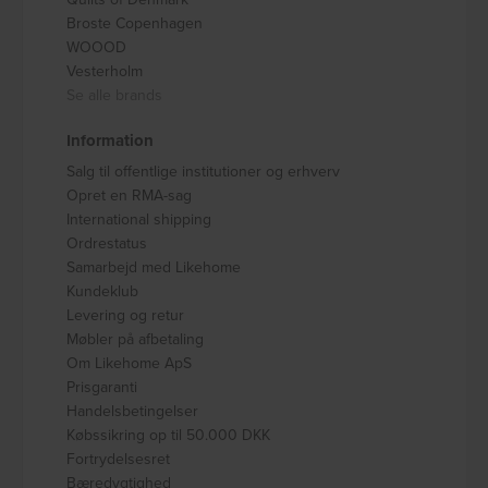
Broste Copenhagen
WOOOD
Vesterholm
Se alle brands
Information
Salg til offentlige institutioner og erhverv
Opret en RMA-sag
International shipping
Ordrestatus
Samarbejd med Likehome
Kundeklub
Levering og retur
Møbler på afbetaling
Om Likehome ApS
Prisgaranti
Handelsbetingelser
Købssikring op til 50.000 DKK
Fortrydelsesret
Bæredygtighed