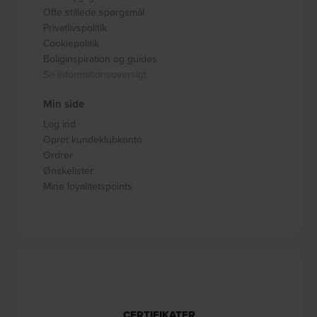
Ofte stillede spørgsmål
Privatlivspolitik
Cookiepolitik
Boliginspiration og guides
Se informationsoversigt
Min side
Log ind
Opret kundeklubkonto
Ordrer
Ønskelister
Mine loyalitetspoints
CERTIFIKATER