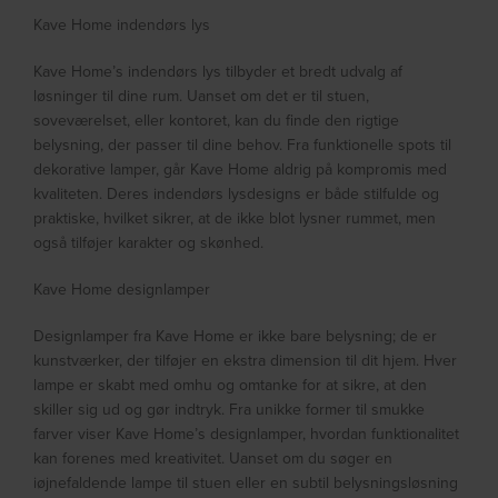
Kave Home indendørs lys
Kave Home’s indendørs lys tilbyder et bredt udvalg af
løsninger til dine rum. Uanset om det er til stuen,
soveværelset, eller kontoret, kan du finde den rigtige
belysning, der passer til dine behov. Fra funktionelle spots til
dekorative lamper, går Kave Home aldrig på kompromis med
kvaliteten. Deres indendørs lysdesigns er både stilfulde og
praktiske, hvilket sikrer, at de ikke blot lysner rummet, men
også tilføjer karakter og skønhed.
Kave Home designlamper
Designlamper fra Kave Home er ikke bare belysning; de er
kunstværker, der tilføjer en ekstra dimension til dit hjem. Hver
lampe er skabt med omhu og omtanke for at sikre, at den
skiller sig ud og gør indtryk. Fra unikke former til smukke
farver viser Kave Home’s designlamper, hvordan funktionalitet
kan forenes med kreativitet. Uanset om du søger en
iøjnefaldende lampe til stuen eller en subtil belysningsløsning