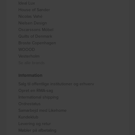
Ideal Lux
House of Sander
Nicolas Vahé
Nielsen Design
Oscarssons Móbel
Quilts of Denmark
Broste Copenhagen
WOOOD
Vesterholm
Se alle brands
Information
Salg til offentlige institutioner og erhverv
Opret en RMA-sag
International shipping
Ordrestatus
Samarbejd med Likehome
Kundeklub
Levering og retur
Møbler på afbetaling