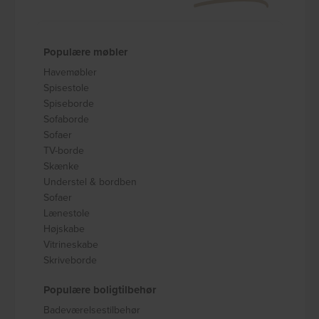
Populære møbler
Havemøbler
Spisestole
Spiseborde
Sofaborde
Sofaer
TV-borde
Skænke
Understel & bordben
Sofaer
Lænestole
Højskabe
Vitrineskabe
Skriveborde
Populære boligtilbehør
Badeværelsestilbehør