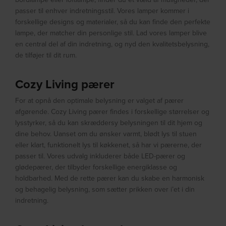
passer til enhver indretningsstil. Vores lamper kommer i
forskellige designs og materialer, så du kan finde den perfekte
lampe, der matcher din personlige stil. Lad vores lamper blive
en central del af din indretning, og nyd den kvalitetsbelysning,
de tilføjer til dit rum.
Cozy Living pærer
For at opnå den optimale belysning er valget af pærer
afgørende. Cozy Living pærer findes i forskellige størrelser og
lysstyrker, så du kan skræddersy belysningen til dit hjem og
dine behov. Uanset om du ønsker varmt, blødt lys til stuen
eller klart, funktionelt lys til køkkenet, så har vi pærerne, der
passer til. Vores udvalg inkluderer både LED-pærer og
glødepærer, der tilbyder forskellige energiklasse og
holdbarhed. Med de rette pærer kan du skabe en harmonisk
og behagelig belysning, som sætter prikken over i’et i din
indretning.