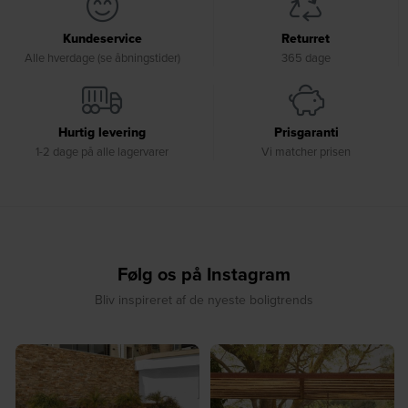
Kundeservice
Returret
Alle hverdage (se åbningstider)
365 dage
Hurtig levering
Prisgaranti
1-2 dage på alle lagervarer
Vi matcher prisen
Følg os på Instagram
Bliv inspireret af de nyeste boligtrends
⁠
☀️ Sommerens naturlige
☀️ Find dit yndlingssted denne
samlingspunkt⁠
sommer⁠
...
...