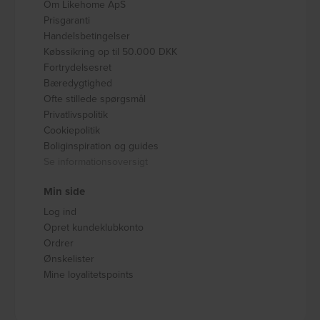
Om Likehome ApS
Prisgaranti
Handelsbetingelser
Købssikring op til 50.000 DKK
Fortrydelsesret
Bæredygtighed
Ofte stillede spørgsmål
Privatlivspolitik
Cookiepolitik
Boliginspiration og guides
Se informationsoversigt
Min side
Log ind
Opret kundeklubkonto
Ordrer
Ønskelister
Mine loyalitetspoints