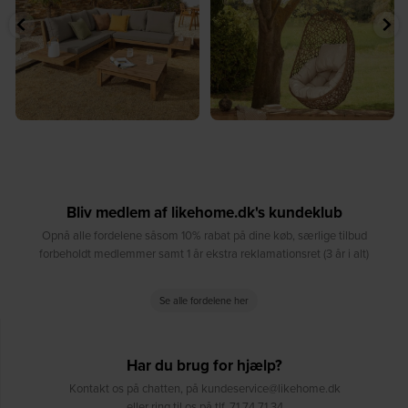
8
0
8
0
Bliv medlem af likehome.dk's kundeklub
Opnå alle fordelene såsom 10% rabat på dine køb, særlige tilbud
forbeholdt medlemmer samt 1 år ekstra reklamationsret (3 år i alt)
Se alle fordelene her
Har du brug for hjælp?
Kontakt os på chatten, på kundeservice@likehome.dk
eller ring til os på tlf. 71 74 71 34