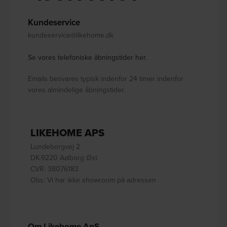
Kundeservice
kundeservice@likehome.dk
Se vores telefoniske åbningstider her.
Emails besvares typisk indenfor 24 timer indenfor
vores almindelige åbningstider.
LIKEHOME APS
Lundeborgvej 2
DK-9220 Aalborg Øst
CVR: 38076183
Obs: Vi har ikke showroom på adressen
Om Likehome ApS