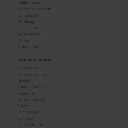
Køkkenudstyr
Dekoration og pynt
Gulvtæpper
Bordlamper
Gulvlamper
Borddækning
Plaider
Opbevaring
Populære brands
Kave Home
Nordlys Furniture
Rowico
Spinder Design
Signature
Nordique Design
Zuiver
Dutch Bone
byNORD
House Doctor