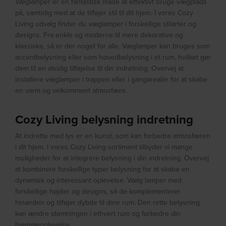
Væglamper er en fantastisk måde at effektivt bruge vægplads
på, samtidig med at de tilføjer stil til dit hjem. I vores Cozy
Living udvalg finder du væglamper i forskellige stilarter og
designs. Fra enkle og moderne til mere dekorative og
klassiske, så er der noget for alle. Væglamper kan bruges som
accentbelysning eller som hovedbelysning i et rum, hvilket gør
dem til en alsidig tilføjelse til din indretning. Overvej at
installere væglamper i trappen eller i gangarealer for at skabe
en varm og velkomment atmosfære.
Cozy Living belysning indretning
At indrette med lys er en kunst, som kan forbedre atmosfæren
i dit hjem. I vores Cozy Living sortiment tilbyder vi mange
muligheder for at integrere belysning i din indretning. Overvej
at kombinere forskellige typer belysning for at skabe en
dynamisk og interessant oplevelse. Vælg lamper med
forskellige højder og designs, så de komplementerer
hinanden og tilføjer dybde til dine rum. Den rette belysning
kan ændre stemningen i ethvert rum og forbedre din
hjemmeoplevelse.