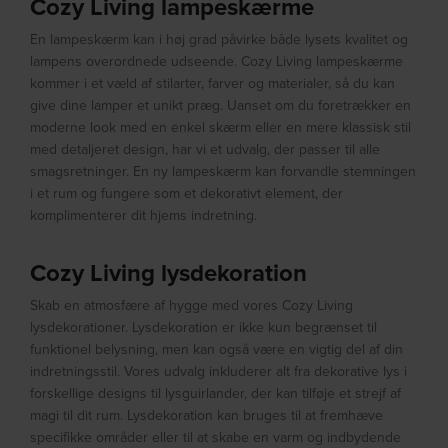
Cozy Living lampeskærme
En lampeskærm kan i høj grad påvirke både lysets kvalitet og
lampens overordnede udseende. Cozy Living lampeskærme
kommer i et væld af stilarter, farver og materialer, så du kan
give dine lamper et unikt præg. Uanset om du foretrækker en
moderne look med en enkel skærm eller en mere klassisk stil
med detaljeret design, har vi et udvalg, der passer til alle
smagsretninger. En ny lampeskærm kan forvandle stemningen
i et rum og fungere som et dekorativt element, der
komplimenterer dit hjems indretning.
Cozy Living lysdekoration
Skab en atmosfære af hygge med vores Cozy Living
lysdekorationer. Lysdekoration er ikke kun begrænset til
funktionel belysning, men kan også være en vigtig del af din
indretningsstil. Vores udvalg inkluderer alt fra dekorative lys i
forskellige designs til lysguirlander, der kan tilføje et strejf af
magi til dit rum. Lysdekoration kan bruges til at fremhæve
specifikke områder eller til at skabe en varm og indbydende