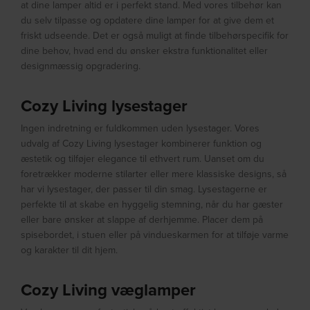
at dine lamper altid er i perfekt stand. Med vores tilbehør kan
du selv tilpasse og opdatere dine lamper for at give dem et
friskt udseende. Det er også muligt at finde tilbehørspecifik for
dine behov, hvad end du ønsker ekstra funktionalitet eller
designmæssig opgradering.
Cozy Living lysestager
Ingen indretning er fuldkommen uden lysestager. Vores
udvalg af Cozy Living lysestager kombinerer funktion og
æstetik og tilføjer elegance til ethvert rum. Uanset om du
foretrækker moderne stilarter eller mere klassiske designs, så
har vi lysestager, der passer til din smag. Lysestagerne er
perfekte til at skabe en hyggelig stemning, når du har gæster
eller bare ønsker at slappe af derhjemme. Placer dem på
spisebordet, i stuen eller på vindueskarmen for at tilføje varme
og karakter til dit hjem.
Cozy Living væglamper