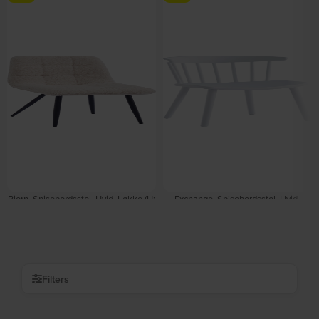
Bjorn, Spisebordsstol, Hvid, Løkke (H:
Exchange, Spisebordsstol, Hvid,
85 x B: 45 cm.) by Nordlys Furniture
Polypropylen (H: 75 x B: 46,5 cm.) by
På lager
På lager
Nordlys Furniture
DKK
590,00
DKK
300,00
DKK
709,00
DKK
419,00
Filters