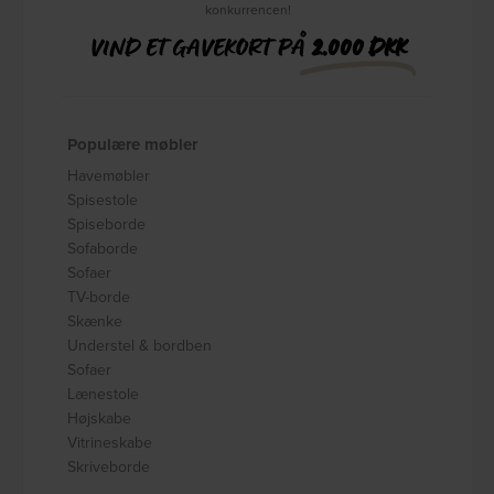
konkurrencen!
VIND ET GAVEKORT PÅ
2.000 DKK
Populære møbler
Havemøbler
Spisestole
Spiseborde
Sofaborde
Sofaer
TV-borde
Skænke
Understel & bordben
Sofaer
Lænestole
Højskabe
Vitrineskabe
Skriveborde