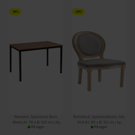
Bjorn, Spisebordsstol, Hvid,
Exchange, Spisebordsstol, Hvid,
-18%
-29%
Løkke (H: 85 x B: 45 cm.) by
Polypropylen (H: 75 x B: 46,5
På lager
På lager
Nordlys Furniture
cm.) by Nordlys Furniture
DKK
590,00
DKK
300,00
DKK
709,00
DKK
419,00
Newport, Spisebord, Brun,
Richelieut, Spisebordsstol, Grå,
Metal (H: 76 x B: 120 cm.) by
Stof (H: 95 x B: 50 cm.) by
På lager
På lager
Nordlys Furniture
Nordlys Furniture