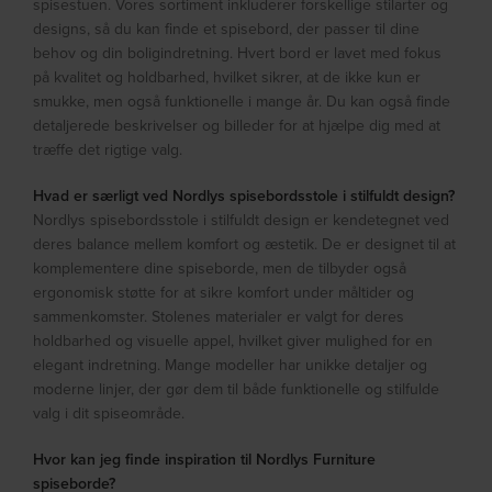
spisestuen. Vores sortiment inkluderer forskellige stilarter og
designs, så du kan finde et spisebord, der passer til dine
behov og din boligindretning. Hvert bord er lavet med fokus
på kvalitet og holdbarhed, hvilket sikrer, at de ikke kun er
smukke, men også funktionelle i mange år. Du kan også finde
detaljerede beskrivelser og billeder for at hjælpe dig med at
træffe det rigtige valg.
Hvad er særligt ved Nordlys spisebordsstole i stilfuldt design?
Nordlys spisebordsstole i stilfuldt design er kendetegnet ved
deres balance mellem komfort og æstetik. De er designet til at
komplementere dine spiseborde, men de tilbyder også
ergonomisk støtte for at sikre komfort under måltider og
sammenkomster. Stolenes materialer er valgt for deres
holdbarhed og visuelle appel, hvilket giver mulighed for en
elegant indretning. Mange modeller har unikke detaljer og
moderne linjer, der gør dem til både funktionelle og stilfulde
valg i dit spiseområde.
Hvor kan jeg finde inspiration til Nordlys Furniture
spiseborde?