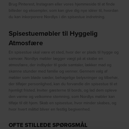
Brug Pinterest, Instagram eller vores hjemmeside til at finde
billeder og eksempler, som kan give dig nye idéer til, hvordan
du kan inkorporere Nordlys i din spisestue indretning.
Spisestuemøbler til Hyggelig
Atmosfære
En spisestue skal være et sted, hvor der er plads til hygge og
samvær. Nordlys møbler lægger vægt på at skabe en
atmosfære, der indbyder til gode samtaler, lækker mad og
skønne stunder med familie og venner. Gennem valg af
møbler som bløde sæder, behagelige belysninger og tilbehør,
der tilføjer personlighed, kan du forvandle din spisestue til et
hjemligt fristed. Inviter gæsterne til bords, og lad dem opleve
den varme og velkomne stemning, som Nordlys møbler kan
tilføje til dit hjem. Skab en spisestue, hvor minder skabes, og
hvor hvert måltid bliver en festlig begivenhed.
OFTE STILLEDE SPØRGSMÅL