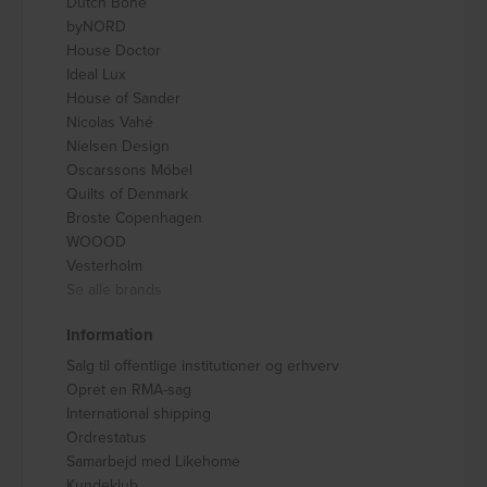
Dutch Bone
byNORD
House Doctor
Ideal Lux
House of Sander
Nicolas Vahé
Nielsen Design
Oscarssons Móbel
Quilts of Denmark
Broste Copenhagen
WOOOD
Vesterholm
Se alle brands
Information
Salg til offentlige institutioner og erhverv
Opret en RMA-sag
International shipping
Ordrestatus
Samarbejd med Likehome
Kundeklub