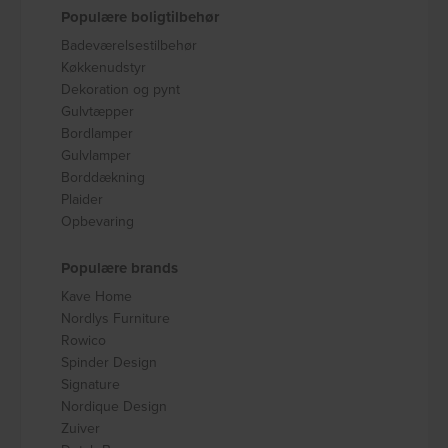
Populære boligtilbehør
Badeværelsestilbehør
Køkkenudstyr
Dekoration og pynt
Gulvtæpper
Bordlamper
Gulvlamper
Borddækning
Plaider
Opbevaring
Populære brands
Kave Home
Nordlys Furniture
Rowico
Spinder Design
Signature
Nordique Design
Zuiver