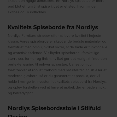
skabe den rigtige atmosfære. En Nordlys spisestue er mere
end blot et rum til at spise i; det er et sted, hvor minder
skabes og liv indholdes.
Kvalitets Spiseborde fra Nordlys
Nordlys Furniture stræber efter at levere kvalitet i højeste
klasse. Vores spiseborde er skabt af de bedste materialer og
fremstillet med omhu, hvilket sikrer, at de både er funktionelle
og æstetisk tiltalende. Vi tilbyder spiseborde i forskellige
størrelser, former og finish, hvilket gør det muligt at finde den
perfekte løsning til enhver spisestue. Uanset om du
foretrækker et robust træbord med naturfærdig finish eller et
moderne glasbord, så er du garanteret et produkt, der vil
holde i mange år. Invester i et kvalitets spisebord fra Nordlys,
og oplev forskellen ved at have et møbel, der er både smukt
og bæredygtigt.
Nordlys Spisebordsstole i Stilfuld
Design