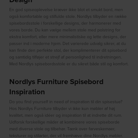
En god spiseoplevelse kræver ikke blot et smukt bord, men
også komfortable og stilfulde stole. Nordlys tilbyder en række
spisebordsstole i forskellige designs, der harmonerer med
vores borde. Du kan vælge mellem stole med polstring for
ekstra komfort, eller mere minimalistiske og lette designs, der
passer ind i moderne hjem. Det varierede udvalg sikrer, at du
kan finde den perfekte stol, der komplimenterer dit spisebord
og samtidig tilføjer et strejf af personlighed til indretningen.
Med Nordlys spisebordsstole er du sikret både stil og komfort.
Nordlys Furniture Spisebord
Inspiration
Do you find yourself in need of inspiration til din spisestue?
Hos Nordlys Furniture tilbyder vi ikke kun møbler af høj
kvalitet, men også idéer og inspiration til at indrette dit rum.
Udforsk forskellige måder at kombinere vores spiseborde
med diverse stole og tilbehør. Tænk over farveskemaer,
teksturer og stilarter, der vil fremhæve dine Nordlys møbler.