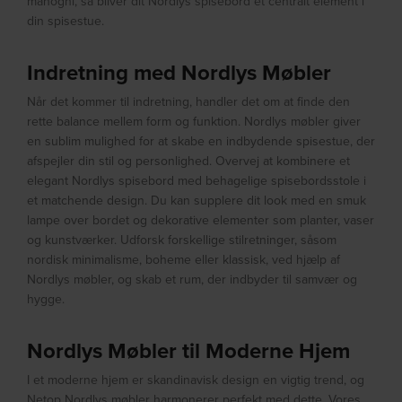
mahogni, så bliver dit Nordlys spisebord et centralt element i
din spisestue.
Indretning med Nordlys Møbler
Når det kommer til indretning, handler det om at finde den
rette balance mellem form og funktion. Nordlys møbler giver
en sublim mulighed for at skabe en indbydende spisestue, der
afspejler din stil og personlighed. Overvej at kombinere et
elegant Nordlys spisebord med behagelige spisebordsstole i
et matchende design. Du kan supplere dit look med en smuk
lampe over bordet og dekorative elementer som planter, vaser
og kunstværker. Udforsk forskellige stilretninger, såsom
nordisk minimalisme, boheme eller klassisk, ved hjælp af
Nordlys møbler, og skab et rum, der indbyder til samvær og
hygge.
Nordlys Møbler til Moderne Hjem
I et moderne hjem er skandinavisk design en vigtig trend, og
Netop Nordlys møbler harmonerer perfekt med dette. Vores