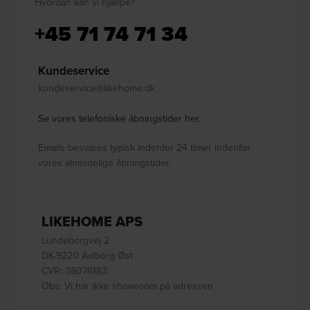
Hvordan kan vi hjælpe?
+45 71 74 71 34
Kundeservice
kundeservice@likehome.dk
Se vores telefoniske åbningstider her.
Emails besvares typisk indenfor 24 timer indenfor
vores almindelige åbningstider.
LIKEHOME APS
Lundeborgvej 2
DK-9220 Aalborg Øst
CVR: 38076183
Obs: Vi har ikke showroom på adressen