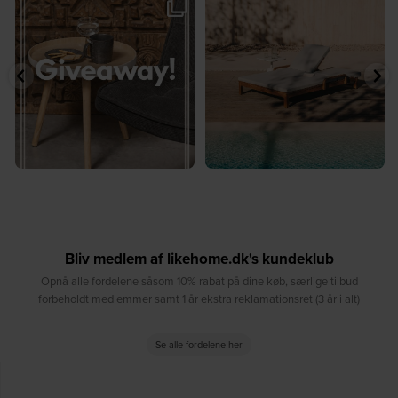
☀️ Sommerens favorit til terrassen ☀️⁠
☀️ Sommerens naturlige
...
samlingspunkt⁠
...
8
0
8
0
Bliv medlem af likehome.dk's kundeklub
Opnå alle fordelene såsom 10% rabat på dine køb, særlige tilbud
forbeholdt medlemmer samt 1 år ekstra reklamationsret (3 år i alt)
Se alle fordelene her