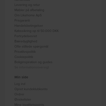
Levering og retur
Møbler på afbetaling
Om Likehome ApS
Prisgaranti
Handelsbetingelser
Købssikring op til 50.000 DKK
Fortrydelsesret
Bæredygtighed
Ofte stillede spørgsmål
Privatlivspolitik
Cookiepolitik
Boliginspiration og guides
Se informationsoversigt
Min side
Log ind
Opret kundeklubkonto
Ordrer
Ønskelister
Mine loyalitetspoints