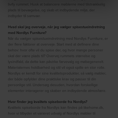
livify rummet. Husk at balancere møblerne med tilstrækkelig
plads til bevægelse, og skab et indbydende miljø, der
indbyder til samvær.
Hvad skal jeg overveje, når jeg vælger spisestueindretning
med Nordlys Furniture?
Når du vælger spisestueindretning med Nordlys Furniture, er
der flere faktorer at overveje. Start med at definere dine
behov: hvor ofte vil du spise der, og hvor mange personer
skal der være plads til? Overvej rummets størrelse og
lysindfald, da dette kan påvirke farvevalg og møbegenerelt.
Materialernes holdbarhed og stil vil også spille en stor rolle.
Nordlys er kendt for sine kvalitetsprodukter, så vælg møbler,
der både opfylder dine praktiske krav og passer til din
personlige stil. Undersøg desuden, hvordan forskellige
elementer interagerer og skaber en indbydende atmosfære.
Hvor finder jeg kvalitets spiseborde fra Nordlys?
Kvalitets spiseborde fra Nordlys kan findes på likehome.dk,
hvor vi tilbyder et varieret udvalg af Nordlys møbler til