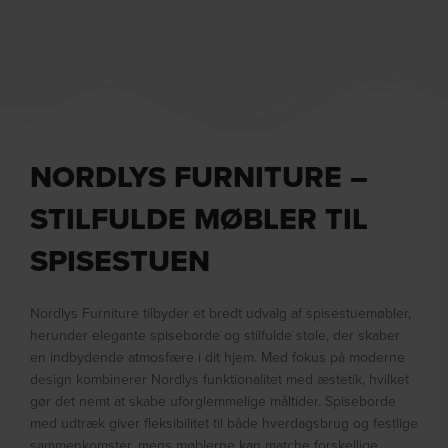
NORDLYS FURNITURE –
STILFULDE MØBLER TIL
SPISESTUEN
Nordlys Furniture tilbyder et bredt udvalg af spisestuemøbler,
herunder elegante spiseborde og stilfulde stole, der skaber
en indbydende atmosfære i dit hjem. Med fokus på moderne
design kombinerer Nordlys funktionalitet med æstetik, hvilket
gør det nemt at skabe uforglemmelige måltider. Spiseborde
med udtræk giver fleksibilitet til både hverdagsbrug og festlige
sammenkomster, mens møblerne kan matche forskellige