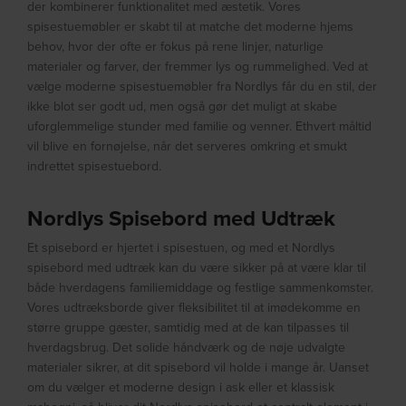
der kombinerer funktionalitet med æstetik. Vores
spisestuemøbler er skabt til at matche det moderne hjems
behov, hvor der ofte er fokus på rene linjer, naturlige
materialer og farver, der fremmer lys og rummelighed. Ved at
vælge moderne spisestuemøbler fra Nordlys får du en stil, der
ikke blot ser godt ud, men også gør det muligt at skabe
uforglemmelige stunder med familie og venner. Ethvert måltid
vil blive en fornøjelse, når det serveres omkring et smukt
indrettet spisestuebord.
Nordlys Spisebord med Udtræk
Et spisebord er hjertet i spisestuen, og med et Nordlys
spisebord med udtræk kan du være sikker på at være klar til
både hverdagens familiemiddage og festlige sammenkomster.
Vores udtræksborde giver fleksibilitet til at imødekomme en
større gruppe gæster, samtidig med at de kan tilpasses til
hverdagsbrug. Det solide håndværk og de nøje udvalgte
materialer sikrer, at dit spisebord vil holde i mange år. Uanset
om du vælger et moderne design i ask eller et klassisk