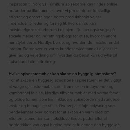
Inspiration til Nordlys Furniture spiseborde kan findes online,
herunder på likehome.dk, hvor vi præsenterer forskellige
stilarter og opsætninger. Vores produktbeskrivelser
indeholder billeder og forslag til, hvordan du kan
individuelgøre spisebordet i dit hjem. Du kan også søge på
sociale medier og indretningsblogs for at se, hvordan andre
har stylet deres Nordlys borde, og hvordan de matcher andet
interiør. Derudover er vores kundeserviceteam altid klar til at
give råd og vejledning om, hvordan du bedst kan udnytte dit
spisebord i din indretning.
Hvilke spisestuemøbler kan skabe en hyggelig atmosfære?
For at skabe en hyggelig atmosfære i spisestuen, er det vigtigt
at vælge spisestuemøbler, der fremmer en indbydende og
komfortabel følelse. Nordlys tilbyder møbler med varme farver
og bløde former, som kan inkludere spiseborde med rundede
kanter og behagelige stole. Overvej at tilføje belysning som
pendellamper over bordet for at skabe en varm glød om
aftenen. Elementer som tekstiloverflader, puder eller et
borddækken kan også hjælpe med at fuldende den hyggelige