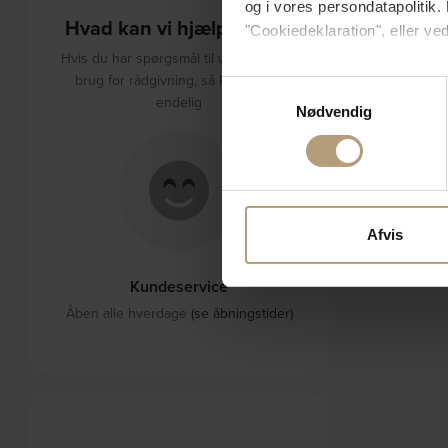
og i vores persondatapolitik. 
Hvad kan vi hjælpe med?
"Cookiedeklaration", eller ved
Hvis du har spørgsmål til varerne eller
Hvis du tillader det, vil vi og
brug for rådgivning, så kontakt os
Samtykkevalg
endelig
Indsamle præcise oply
Nødvendig
Identificere din enhed
Dine valg anvendes på hele w
Vi bruger cookies til at tilpas
vores trafik. Vi deler også 
Afvis
annonceringspartnere og anal
dem, eller som de har indsaml
Kundeservice
Åben alle hverdage
(se åbningstider)