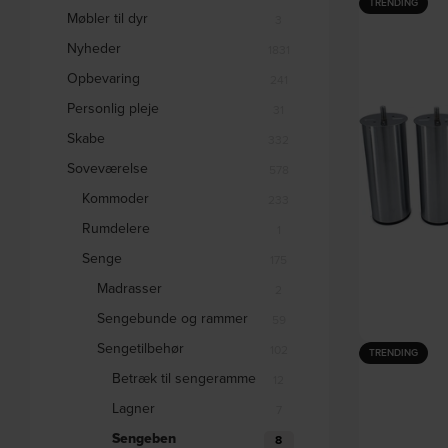
TRENDING
Møbler til dyr
3
Nyheder
1831
Opbevaring
241
Personlig pleje
31
Skabe
332
Soveværelse
578
Kommoder
233
Rumdelere
1
Senge
175
Madrasser
2
Sengebunde og rammer
59
Sengetilbehør
102
Boxbed, Seng
TRENDING
cm, børstet st
Betræk til sengeramme
12
Lagner
7
Sengeben
DK
8