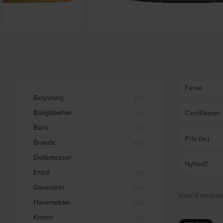
r, M10, massivt træ by Kave
Sengeben & sofaben, sort, M10, metal by Ka
På lager
ome
 lager
DKK
36,00
60,00
Farve
Belysning
450
Boligtilbehør
Certifikater
1122
Børn
19
Pris (kr.)
Brands
8581
Delikatesser
5
Nyhed?
Entré
661
Gaveidéer
846
Viser 8 resultat
Havemøbler
559
Kontor
128