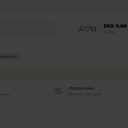
DKK
0,00
0
varer
 Kundeklub
+ 50.000 ordrer
ervarer
Behandlet siden 2016