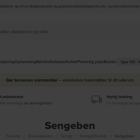
nstitutioner og erhverv
Boliginspiration og guides
Handelsbetingelser
Kunde- og informationscenter
elysning
Opbevaring
Børn
Delikatesser
Kontor
Personlig pleje
Brands
Spar 10% -
Gør terrassen sommerklar
– eksklusive havemøbler til dit uderum
Kundeservice
Hurtig levering
Alle hverdage
(se åbningstider)
1-2 hverdage på lag
Sengeben
Forside
Soveværelse
Senge
Sengetilbehør
Sengeben