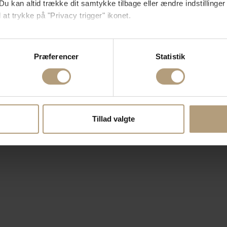
Du kan altid trække dit samtykke tilbage eller ændre indstillinger
 at trykke på "Privacy trigger" ikonet.
så gerne:
sninger om din placering, der kan være nøjagtig inden for få me
Præferencer
Statistik
 baseret på en scanning af dens unikke karakteristika (fingerprin
ebsitet.
se vores indhold og annoncer, til at vise dig funktioner til sociale
oplysninger om din brug af vores hjemmeside med vores partnere i
Tillad valgte
ysepartnere. Vores partnere kan kombinere disse data med andr
et fra din brug af deres tjenester.