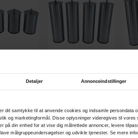
eben/Sofaben, H6x10
Boxbed, Sengeben/Sofaben, H6x20
Boxbed
Detaljer
Annonceindstillinger
ål by House of Sander
cm, børstet stål by House of Sander
cm, bø
På lager
På lager
K
169,00
DKK
189,00
r dit samtykke til at anvende cookies og indsamle persondata o
istik og marketingformål. Disse oplysninger videregives til vore
er på din enhed for at vise dig målrettede annoncer, levere tilpas
 lave målgruppeundersøgelser og udvikle tjenester. Se mere inf