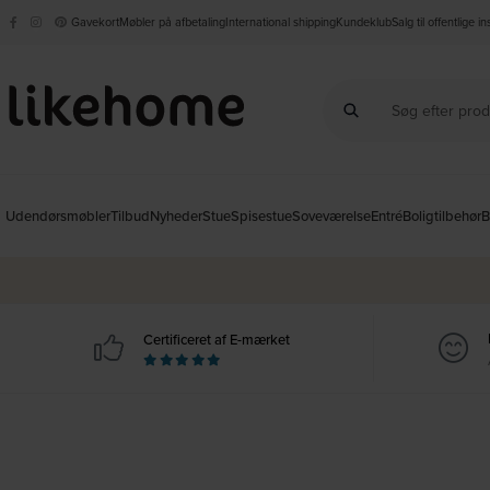
Gavekort
Møbler på afbetaling
International shipping
Kundeklub
Salg til offentlige i
Udendørsmøbler
Tilbud
Nyheder
Stue
Spisestue
Soveværelse
Entré
Boligtilbehør
B
Certificeret af E-mærket