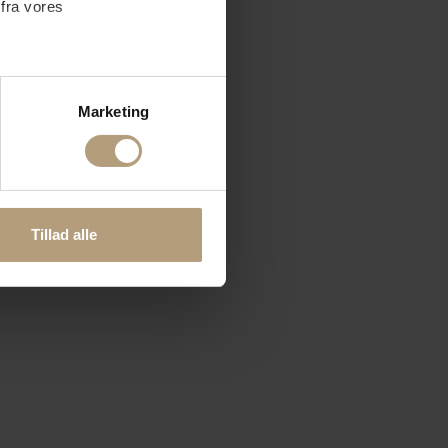
 fra vores
ter
Marketing
ting)
 medier og til at analysere
nden for sociale medier,
Tillad alle
e oplysninger, du har givet