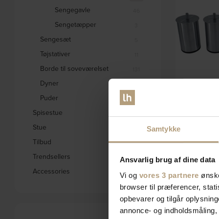
Sengegavle
46
Sengetæpper
3
Sengesæt
5
Tøjstativer
11
Borde til soveværelset
131
Dyner
5
Puder
17
Spisestue
1656
Boxbed, Seng
Stue
2793
Samtykke
cm, børstet st
Tilbud
1842
Trendsellers
571
Ansvarlig brug af dine data
DK
Accessories
2
Vi og
vores 3 partnere
ønske
browser til præferencer, stat
opbevarer og tilgår oplysning
annonce- og indholdsmåling,