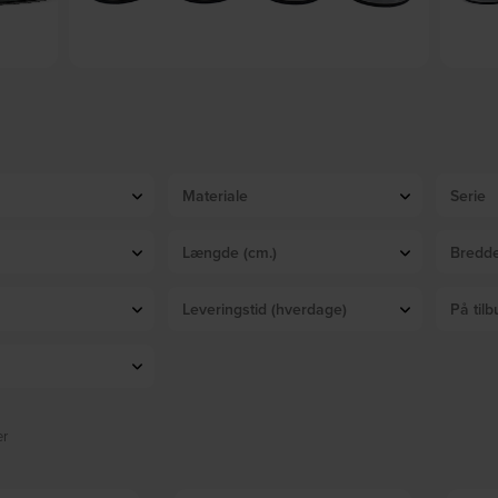
ve Home
Boxbed, Sengeben/Sofaben, H6x10 cm, børstet stål by
Boxbed
House of Sander
På lager
DKK
169,00
Materiale
Serie
Længde (cm.)
Bredde
Leveringstid (hverdage)
På tilb
er