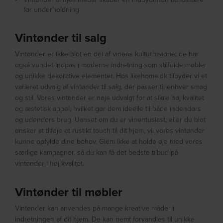
for underholdning
Vintønder til salg
Vintønder er ikke blot en del af vinens kulturhistorie; de har
også vundet indpas i moderne indretning som stilfulde møbler
og unikke dekorative elementer. Hos likehome.dk tilbyder vi et
varieret udvalg af vintønder til salg, der passer til enhver smag
og stil. Vores vintønder er nøje udvalgt for at sikre høj kvalitet
og æstetisk appel, hvilket gør dem ideelle til både indendørs
og udendørs brug. Uanset om du er vinentusiast, eller du blot
ønsker at tilføje et rustikt touch til dit hjem, vil vores vintønder
kunne opfylde dine behov. Glem ikke at holde øje med vores
særlige kampagner, så du kan få det bedste tilbud på
vintønder i høj kvalitet.
Vintønder til møbler
Vintønder kan anvendes på mange kreative måder i
indretningen af dit hjem. De kan nemt forvandles til unikke