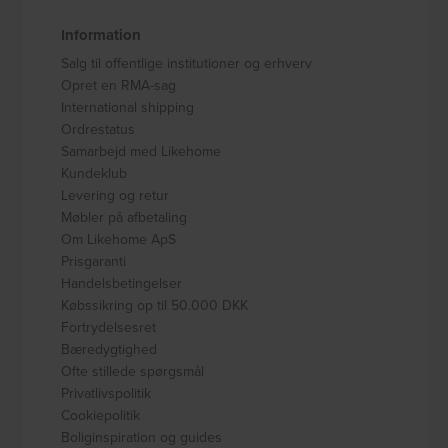
Information
Salg til offentlige institutioner og erhverv
Opret en RMA-sag
International shipping
Ordrestatus
Samarbejd med Likehome
Kundeklub
Levering og retur
Møbler på afbetaling
Om Likehome ApS
Prisgaranti
Handelsbetingelser
Købssikring op til 50.000 DKK
Fortrydelsesret
Bæredygtighed
Ofte stillede spørgsmål
Privatlivspolitik
Cookiepolitik
Boliginspiration og guides