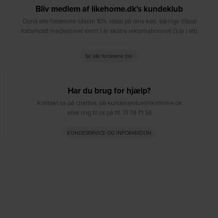
Bliv medlem af likehome.dk's kundeklub
Opnå alle fordelene såsom 10% rabat på dine køb, særlige tilbud
forbeholdt medlemmer samt 1 år ekstra reklamationsret (3 år i alt)
Se alle fordelene her
Har du brug for hjælp?
Kontakt os på chatten, på kundeservice@likehome.dk
eller ring til os på tlf. 71 74 71 34
KUNDESERVICE OG INFORMATION