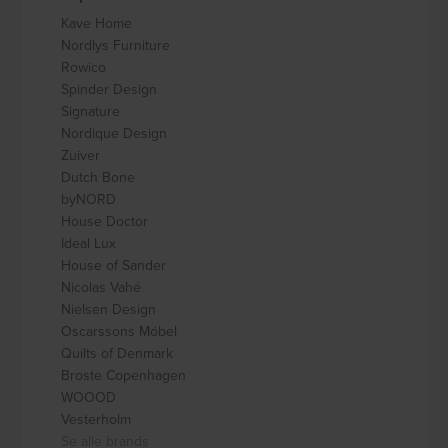
Kave Home
Nordlys Furniture
Rowico
Spinder Design
Signature
Nordique Design
Zuiver
Dutch Bone
byNORD
House Doctor
Ideal Lux
House of Sander
Nicolas Vahé
Nielsen Design
Oscarssons Móbel
Quilts of Denmark
Broste Copenhagen
WOOOD
Vesterholm
Se alle brands