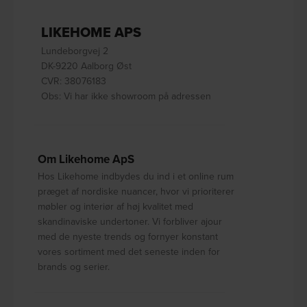
LIKEHOME APS
Lundeborgvej 2
DK-9220 Aalborg Øst
CVR: 38076183
Obs: Vi har ikke showroom på adressen
Om Likehome ApS
Hos Likehome indbydes du ind i et online rum
præget af nordiske nuancer, hvor vi prioriterer
møbler og interiør af høj kvalitet med
skandinaviske undertoner. Vi forbliver ajour
med de nyeste trends og fornyer konstant
vores sortiment med det seneste inden for
brands og serier.