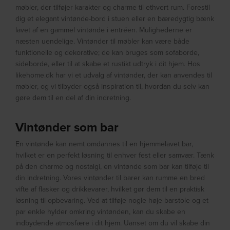
møbler, der tilføjer karakter og charme til ethvert rum. Forestil
dig et elegant vintønde-bord i stuen eller en bæredygtig bænk
lavet af en gammel vintønde i entréen. Mulighederne er
næsten uendelige. Vintønder til møbler kan være både
funktionelle og dekorative; de kan bruges som sofaborde,
sideborde, eller til at skabe et rustikt udtryk i dit hjem. Hos
likehome.dk har vi et udvalg af vintønder, der kan anvendes til
møbler, og vi tilbyder også inspiration til, hvordan du selv kan
gøre dem til en del af din indretning.
Vintønder som bar
En vintønde kan nemt omdannes til en hjemmelavet bar,
hvilket er en perfekt løsning til enhver fest eller samvær. Tænk
på den charme og nostalgi, en vintønde som bar kan tilføje til
din indretning. Vores vintønder til barer kan rumme en bred
vifte af flasker og drikkevarer, hvilket gør dem til en praktisk
løsning til opbevaring. Ved at tilføje nogle høje barstole og et
par enkle hylder omkring vintønden, kan du skabe en
indbydende atmosfære i dit hjem. Uanset om du vil skabe din