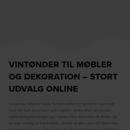
VINTØNDER TIL MØBLER
OG DEKORATION – STORT
UDVALG ONLINE
Vintønder tilbyder både funktionalitet og æstetisk skønhed,
hvor de kan anvendes som møbler, dekorative elementer,
opbevaringsløsninger og i haven. Hos likehome.dk finder du
et nøje udvalg af høj kvalitet, ideelle til alle rum i dit hjem eller
til udendørs brug. Uanset din stil, vil vintøndernes rustikke