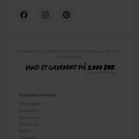
Vi trækker en ny vinder hver måned – deltag nu og vær med i
konkurrencen!
VIND ET GAVEKORT PÅ
2.000 DKK
Populære møbler
Havemøbler
Spisestole
Spiseborde
Sofaborde
Sofaer
TV-borde