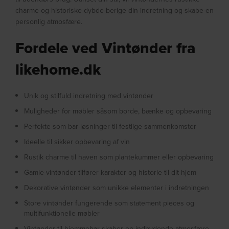
charme og historiske dybde berige din indretning og skabe en
personlig atmosfære.
Fordele ved Vintønder fra
likehome.dk
Unik og stilfuld indretning med vintønder
Muligheder for møbler såsom borde, bænke og opbevaring
Perfekte som bar-løsninger til festlige sammenkomster
Ideelle til sikker opbevaring af vin
Rustik charme til haven som plantekummer eller opbevaring
Gamle vintønder tilfører karakter og historie til dit hjem
Dekorative vintønder som unikke elementer i indretningen
Store vintønder fungerende som statement pieces og
multifunktionelle møbler
Vintønder til hjemmebar skaber en indbydende atmosfære