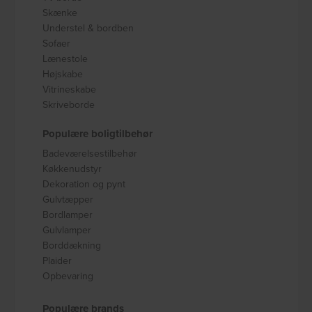
Skænke
Understel & bordben
Sofaer
Lænestole
Højskabe
Vitrineskabe
Skriveborde
Populære boligtilbehør
Badeværelsestilbehør
Køkkenudstyr
Dekoration og pynt
Gulvtæpper
Bordlamper
Gulvlamper
Borddækning
Plaider
Opbevaring
Populære brands