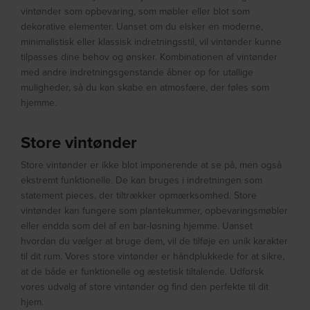
vintønder som opbevaring, som møbler eller blot som
dekorative elementer. Uanset om du elsker en moderne,
minimalistisk eller klassisk indretningsstil, vil vintønder kunne
tilpasses dine behov og ønsker. Kombinationen af vintønder
med andre indretningsgenstande åbner op for utallige
muligheder, så du kan skabe en atmosfære, der føles som
hjemme.
Store vintønder
Store vintønder er ikke blot imponerende at se på, men også
ekstremt funktionelle. De kan bruges i indretningen som
statement pieces, der tiltrækker opmærksomhed. Store
vintønder kan fungere som plantekummer, opbevaringsmøbler
eller endda som del af en bar-løsning hjemme. Uanset
hvordan du vælger at bruge dem, vil de tilføje en unik karakter
til dit rum. Vores store vintønder er håndplukkede for at sikre,
at de både er funktionelle og æstetisk tiltalende. Udforsk
vores udvalg af store vintønder og find den perfekte til dit
hjem.