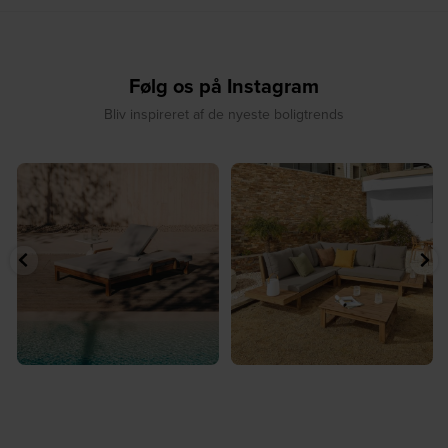
Følg os på Instagram
Bliv inspireret af de nyeste boligtrends
☀️ Sommerens favorit til terrassen ☀️⁠
☀️ Sommerens naturlige
...
samlingspunkt⁠
...
8
0
8
0