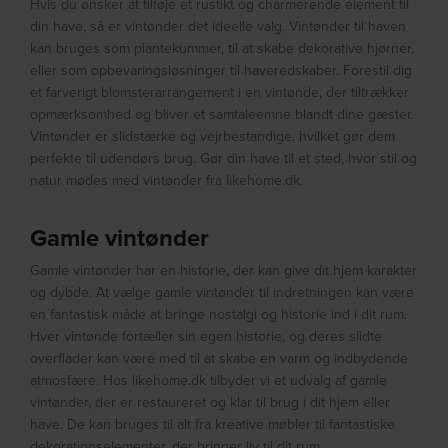
Hvis du ønsker at tilføje et rustikt og charmerende element til
din have, så er vintønder det ideelle valg. Vintønder til haven
kan bruges som plantekummer, til at skabe dekorative hjørner,
eller som opbevaringsløsninger til haveredskaber. Forestil dig
et farverigt blomsterarrangement i en vintønde, der tiltrækker
opmærksomhed og bliver et samtaleemne blandt dine gæster.
Vintønder er slidstærke og vejrbestandige, hvilket gør dem
perfekte til udendørs brug. Gør din have til et sted, hvor stil og
natur mødes med vintønder fra likehome.dk.
Gamle vintønder
Gamle vintønder har en historie, der kan give dit hjem karakter
og dybde. At vælge gamle vintønder til indretningen kan være
en fantastisk måde at bringe nostalgi og historie ind i dit rum.
Hver vintønde fortæller sin egen historie, og deres slidte
overflader kan være med til at skabe en varm og indbydende
atmosfære. Hos likehome.dk tilbyder vi et udvalg af gamle
vintønder, der er restaureret og klar til brug i dit hjem eller
have. De kan bruges til alt fra kreative møbler til fantastiske
dekorationselementer, der bringer liv til dit rum.