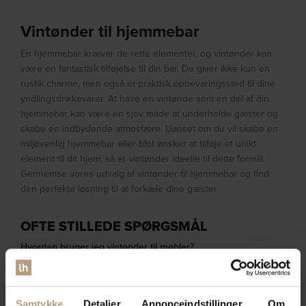
Vintønder til hjemmebar
En hjemmebar kræver de rette elementer, og vintønder kan
være en fantastisk tilføjelse til din bar. De giver ikke kun en
rustik charme, men også et praktisk opbevaringssted til dine
yndlingsdrikkevarer. At have en vintønde som en del af din
hjemmebar kan være en sjov måde at underholde gæster og
skabe en indbydende atmosfære. Uanset om du vil skabe en
miljøvenlig hjemmebar eller blot ønsker at tilføje et unikt
element til dit hjem, så er vintønder ideelle til dette formål.
Gennemse vores udvalg af vintønder til hjemmebar og find
den perfekte løsning til at forkæle dine gæster.
OFTE STILLEDE SPØRGSMÅL
Hvordan bruger jeg vintønder til møbler?
Vintønder kan bruges som sofaborde, skænke, barskabe eller
vinreoler ved at tilpasse dem til din personlige stil med
lakering, maling eller dekorative elementer.
Samtykke
Detaljer
Annonceindstillinger
Om