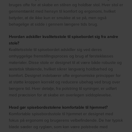
bruges ofte for at skabe en stilren og holdbar stol. Hver stol er
gennemtænkt med hensyn til komfort og ergonomi, hvilket
betyder, at de ikke kun er smukke at se på, men også
behagelige at sidde i gennem længere tids brug.
Hvordan adskiller kvalitetsstole til spisebordet sig fra andre
stole?
Kvalitetsstole til spisebordet adskiller sig ved deres
omhyggelige fremstillingsproces og brug af førsteklasses
materialer. Disse stole er designet til at være både robuste og
æstetisk tiltalende, hvilket sikrer langvarig holdbarhed og
komfort. Designet indebærer ofte ergonomiske principper for
at støtte kroppen korrekt og reducere ubehag ved brug over
længere tid. Hver detalje, fra polstring til syninger, er udført
med præcision for at skabe en overlegen siddoplevelse.
Hvad gør spisebordsstolene komfortable til hjemmet?
Komfortable spisebordsstole til hjemmet er designet med
fokus på ergonomi og brugerens velbefindende. De har typisk
bløde sæder og ryglæn, som kan være polstrede med