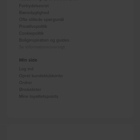
Fortrydelsesret
Bæredygtighed
Ofte stillede spørgsmål
Privatlivspolitik
Cookiepolitik
Boliginspiration og guides
Se informationsoversigt
Min side
Log ind
Opret kundeklubkonto
Ordrer
Ønskelister
Mine loyalitetspoints