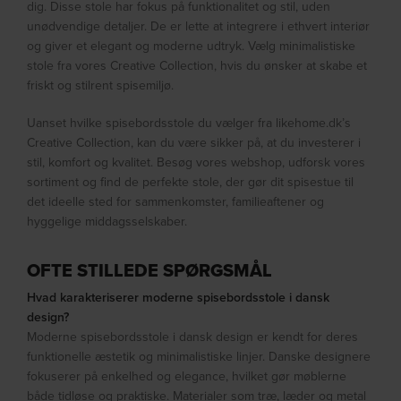
dig. Disse stole har fokus på funktionalitet og stil, uden
unødvendige detaljer. De er lette at integrere i ethvert interiør
og giver et elegant og moderne udtryk. Vælg minimalistiske
stole fra vores Creative Collection, hvis du ønsker at skabe et
friskt og stilrent spisemiljø.
Uanset hvilke spisebordsstole du vælger fra likehome.dk’s
Creative Collection, kan du være sikker på, at du investerer i
stil, komfort og kvalitet. Besøg vores webshop, udforsk vores
sortiment og find de perfekte stole, der gør dit spisestue til
det ideelle sted for sammenkomster, familieaftener og
hyggelige middagsselskaber.
OFTE STILLEDE SPØRGSMÅL
Hvad karakteriserer moderne spisebordsstole i dansk
design?
Moderne spisebordsstole i dansk design er kendt for deres
funktionelle æstetik og minimalistiske linjer. Danske designere
fokuserer på enkelhed og elegance, hvilket gør møblerne
både tidløse og praktiske. Materialer som træ, læder og metal