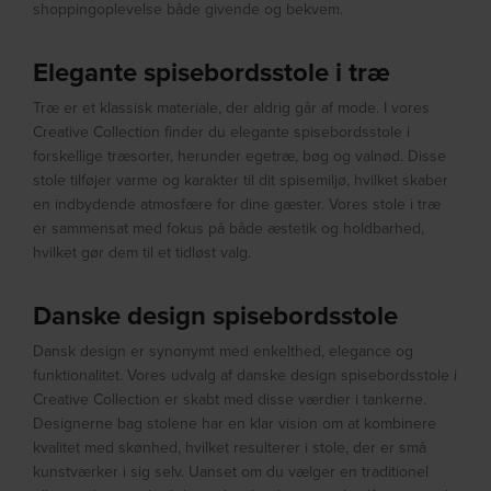
shoppingoplevelse både givende og bekvem.
Elegante spisebordsstole i træ
Træ er et klassisk materiale, der aldrig går af mode. I vores
Creative Collection finder du elegante spisebordsstole i
forskellige træsorter, herunder egetræ, bøg og valnød. Disse
stole tilføjer varme og karakter til dit spisemiljø, hvilket skaber
en indbydende atmosfære for dine gæster. Vores stole i træ
er sammensat med fokus på både æstetik og holdbarhed,
hvilket gør dem til et tidløst valg.
Danske design spisebordsstole
Dansk design er synonymt med enkelthed, elegance og
funktionalitet. Vores udvalg af danske design spisebordsstole i
Creative Collection er skabt med disse værdier i tankerne.
Designerne bag stolene har en klar vision om at kombinere
kvalitet med skønhed, hvilket resulterer i stole, der er små
kunstværker i sig selv. Uanset om du vælger en traditionel