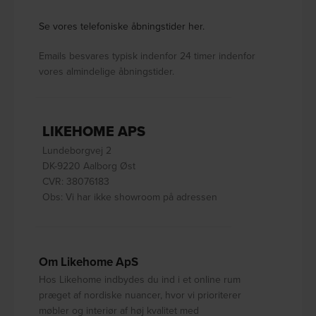
Se vores telefoniske åbningstider her.
Emails besvares typisk indenfor 24 timer indenfor
vores almindelige åbningstider.
LIKEHOME APS
Lundeborgvej 2
DK-9220 Aalborg Øst
CVR: 38076183
Obs: Vi har ikke showroom på adressen
Om Likehome ApS
Hos Likehome indbydes du ind i et online rum
præget af nordiske nuancer, hvor vi prioriterer
møbler og interiør af høj kvalitet med