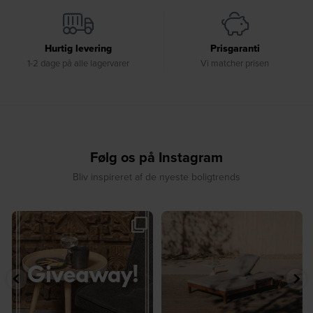
Hurtig levering
Prisgaranti
1-2 dage på alle lagervarer
Vi matcher prisen
Følg os på Instagram
Bliv inspireret af de nyeste boligtrends
🎉 GIVEAWAY 🎉⁠
☀️ Sommerens favorit til terrassen ☀️⁠
...
Vind det stilfulde Sasha
...
8
0
187
194