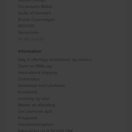
Nielsen Design
Oscarssons Móbel
Quilts of Denmark
Broste Copenhagen
WOOOD
Vesterholm
Se alle brands
Information
Salg til offentlige institutioner og erhverv
Opret en RMA-sag
International shipping
Ordrestatus
Samarbejd med Likehome
Kundeklub
Levering og retur
Møbler på afbetaling
Om Likehome ApS
Prisgaranti
Handelsbetingelser
Købssikring op til 50.000 DKK