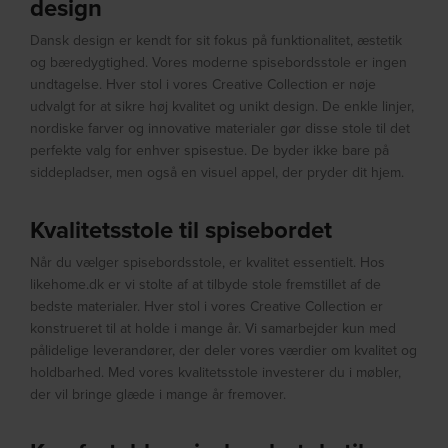
design
Dansk design er kendt for sit fokus på funktionalitet, æstetik
og bæredygtighed. Vores moderne spisebordsstole er ingen
undtagelse. Hver stol i vores Creative Collection er nøje
udvalgt for at sikre høj kvalitet og unikt design. De enkle linjer,
nordiske farver og innovative materialer gør disse stole til det
perfekte valg for enhver spisestue. De byder ikke bare på
siddepladser, men også en visuel appel, der pryder dit hjem.
Kvalitetsstole til spisebordet
Når du vælger spisebordsstole, er kvalitet essentielt. Hos
likehome.dk er vi stolte af at tilbyde stole fremstillet af de
bedste materialer. Hver stol i vores Creative Collection er
konstrueret til at holde i mange år. Vi samarbejder kun med
pålidelige leverandører, der deler vores værdier om kvalitet og
holdbarhed. Med vores kvalitetsstole investerer du i møbler,
der vil bringe glæde i mange år fremover.