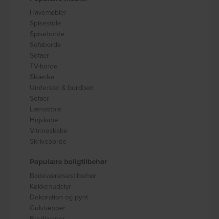
Havemøbler
Spisestole
Spiseborde
Sofaborde
Sofaer
TV-borde
Skænke
Understel & bordben
Sofaer
Lænestole
Højskabe
Vitrineskabe
Skriveborde
Populære boligtilbehør
Badeværelsestilbehør
Køkkenudstyr
Dekoration og pynt
Gulvtæpper
Bordlamper