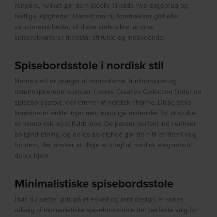
rengøre, hvilket gør dem ideelle til både hverdagsbrug og
festlige lejligheder. Uanset om du foretrækker glat eller
struktureret læder, vil disse stole sikre, at dine
spiserekvarterer fremstår stilfulde og indbydende.
Spisebordsstole i nordisk stil
Nordisk stil er præget af minimalisme, funktionalitet og
naturinspirerede nuancer. I vores Creative Collection finder du
spisebordsstole, der emmer af nordisk charme. Disse stole
kombinerer enkle linjer med naturlige materialer for at skabe
et harmonisk og stilfuldt look. De passer perfekt ind i enhver
boligindretning, og deres alsidighed gør dem til et ideelt valg
for dem, der ønsker at tilføje et strejf af nordisk elegance til
deres hjem.
Minimalistiske spisebordsstole
Hvis du sætter pris på et enkelt og rent design, er vores
udvalg af minimalistiske spisebordsstole det perfekte valg for