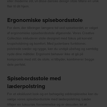
eller moderne stil, vil disse danske design stole tilføre en unik
flair til dit hjem.
Ergonomiske spisebordsstole
For dem, der tilbringer længere tid ved spisebordet, er valget
af ergonomiske spisebordsstole afgørende. Vores Creative
Collection inkluderer stole designet med fokus på korrekt
kropsholdning og komfort. Med justerbare funktioner,
polstrede sæder og rygge, kan du undgå ubehag og samtidig
nyde dine måltider. Ergonomi behøver ikke at gå på
kompromis med stil; de stole, vi tilbyder, kombinerer begge
dele perfekt.
Spisebordsstole med
læderpolstring
For et eksklusivt look og en behagelig siddeoplevelse kan du
vælge vores spisebordsstole med læderpolstring. Læder
tilføjer en luksuriøs fornemmelse og er desuden let at