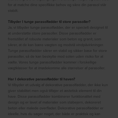
for at matche dine specifikke behov og sikre din parasol står
stabilt.
Tilbyder I tunge parasolfødder til store parasoller?
Ja, vi tilbyder tunge parasolfødder, der er specielt designet til
at understøtte store parasoller. Disse parasolfødder er
fremstillet af robuste materialer som beton og granit, som
sikrer, at de kan bære vægten og modstå vindpåvirkninger.
Tunge parasolfødder sikrer en stabil og sikker base for store
parasoller, så de kan beskytte mod solen uden risiko for at
vælte. Vores tunge parasolfødder kommer i forskellige
vægtklasser for at imødekomme alle størrelser af parasoller.
Har I dekorative parasolfødder til haven?
Vi tilbyder et udvalg af dekorative parasolfødder, der ikke kun
giver stabilitet men også tilføjer et æstetisk element til din
have. Disse parasolfødder kombinerer funktionalitet med
design og er lavet af materialer som støbejern, dekoreret
beton eller malede overflader. Dekorative parasolfødder er
ideelle, hvis du søger noget, der både er praktisk og kan