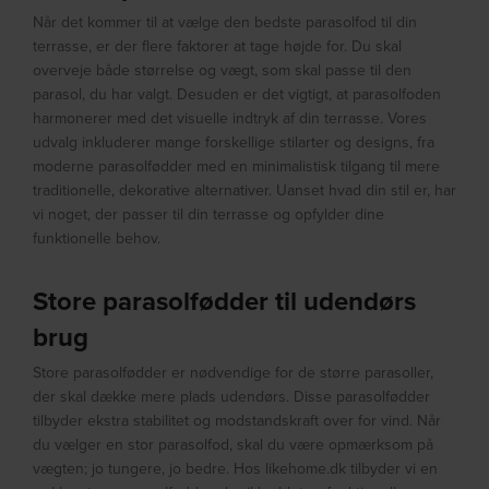
Når det kommer til at vælge den bedste parasolfod til din
terrasse, er der flere faktorer at tage højde for. Du skal
overveje både størrelse og vægt, som skal passe til den
parasol, du har valgt. Desuden er det vigtigt, at parasolfoden
harmonerer med det visuelle indtryk af din terrasse. Vores
udvalg inkluderer mange forskellige stilarter og designs, fra
moderne parasolfødder med en minimalistisk tilgang til mere
traditionelle, dekorative alternativer. Uanset hvad din stil er, har
vi noget, der passer til din terrasse og opfylder dine
funktionelle behov.
Store parasolfødder til udendørs
brug
Store parasolfødder er nødvendige for de større parasoller,
der skal dække mere plads udendørs. Disse parasolfødder
tilbyder ekstra stabilitet og modstandskraft over for vind. Når
du vælger en stor parasolfod, skal du være opmærksom på
vægten; jo tungere, jo bedre. Hos likehome.dk tilbyder vi en