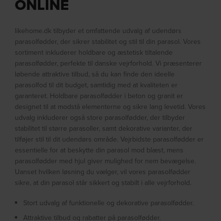
ONLINE
likehome.dk tilbyder et omfattende udvalg af udendørs
parasolfødder, der sikrer stabilitet og stil til din parasol. Vores
sortiment inkluderer holdbare og æstetisk tiltalende
parasolfødder, perfekte til danske vejrforhold. Vi præsenterer
løbende attraktive tilbud, så du kan finde den ideelle
parasolfod til dit budget, samtidig med at kvaliteten er
garanteret. Holdbare parasolfødder i beton og granit er
designet til at modstå elementerne og sikre lang levetid. Vores
udvalg inkluderer også store parasolfødder, der tilbyder
stabilitet til større parasoller, samt dekorative varianter, der
tilføjer stil til dit udendørs område. Vejrbidste parasolfødder er
essentielle for at beskytte din parasol mod blæst, mens
parasolfødder med hjul giver mulighed for nem bevægelse.
Uanset hvilken løsning du vælger, vil vores parasolfødder
sikre, at din parasol står sikkert og stabilt i alle vejrforhold.
Stort udvalg af funktionelle og dekorative parasolfødder.
Attraktive tilbud og rabatter på parasolfødder.