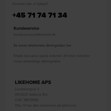
Hvordan kan vi hjælpe?
+45 71 74 71 34
Kundeservice
kundeservice@likehome.dk
Se vores telefoniske åbningstider her.
Emails besvares typisk indenfor 24 timer indenfor
vores almindelige åbningstider.
LIKEHOME APS
Lundeborgvej 2
DK-9220 Aalborg Øst
CVR: 38076183
Obs: Vi har ikke showroom på adressen