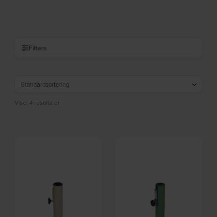
(L: 50 x H: 35 x B: 50 cm.) by Zuiver
50 x H: 35 x B: 50 cm.) by Zuiver
På lager
På lager
DKK
699,00
DKK
699,00
Filters
Viser 4 resultater