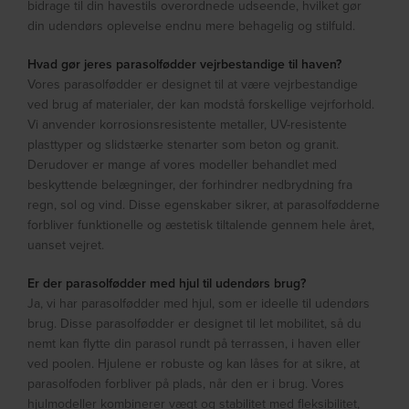
bidrage til din havestils overordnede udseende, hvilket gør
din udendørs oplevelse endnu mere behagelig og stilfuld.
Hvad gør jeres parasolfødder vejrbestandige til haven?
Vores parasolfødder er designet til at være vejrbestandige
ved brug af materialer, der kan modstå forskellige vejrforhold.
Vi anvender korrosionsresistente metaller, UV-resistente
plasttyper og slidstærke stenarter som beton og granit.
Derudover er mange af vores modeller behandlet med
beskyttende belægninger, der forhindrer nedbrydning fra
regn, sol og vind. Disse egenskaber sikrer, at parasolfødderne
forbliver funktionelle og æstetisk tiltalende gennem hele året,
uanset vejret.
Er der parasolfødder med hjul til udendørs brug?
Ja, vi har parasolfødder med hjul, som er ideelle til udendørs
brug. Disse parasolfødder er designet til let mobilitet, så du
nemt kan flytte din parasol rundt på terrassen, i haven eller
ved poolen. Hjulene er robuste og kan låses for at sikre, at
parasolfoden forbliver på plads, når den er i brug. Vores
hjulmodeller kombinerer vægt og stabilitet med fleksibilitet,