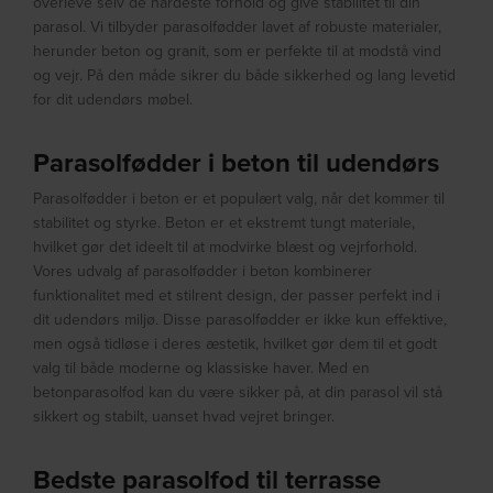
overleve selv de hårdeste forhold og give stabilitet til din
parasol. Vi tilbyder parasolfødder lavet af robuste materialer,
herunder beton og granit, som er perfekte til at modstå vind
og vejr. På den måde sikrer du både sikkerhed og lang levetid
for dit udendørs møbel.
Parasolfødder i beton til udendørs
Parasolfødder i beton er et populært valg, når det kommer til
stabilitet og styrke. Beton er et ekstremt tungt materiale,
hvilket gør det ideelt til at modvirke blæst og vejrforhold.
Vores udvalg af parasolfødder i beton kombinerer
funktionalitet med et stilrent design, der passer perfekt ind i
dit udendørs miljø. Disse parasolfødder er ikke kun effektive,
men også tidløse i deres æstetik, hvilket gør dem til et godt
valg til både moderne og klassiske haver. Med en
betonparasolfod kan du være sikker på, at din parasol vil stå
sikkert og stabilt, uanset hvad vejret bringer.
Bedste parasolfod til terrasse