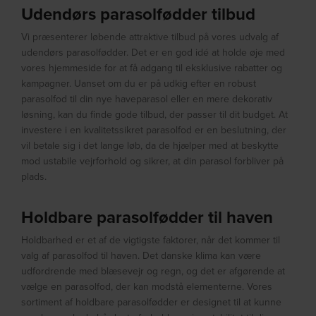
Udendørs parasolfødder tilbud
Vi præsenterer løbende attraktive tilbud på vores udvalg af
udendørs parasolfødder. Det er en god idé at holde øje med
vores hjemmeside for at få adgang til eksklusive rabatter og
kampagner. Uanset om du er på udkig efter en robust
parasolfod til din nye haveparasol eller en mere dekorativ
løsning, kan du finde gode tilbud, der passer til dit budget. At
investere i en kvalitetssikret parasolfod er en beslutning, der
vil betale sig i det lange løb, da de hjælper med at beskytte
mod ustabile vejrforhold og sikrer, at din parasol forbliver på
plads.
Holdbare parasolfødder til haven
Holdbarhed er et af de vigtigste faktorer, når det kommer til
valg af parasolfod til haven. Det danske klima kan være
udfordrende med blæsevejr og regn, og det er afgørende at
vælge en parasolfod, der kan modstå elementerne. Vores
sortiment af holdbare parasolfødder er designet til at kunne