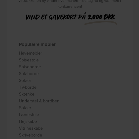
Vi trækker en ny vinder hver måned – deltag nu og vær med i
konkurrencen!
VIND ET GAVEKORT PÅ
2.000 DKK
Populære møbler
Havemøbler
Spisestole
Spiseborde
Sofaborde
Sofaer
TV-borde
Skænke
Understel & bordben
Sofaer
Lænestole
Højskabe
Vitrineskabe
Skriveborde