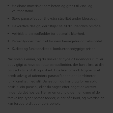
Holdbare materialer som beton og granit til vind- og
vejrmodstand.
Store parasolfødder til ekstra stabilitet under blæsevejr.
Dekorative design, der tilføjer stil til dit udendørs område.
Vejrbidste parasolfødder for optimal sikkerhed.
Parasolfødder med hjul for nem bevægelse og fleksibilitet.
Kvalitet og funktionalitet til konkurrencedygtige priser.
Når solen skinner, og du ønsker at nyde dit udendørs rum, er
det vigtigt at have de rette parasolfødder, der kan sikre, at din
parasol står stabilt og sikkert. Hos likehome.dk tilbyder vi et
bredt udvalg af udendørs parasolfødder, der kombinerer
funktionalitet med stil. Uanset om du har brug for en solid
basis til din parasol, eller du søger efter noget dekorativt,
finder du det hos os. Her er en grundig gennemgang af de
forskellige typer parasolfødder, vi har på tilbud, og hvordan de
kan forbedre dit udendørs ophold.