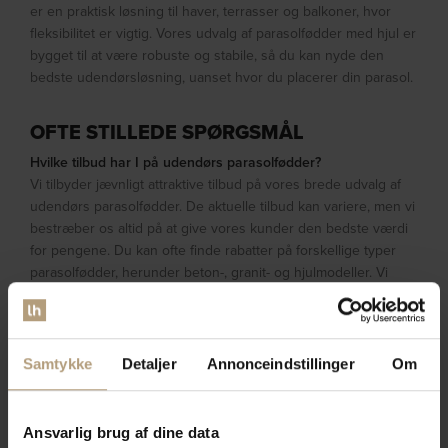
er en praktisk løsning til haver, terrasser og balkoner, hvor
fleksibilitet er vigtig. Vores udvalg af parasolfødder med hjul er
bygget til at være robuste og stabile, så du kan nyde den
bedste udendørsløsning, uanset hvor du placerer din parasol.
OFTE STILLEDE SPØRGSMÅL
Hvilke tilbud har I på udendørs parasolfødder?
Vi tilbyder jævnligt attraktive tilbud på vores brede udvalg af
udendørs parasolfødder. De aktuelle tilbud kan variere, men vi
bestræber os altid på at give vores kunder den bedste værdi
for pengene. Du kan ofte finde rabatter på forskellige typer
parasolfødder, herunder beton-, granit- og hjulmodeller. Vi
anbefaler, at du holder øje med vores tilbudsside og tilmelder
dig vores nyhedsbrev for at få direkte besked om de nyeste
tilbud og kampagner.
Samtykke
Detaljer
Annonceindstillinger
Om
Hvor holdbare er jeres parasolfødder til haven?
Vores parasolfødder til haven er designet til at være yderst
holdbare og modstandsdygtige over for diverse vejrforhold. Vi
Ansvarlig brug af dine data
anvender materialer af høj kvalitet såsom beton, granit og