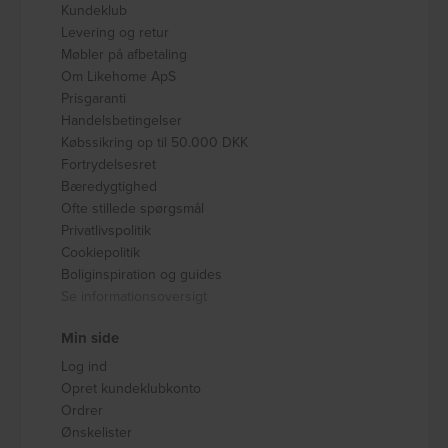
Kundeklub
Levering og retur
Møbler på afbetaling
Om Likehome ApS
Prisgaranti
Handelsbetingelser
Købssikring op til 50.000 DKK
Fortrydelsesret
Bæredygtighed
Ofte stillede spørgsmål
Privatlivspolitik
Cookiepolitik
Boliginspiration og guides
Se informationsoversigt
Min side
Log ind
Opret kundeklubkonto
Ordrer
Ønskelister