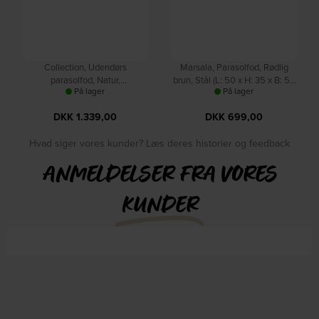
Collection, Udendørs
Marsala, Parasolfod, Rødlig
parasolfod, Natur,
brun, Stål (L: 50 x H: 35 x B: 50
På lager
På lager
Eukalyptustræ (Ø: 49 x H: 37
cm.) by Zuiver
cm.) by WOOOD
DKK
1.339,00
DKK
699,00
Hvad siger vores kunder? Læs deres historier og feedback
ANMELDELSER FRA VORES
KUNDER