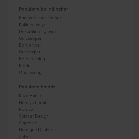
Populære boligtilbehør
Badeværelsestilbehør
Køkkenudstyr
Dekoration og pynt
Gulvtæpper
Bordlamper
Gulvlamper
Borddækning
Plaider
Opbevaring
Populære brands
Kave Home
Nordlys Furniture
Rowico
Spinder Design
Signature
Nordique Design
Zuiver