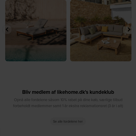
⁠
☀️ Sommerens naturlige
☀️ Find dit yndlingssted denne
samlingspunkt⁠
sommer⁠
...
...
8
0
8
0
Bliv medlem af likehome.dk's kundeklub
Opnå alle fordelene såsom 10% rabat på dine køb, særlige tilbud
forbeholdt medlemmer samt 1 år ekstra reklamationsret (3 år i alt)
Se alle fordelene her