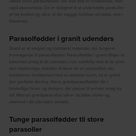
række store parasolfødder, der ikke blot er funktionelle, men
også økonomiske. De er designet til at understøtte parasoller
af høj kvalitet og sikre, at din skygge forbliver på plads, selv i
blæsevejr.
Parasolfødder i granit udendørs
Granit er et elegant og slidstærkt materiale, der fungerer
fremragende til parasolfødder. Parasolfødder i granit tilføjer et
luksuriøst præg til dit udendørs rum, samtidig med at de giver
den nødvendige stabilitet. Kræver du en parasolfod, der
kombinerer holdbarhed med et æstetisk touch, så er granit
den perfekte løsning. Vores granitparasolfødder fås i
forskellige farver og designs, der passer til enhver smag og
stil. Med en granitparasolfod sikrer du både styrke og
skønhed i dit udendørs område.
Tunge parasolfødder til store
parasoller