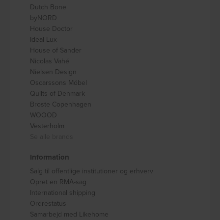
Dutch Bone
byNORD
House Doctor
Ideal Lux
House of Sander
Nicolas Vahé
Nielsen Design
Oscarssons Móbel
Quilts of Denmark
Broste Copenhagen
WOOOD
Vesterholm
Se alle brands
Information
Salg til offentlige institutioner og erhverv
Opret en RMA-sag
International shipping
Ordrestatus
Samarbejd med Likehome