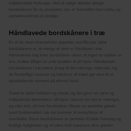
miljøbevidste forbruger. Ved at vælge danske design
bordskånere får du produkter, der er fremstillet med omhu og
opmærksomhed på detaljer.
Håndlavede bordskånere i træ
En af de mest charmefulde aspekter ved Nicolas Vahé
bordskånere er, at mange af dem er håndlavet i træ.
Håndværket bag hver bordskåner sikrer, at ingen to stykker er
ens, hvilket tilføjer en unik karakter til dit hjem. Håndlavede
bordskånere i træ bærer præg af det naturlige materiale, og
de forskellige nuancer og teksturer af træet gør dem til et
iøjnefaldende element på ethvert bord.
Træet er både holdbart og smukt, og det giver en varm og
indbydende atmosfære i dit hjem. Uanset om det er mahogni,
eg eller birk, vil hver bordskåner tilbyde en æstetisk glæde
samt funktionalitet, når det kommer til beskyttelse af
overflader. Disse bordskånere er perfekte til både hverdag og
festlige lejligheder og vil uden tvivl imponere dine gæster.