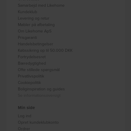
Samarbejd med Likehome
Kundeklub
Levering og retur
Møbler på afbetaling
Om Likehome ApS
Prisgaranti
Handelsbetingelser
Købssikring op til 50.000 DKK
Fortrydelsesret
Bæredygtighed
Ofte stillede spørgsmål
Privatlivspolitik
Cookiepolitik
Boliginspiration og guides
Se informationsoversigt
Min side
Log ind
Opret kundeklubkonto
Ordrer