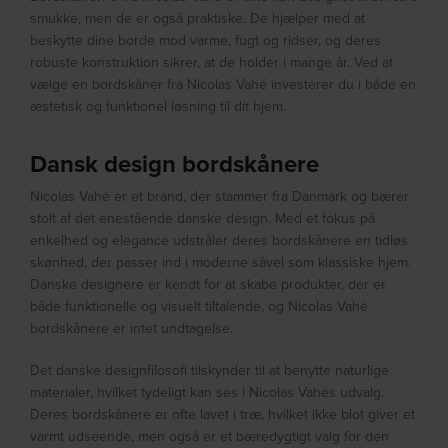
smukke, men de er også praktiske. De hjælper med at
beskytte dine borde mod varme, fugt og ridser, og deres
robuste konstruktion sikrer, at de holder i mange år. Ved at
vælge en bordskåner fra Nicolas Vahé investerer du i både en
æstetisk og funktionel løsning til dit hjem.
Dansk design bordskånere
Nicolas Vahé er et brand, der stammer fra Danmark og bærer
stolt af det enestående danske design. Med et fokus på
enkelhed og elegance udstråler deres bordskånere en tidløs
skønhed, der passer ind i moderne såvel som klassiske hjem.
Danske designere er kendt for at skabe produkter, der er
både funktionelle og visuelt tiltalende, og Nicolas Vahé
bordskånere er intet undtagelse.
Det danske designfilosofi tilskynder til at benytte naturlige
materialer, hvilket tydeligt kan ses i Nicolas Vahés udvalg.
Deres bordskånere er ofte lavet i træ, hvilket ikke blot giver et
varmt udseende, men også er et bæredygtigt valg for den