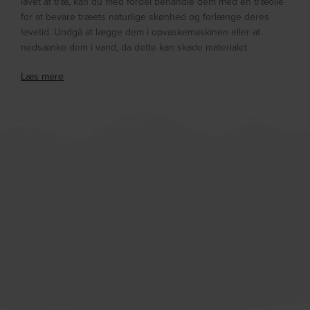
lavet af træ, kan du med fordel behandle dem med en træolie
for at bevare træets naturlige skønhed og forlænge deres
levetid. Undgå at lægge dem i opvaskemaskinen eller at
nedsænke dem i vand, da dette kan skade materialet.
Læs mere