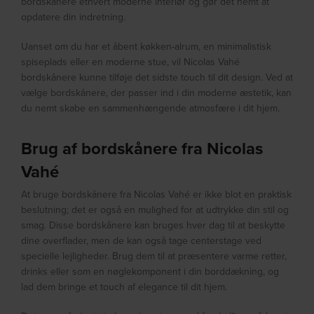
bordskånere ethvert moderne interiør og gør det nemt at
opdatere din indretning.
Uanset om du har et åbent køkken-alrum, en minimalistisk
spiseplads eller en moderne stue, vil Nicolas Vahé
bordskånere kunne tilføje det sidste touch til dit design. Ved at
vælge bordskånere, der passer ind i din moderne æstetik, kan
du nemt skabe en sammenhængende atmosfære i dit hjem.
Brug af bordskånere fra Nicolas
Vahé
At bruge bordskånere fra Nicolas Vahé er ikke blot en praktisk
beslutning; det er også en mulighed for at udtrykke din stil og
smag. Disse bordskånere kan bruges hver dag til at beskytte
dine overflader, men de kan også tage centerstage ved
specielle lejligheder. Brug dem til at præsentere varme retter,
drinks eller som en nøglekomponent i din borddækning, og
lad dem bringe et touch af elegance til dit hjem.