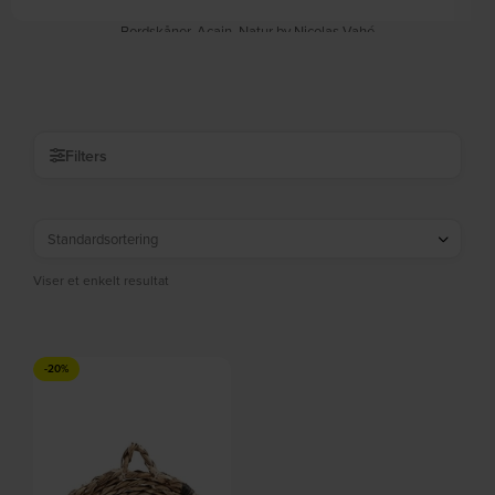
Bordskåner, Acain, Natur by Nicolas Vahé
På lager
DKK
48,00
DKK
60,00
Filters
Viser et enkelt resultat
-20%