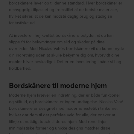
bordskånere lever op til denne standard. Hver bordskåner er
omhyggeligt tilpasset og fremstillet af de bedste materialer,
hvilket sikrer, at de kan modstå daglig brug og stadig se
fantastiske ud.
At investere i høj kvalitet bordskånere betyder, at du kan
slippe fri for bekymringer om slid og skader på dine
overflader. Med Nicolas Vahés bordskånere vil du kunne nyde
din indretning uden at skulle bekymre dig om, hvorvidt dine
møbler bliver beskadiget. Det er en investering i både stil og
holdbarhed.
Bordskånere til moderne hjem
Moderne hjem kræver en indretning, der er både funktionel
og stilfuld, og bordskånere er ingen undtagelse. Nicolas Vahé
bordskånere er designet med moderne æstetik i tankerne,
hvilket gør dem til det perfekte valg for alle, der ønsker at
tilføje et nutidigt touch til deres hjem. Med rene linjer,
minimalistiske former og unikke designs matcher disse