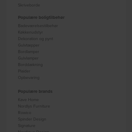
Skriveborde
Populære boligtilbehør
Badeværelsestilbehør
Køkkenudstyr
Dekoration og pynt
Gulvtæpper
Bordlamper
Gulvlamper
Borddækning
Plaider
Opbevaring
Populære brands
Kave Home
Nordlys Furniture
Rowico
Spinder Design
Signature