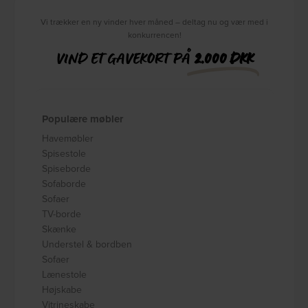
Vi trækker en ny vinder hver måned – deltag nu og vær med i
konkurrencen!
VIND ET GAVEKORT PÅ
2.000 DKK
Populære møbler
Havemøbler
Spisestole
Spiseborde
Sofaborde
Sofaer
TV-borde
Skænke
Understel & bordben
Sofaer
Lænestole
Højskabe
Vitrineskabe