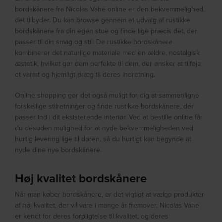
bordskånere fra Nicolas Vahé online er den bekvemmelighed,
det tilbyder. Du kan browse gennem et udvalg af rustikke
bordskånere fra din egen stue og finde lige præcis det, der
passer til din smag og stil. De rustikke bordskånere
kombinerer det naturlige materiale med en ældre, nostalgisk
æstetik, hvilket gør dem perfekte til dem, der ønsker at tilføje
et varmt og hjemligt præg til deres indretning.
Online shopping gør det også muligt for dig at sammenligne
forskellige stilretninger og finde rustikke bordskånere, der
passer ind i dit eksisterende interiør. Ved at bestille online får
du desuden mulighed for at nyde bekvemmeligheden ved
hurtig levering lige til døren, så du hurtigt kan begynde at
nyde dine nye bordskånere.
Høj kvalitet bordskånere
Når man køber bordskånere, er det vigtigt at vælge produkter
af høj kvalitet, der vil vare i mange år fremover. Nicolas Vahé
er kendt for deres forpligtelse til kvalitet, og deres