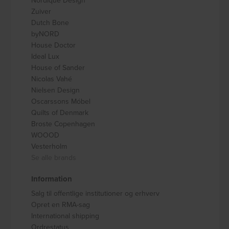
Nordique Design
Zuiver
Dutch Bone
byNORD
House Doctor
Ideal Lux
House of Sander
Nicolas Vahé
Nielsen Design
Oscarssons Móbel
Quilts of Denmark
Broste Copenhagen
WOOOD
Vesterholm
Se alle brands
Information
Salg til offentlige institutioner og erhverv
Opret en RMA-sag
International shipping
Ordrestatus