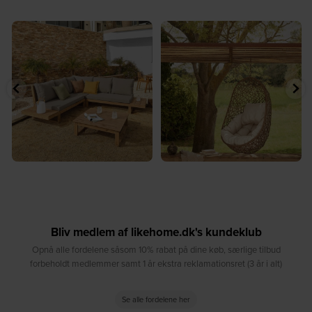
erens naturlige
☀️ Find dit yndlingssted denne
🤍 Rå materialer m
mlingspunkt⁠
sommer⁠
...
...
9
8
0
8
0
Bliv medlem af likehome.dk's kundeklub
Opnå alle fordelene såsom 10% rabat på dine køb, særlige tilbud
forbeholdt medlemmer samt 1 år ekstra reklamationsret (3 år i alt)
Se alle fordelene her