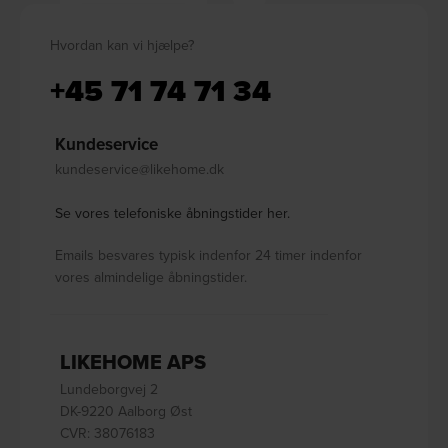
Hvordan kan vi hjælpe?
+45 71 74 71 34
Kundeservice
kundeservice@likehome.dk
Se vores telefoniske åbningstider her.
Emails besvares typisk indenfor 24 timer indenfor
vores almindelige åbningstider.
LIKEHOME APS
Lundeborgvej 2
DK-9220 Aalborg Øst
CVR: 38076183