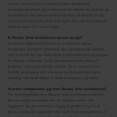
browse gennem vores sortiment, læse detaljerede
produktbeskrivelser og se inspirerende billeder for at finde de
bordskånere, der passer bedst til dit hjem. Vi tilbyder hurtig
levering på lagervarer, så du kan nyde dine nye bordskånere
allerede inden for 1-2 hverdage.
Er Nicolas Vahé bordskånere danske design?
Ja, Nicolas Vahé bordskånere er en del af en dansk
designdarv. Designet reflekterer den skandinaviske æstetik,
som er kendt for sine enkle linjer, funktionelle form og brugen
af naturlige materialer. Dette gør bordskånerne ikke kun
praktiske, men også utroligt stilfulde. De er designet med
henblik på at passe ind i moderne og minimalistiske hjem,
samtidig med at de tilføjer et strejf af elegance og varme.
Hvordan vedligeholder jeg mine Nicolas Vahé bordskånere?
For at vedligeholde dine Nicolas Vahé bordskånere korrekt,
bør du undgå at udsætte dem for ekstrem varme eller
fugtighed. Tør dem af med en fugtig klud efter brug for at
fjerne eventuelle madrester eller spild. Hvis bordskånerne er