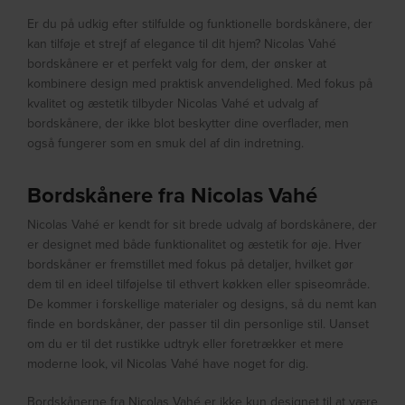
Er du på udkig efter stilfulde og funktionelle bordskånere, der
kan tilføje et strejf af elegance til dit hjem? Nicolas Vahé
bordskånere er et perfekt valg for dem, der ønsker at
kombinere design med praktisk anvendelighed. Med fokus på
kvalitet og æstetik tilbyder Nicolas Vahé et udvalg af
bordskånere, der ikke blot beskytter dine overflader, men
også fungerer som en smuk del af din indretning.
Bordskånere fra Nicolas Vahé
Nicolas Vahé er kendt for sit brede udvalg af bordskånere, der
er designet med både funktionalitet og æstetik for øje. Hver
bordskåner er fremstillet med fokus på detaljer, hvilket gør
dem til en ideel tilføjelse til ethvert køkken eller spiseområde.
De kommer i forskellige materialer og designs, så du nemt kan
finde en bordskåner, der passer til din personlige stil. Uanset
om du er til det rustikke udtryk eller foretrækker et mere
moderne look, vil Nicolas Vahé have noget for dig.
Bordskånerne fra Nicolas Vahé er ikke kun designet til at være