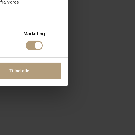
 fra vores
ter
Marketing
ting)
 medier og til at analysere
nden for sociale medier,
Tillad alle
e oplysninger, du har givet