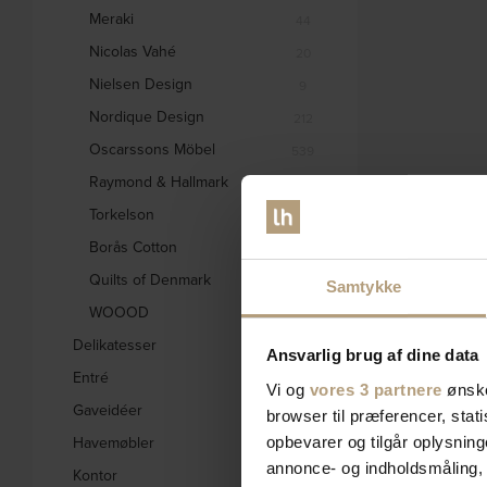
Meraki
44
Nicolas Vahé
20
Nielsen Design
9
Nordique Design
212
Oscarssons Möbel
539
Raymond & Hallmark
31
Torkelson
2
Borås Cotton
2
Quilts of Denmark
2
Samtykke
WOOOD
2225
Delikatesser
5
Ansvarlig brug af dine data
Entré
661
Vi og
vores 3 partnere
ønske
Gaveidéer
846
browser til præferencer, stat
Havemøbler
opbevarer og tilgår oplysning
559
annonce- og indholdsmåling,
Kontor
128