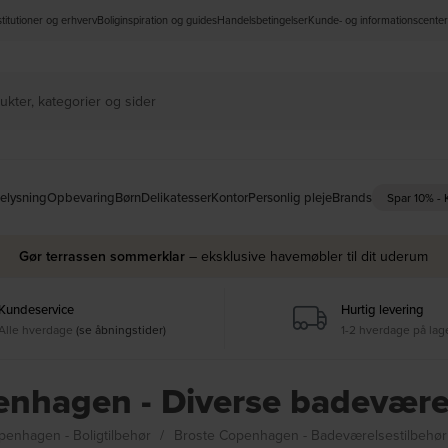
nstitutioner og erhverv
Boliginspiration og guides
Handelsbetingelser
Kunde- og informationscenter
elysning
Opbevaring
Børn
Delikatesser
Kontor
Personlig pleje
Brands
Spar 10% -
Gør terrassen sommerklar
– eksklusive havemøbler til dit uderum
Kundeservice
Hurtig levering
Alle hverdage
(se åbningstider)
1-2 hverdage på lag
enhagen - Diverse badeværel
penhagen - Boligtilbehør
Broste Copenhagen - Badeværelsestilbehø