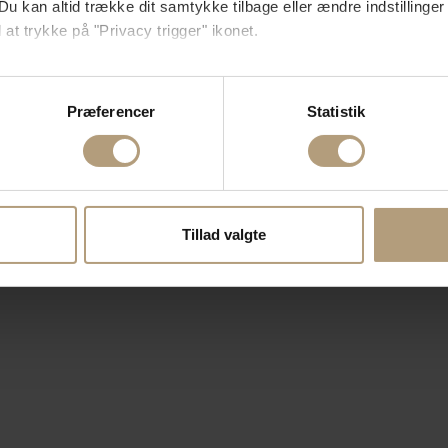
Du kan altid trække dit samtykke tilbage eller ændre indstillinger
 at trykke på "Privacy trigger" ikonet.
så gerne:
sninger om din placering, der kan være nøjagtig inden for få me
Præferencer
Statistik
 baseret på en scanning af dens unikke karakteristika (fingerprin
ebsitet.
se vores indhold og annoncer, til at vise dig funktioner til sociale
oplysninger om din brug af vores hjemmeside med vores partnere i
Tillad valgte
ysepartnere. Vores partnere kan kombinere disse data med andr
et fra din brug af deres tjenester.