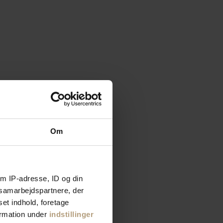
Om
m IP-adresse, ID og din
s samarbejdspartnere, der
set indhold, foretage
ormation under
indstillinger