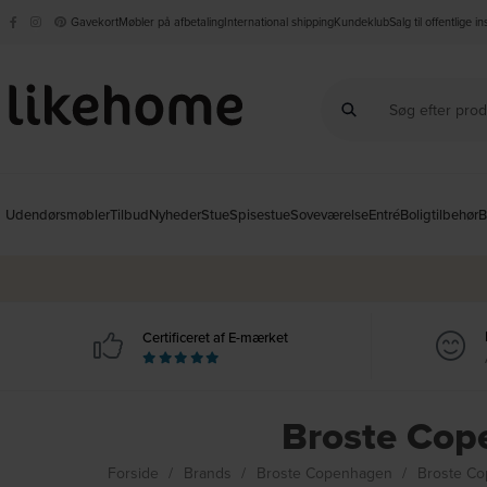
Gavekort
Møbler på afbetaling
International shipping
Kundeklub
Salg til offentlige i
Udendørsmøbler
Tilbud
Nyheder
Stue
Spisestue
Soveværelse
Entré
Boligtilbehør
B
Certificeret af E-mærket
Broste Cop
Forside
Brands
Broste Copenhagen
Broste Co