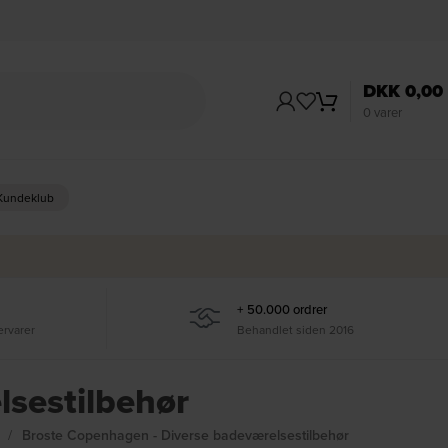
DKK
0,00
0
varer
 Kundeklub
+ 50.000 ordrer
ervarer
Behandlet siden 2016
sestilbehør
r
Broste Copenhagen - Diverse badeværelsestilbehør