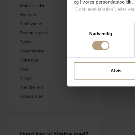
og i vores persondatapolitik. 
Møbler til dyr
3
"Cookiedeklaration", eller ved
Nyheder
1831
Opbevaring
Hvis du tillader det, vil vi og
241
Samtykkevalg
Indsamle præcise oply
Personlig pleje
31
Nødvendig
Identificere din enhed
Skabe
332
Dine valg anvendes på hele w
Soveværelse
578
Spisestue
Vi bruger cookies til at tilpas
1656
vores trafik. Vi deler også 
Stue
2793
Afvis
annonceringspartnere og anal
Tilbud
1842
dem, eller som de har indsaml
Trendsellers
571
Accessories
2
Hvad kan vi hjælpe med?