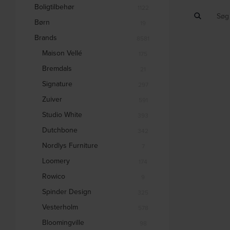
Boligtilbehør
1122
Børn
19
Brands
8581
Maison Vellé
175
Bremdals
21
Signature
297
Zuiver
591
Studio White
393
Dutchbone
342
Nordlys Furniture
7
Loomery
174
Rowico
9
Spinder Design
325
Vesterholm
578
Bloomingville
98