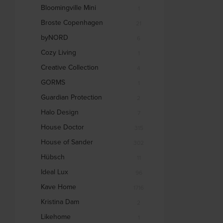
Bloomingville Mini
1
Broste Copenhagen
21
byNORD
6
Cozy Living
1
Creative Collection
4
GORMS
1
Guardian Protection
2
Halo Design
7
House Doctor
315
House of Sander
302
Hübsch
11
Ideal Lux
96
Kave Home
1716
Kristina Dam
2
Likehome
1