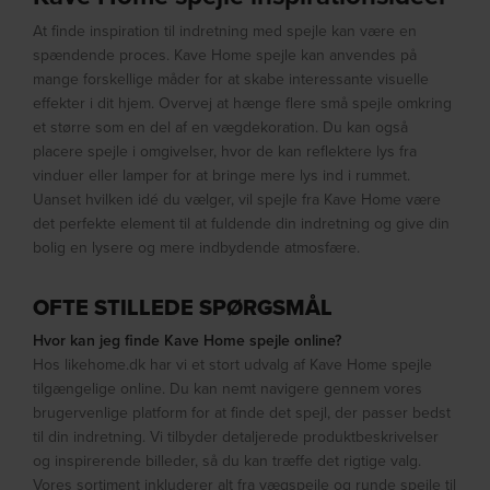
At finde inspiration til indretning med spejle kan være en
spændende proces. Kave Home spejle kan anvendes på
mange forskellige måder for at skabe interessante visuelle
effekter i dit hjem. Overvej at hænge flere små spejle omkring
et større som en del af en vægdekoration. Du kan også
placere spejle i omgivelser, hvor de kan reflektere lys fra
vinduer eller lamper for at bringe mere lys ind i rummet.
Uanset hvilken idé du vælger, vil spejle fra Kave Home være
det perfekte element til at fuldende din indretning og give din
bolig en lysere og mere indbydende atmosfære.
OFTE STILLEDE SPØRGSMÅL
Hvor kan jeg finde Kave Home spejle online?
Hos likehome.dk har vi et stort udvalg af Kave Home spejle
tilgængelige online. Du kan nemt navigere gennem vores
brugervenlige platform for at finde det spejl, der passer bedst
til din indretning. Vi tilbyder detaljerede produktbeskrivelser
og inspirerende billeder, så du kan træffe det rigtige valg.
Vores sortiment inkluderer alt fra vægspejle og runde spejle til