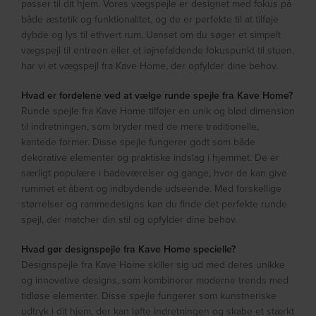
passer til dit hjem. Vores vægspejle er designet med fokus på
både æstetik og funktionalitet, og de er perfekte til at tilføje
dybde og lys til ethvert rum. Uanset om du søger et simpelt
vægspejl til entreen eller et iøjnefaldende fokuspunkt til stuen,
har vi et vægspejl fra Kave Home, der opfylder dine behov.
Hvad er fordelene ved at vælge runde spejle fra Kave Home?
Runde spejle fra Kave Home tilføjer en unik og blød dimension
til indretningen, som bryder med de mere traditionelle,
kantede former. Disse spejle fungerer godt som både
dekorative elementer og praktiske indslag i hjemmet. De er
særligt populære i badeværelser og gange, hvor de kan give
rummet et åbent og indbydende udseende. Med forskellige
størrelser og rammedesigns kan du finde det perfekte runde
spejl, der matcher din stil og opfylder dine behov.
Hvad gør designspejle fra Kave Home specielle?
Designspejle fra Kave Home skiller sig ud med deres unikke
og innovative designs, som kombinerer moderne trends med
tidløse elementer. Disse spejle fungerer som kunstneriske
udtryk i dit hjem, der kan løfte indretningen og skabe et stærkt