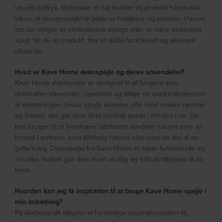
visuelt indtryk. Materialer af høj kvalitet og præcist håndværk
sikrer, at designspejlene både er holdbare og smukke. Uanset
om du vælger et minimalistisk design eller et mere dekoreret
spejl, får du et produkt, der er både funktionelt og æstetisk
tiltalende.
Hvad er Kave Home dekospejle og deres anvendelse?
Kave Home dekospejle er designet til at fungere som
dekorative elementer i hjemmet og tilføje en ekstra dimension
til indretningen. Disse spejle kommer ofte med unikke rammer
og former, der gør dem til et centralt punkt i ethvert rum. De
kan bruges til at fremhæve bestemte områder såsom over en
konsol i entreen, som blikfang i stuen eller som en del af en
gallerivæg. Dekospejle fra Kave Home er både funktionelle og
smukke, hvilket gør dem til en alsidig og stilfuld tilføjelse til dit
hjem.
Hvordan kan jeg få inspiration til at bruge Kave Home spejle i
min indretning?
På likehome.dk tilbyder vi forskellige inspirationsidéer til,