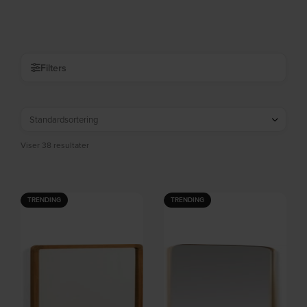
cm by Kave Home
Kave Home
Forventet levering: 06-09-2026
På lager
DKK
979,00
DKK
1.659,00
Filters
Viser 38 resultater
TRENDING
TRENDING