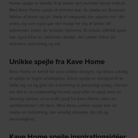
Home spejle er ideelle til at skabe det perfekte første indtryk.
Med Kave Home spejle til entreen kan du skabe en illusorisk
følelse af plads og lys. Vælg et vægspejl, der passer ind i din
entre, og som også gør det muligt for dig at tjekke dit
udseende, inden du forlader hjemmet. Et smukt, stilfuldt spejl
kan også blive en dekorativ detalje, der sætter fokus på
entreens indretning og stil.
Unikke spejle fra Kave Home
Kave Home er kendt for sine unikke designs, og deres udvalg
af spejle er ingen undtagelse. Disse spejle er designet til at
skille sig ud og give din indretning et personligt præg. Uanset
om det er et usædvanligt formet spejl eller et spejl med en
farverig ramme, vil et unikt spejl fra Kave Home være en
samtalestarter i dit hjem. Med disse unikke spejle kan du
skabe en indretning, der virkelig afspejler din stil og
personlighed.
Kave Home spejle inspirationsidéer