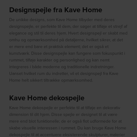
Designspejle fra Kave Home
De unikke designs, som Kave Home tilbyder med deres
designspejle, er perfekte til dem, der søger at tilføje et strejf af
elegance og stil til deres hjem. Hvert designspejl er skabt med
omhu og opmærksomhed på detaljerne, hvilket sikrer, at det
er mere end bare et praktisk element; det er også et
kunstværk. Disse designspejle kan fungere som fokuspunkt i
rummet, tilføje karakter og personlighed og kan nemt
integreres i både moderne og traditionelle indretninger.
Uanset hvilket rum du indretter, vil et designspejl fra Kave
Home helt sikkert tiltrække opmærksomhed.
Kave Home dekospejle
Kave Home dekospejle er perfekte til at tilføje en dekorativ
dimension til dit hjem. Disse spejle er designet til at være
mere end blot funktionelle; de er også flot udformede for at
skabe visuelle interessen i rummet. Du kan bruge Kave Home
dekospejle til at accentuere eksisterende skulpturer, malerier