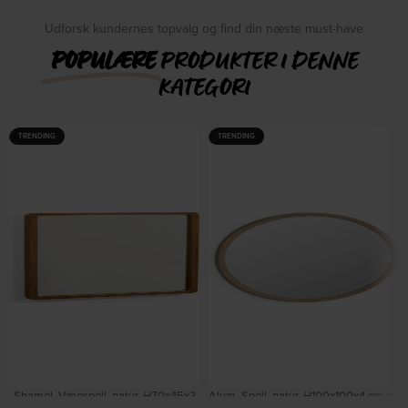
Udforsk kundernes topvalg og find din næste must-have
POPULÆRE
PRODUKTER I DENNE
KATEGORI
TRENDING
TRENDING
Shamel, Vægspejl, natur, H70x45x3
Alum, Spejl, natur, H100x100x4 cm by