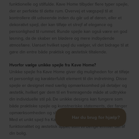
funktionelle og stilfulde. Kave Home tilbyder flere typer spejle,
der er perfekte til dette rum. Overvej et vægspejl til at
kontrollere dit udseende inden du går ud af døren, eller et
dekorativt spejl, der kan tilføje et strejf af elegance og
personlighed til rummet. Runde spejle kan også være en god
løsning, da de skaber en blødere og mere indbydende
atmosfære. Uanset hvilket spejl du vælger, vil det bidrage til at
gøre din entre både praktisk og æstetisk tiltalende.
Hvorfor vælge unikke spejle fra Kave Home?
Unikke spejle fra Kave Home giver dig muligheden for at tilføje
et personligt og karakterfuldt element til din indretning. Disse
spejle er designet med særlig opmærksomhed på detaljer og
æstetik, hvilket gør dem til en fremragende måde at udtrykke
din individuelle stil på. De unikke designs kan fungere som
både praktiske spejle og kunstneriske statements, der fanger
opmærksomheden og skaber en særlig atmosfære i dit hjem.
Med et unikt spejl fra Kave Home får du en kombination af
funktionalitet og æstetisk appel, som vil berige enhver del af
din bolig.