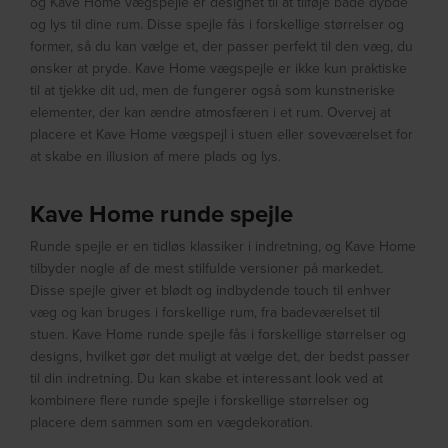
og Kave Home vægspejle er designet til at tilføje både dybde
og lys til dine rum. Disse spejle fås i forskellige størrelser og
former, så du kan vælge et, der passer perfekt til den væg, du
ønsker at pryde. Kave Home vægspejle er ikke kun praktiske
til at tjekke dit ud, men de fungerer også som kunstneriske
elementer, der kan ændre atmosfæren i et rum. Overvej at
placere et Kave Home vægspejl i stuen eller soveværelset for
at skabe en illusion af mere plads og lys.
Kave Home runde spejle
Runde spejle er en tidløs klassiker i indretning, og Kave Home
tilbyder nogle af de mest stilfulde versioner på markedet.
Disse spejle giver et blødt og indbydende touch til enhver
væg og kan bruges i forskellige rum, fra badeværelset til
stuen. Kave Home runde spejle fås i forskellige størrelser og
designs, hvilket gør det muligt at vælge det, der bedst passer
til din indretning. Du kan skabe et interessant look ved at
kombinere flere runde spejle i forskellige størrelser og
placere dem sammen som en vægdekoration.