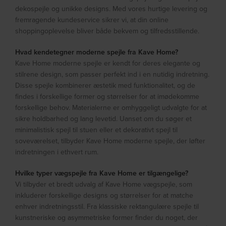
dekospejle og unikke designs. Med vores hurtige levering og
fremragende kundeservice sikrer vi, at din online
shoppingoplevelse bliver både bekvem og tilfredsstillende.
Hvad kendetegner moderne spejle fra Kave Home?
Kave Home moderne spejle er kendt for deres elegante og
stilrene design, som passer perfekt ind i en nutidig indretning.
Disse spejle kombinerer æstetik med funktionalitet, og de
findes i forskellige former og størrelser for at imødekomme
forskellige behov. Materialerne er omhyggeligt udvalgte for at
sikre holdbarhed og lang levetid. Uanset om du søger et
minimalistisk spejl til stuen eller et dekorativt spejl til
soveværelset, tilbyder Kave Home moderne spejle, der løfter
indretningen i ethvert rum.
Hvilke typer vægspejle fra Kave Home er tilgængelige?
Vi tilbyder et bredt udvalg af Kave Home vægspejle, som
inkluderer forskellige designs og størrelser for at matche
enhver indretningsstil. Fra klassiske rektangulære spejle til
kunstneriske og asymmetriske former finder du noget, der