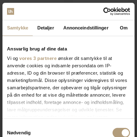
Nerina, Vægspejl, natur,
Rokia, Spejl, natur, H55x90x3
H152x52x6 cm by Kave Home
cm by Kave Home
Samtykke
Detaljer
Annonceindstillinger
Om
På lager
På lager
DKK
1.299,00
DKK
1.619,00
Ansvarlig brug af dine data
Vi og
vores 3 partnere
ønsker dit samtykke til at
anvende cookies og indsamle persondata om IP-
adresse, ID og din browser til præferencer, statistik og
marketingformål. Disse oplysninger videregives til vores
samarbejdspartnere, der opbevarer og tilgår oplysninger
på din enhed for at vise dig målrettede annoncer, levere
tilpasset indhold, foretage annonce- og indholdsmåling,
lave målgruppeundersøgelser og udvikle tjenester. Se
mere information under
indstillinger
og i vores
persondatapolitik. Du kan altid trække dit samtykke
Samtykkevalg
Akila, Spejl, natur, H40x40x5
Ulrica, Gulvspejl, sort,
tilbage eller ændre indstillinger fra vores
Nødvendig
cm by Kave Home
H80,5x80x2 cm by Kave Home