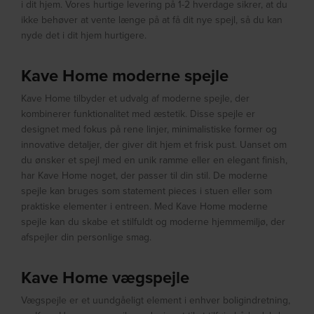
i dit hjem. Vores hurtige levering på 1-2 hverdage sikrer, at du
ikke behøver at vente længe på at få dit nye spejl, så du kan
nyde det i dit hjem hurtigere.
Kave Home moderne spejle
Kave Home tilbyder et udvalg af moderne spejle, der
kombinerer funktionalitet med æstetik. Disse spejle er
designet med fokus på rene linjer, minimalistiske former og
innovative detaljer, der giver dit hjem et frisk pust. Uanset om
du ønsker et spejl med en unik ramme eller en elegant finish,
har Kave Home noget, der passer til din stil. De moderne
spejle kan bruges som statement pieces i stuen eller som
praktiske elementer i entreen. Med Kave Home moderne
spejle kan du skabe et stilfuldt og moderne hjemmemiljø, der
afspejler din personlige smag.
Kave Home vægspejle
Vægspejle er et uundgåeligt element i enhver boligindretning,