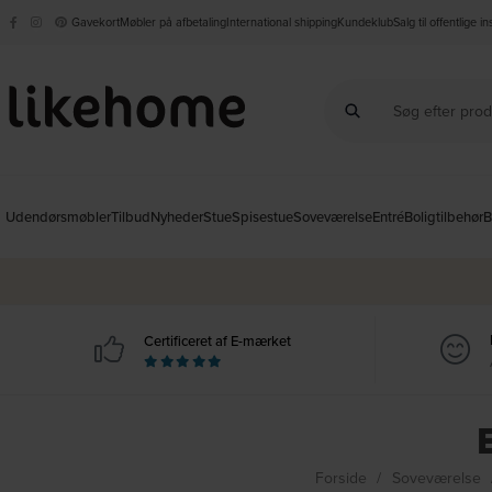
Gavekort
Møbler på afbetaling
International shipping
Kundeklub
Salg til offentlige i
Udendørsmøbler
Tilbud
Nyheder
Stue
Spisestue
Soveværelse
Entré
Boligtilbehør
B
Certificeret af E-mærket
Forside
Soveværelse