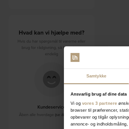
Hvad kan vi hjælpe med?
Hvis du har spørgsmål til varerne eller
brug for rådgivning, så kontakt os
endelig
Samtykke
Ansvarlig brug af dine data
Vi og
vores 3 partnere
ønske
Kundeservice
browser til præferencer, stat
Åben alle hverdage
(se åbningstider)
opbevarer og tilgår oplysning
annonce- og indholdsmåling,