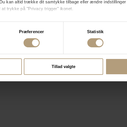
Du kan altid trække dit samtykke tilbage eller ændre indstillinger
 at trykke på "Privacy trigger" ikonet.
så gerne:
sninger om din placering, der kan være nøjagtig inden for få me
Præferencer
Statistik
 baseret på en scanning af dens unikke karakteristika (fingerprin
ebsitet.
se vores indhold og annoncer, til at vise dig funktioner til sociale
oplysninger om din brug af vores hjemmeside med vores partnere i
Tillad valgte
ysepartnere. Vores partnere kan kombinere disse data med andr
et fra din brug af deres tjenester.