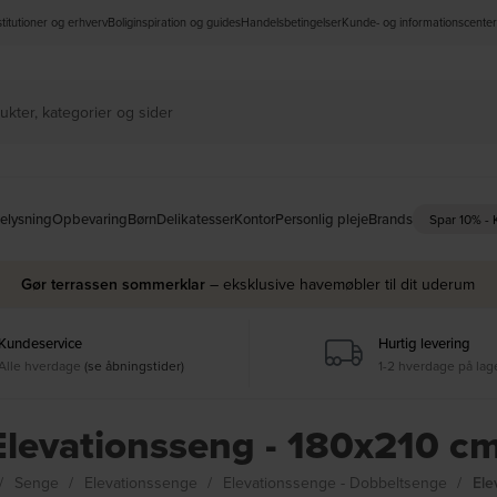
nstitutioner og erhverv
Boliginspiration og guides
Handelsbetingelser
Kunde- og informationscenter
elysning
Opbevaring
Børn
Delikatesser
Kontor
Personlig pleje
Brands
Spar 10% -
Gør terrassen sommerklar
– eksklusive havemøbler til dit uderum
Kundeservice
Hurtig levering
Alle hverdage
(se åbningstider)
1-2 hverdage på lag
Elevationsseng - 180x210 cm
Senge
Elevationssenge
Elevationssenge - Dobbeltsenge
Ele