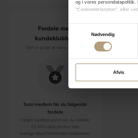
og i vores persondatapolitik. 
"Cookiedeklaration", eller ved
Hvis du tillader det, vil vi og
Fordele med
Samtykkevalg
Indsamle præcise oply
Nødvendig
kundeklubben
Identificere din enhed
Dine valg anvendes på hele w
Det er gratis at være medlem!
Vi bruger cookies til at tilpas
vores trafik. Vi deler også 
Afvis
annonceringspartnere og anal
dem, eller som de har indsaml
Som medlem får du følgende
fordele
Optjen loyalitetspoint når du handler
Få 10% rabat på dine køb
Særlige tilbud forbeholdt medlemmer