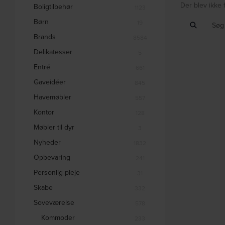
Der blev ikke 
Boligtilbehør
1123
Børn
19
Brands
8584
Delikatesser
5
Entré
661
Gaveidéer
845
Havemøbler
557
Kontor
128
Møbler til dyr
3
Nyheder
1832
Opbevaring
241
Personlig pleje
31
Skabe
332
Soveværelse
578
Kommoder
233