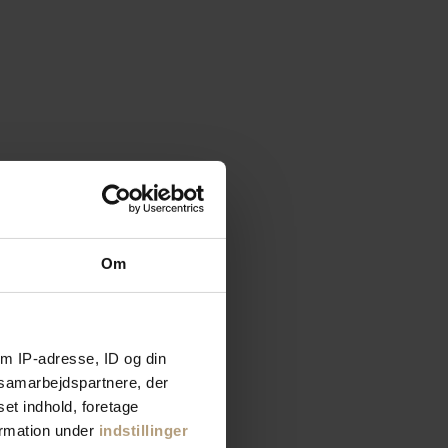
Om
m IP-adresse, ID og din
s samarbejdspartnere, der
set indhold, foretage
ormation under
indstillinger