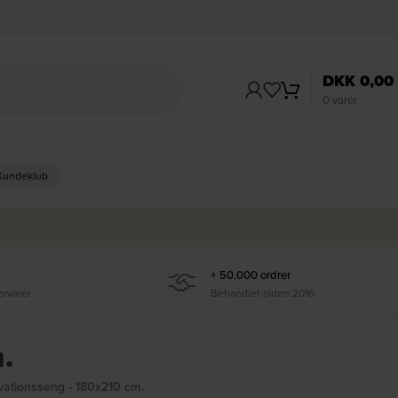
DKK
0,00
0
varer
 Kundeklub
+ 50.000 ordrer
ervarer
Behandlet siden 2016
.
vationsseng - 180x210 cm.