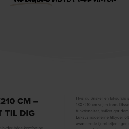
210 CM –
Hvis du ønsker en luksuriøs 
180×210 cm vejen frem. Disse
 TIL DIG
funktionalitet, hvilket gør dem 
Luksusmodellerne tilbyder of
avancerede fjernbetjeninger, 
ilbyder både komfort og