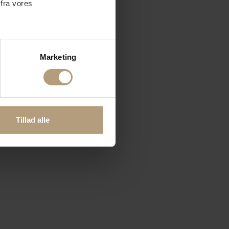
 fra vores
ter
Marketing
ting)
 medier og til at analysere
nden for sociale medier,
Tillad alle
e oplysninger, du har givet