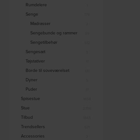
Rumdelere
1
Senge
175
Madrasser
2
Sengebunde og rammer
59
Sengetilbehør
102
Sengesæt
5
Tøjstativer
11
Borde til soveværelset
131
Dyner
5
Puder
17
Spisestue
1658
Stue
2796
Tilbud
1845
Trendsellers
571
Accessories
2