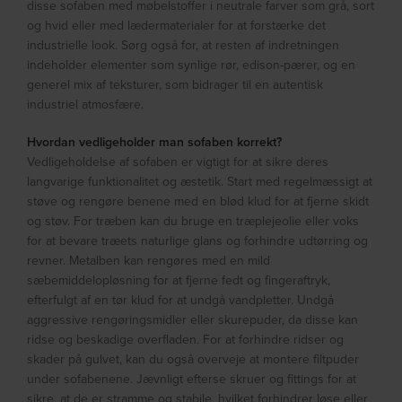
disse sofaben med møbelstoffer i neutrale farver som grå, sort
og hvid eller med lædermaterialer for at forstærke det
industrielle look. Sørg også for, at resten af indretningen
indeholder elementer som synlige rør, edison-pærer, og en
generel mix af teksturer, som bidrager til en autentisk
industriel atmosfære.
Hvordan vedligeholder man sofaben korrekt?
Vedligeholdelse af sofaben er vigtigt for at sikre deres
langvarige funktionalitet og æstetik. Start med regelmæssigt at
støve og rengøre benene med en blød klud for at fjerne skidt
og støv. For træben kan du bruge en træplejeolie eller voks
for at bevare træets naturlige glans og forhindre udtørring og
revner. Metalben kan rengøres med en mild
sæbemiddelopløsning for at fjerne fedt og fingeraftryk,
efterfulgt af en tør klud for at undgå vandpletter. Undgå
aggressive rengøringsmidler eller skurepuder, da disse kan
ridse og beskadige overfladen. For at forhindre ridser og
skader på gulvet, kan du også overveje at montere filtpuder
under sofabenene. Jævnligt efterse skruer og fittings for at
sikre, at de er stramme og stabile, hvilket forhindrer løse eller