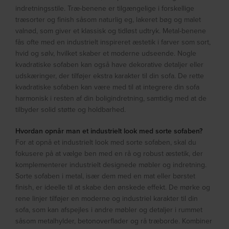
indretningsstile. Træ-benene er tilgængelige i forskellige
træsorter og finish såsom naturlig eg, lakeret bøg og malet
valnød, som giver et klassisk og tidløst udtryk. Metal-benene
fås ofte med en industrielt inspireret æstetik i farver som sort,
hvid og sølv, hvilket skaber et moderne udseende. Nogle
kvadratiske sofaben kan også have dekorative detaljer eller
udskæringer, der tilføjer ekstra karakter til din sofa. De rette
kvadratiske sofaben kan være med til at integrere din sofa
harmonisk i resten af din boligindretning, samtidig med at de
tilbyder solid støtte og holdbarhed.
Hvordan opnår man et industrielt look med sorte sofaben?
For at opnå et industrielt look med sorte sofaben, skal du
fokusere på at vælge ben med en rå og robust æstetik, der
komplementerer industrielt designede møbler og indretning.
Sorte sofaben i metal, især dem med en mat eller børstet
finish, er ideelle til at skabe den ønskede effekt. De mørke og
rene linjer tilføjer en moderne og industriel karakter til din
sofa, som kan afspejles i andre møbler og detaljer i rummet
såsom metalhylder, betonoverflader og rå træborde. Kombiner