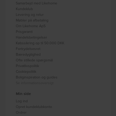
Samarbejd med Likehome
Kundeklub
Levering og retur
Møbler på afbetaling
Om Likehome ApS
Prisgaranti
Handelsbetingelser
Købssikring op til 50.000 DKK
Fortrydelsesret
Bæredygtighed
Ofte stillede spørgsmål
Privatlivspolitik
Cookiepolitik
Boliginspiration og guides
Se informationsoversigt
Min side
Log ind
Opret kundeklubkonto
Ordrer