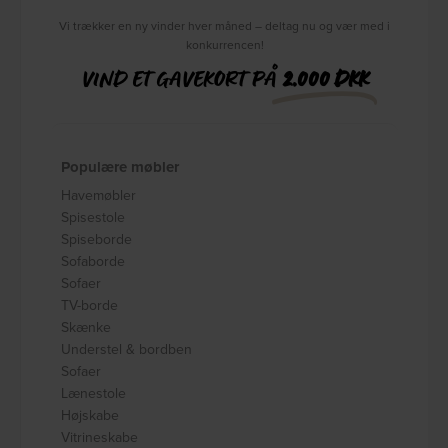
Vi trækker en ny vinder hver måned – deltag nu og vær med i
konkurrencen!
VIND ET GAVEKORT PÅ
2.000 DKK
Populære møbler
Havemøbler
Spisestole
Spiseborde
Sofaborde
Sofaer
TV-borde
Skænke
Understel & bordben
Sofaer
Lænestole
Højskabe
Vitrineskabe