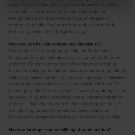
rejse sig op fra sofaen, hvilket er særligt gavnligt for ældre
mennesker eller personer med mobilitetsproblemer.
Designmæssigt kan høje sofaben tilføje en elegant og
moderne touch til din sofa og forbedre den overordnede
harmoni og balance i din boligindretning.
Hvordan matcher sølv sofaben skandinavisk stil?
Sølv sofaben er en fremragende valg, når det kommer til at
komplementere den skandinaviske stil, som er kendt for sin
enkelhed, funktionalitet og brug af lyse farver og naturlige
materialer. Sølvfarvede sofaben tilbyder et moderne og stilrent
udtryk, der passer perfekt ind i de rene linjer og minimalistiske
designtræk, som karakteriserer skandinavisk indretning. De
blanke og reflekterende overflader af sølvsteder bidrager til at
skabe en lys og åben atmosfære, som er kendetegnende for
denne stil. Samtidig harmonerer sølv sofaben godt med lyse
træmøbler og neutrale farvepaletter, hvilket skaber en
balanceret og elegant indretning, der er både tidløs og frisk.
Hvordan foretager man udskiftning af runde sofaben?