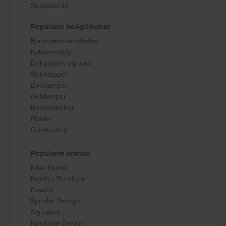
Skriveborde
Populære boligtilbehør
Badeværelsestilbehør
Køkkenudstyr
Dekoration og pynt
Gulvtæpper
Bordlamper
Gulvlamper
Borddækning
Plaider
Opbevaring
Populære brands
Kave Home
Nordlys Furniture
Rowico
Spinder Design
Signature
Nordique Design