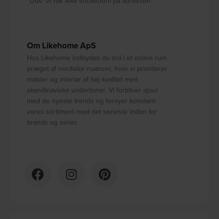
Obs: Vi har ikke showroom på adressen
Om Likehome ApS
Hos Likehome indbydes du ind i et online rum
præget af nordiske nuancer, hvor vi prioriterer
møbler og interiør af høj kvalitet med
skandinaviske undertoner. Vi forbliver ajour
med de nyeste trends og fornyer konstant
vores sortiment med det seneste inden for
brands og serier.