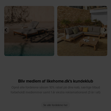
⁠
☀️ Sommerens naturlige
☀️ Find dit yndlingssted denne
samlingspunkt⁠
sommer⁠
...
...
8
0
8
0
Bliv medlem af likehome.dk's kundeklub
Opnå alle fordelene såsom 10% rabat på dine køb, særlige tilbud
forbeholdt medlemmer samt 1 år ekstra reklamationsret (3 år i alt)
Se alle fordelene her