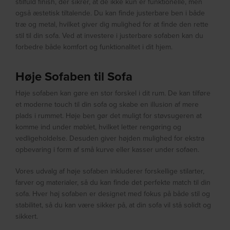
stilfuld finish, der sikrer, at de ikke kun er funktionelle, men
også æstetisk tiltalende. Du kan finde justerbare ben i både
træ og metal, hvilket giver dig mulighed for at finde den rette
stil til din sofa. Ved at investere i justerbare sofaben kan du
forbedre både komfort og funktionalitet i dit hjem.
Høje Sofaben til Sofa
Høje sofaben kan gøre en stor forskel i dit rum. De kan tilføre
et moderne touch til din sofa og skabe en illusion af mere
plads i rummet. Høje ben gør det muligt for støvsugeren at
komme ind under møblet, hvilket letter rengøring og
vedligeholdelse. Desuden giver højden mulighed for ekstra
opbevaring i form af små kurve eller kasser under sofaen.
Vores udvalg af høje sofaben inkluderer forskellige stilarter,
farver og materialer, så du kan finde det perfekte match til din
sofa. Hver høj sofaben er designet med fokus på både stil og
stabilitet, så du kan være sikker på, at din sofa vil stå solidt og
sikkert.