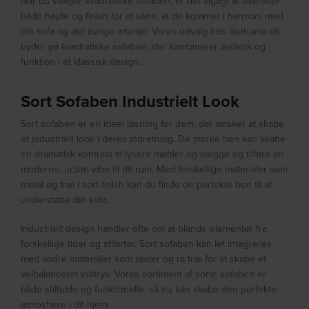
Når du vælger kvadratiske sofaben, er det vigtigt at overveje
både højde og finish for at sikre, at de kommer i harmoni med
din sofa og det øvrige interiør. Vores udvalg hos likehome.dk
byder på kvadratiske sofaben, der kombinerer æstetik og
funktion i et klassisk design.
Sort Sofaben Industrielt Look
Sort sofaben er en ideel løsning for dem, der ønsker at skabe
et industrielt look i deres indretning. De mørke ben kan skabe
en dramatisk kontrast til lysere møbler og vægge og tilføre en
moderne, urban vibe til dit rum. Med forskellige materialer som
metal og træ i sort finish kan du finde de perfekte ben til at
understøtte din sofa.
Industrielt design handler ofte om at blande elementer fra
forskellige tider og stilarter. Sort sofaben kan let integreres
med andre materialer som læder og rå træ for at skabe et
velbalanceret indtryk. Vores sortiment af sorte sofaben er
både stilfulde og funktionelle, så du kan skabe den perfekte
atmosfære i dit hjem.