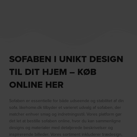
SOFABEN I UNIKT DESIGN
TIL DIT HJEM – KØB
ONLINE HER
Sofaben er essentielle for både udseende og stabilitet af din
sofa. likehome.dk tilbyder et varieret udvalg af sofaben, der
matcher enhver smag og indretningsstil. Vores platform gør
det let at bestille sofaben online, hvor du kan sammenligne
designs og materialer med detaljerede beskrivelser og
inspirerende billeder. Vores sortiment inkluderer trædesign,