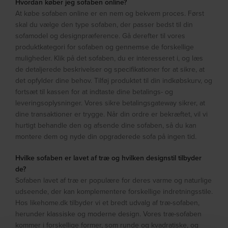
Hvordan køber jeg sofaben online?
At købe sofaben online er en nem og bekvem proces. Først
skal du vælge den type sofaben, der passer bedst til din
sofamodel og designpræference. Gå derefter til vores
produktkategori for sofaben og gennemse de forskellige
muligheder. Klik på det sofaben, du er interesseret i, og læs
de detaljerede beskrivelser og specifikationer for at sikre, at
det opfylder dine behov. Tilføj produktet til din indkøbskurv, og
fortsæt til kassen for at indtaste dine betalings- og
leveringsoplysninger. Vores sikre betalingsgateway sikrer, at
dine transaktioner er trygge. Når din ordre er bekræftet, vil vi
hurtigt behandle den og afsende dine sofaben, så du kan
montere dem og nyde din opgraderede sofa på ingen tid.
Hvilke sofaben er lavet af træ og hvilken designstil tilbyder
de?
Sofaben lavet af træ er populære for deres varme og naturlige
udseende, der kan komplementere forskellige indretningsstile.
Hos likehome.dk tilbyder vi et bredt udvalg af træ-sofaben,
herunder klassiske og moderne design. Vores træ-sofaben
kommer i forskellige former, som runde og kvadratiske, og