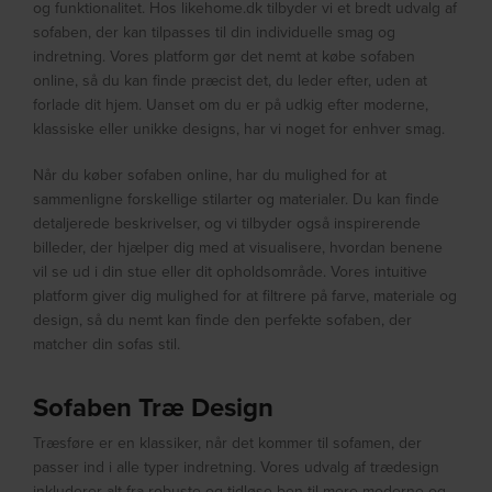
og funktionalitet. Hos likehome.dk tilbyder vi et bredt udvalg af
sofaben, der kan tilpasses til din individuelle smag og
indretning. Vores platform gør det nemt at købe sofaben
online, så du kan finde præcist det, du leder efter, uden at
forlade dit hjem. Uanset om du er på udkig efter moderne,
klassiske eller unikke designs, har vi noget for enhver smag.
Når du køber sofaben online, har du mulighed for at
sammenligne forskellige stilarter og materialer. Du kan finde
detaljerede beskrivelser, og vi tilbyder også inspirerende
billeder, der hjælper dig med at visualisere, hvordan benene
vil se ud i din stue eller dit opholdsområde. Vores intuitive
platform giver dig mulighed for at filtrere på farve, materiale og
design, så du nemt kan finde den perfekte sofaben, der
matcher din sofas stil.
Sofaben Træ Design
Træsføre er en klassiker, når det kommer til sofamen, der
passer ind i alle typer indretning. Vores udvalg af trædesign
inkluderer alt fra robuste og tidløse ben til mere moderne og