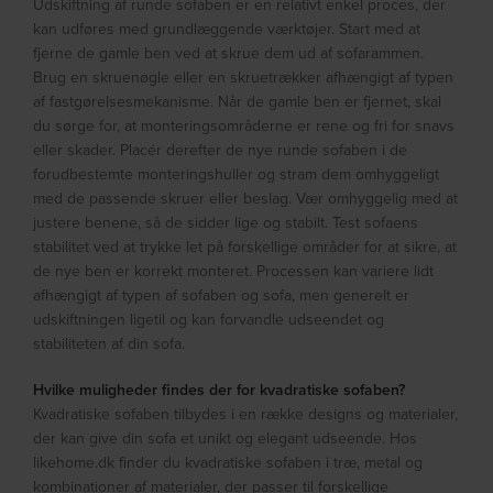
Udskiftning af runde sofaben er en relativt enkel proces, der
kan udføres med grundlæggende værktøjer. Start med at
fjerne de gamle ben ved at skrue dem ud af sofarammen.
Brug en skruenøgle eller en skruetrækker afhængigt af typen
af fastgørelsesmekanisme. Når de gamle ben er fjernet, skal
du sørge for, at monteringsområderne er rene og fri for snavs
eller skader. Placér derefter de nye runde sofaben i de
forudbestemte monteringshuller og stram dem omhyggeligt
med de passende skruer eller beslag. Vær omhyggelig med at
justere benene, så de sidder lige og stabilt. Test sofaens
stabilitet ved at trykke let på forskellige områder for at sikre, at
de nye ben er korrekt monteret. Processen kan variere lidt
afhængigt af typen af sofaben og sofa, men generelt er
udskiftningen ligetil og kan forvandle udseendet og
stabiliteten af din sofa.
Hvilke muligheder findes der for kvadratiske sofaben?
Kvadratiske sofaben tilbydes i en række designs og materialer,
der kan give din sofa et unikt og elegant udseende. Hos
likehome.dk finder du kvadratiske sofaben i træ, metal og
kombinationer af materialer, der passer til forskellige