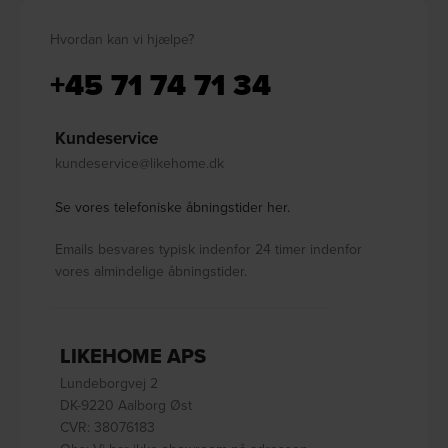
Hvordan kan vi hjælpe?
+45 71 74 71 34
Kundeservice
kundeservice@likehome.dk
Se vores telefoniske åbningstider her.
Emails besvares typisk indenfor 24 timer indenfor
vores almindelige åbningstider.
LIKEHOME APS
Lundeborgvej 2
DK-9220 Aalborg Øst
CVR: 38076183