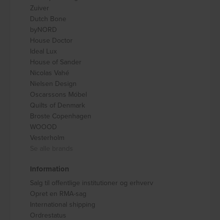
Zuiver
Dutch Bone
byNORD
House Doctor
Ideal Lux
House of Sander
Nicolas Vahé
Nielsen Design
Oscarssons Móbel
Quilts of Denmark
Broste Copenhagen
WOOOD
Vesterholm
Se alle brands
Information
Salg til offentlige institutioner og erhverv
Opret en RMA-sag
International shipping
Ordrestatus