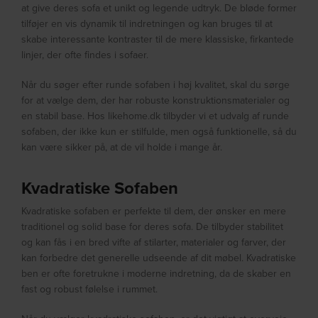
at give deres sofa et unikt og legende udtryk. De bløde former
tilføjer en vis dynamik til indretningen og kan bruges til at
skabe interessante kontraster til de mere klassiske, firkantede
linjer, der ofte findes i sofaer.
Når du søger efter runde sofaben i høj kvalitet, skal du sørge
for at vælge dem, der har robuste konstruktionsmaterialer og
en stabil base. Hos likehome.dk tilbyder vi et udvalg af runde
sofaben, der ikke kun er stilfulde, men også funktionelle, så du
kan være sikker på, at de vil holde i mange år.
Kvadratiske Sofaben
Kvadratiske sofaben er perfekte til dem, der ønsker en mere
traditionel og solid base for deres sofa. De tilbyder stabilitet
og kan fås i en bred vifte af stilarter, materialer og farver, der
kan forbedre det generelle udseende af dit møbel. Kvadratiske
ben er ofte foretrukne i moderne indretning, da de skaber en
fast og robust følelse i rummet.