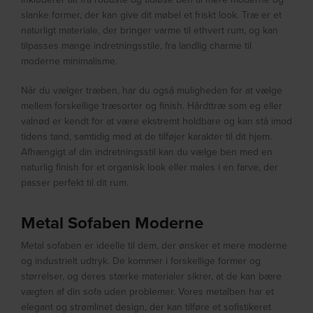
slanke former, der kan give dit møbel et friskt look. Træ er et
naturligt materiale, der bringer varme til ethvert rum, og kan
tilpasses mange indretningsstile, fra landlig charme til
moderne minimalisme.
Når du vælger træben, har du også muligheden for at vælge
mellem forskellige træsorter og finish. Hårdttræ som eg eller
valnød er kendt for at være ekstremt holdbare og kan stå imod
tidens tand, samtidig med at de tilføjer karakter til dit hjem.
Afhængigt af din indretningsstil kan du vælge ben med en
naturlig finish for et organisk look eller males i en farve, der
passer perfekt til dit rum.
Metal Sofaben Moderne
Metal sofaben er ideelle til dem, der ønsker et mere moderne
og industrielt udtryk. De kommer i forskellige former og
størrelser, og deres stærke materialer sikrer, at de kan bære
vægten af din sofa uden problemer. Vores metalben har et
elegant og strømlinet design, der kan tilføre et sofistikeret