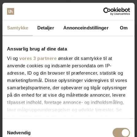
Novelle, Spisebord, Mat
Palermo, Spisebord, Mat sort,
NYT
NYT
sort/natur, Stål, keramik (H: 77 x
Stål, keramik (H: 76 x B: 240
Samtykke
Detaljer
Annonceindstillinger
Om
På lager
På lager
B: 240 cm.) by Signature
cm.) by Signature
DKK
8.649,00
DKK
6.799,00
Ansvarlig brug af dine data
Vi og
vores 3 partnere
ønsker dit samtykke til at
anvende cookies og indsamle persondata om IP-
adresse, ID og din browser til præferencer, statistik og
marketingformål. Disse oplysninger videregives til vores
samarbejdspartnere, der opbevarer og tilgår oplysninger
på din enhed for at vise dig målrettede annoncer, levere
tilpasset indhold, foretage annonce- og indholdsmåling,
lave målgruppeundersøgelser og udvikle tjenester. Se
mere information under
indstillinger
og i vores
persondatapolitik. Du kan altid trække dit samtykke
Samtykkevalg
Novelle, Spisebord, Mat sort,
Ravlund, Spisebordssæt, Mat
NYT
NYT
tilbage eller ændre indstillinger fra vores
Nødvendig
Stål, keramik (H: 77 x B: 180
sort, Egefiner, gummitræ (H: 76