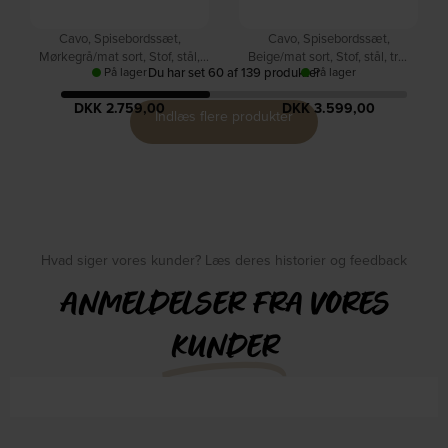
Cavo, Spisebordssæt,
Cavo, Spisebordssæt,
Mørkegrå/mat sort, Stof, stål,
Beige/mat sort, Stof, stål, træ
På lager
Du har set
60
af
139
produkter
På lager
træ (H: 75 x B: 44 cm.) by
(H: 75 x B: 50 cm.) by Signature
Signature
DKK
2.759,00
DKK
3.599,00
Indlæs flere produkter
Hvad siger vores kunder? Læs deres historier og feedback
ANMELDELSER FRA VORES
KUNDER