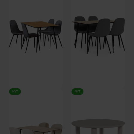
Signature
DKK
5.099,00
DKK
3.499,00
Malva, Spisebordssæt,
Malva, Spisebordssæt,
NYT
NYT
Mørkegrå/mat sort, Stof, stål,
Mørkegrå/mat sort, Stof, stål,
På lager
På lager
træ (H: 75 x B: 44 cm.) by
træ (H: 75 x B: 44 cm.) by
Signature
Signature
DKK
2.039,00
DKK
2.039,00