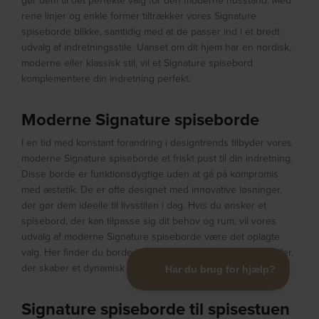
gør dem til det perfekte valg for den moderne husstand. Med
rene linjer og enkle former tiltrækker vores Signature
spiseborde blikke, samtidig med at de passer ind i et bredt
udvalg af indretningsstile. Uanset om dit hjem har en nordisk,
moderne eller klassisk stil, vil et Signature spisebord
komplementere din indretning perfekt.
Moderne Signature spiseborde
I en tid med konstant forandring i designtrends tilbyder vores
moderne Signature spiseborde et friskt pust til din indretning.
Disse borde er funktionsdygtige uden at gå på kompromis
med æstetik. De er ofte designet med innovative løsninger,
der gør dem ideelle til livsstilen i dag. Hvis du ønsker et
spisebord, der kan tilpasse sig dit behov og rum, vil vores
udvalg af moderne Signature spiseborde være det oplagte
valg. Her finder du borde i unikke former, farver og materialer,
der skaber et dynamisk udtryk i din spisestue.
Signature spiseborde til spisestuen