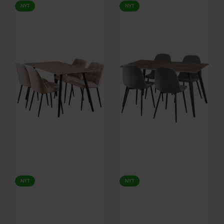
Vardo, Spisebordssæt,
Vardo, Spisebordssæt,
NYT
NYT
Taupe/mat sort, Stof, stål,
Skovgrøn/mat sort, Stof, stål,
På lager
På lager
keramik (H: 75 x B: 50 cm.) by
keramik (H: 75 x B: 50 cm.) by
Signature
Signature
DKK
5.149,00
DKK
4.599,00
Vardo, Spisebordssæt,
Vardo, Spisebordssæt,
NYT
NYT
Beige/mat sort, Stof, stål,
Mørkegrå/mat sort, Stof, stål,
På lager
På lager
keramik (H: 75 x B: 50 cm.) by
keramik (H: 75 x B: 44 cm.) by
Signature
Signature
DKK
5.149,00
DKK
3.239,00