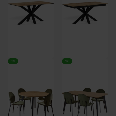
Solenne, Spisebord, Mat
Solenne, Spisebord, Mat
NYT
NYT
sort/natur, Stål, keramik (H:
sort/natur, Stål, keramik (H: 76 x
På lager
På lager
75.5 x B: 160 cm.) by Signature
B: 210 cm.) by Signature
DKK
4.749,00
DKK
7.399,00