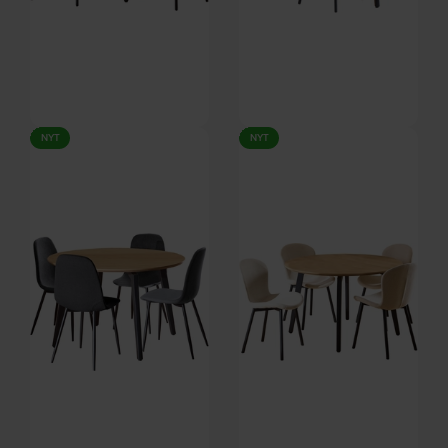
Cavo, Spisebordssæt,
Cavo, Spisebordssæt,
NYT
NYT
Skovgrøn/mat sort, Stof, stål,
Skovgrøn/mat sort, Stof, stål,
På lager
På lager
træ (H: 75 x B: 50 cm.) by
træ (H: 75 x B: 50 cm.) by
Signature
Signature
DKK
3.899,00
DKK
4.249,00