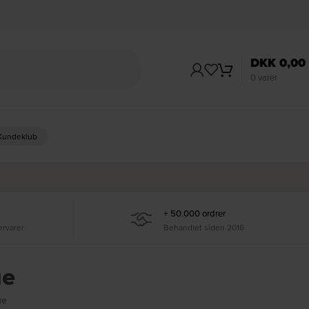
DKK
0,00
0
varer
 Kundeklub
+ 50.000 ordrer
ervarer
Behandlet siden 2016
ue
ue