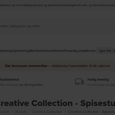
nstitutioner og erhverv
Boliginspiration og guides
Handelsbetingelser
Kunde- og informationscenter
elysning
Opbevaring
Børn
Delikatesser
Kontor
Personlig pleje
Brands
Spar 10% -
Gør terrassen sommerklar
– eksklusive havemøbler til dit uderum
Kundeservice
Hurtig levering
Alle hverdage
(se åbningstider)
1-2 hverdage på lag
reative Collection - Spisest
orside
Brands
Creative Collection
Creative Collection - Spisest