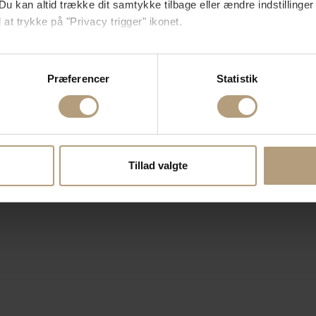
Du kan altid trække dit samtykke tilbage eller ændre indstillinger
 at trykke på "Privacy trigger" ikonet.
så gerne:
sninger om din placering, der kan være nøjagtig inden for få me
Præferencer
Statistik
 baseret på en scanning af dens unikke karakteristika (fingerprin
ebsitet.
se vores indhold og annoncer, til at vise dig funktioner til sociale
oplysninger om din brug af vores hjemmeside med vores partnere i
Tillad valgte
ysepartnere. Vores partnere kan kombinere disse data med andr
et fra din brug af deres tjenester.