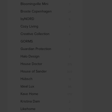
Bloomingville Mini
1
Broste Copenhagen
21
byNORD
6
Cozy Living
1
Creative Collection
4
GORMS
1
Guardian Protection
2
Halo Design
7
House Doctor
315
House of Sander
303
Hübsch
11
Ideal Lux
96
Kave Home
1717
Kristina Dam
2
Likehome
1