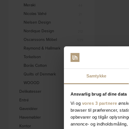
Meraki
44
Nicolas Vahé
21
Nielsen Design
9
Nordique Design
212
Oscarssons Möbel
539
Raymond & Hallmark
31
Torkelson
2
Borås Cotton
2
Quilts of Denmark
2
Samtykke
WOOOD
2229
Delikatesser
6
Ansvarlig brug af dine data
Entré
662
Vi og
vores 3 partnere
ønske
Gaveidéer
847
browser til præferencer, stat
Havemøbler
opbevarer og tilgår oplysning
559
annonce- og indholdsmåling,
Kontor
128