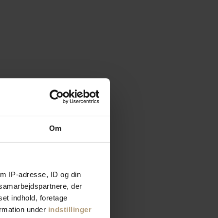
Om
m IP-adresse, ID og din
s samarbejdspartnere, der
set indhold, foretage
ormation under
indstillinger