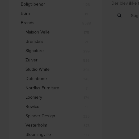
Der blev ikke 
Boligtilbehør
1123
Børn
19
Brands
8588
Maison Vellé
175
Bremdals
21
Signature
299
Zuiver
586
Studio White
394
Dutchbone
343
Nordlys Furniture
7
Loomery
174
Rowico
9
Spinder Design
325
Vesterholm
578
Bloomingville
98