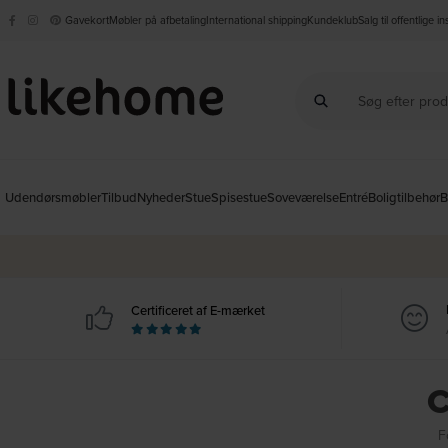
Gavekort
Møbler på afbetaling
International shipping
Kundeklub
Salg til offentlige i
Udendørsmøbler
Tilbud
Nyheder
Stue
Spisestue
Soveværelse
Entré
Boligtilbehør
B
Certificeret af E-mærket
C
F