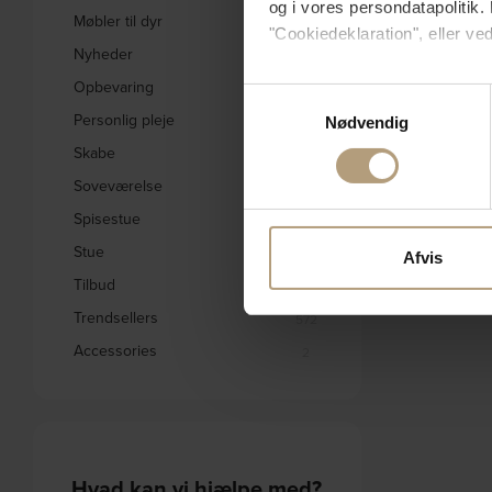
og i vores persondatapolitik. 
Møbler til dyr
3
"Cookiedeklaration", eller ved
Nyheder
1834
Opbevaring
Hvis du tillader det, vil vi og
242
Samtykkevalg
Indsamle præcise oply
Personlig pleje
31
Nødvendig
Identificere din enhed
Skabe
332
Dine valg anvendes på hele w
Soveværelse
578
Spisestue
Vi bruger cookies til at tilpas
1656
vores trafik. Vi deler også 
Stue
2795
Afvis
annonceringspartnere og anal
Tilbud
1846
dem, eller som de har indsaml
Trendsellers
572
Accessories
2
Hvad kan vi hjælpe med?