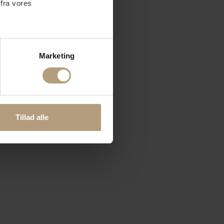
 fra vores
ter
Marketing
ting)
 medier og til at analysere
nden for sociale medier,
Tillad alle
e oplysninger, du har givet