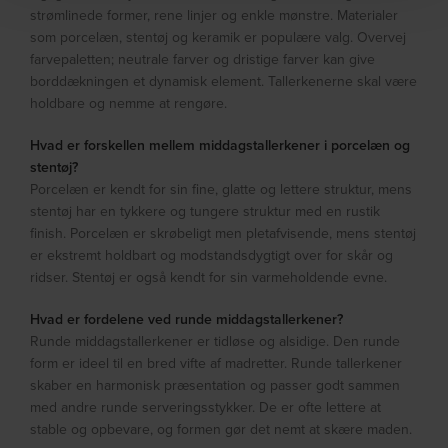
strømlinede former, rene linjer og enkle mønstre. Materialer
som porcelæn, stentøj og keramik er populære valg. Overvej
farvepaletten; neutrale farver og dristige farver kan give
borddækningen et dynamisk element. Tallerkenerne skal være
holdbare og nemme at rengøre.
Hvad er forskellen mellem middagstallerkener i porcelæn og
stentøj?
Porcelæn er kendt for sin fine, glatte og lettere struktur, mens
stentøj har en tykkere og tungere struktur med en rustik
finish. Porcelæn er skrøbeligt men pletafvisende, mens stentøj
er ekstremt holdbart og modstandsdygtigt over for skår og
ridser. Stentøj er også kendt for sin varmeholdende evne.
Hvad er fordelene ved runde middagstallerkener?
Runde middagstallerkener er tidløse og alsidige. Den runde
form er ideel til en bred vifte af madretter. Runde tallerkener
skaber en harmonisk præsentation og passer godt sammen
med andre runde serveringsstykker. De er ofte lettere at
stable og opbevare, og formen gør det nemt at skære maden.