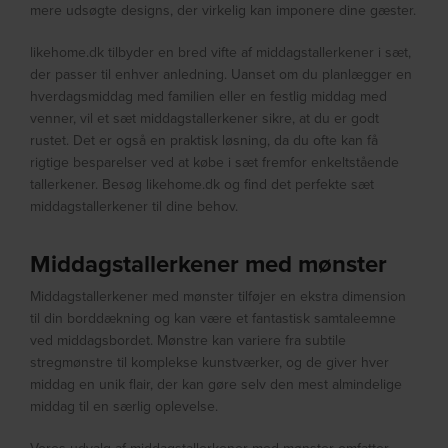
mere udsøgte designs, der virkelig kan imponere dine gæster.
likehome.dk tilbyder en bred vifte af middagstallerkener i sæt,
der passer til enhver anledning. Uanset om du planlægger en
hverdagsmiddag med familien eller en festlig middag med
venner, vil et sæt middagstallerkener sikre, at du er godt
rustet. Det er også en praktisk løsning, da du ofte kan få
rigtige besparelser ved at købe i sæt fremfor enkeltstående
tallerkener. Besøg likehome.dk og find det perfekte sæt
middagstallerkener til dine behov.
Middagstallerkener med mønster
Middagstallerkener med mønster tilføjer en ekstra dimension
til din borddækning og kan være et fantastisk samtaleemne
ved middagsbordet. Mønstre kan variere fra subtile
stregmønstre til komplekse kunstværker, og de giver hver
middag en unik flair, der kan gøre selv den mest almindelige
middag til en særlig oplevelse.