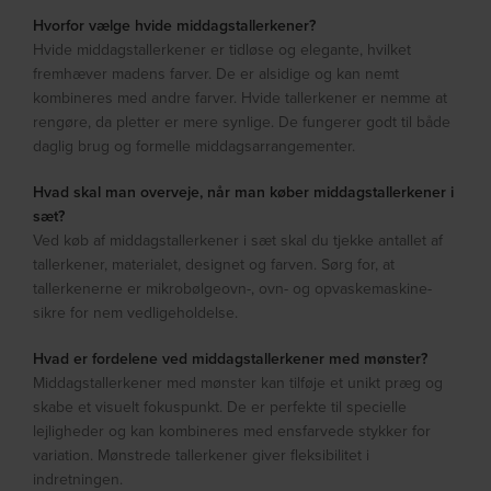
Hvorfor vælge hvide middagstallerkener?
Hvide middagstallerkener er tidløse og elegante, hvilket
fremhæver madens farver. De er alsidige og kan nemt
kombineres med andre farver. Hvide tallerkener er nemme at
rengøre, da pletter er mere synlige. De fungerer godt til både
daglig brug og formelle middagsarrangementer.
Hvad skal man overveje, når man køber middagstallerkener i
sæt?
Ved køb af middagstallerkener i sæt skal du tjekke antallet af
tallerkener, materialet, designet og farven. Sørg for, at
tallerkenerne er mikrobølgeovn-, ovn- og opvaskemaskine-
sikre for nem vedligeholdelse.
Hvad er fordelene ved middagstallerkener med mønster?
Middagstallerkener med mønster kan tilføje et unikt præg og
skabe et visuelt fokuspunkt. De er perfekte til specielle
lejligheder og kan kombineres med ensfarvede stykker for
variation. Mønstrede tallerkener giver fleksibilitet i
indretningen.