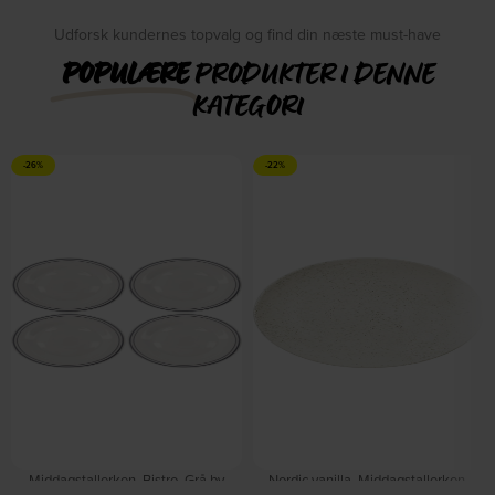
Udforsk kundernes topvalg og find din næste must-have
POPULÆRE
PRODUKTER I DENNE
KATEGORI
-26%
-22%
Middagstallerken, Bistro, Grå by
Nordic vanilla, Middagstallerken,