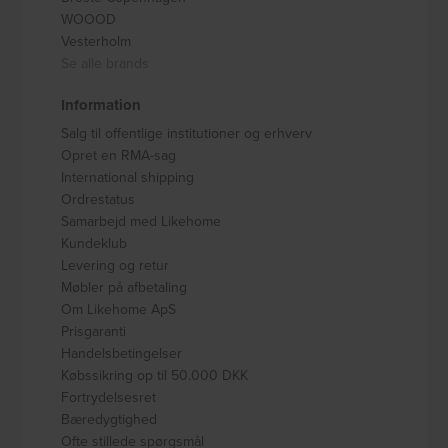
WOOOD
Vesterholm
Se alle brands
Information
Salg til offentlige institutioner og erhverv
Opret en RMA-sag
International shipping
Ordrestatus
Samarbejd med Likehome
Kundeklub
Levering og retur
Møbler på afbetaling
Om Likehome ApS
Prisgaranti
Handelsbetingelser
Købssikring op til 50.000 DKK
Fortrydelsesret
Bæredygtighed
Ofte stillede spørgsmål