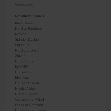
Opbevaring
Populære brands
Kave Home
Nordlys Furniture
Rowico
Spinder Design
Signature
Nordique Design
Zuiver
Dutch Bone
byNORD
House Doctor
Ideal Lux
House of Sander
Nicolas Vahé
Nielsen Design
Oscarssons Móbel
Quilts of Denmark
Broste Copenhagen