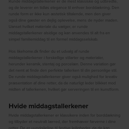
Runde middagstallerkener er de mest klassiske og udbredte,
og de leverer en tidløs elegance til enhver borddækning. Den
runde form er ikke kun æstetisk tiltalende, men den giver
også dine gæster en dejlig oplevelse, mens de nyder maden.
Uanset hvilket materiale du vælger, er runde
middagstallerkener alsidige og kan anvendes til alt fra en
simpel familiemiddag til en formel middagsselskab.
Hos likehome.dk finder du et udvalg af runde
middagstallerkener i forskellige stilarter og materialer,
herunder keramik, stentøj og porcelæn. Denne variation gør
det nemt at finde den perfekte tallerken til din personlige stil.
De runde middagstallerkener giver også mulighed for kreativ
præsentation af dine retter, da de naturligt leder blikket mod
midten af tallerkenen, hvilket gør serveringen til en kunstform.
Hvide middagstallerkener
Hvide middagstallerkener er klassikere inden for borddækning
og tilbyder et neutralt lærred, der fremhæver farverne i dine
retter. De er uundgåelige til festive lejligheder, da de kan