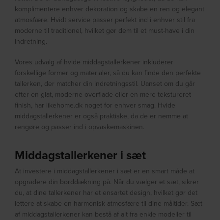
komplimentere enhver dekoration og skabe en ren og elegant
atmosfære. Hvidt service passer perfekt ind i enhver stil fra
moderne til traditionel, hvilket gør dem til et must-have i din
indretning.
Vores udvalg af hvide middagstallerkener inkluderer
forskellige former og materialer, så du kan finde den perfekte
tallerken, der matcher din indretningsstil. Uanset om du går
efter en glat, moderne overflade eller en mere tekstureret
finish, har likehome.dk noget for enhver smag. Hvide
middagstallerkener er også praktiske, da de er nemme at
rengøre og passer ind i opvaskemaskinen.
Middagstallerkener i sæt
At investere i middagstallerkener i sæt er en smart måde at
opgradere din borddækning på. Når du vælger et sæt, sikrer
du, at dine tallerkener har et ensartet design, hvilket gør det
lettere at skabe en harmonisk atmosfære til dine måltider. Sæt
af middagstallerkener kan bestå af alt fra enkle modeller til