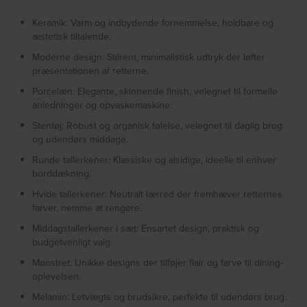
Keramik: Varm og indbydende fornemmelse, holdbare og
æstetisk tiltalende.
Moderne design: Stilrent, minimalistisk udtryk der løfter
præsentationen af retterne.
Porcelæn: Elegante, skinnende finish, velegnet til formelle
anledninger og opvaskemaskine.
Stentøj: Robust og organisk følelse, velegnet til daglig brug
og udendørs middage.
Runde tallerkener: Klassiske og alsidige, ideelle til enhver
borddækning.
Hvide tallerkener: Neutralt lærred der fremhæver retternes
farver, nemme at rengøre.
Middagstallerkener i sæt: Ensartet design, praktisk og
budgetvenligt valg.
Mønstret: Unikke designs der tilføjer flair og farve til dining-
oplevelsen.
Melamin: Letvægts og brudsikre, perfekte til udendørs brug.