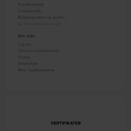
Privatlivspolitik
Cookiepolitik
Boliginspiration og guides
Se informationsoversigt
Min side
Log ind
Opret kundeklubkonto
Ordrer
Ønskelister
Mine loyalitetspoints
CERTIFIKATER