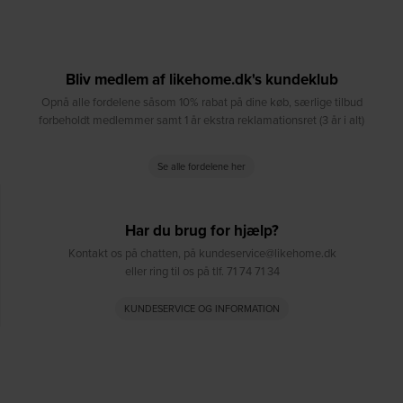
Bliv medlem af likehome.dk's kundeklub
Opnå alle fordelene såsom 10% rabat på dine køb, særlige tilbud
forbeholdt medlemmer samt 1 år ekstra reklamationsret (3 år i alt)
Se alle fordelene her
Har du brug for hjælp?
Kontakt os på chatten, på kundeservice@likehome.dk
eller ring til os på tlf. 71 74 71 34
KUNDESERVICE OG INFORMATION