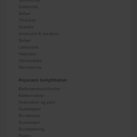
Spiseborde
Sofaborde
Sofaer
TV-borde
Skænke
Understel & bordben
Sofaer
Lænestole
Højskabe
Vitrineskabe
Skriveborde
Populære boligtilbehør
Badeværelsestilbehør
Køkkenudstyr
Dekoration og pynt
Gulvtæpper
Bordlamper
Gulvlamper
Borddækning
Plaider