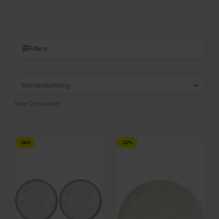
Nicolas Vahé
creme, H31x3,3 cm, stentøj by Broste
På lager
På lager
Copenhagen
DKK
215,00
DKK
148,00
DKK
289,00
DKK
189,00
Filters
Viser 2 resultater
-26%
-22%