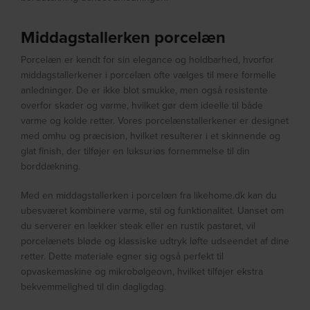
Middagstallerken porcelæn
Porcelæn er kendt for sin elegance og holdbarhed, hvorfor
middagstallerkener i porcelæn ofte vælges til mere formelle
anledninger. De er ikke blot smukke, men også resistente
overfor skader og varme, hvilket gør dem ideelle til både
varme og kolde retter. Vores porcelænstallerkener er designet
med omhu og præcision, hvilket resulterer i et skinnende og
glat finish, der tilføjer en luksuriøs fornemmelse til din
borddækning.
Med en middagstallerken i porcelæn fra likehome.dk kan du
ubesværet kombinere varme, stil og funktionalitet. Uanset om
du serverer en lækker steak eller en rustik pastaret, vil
porcelænets bløde og klassiske udtryk løfte udseendet af dine
retter. Dette materiale egner sig også perfekt til
opvaskemaskine og mikrobølgeovn, hvilket tilføjer ekstra
bekvemmelighed til din dagligdag.