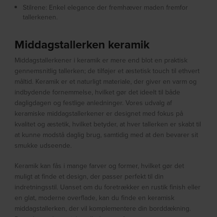
Stilrene: Enkel elegance der fremhæver maden fremfor
tallerkenen.
Middagstallerken keramik
Middagstallerkener i keramik er mere end blot en praktisk
gennemsnitlig tallerken; de tilføjer et æstetisk touch til ethvert
måltid. Keramik er et naturligt materiale, der giver en varm og
indbydende fornemmelse, hvilket gør det ideelt til både
dagligdagen og festlige anledninger. Vores udvalg af
keramiske middagstallerkener er designet med fokus på
kvalitet og æstetik, hvilket betyder, at hver tallerken er skabt til
at kunne modstå daglig brug, samtidig med at den bevarer sit
smukke udseende.
Keramik kan fås i mange farver og former, hvilket gør det
muligt at finde et design, der passer perfekt til din
indretningsstil. Uanset om du foretrækker en rustik finish eller
en glat, moderne overflade, kan du finde en keramisk
middagstallerken, der vil komplementere din borddækning.