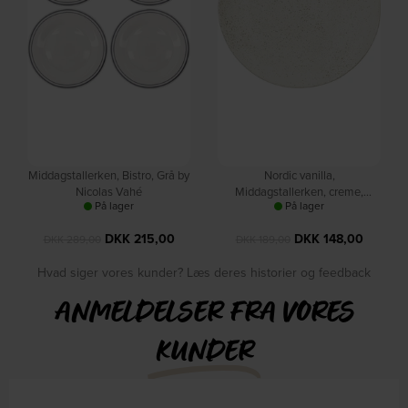
Middagstallerken, Bistro, Grå by
Nordic vanilla,
Nicolas Vahé
Middagstallerken, creme,
På lager
På lager
H31x3,3 cm, stentøj by Broste
Copenhagen
DKK
215,00
DKK
148,00
DKK
289,00
DKK
189,00
Hvad siger vores kunder? Læs deres historier og feedback
ANMELDELSER FRA VORES
KUNDER