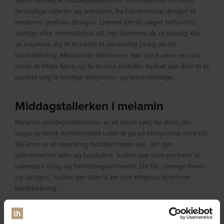
Vores udvalg af middagstallerkener med mønster omfatter
forskellige stilarter og teknikker, fra håndmalede detaljer til
moderne grafiske designs. Uanset om du søger boho-chic,
vintage eller minimalistisk stil, har likehome.dk et udvalg, der
vil inspirere dig til at sætte et personligt præg på din
borddækning. Mønstrede tallerkener kan også være en sjov
måde at tilføje farve og liv til dine måltider, hvilket gør dem til et
perfekt valg til festlige lejligheder og tema-middage.
Middagstallerken i melamin
Melamin middagstallerkener er et ideelt valg for dem, der
søger praktisk funktionalitet uden at gå på kompromis med stil.
Melamin er et stærkt og holdbart materiale, der gør
tallerkenerne lette og brudsikre, hvilket gør dem perfekte til
udendørs brug og familiebegivenheder. De fås i mange farver
og designs, hvilket gør dem til en sjov tilføjelse til enhver
borddækning.
Du kan finde melamin middagstallerkener i et væld af farver og
mønstre hos likehome.dk. Disse tallerkener er ideelle til