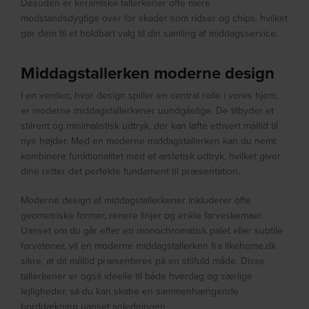
Desuden er keramiske tallerkener ofte mere
modstandsdygtige over for skader som ridser og chips, hvilket
gør dem til et holdbart valg til din samling af middagsservice.
Middagstallerken moderne design
I en verden, hvor design spiller en central rolle i vores hjem,
er moderne middagstallerkener uundgåelige. De tilbyder et
stilrent og minimalistisk udtryk, der kan løfte ethvert måltid til
nye højder. Med en moderne middagstallerken kan du nemt
kombinere funktionalitet med et æstetisk udtryk, hvilket giver
dine retter det perfekte fundament til præsentation.
Moderne design af middagstallerkener inkluderer ofte
geometriske former, renere linjer og enkle farveskemaer.
Uanset om du går efter en monochromatisk palet eller subtile
farvetoner, vil en moderne middagstallerken fra likehome.dk
sikre, at dit måltid præsenteres på en stilfuld måde. Disse
tallerkener er også ideelle til både hverdag og særlige
lejligheder, så du kan skabe en sammenhængende
borddækning uanset anledningen.