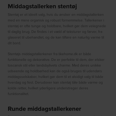
Middagstallerken stentøj
Stentøj er et ideelt valg, hvis du ønsker en middagstallerken
med en mere organisk og robust fornemmelse. Tallerkener i
stentøj er ofte tunge og holdbare, hvilket gør dem velegnede
til daglig brug. De findes i et væld af teksturer og farver, fra
glaseret til ubehandlet, og de kan tilføre en naturlig varme til
dit bord.
Stentøjs middagstallerkener fra likehome.dk er både
funktionelle og dekorative. De er perfekte til dem, der elsker
toscansk stil eller landsbylivets charme. Med deres unikke
udseende og holdbarhed kan de også bruges til udendørs
middagsselskaber, hvilket gør dem til et alsidigt valg til både
hverdag og fest. Derudover kan stentøj tåle både varme og
kolde retter, hvilket yderligere understreger deres
funktionalitet.
Runde middagstallerkener