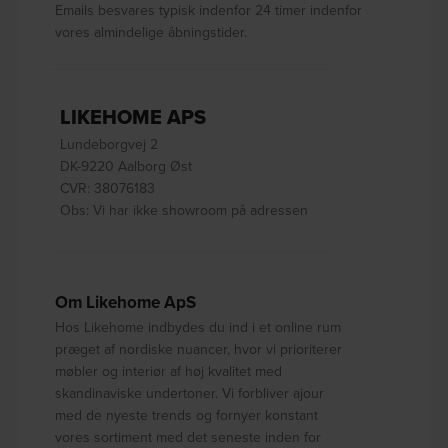
Emails besvares typisk indenfor 24 timer indenfor
vores almindelige åbningstider.
LIKEHOME APS
Lundeborgvej 2
DK-9220 Aalborg Øst
CVR: 38076183
Obs: Vi har ikke showroom på adressen
Om Likehome ApS
Hos Likehome indbydes du ind i et online rum
præget af nordiske nuancer, hvor vi prioriterer
møbler og interiør af høj kvalitet med
skandinaviske undertoner. Vi forbliver ajour
med de nyeste trends og fornyer konstant
vores sortiment med det seneste inden for