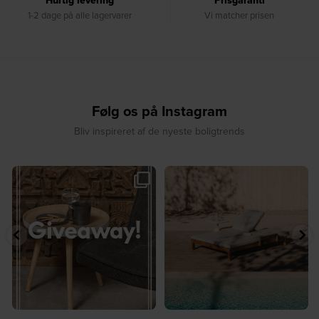
Hurtig levering
Prisgaranti
1-2 dage på alle lagervarer
Vi matcher prisen
Følg os på Instagram
Bliv inspireret af de nyeste boligtrends
☀️ Sommerens favorit til terrassen ☀️⁠
☀️ Sommerens naturlige
...
samlingspunkt⁠
...
8
0
8
0