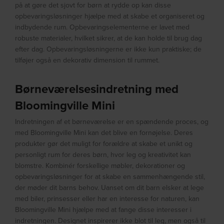
på at gøre det sjovt for børn at rydde op kan disse
opbevaringsløsninger hjælpe med at skabe et organiseret og
indbydende rum. Opbevaringselementerne er lavet med
robuste materialer, hvilket sikrer, at de kan holde til brug dag
efter dag. Opbevaringsløsningerne er ikke kun praktiske; de
tilføjer også en dekorativ dimension til rummet.
Børneværelsesindretning med
Bloomingville Mini
Indretningen af et børneværelse er en spændende proces, og
med Bloomingville Mini kan det blive en fornøjelse. Deres
produkter gør det muligt for forældre at skabe et unikt og
personligt rum for deres børn, hvor leg og kreativitet kan
blomstre. Kombinér forskellige møbler, dekorationer og
opbevaringsløsninger for at skabe en sammenhængende stil,
der møder dit barns behov. Uanset om dit barn elsker at lege
med biler, prinsesser eller har en interesse for naturen, kan
Bloomingville Mini hjælpe med at fange disse interesser i
indretningen. Designet inspirerer ikke blot til leg, men også til