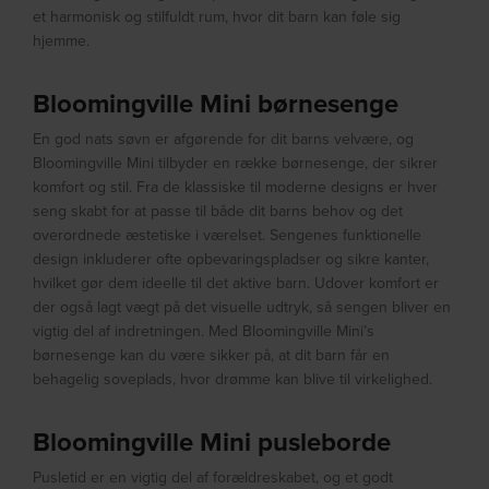
et harmonisk og stilfuldt rum, hvor dit barn kan føle sig
hjemme.
Bloomingville Mini børnesenge
En god nats søvn er afgørende for dit barns velvære, og
Bloomingville Mini tilbyder en række børnesenge, der sikrer
komfort og stil. Fra de klassiske til moderne designs er hver
seng skabt for at passe til både dit barns behov og det
overordnede æstetiske i værelset. Sengenes funktionelle
design inkluderer ofte opbevaringspladser og sikre kanter,
hvilket gør dem ideelle til det aktive barn. Udover komfort er
der også lagt vægt på det visuelle udtryk, så sengen bliver en
vigtig del af indretningen. Med Bloomingville Mini’s
børnesenge kan du være sikker på, at dit barn får en
behagelig soveplads, hvor drømme kan blive til virkelighed.
Bloomingville Mini pusleborde
Pusletid er en vigtig del af forældreskabet, og et godt