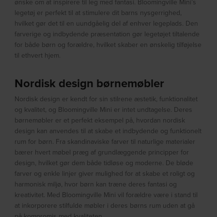
ønske om at inspirere til leg med fantasi. Bloomingville Mini’s
legetøj er perfekt til at stimulere dit barns nysgerrighed,
hvilket gør det til en uundgåelig del af enhver legeplads. Den
farverige og indbydende præsentation gør legetøjet tiltalende
for både børn og forældre, hvilket skaber en ønskelig tilføjelse
til ethvert hjem.
Nordisk design børnemøbler
Nordisk design er kendt for sin stilrene æstetik, funktionalitet
og kvalitet, og Bloomingville Mini er intet undtagelse. Deres
børnemøbler er et perfekt eksempel på, hvordan nordisk
design kan anvendes til at skabe et indbydende og funktionelt
rum for børn. Fra skandinaviske farver til naturlige materialer
bærer hvert møbel præg af grundlæggende principper for
design, hvilket gør dem både tidløse og moderne. De bløde
farver og enkle linjer giver mulighed for at skabe et roligt og
harmonisk miljø, hvor børn kan træne deres fantasi og
kreativitet. Med Bloomingville Mini vil forældre være i stand til
at inkorporere stilfulde møbler i deres børns rum uden at gå
på kompromis med kvaliteten.