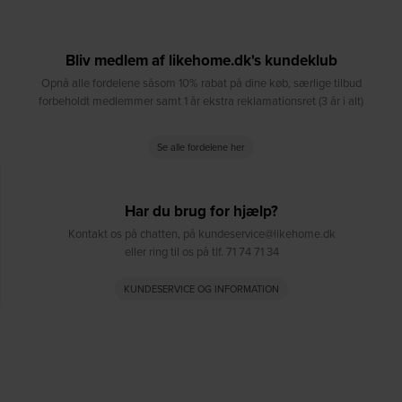
Bliv medlem af likehome.dk's kundeklub
Opnå alle fordelene såsom 10% rabat på dine køb, særlige tilbud
forbeholdt medlemmer samt 1 år ekstra reklamationsret (3 år i alt)
Se alle fordelene her
Har du brug for hjælp?
Kontakt os på chatten, på kundeservice@likehome.dk
eller ring til os på tlf. 71 74 71 34
KUNDESERVICE OG INFORMATION