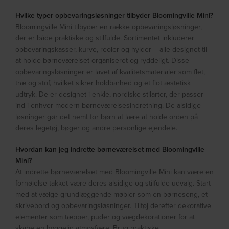
Hvilke typer opbevaringsløsninger tilbyder Bloomingville Mini?
Bloomingville Mini tilbyder en række opbevaringsløsninger,
der er både praktiske og stilfulde. Sortimentet inkluderer
opbevaringskasser, kurve, reoler og hylder – alle designet til
at holde børneværelset organiseret og ryddeligt. Disse
opbevaringsløsninger er lavet af kvalitetsmaterialer som flet,
træ og stof, hvilket sikrer holdbarhed og et flot æstetisk
udtryk. De er designet i enkle, nordiske stilarter, der passer
ind i enhver modern børneværelsesindretning. De alsidige
løsninger gør det nemt for børn at lære at holde orden på
deres legetøj, bøger og andre personlige ejendele.
Hvordan kan jeg indrette børneværelset med Bloomingville
Mini?
At indrette børneværelset med Bloomingville Mini kan være en
fornøjelse takket være deres alsidige og stilfulde udvalg. Start
med at vælge grundlæggende møbler som en børneseng, et
skrivebord og opbevaringsløsninger. Tilføj derefter dekorative
elementer som tæpper, puder og vægdekorationer for at
skabe en hyggelig atmosfære. Brug praktiske