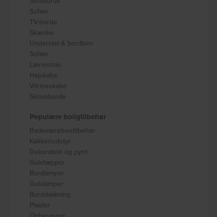
Sofaborde
Sofaer
TV-borde
Skænke
Understel & bordben
Sofaer
Lænestole
Højskabe
Vitrineskabe
Skriveborde
Populære boligtilbehør
Badeværelsestilbehør
Køkkenudstyr
Dekoration og pynt
Gulvtæpper
Bordlamper
Gulvlamper
Borddækning
Plaider
Opbevaring