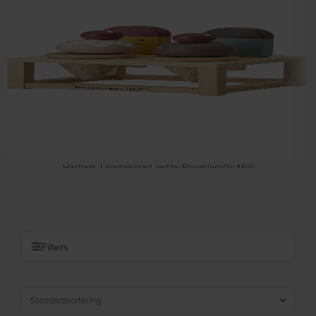
Hasham, Legetøjsmad, rød by Bloomingville Mini
På lager
DKK
165,00
DKK
199,00
Filters