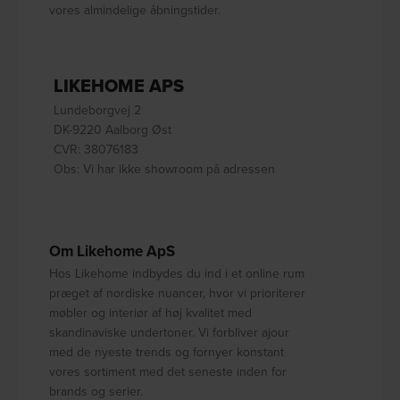
vores almindelige åbningstider.
LIKEHOME APS
Lundeborgvej 2
DK-9220 Aalborg Øst
CVR: 38076183
Obs: Vi har ikke showroom på adressen
Om Likehome ApS
Hos Likehome indbydes du ind i et online rum
præget af nordiske nuancer, hvor vi prioriterer
møbler og interiør af høj kvalitet med
skandinaviske undertoner. Vi forbliver ajour
med de nyeste trends og fornyer konstant
vores sortiment med det seneste inden for
brands og serier.