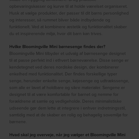
opbevaringskasser og kurve til at holde værelset organiseret.
Husk at vælge produkter, der passer til dit barns personlighed
og interesser, så rummet bliver både indbydende og
funktionelt. Ved at kombinere æstetik og funktionalitet skaber
du et inspirerende miljø, hvor dit barn kan trives.
Hvilke Bloomingville Mini børnesenge findes der?
Bloomingville Mini tilbyder et udvalg af børnesenge designet
til at passe perfekt ind i ethvert børneværelse. Disse senge er
kendetegnet ved deres nordiske design, der kombinerer
enkelhed med funktionalitet. Der findes forskellige typer
senge, herunder enkelte senge, køjesenge og udtrækssenge,
som alle er lavet af holdbare og sikre materialer. Sengene er
designet til at være komfortable for barnet og nemme for
forældrene at samle og vedligeholde. Deres minimalistiske
udseende gør dem lette at integrere i enhver indretningsstil,
samtidig med at de skaber en rolig og behagelig sovemiljø for
børnene.
Hvad skal jeg overveje, når jeg vælger et Bloomingville Mini