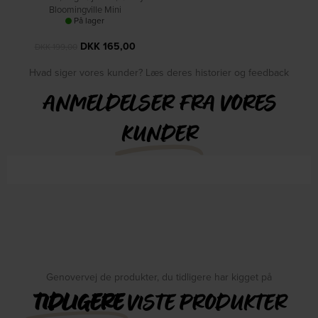
Bloomingville Mini
På lager
DKK
165,00
DKK
199,00
Hvad siger vores kunder? Læs deres historier og feedback
ANMELDELSER FRA VORES
KUNDER
Genovervej de produkter, du tidligere har kigget på
TIDLIGERE
VISTE PRODUKTER