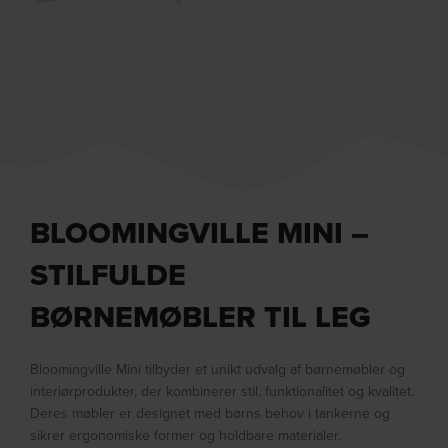
BLOOMINGVILLE MINI –
STILFULDE
BØRNEMØBLER TIL LEG
Bloomingville Mini tilbyder et unikt udvalg af børnemøbler og
interiørprodukter, der kombinerer stil, funktionalitet og kvalitet.
Deres møbler er designet med børns behov i tankerne og
sikrer ergonomiske former og holdbare materialer.