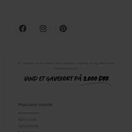
Vi trækker en ny vinder hver måned – deltag nu og vær med i
konkurrencen!
VIND ET GAVEKORT PÅ
2.000 DKK
Populære møbler
Havemøbler
Spisestole
Spiseborde