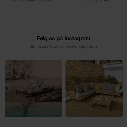
1-2 dage på alle lagervarer
Vi matcher prisen
Følg os på Instagram
Bliv inspireret af de nyeste boligtrends
⁠
☀️ Sommerens naturlige
☀️ Find dit yndlingssted denne
samlingspunkt⁠
sommer⁠
...
...
8
0
8
0