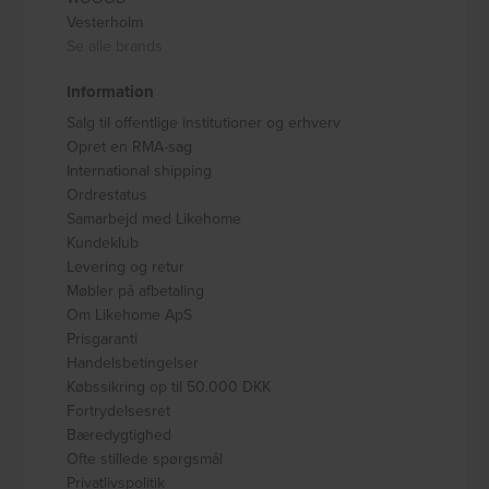
Vesterholm
Se alle brands
Information
Salg til offentlige institutioner og erhverv
Opret en RMA-sag
International shipping
Ordrestatus
Samarbejd med Likehome
Kundeklub
Levering og retur
Møbler på afbetaling
Om Likehome ApS
Prisgaranti
Handelsbetingelser
Købssikring op til 50.000 DKK
Fortrydelsesret
Bæredygtighed
Ofte stillede spørgsmål
Privatlivspolitik