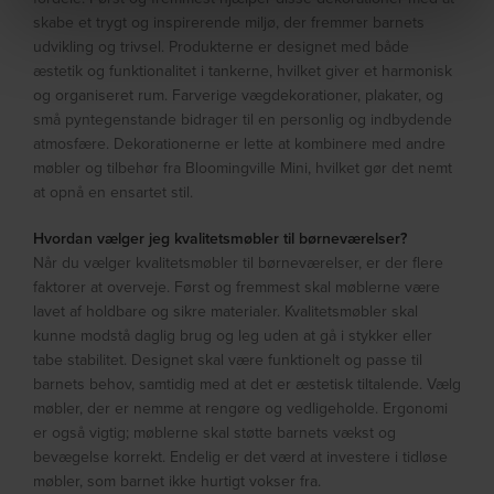
skabe et trygt og inspirerende miljø, der fremmer barnets
udvikling og trivsel. Produkterne er designet med både
æstetik og funktionalitet i tankerne, hvilket giver et harmonisk
og organiseret rum. Farverige vægdekorationer, plakater, og
små pyntegenstande bidrager til en personlig og indbydende
atmosfære. Dekorationerne er lette at kombinere med andre
møbler og tilbehør fra Bloomingville Mini, hvilket gør det nemt
at opnå en ensartet stil.
Hvordan vælger jeg kvalitetsmøbler til børneværelser?
Når du vælger kvalitetsmøbler til børneværelser, er der flere
faktorer at overveje. Først og fremmest skal møblerne være
lavet af holdbare og sikre materialer. Kvalitetsmøbler skal
kunne modstå daglig brug og leg uden at gå i stykker eller
tabe stabilitet. Designet skal være funktionelt og passe til
barnets behov, samtidig med at det er æstetisk tiltalende. Vælg
møbler, der er nemme at rengøre og vedligeholde. Ergonomi
er også vigtig; møblerne skal støtte barnets vækst og
bevægelse korrekt. Endelig er det værd at investere i tidløse
møbler, som barnet ikke hurtigt vokser fra.