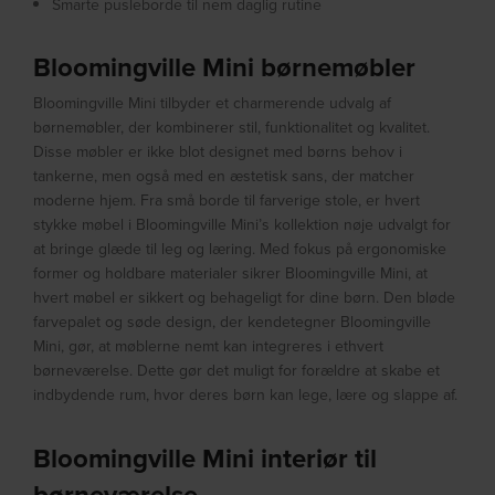
Smarte pusleborde til nem daglig rutine
Bloomingville Mini børnemøbler
Bloomingville Mini tilbyder et charmerende udvalg af
børnemøbler, der kombinerer stil, funktionalitet og kvalitet.
Disse møbler er ikke blot designet med børns behov i
tankerne, men også med en æstetisk sans, der matcher
moderne hjem. Fra små borde til farverige stole, er hvert
stykke møbel i Bloomingville Mini’s kollektion nøje udvalgt for
at bringe glæde til leg og læring. Med fokus på ergonomiske
former og holdbare materialer sikrer Bloomingville Mini, at
hvert møbel er sikkert og behageligt for dine børn. Den bløde
farvepalet og søde design, der kendetegner Bloomingville
Mini, gør, at møblerne nemt kan integreres i ethvert
børneværelse. Dette gør det muligt for forældre at skabe et
indbydende rum, hvor deres børn kan lege, lære og slappe af.
Bloomingville Mini interiør til
børneværelse