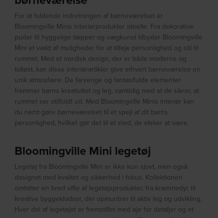
For at fuldende indretningen af børneværelset er
Bloomingville Minis interiørprodukter ideelle. Fra dekorative
puder til hyggelige tæpper og vægkunst tilbyder Bloomingville
Mini et væld af muligheder for at tilføje personlighed og stil til
rummet. Med et nordisk design, der er både moderne og
tidløst, kan disse interiørartikler give ethvert børneværelse en
unik atmosfære. De farverige og fantasifulde elementer
fremmer børns kreativitet og leg, samtidig med at de sikrer, at
rummet ser stilfuldt ud. Med Bloomingville Minis interiør kan
du nemt gøre børneværelset til et spejl af dit barns
personlighed, hvilket gør det til et sted, de elsker at være.
Bloomingville Mini legetøj
Legetøj fra Bloomingville Mini er ikke kun sjovt, men også
designet med kvalitet og sikkerhed i fokus. Kollektionen
omfatter en bred vifte af legetøjsprodukter, fra krammedyr til
kreative byggeklodser, der opmuntrer til aktiv leg og udvikling.
Hver del af legetøjet er fremstillet med øje for detaljer og et