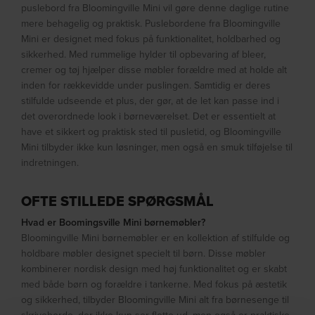
puslebord fra Bloomingville Mini vil gøre denne daglige rutine
mere behagelig og praktisk. Puslebordene fra Bloomingville
Mini er designet med fokus på funktionalitet, holdbarhed og
sikkerhed. Med rummelige hylder til opbevaring af bleer,
cremer og tøj hjælper disse møbler forældre med at holde alt
inden for rækkevidde under puslingen. Samtidig er deres
stilfulde udseende et plus, der gør, at de let kan passe ind i
det overordnede look i børneværelset. Det er essentielt at
have et sikkert og praktisk sted til pusletid, og Bloomingville
Mini tilbyder ikke kun løsninger, men også en smuk tilføjelse til
indretningen.
OFTE STILLEDE SPØRGSMÅL
Hvad er Boomingsville Mini børnemøbler?
Bloomingville Mini børnemøbler er en kollektion af stilfulde og
holdbare møbler designet specielt til børn. Disse møbler
kombinerer nordisk design med høj funktionalitet og er skabt
med både børn og forældre i tankerne. Med fokus på æstetik
og sikkerhed, tilbyder Bloomingville Mini alt fra børnesenge til