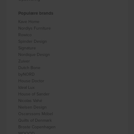
Populære brands
Kave Home
Nordlys Furniture
Rowico
Spinder Design
Signature
Nordique Design
Zuiver
Dutch Bone
byNORD
House Doctor
Ideal Lux
House of Sander
Nicolas Vahé
Nielsen Design
Oscarssons Móbel
Quilts of Denmark
Broste Copenhagen
WOOOD