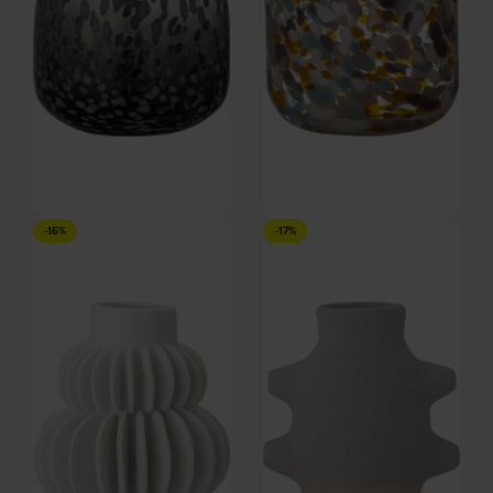
Gwan, Vase, grå, glas by
Vidia, Vase, orange, glas by
-16%
-17%
Bloomingville
Bloomingville
På lager
På lager
DKK
465,00
DKK
330,00
DKK
559,00
DKK
399,00