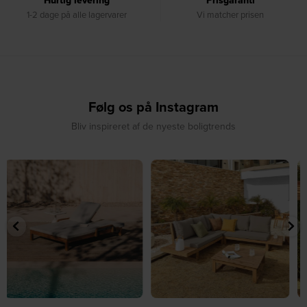
Hurtig levering
Prisgaranti
1-2 dage på alle lagervarer
Vi matcher prisen
Følg os på Instagram
Bliv inspireret af de nyeste boligtrends
⁠
☀️ Sommerens naturlige
☀️ Find dit yndlingssted denne
samlingspunkt⁠
sommer⁠
...
...
8
0
8
0