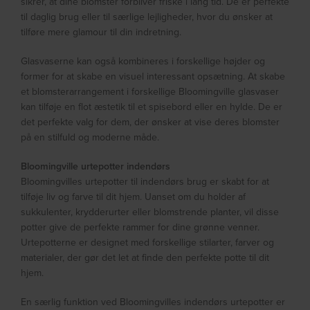
sikrer, at dine blomster forbliver friske i lang tid. De er perfekte
til daglig brug eller til særlige lejligheder, hvor du ønsker at
tilføre mere glamour til din indretning.
Glasvaserne kan også kombineres i forskellige højder og
former for at skabe en visuel interessant opsætning. At skabe
et blomsterarrangement i forskellige Bloomingville glasvaser
kan tilføje en flot æstetik til et spisebord eller en hylde. De er
det perfekte valg for dem, der ønsker at vise deres blomster
på en stilfuld og moderne måde.
Bloomingville urtepotter indendørs
Bloomingvilles urtepotter til indendørs brug er skabt for at
tilføje liv og farve til dit hjem. Uanset om du holder af
sukkulenter, krydderurter eller blomstrende planter, vil disse
potter give de perfekte rammer for dine grønne venner.
Urtepotterne er designet med forskellige stilarter, farver og
materialer, der gør det let at finde den perfekte potte til dit
hjem.
En særlig funktion ved Bloomingvilles indendørs urtepotter er