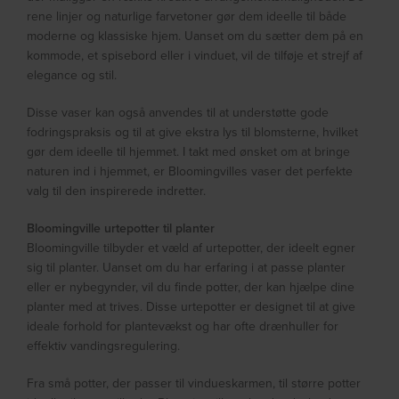
rene linjer og naturlige farvetoner gør dem ideelle til både
moderne og klassiske hjem. Uanset om du sætter dem på en
kommode, et spisebord eller i vinduet, vil de tilføje et strejf af
elegance og stil.
Disse vaser kan også anvendes til at understøtte gode
fodringspraksis og til at give ekstra lys til blomsterne, hvilket
gør dem ideelle til hjemmet. I takt med ønsket om at bringe
naturen ind i hjemmet, er Bloomingvilles vaser det perfekte
valg til den inspirerede indretter.
Bloomingville urtepotter til planter
Bloomingville tilbyder et væld af urtepotter, der ideelt egner
sig til planter. Uanset om du har erfaring i at passe planter
eller er nybegynder, vil du finde potter, der kan hjælpe dine
planter med at trives. Disse urtepotter er designet til at give
ideale forhold for plantevækst og har ofte drænhuller for
effektiv vandingsregulering.
Fra små potter, der passer til vindueskarmen, til større potter