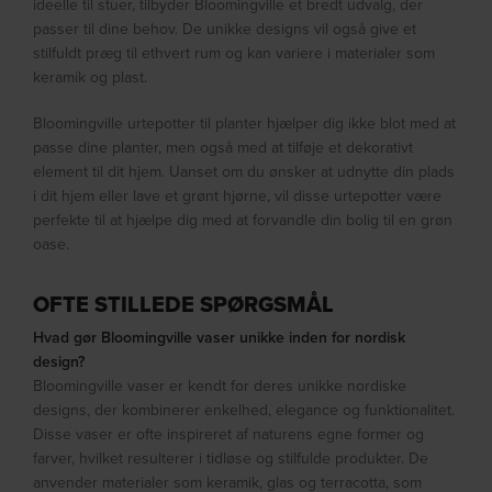
ideelle til stuer, tilbyder Bloomingville et bredt udvalg, der
passer til dine behov. De unikke designs vil også give et
stilfuldt præg til ethvert rum og kan variere i materialer som
keramik og plast.
Bloomingville urtepotter til planter hjælper dig ikke blot med at
passe dine planter, men også med at tilføje et dekorativt
element til dit hjem. Uanset om du ønsker at udnytte din plads
i dit hjem eller lave et grønt hjørne, vil disse urtepotter være
perfekte til at hjælpe dig med at forvandle din bolig til en grøn
oase.
OFTE STILLEDE SPØRGSMÅL
Hvad gør Bloomingville vaser unikke inden for nordisk
design?
Bloomingville vaser er kendt for deres unikke nordiske
designs, der kombinerer enkelhed, elegance og funktionalitet.
Disse vaser er ofte inspireret af naturens egne former og
farver, hvilket resulterer i tidløse og stilfulde produkter. De
anvender materialer som keramik, glas og terracotta, som