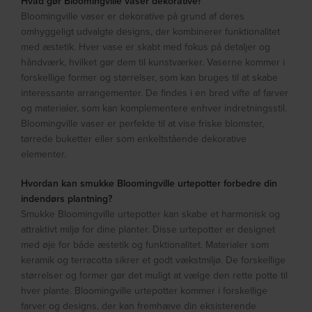
Hvad gør Bloomingville vaser dekorative?
Bloomingville vaser er dekorative på grund af deres
omhyggeligt udvalgte designs, der kombinerer funktionalitet
med æstetik. Hver vase er skabt med fokus på detaljer og
håndværk, hvilket gør dem til kunstværker. Vaserne kommer i
forskellige former og størrelser, som kan bruges til at skabe
interessante arrangementer. De findes i en bred vifte af farver
og materialer, som kan komplementere enhver indretningsstil.
Bloomingville vaser er perfekte til at vise friske blomster,
tørrede buketter eller som enkeltstående dekorative
elementer.
Hvordan kan smukke Bloomingville urtepotter forbedre din
indendørs plantning?
Smukke Bloomingville urtepotter kan skabe et harmonisk og
attraktivt miljø for dine planter. Disse urtepotter er designet
med øje for både æstetik og funktionalitet. Materialer som
keramik og terracotta sikrer et godt vækstmiljø. De forskellige
størrelser og former gør det muligt at vælge den rette potte til
hver plante. Bloomingville urtepotter kommer i forskellige
farver og designs, der kan fremhæve din eksisterende