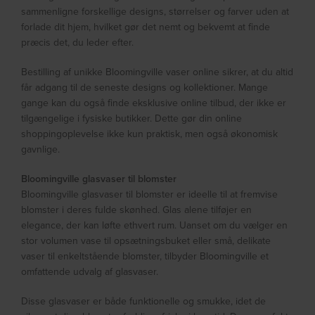
sammenligne forskellige designs, størrelser og farver uden at
forlade dit hjem, hvilket gør det nemt og bekvemt at finde
præcis det, du leder efter.
Bestilling af unikke Bloomingville vaser online sikrer, at du altid
får adgang til de seneste designs og kollektioner. Mange
gange kan du også finde eksklusive online tilbud, der ikke er
tilgængelige i fysiske butikker. Dette gør din online
shoppingoplevelse ikke kun praktisk, men også økonomisk
gavnlige.
Bloomingville glasvaser til blomster
Bloomingville glasvaser til blomster er ideelle til at fremvise
blomster i deres fulde skønhed. Glas alene tilføjer en
elegance, der kan løfte ethvert rum. Uanset om du vælger en
stor volumen vase til opsætningsbuket eller små, delikate
vaser til enkeltstående blomster, tilbyder Bloomingville et
omfattende udvalg af glasvaser.
Disse glasvaser er både funktionelle og smukke, idet de