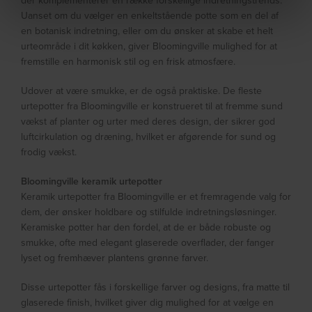
der komplementerer en række forskellige indretningstrends.
Uanset om du vælger en enkeltstående potte som en del af
en botanisk indretning, eller om du ønsker at skabe et helt
urteområde i dit køkken, giver Bloomingville mulighed for at
fremstille en harmonisk stil og en frisk atmosfære.
Udover at være smukke, er de også praktiske. De fleste
urtepotter fra Bloomingville er konstrueret til at fremme sund
vækst af planter og urter med deres design, der sikrer god
luftcirkulation og dræning, hvilket er afgørende for sund og
frodig vækst.
Bloomingville keramik urtepotter
Keramik urtepotter fra Bloomingville er et fremragende valg for
dem, der ønsker holdbare og stilfulde indretningsløsninger.
Keramiske potter har den fordel, at de er både robuste og
smukke, ofte med elegant glaserede overflader, der fanger
lyset og fremhæver plantens grønne farver.
Disse urtepotter fås i forskellige farver og designs, fra matte til
glaserede finish, hvilket giver dig mulighed for at vælge en