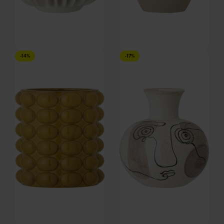
Halfdan, Vase, Stentøj by
Birka, Vase, hvid, H16x10x14 cm
-14%
-17%
Bloomingville
by Bloomingville
På lager
På lager
DKK
335,00
DKK
165,00
DKK
399,00
DKK
199,00