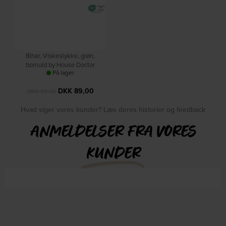
Bihar, Viskestykke, grøn,
bomuld by House Doctor
På lager
DKK
89,00
DKK
113,00
Hvad siger vores kunder? Læs deres historier og feedback
ANMELDELSER FRA VORES
KUNDER