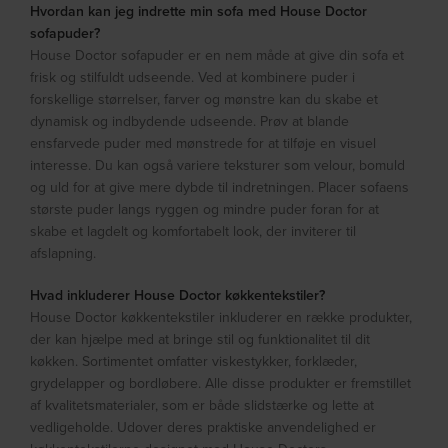
Hvordan kan jeg indrette min sofa med House Doctor
sofapuder?
House Doctor sofapuder er en nem måde at give din sofa et
frisk og stilfuldt udseende. Ved at kombinere puder i
forskellige størrelser, farver og mønstre kan du skabe et
dynamisk og indbydende udseende. Prøv at blande
ensfarvede puder med mønstrede for at tilføje en visuel
interesse. Du kan også variere teksturer som velour, bomuld
og uld for at give mere dybde til indretningen. Placer sofaens
største puder langs ryggen og mindre puder foran for at
skabe et lagdelt og komfortabelt look, der inviterer til
afslapning.
Hvad inkluderer House Doctor køkkentekstiler?
House Doctor køkkentekstiler inkluderer en række produkter,
der kan hjælpe med at bringe stil og funktionalitet til dit
køkken. Sortimentet omfatter viskestykker, forklæder,
grydelapper og bordløbere. Alle disse produkter er fremstillet
af kvalitetsmaterialer, som er både slidstærke og lette at
vedligeholde. Udover deres praktiske anvendelighed er