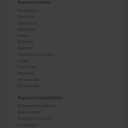
Populære møbler
Havemøbler
Spisestole
Spiseborde
Sofaborde
Sofaer
TV-borde
Skænke
Understel & bordben
Sofaer
Lænestole
Højskabe
Vitrineskabe
Skriveborde
Populære boligtilbehør
Badeværelsestilbehør
Køkkenudstyr
Dekoration og pynt
Gulvtæpper