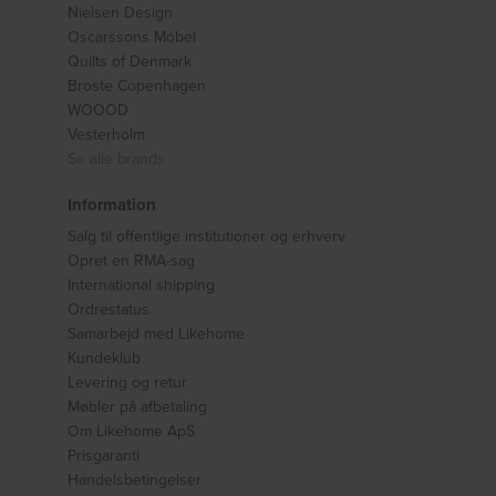
Nielsen Design
Oscarssons Móbel
Quilts of Denmark
Broste Copenhagen
WOOOD
Vesterholm
Se alle brands
Information
Salg til offentlige institutioner og erhverv
Opret en RMA-sag
International shipping
Ordrestatus
Samarbejd med Likehome
Kundeklub
Levering og retur
Møbler på afbetaling
Om Likehome ApS
Prisgaranti
Handelsbetingelser