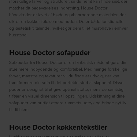
i forskellige farver og strukturer, så du nemt kan finde sæt, der
matcher dit badeværelses indretning. House Doctor
håndklæder er lavet af bløde og absorberende materialer, der
sikrer en lækker følelse mod huden. De er både funktionelle
og æstetisk tiltalende, hvilket gør dem til et must-have i enhver
husstand.
House Doctor sofapuder
Sofapuder fra House Doctor er en fantastisk måde at gøre din
stue mere indbydende og komfortabel. Med mange forskellige
farver, mønstre og teksturer vil du finde et udvalg, der kan
transformere din sofa til det perfekte sted at slappe af. Disse
puder er designet til at give optimal støtte, mens de samtidig
tilføjer en visuel dimension til opstillingen. Udskiftning af dine
sofapuder kan hurtigt ændre rummets udtryk og bringe nyt liv
til dit hjem.
House Doctor køkkentekstiler