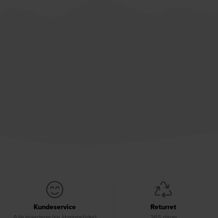
Kundeservice
Returret
Alle hverdage (se åbningstider)
365 dage