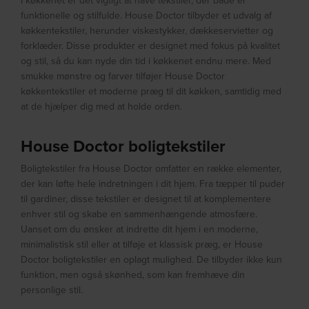
I køkkenet er det vigtigt at have tekstiler, der både er
funktionelle og stilfulde. House Doctor tilbyder et udvalg af
køkkentekstiler, herunder viskestykker, dækkeservietter og
forklæder. Disse produkter er designet med fokus på kvalitet
og stil, så du kan nyde din tid i køkkenet endnu mere. Med
smukke mønstre og farver tilføjer House Doctor
køkkentekstiler et moderne præg til dit køkken, samtidig med
at de hjælper dig med at holde orden.
House Doctor boligtekstiler
Boligtekstiler fra House Doctor omfatter en række elementer,
der kan løfte hele indretningen i dit hjem. Fra tæpper til puder
til gardiner, disse tekstiler er designet til at komplementere
enhver stil og skabe en sammenhængende atmosfære.
Uanset om du ønsker at indrette dit hjem i en moderne,
minimalistisk stil eller at tilføje et klassisk præg, er House
Doctor boligtekstiler en oplagt mulighed. De tilbyder ikke kun
funktion, men også skønhed, som kan fremhæve din
personlige stil.