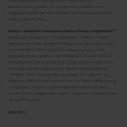
køkkentekstilerne designet med House Doctors
karakteristiske æstetik, der kombinerer enkelhed med
elegance, hvilket gør dem perfekte til at dekorere køkkenet
med et stilrent udtryk.
Hvad er inkluderet i kategorien House Doctor boligtekstiler?
Kategorien House Doctor boligtekstiler omfatter et bredt
udvalg af produkter designet til at gøre dit hjem både smukt
og komfortabelt. Dette inkluderer tæpper, puder, puder,
sengetøj, plaider, gardiner og håndklæder. Hvert produkt er
fremstillet med fokus på æstetik og høj kvalitet, hvilket sikrer,
at de ikke kun ser godt ud, men også er funktionelle og
holdbare. Disse boligtekstiler er nemme at kombinere og
tilføjer et stilfuldt præg til ethvert rum i dit hjem. Uanset om du
vil opdatere din stue, soveværelse eller køkken, tilbyder
House Doctor boligtekstiler noget, der passer til enhver smag
og indretningsstil.
Læs mere