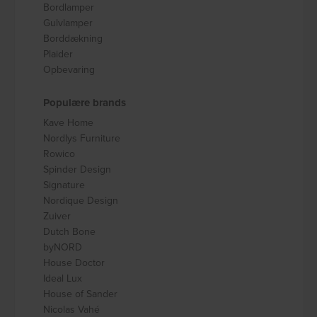
Bordlamper
Gulvlamper
Borddækning
Plaider
Opbevaring
Populære brands
Kave Home
Nordlys Furniture
Rowico
Spinder Design
Signature
Nordique Design
Zuiver
Dutch Bone
byNORD
House Doctor
Ideal Lux
House of Sander
Nicolas Vahé