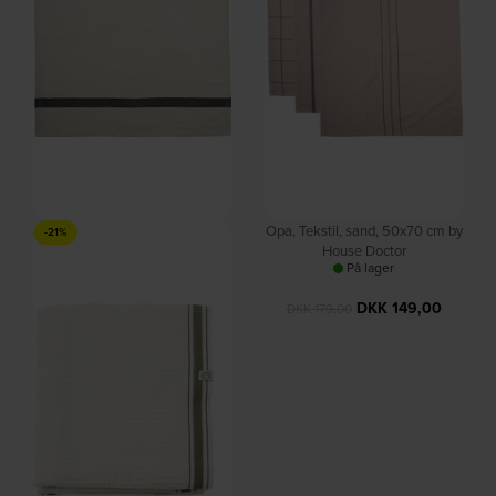
Nila, Tekstil, sand by House
Opa, Tekstil, sand, 50x70 cm by
-21%
Doctor
House Doctor
På lager
På lager
DKK
88,00
DKK
149,00
DKK
109,00
DKK
179,00