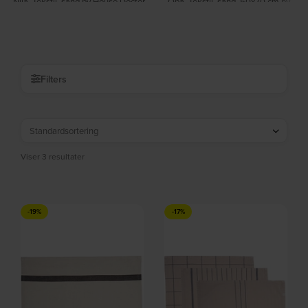
Nila, Tekstil, sand by House Doctor
Opa, Tekstil, sand, 50x70 cm by
På lager
House Doctor
På lager
DKK
88,00
DKK
109,00
DKK
149,00
DKK
179,00
Filters
Viser 3 resultater
-19%
-17%