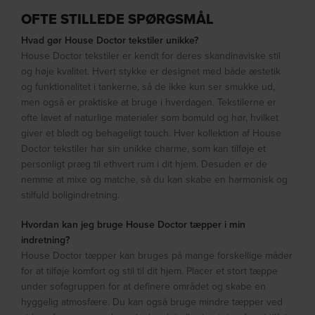
OFTE STILLEDE SPØRGSMÅL
Hvad gør House Doctor tekstiler unikke?
House Doctor tekstiler er kendt for deres skandinaviske stil
og høje kvalitet. Hvert stykke er designet med både æstetik
og funktionalitet i tankerne, så de ikke kun ser smukke ud,
men også er praktiske at bruge i hverdagen. Tekstilerne er
ofte lavet af naturlige materialer som bomuld og hør, hvilket
giver et blødt og behageligt touch. Hver kollektion af House
Doctor tekstiler har sin unikke charme, som kan tilføje et
personligt præg til ethvert rum i dit hjem. Desuden er de
nemme at mixe og matche, så du kan skabe en harmonisk og
stilfuld boligindretning.
Hvordan kan jeg bruge House Doctor tæpper i min
indretning?
House Doctor tæpper kan bruges på mange forskellige måder
for at tilføje komfort og stil til dit hjem. Placer et stort tæppe
under sofagruppen for at definere området og skabe en
hyggelig atmosfære. Du kan også bruge mindre tæpper ved