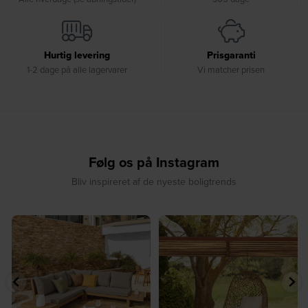
Hurtig levering
Prisgaranti
1-2 dage på alle lagervarer
Vi matcher prisen
Følg os på Instagram
Bliv inspireret af de nyeste boligtrends
☀️ Find dit yndlingssted denne
🤍 Rå materialer møder tidløst design⁠
sommer⁠
...
...
9
0
8
0