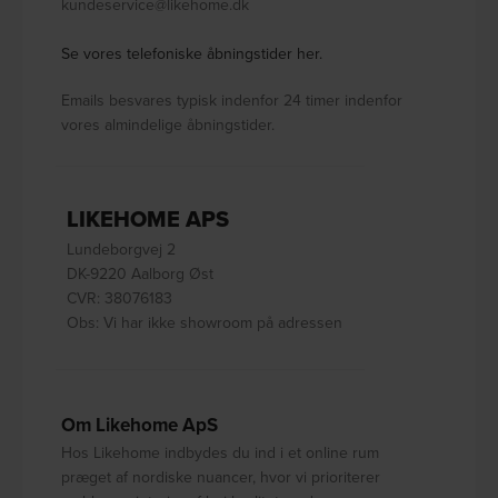
kundeservice@likehome.dk
Se vores telefoniske åbningstider her.
Emails besvares typisk indenfor 24 timer indenfor
vores almindelige åbningstider.
LIKEHOME APS
Lundeborgvej 2
DK-9220 Aalborg Øst
CVR: 38076183
Obs: Vi har ikke showroom på adressen
Om Likehome ApS
Hos Likehome indbydes du ind i et online rum
præget af nordiske nuancer, hvor vi prioriterer