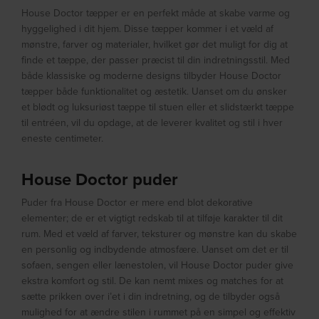
House Doctor tæpper er en perfekt måde at skabe varme og
hyggelighed i dit hjem. Disse tæpper kommer i et væld af
mønstre, farver og materialer, hvilket gør det muligt for dig at
finde et tæppe, der passer præcist til din indretningsstil. Med
både klassiske og moderne designs tilbyder House Doctor
tæpper både funktionalitet og æstetik. Uanset om du ønsker
et blødt og luksuriøst tæppe til stuen eller et slidstærkt tæppe
til entréen, vil du opdage, at de leverer kvalitet og stil i hver
eneste centimeter.
House Doctor puder
Puder fra House Doctor er mere end blot dekorative
elementer; de er et vigtigt redskab til at tilføje karakter til dit
rum. Med et væld af farver, teksturer og mønstre kan du skabe
en personlig og indbydende atmosfære. Uanset om det er til
sofaen, sengen eller lænestolen, vil House Doctor puder give
ekstra komfort og stil. De kan nemt mixes og matches for at
sætte prikken over i’et i din indretning, og de tilbyder også
mulighed for at ændre stilen i rummet på en simpel og effektiv