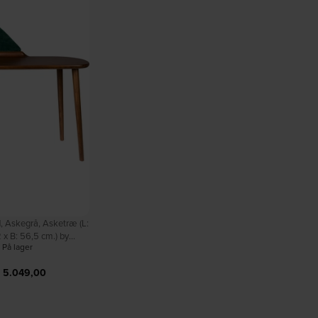
d, Askegrå, Asketræ (L:
2 x B: 56,5 cm.) by
På lager
utchbone
5.049,00