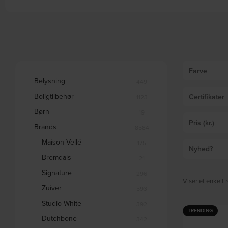
Farve
Belysning
449
Boligtilbehør
Certifikater
1123
Børn
19
Pris (kr.)
Brands
8584
Maison Vellé
175
Nyhed?
Bremdals
21
Signature
296
Viser et enkelt r
Zuiver
593
Studio White
392
TRENDING
Dutchbone
342