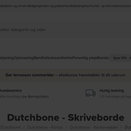
nstitutioner og erhverv
Boliginspiration og guides
Handelsbetingelser
Kunde- og informationscenter
elysning
Opbevaring
Børn
Delikatesser
Kontor
Personlig pleje
Brands
Spar 10% -
Gør terrassen sommerklar
– eksklusive havemøbler til dit uderum
Kundeservice
Hurtig levering
Alle hverdage
(se åbningstider)
1-2 hverdage på lag
Dutchbone - Skriveborde
Dutchbone
Dutchbone - Kontor
Dutchbone - Kontormøbler
Dut