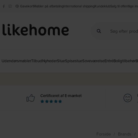
Gavekort
Møbler på afbetaling
International shipping
Kundeklub
Salg til offentlige i
Udendørsmøbler
Tilbud
Nyheder
Stue
Spisestue
Soveværelse
Entré
Boligtilbehør
B
Certificeret af E-mærket
Forside
Brands