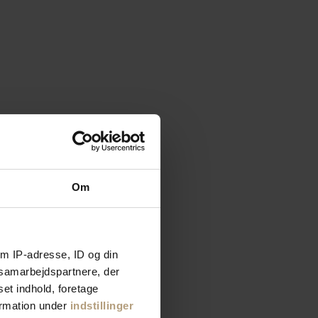
Om
m IP-adresse, ID og din
s samarbejdspartnere, der
set indhold, foretage
ormation under
indstillinger