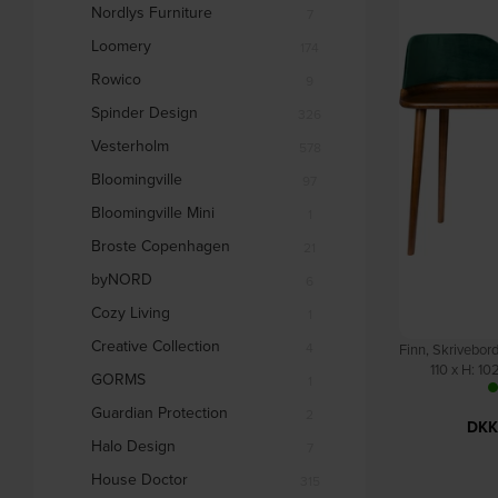
Nordlys Furniture
7
Loomery
174
Rowico
9
Spinder Design
326
Vesterholm
578
Bloomingville
97
Bloomingville Mini
1
Broste Copenhagen
21
byNORD
6
Cozy Living
1
Creative Collection
4
Finn, Skrivebor
110 x H: 10
GORMS
1
D
Guardian Protection
2
DKK
Halo Design
7
House Doctor
315