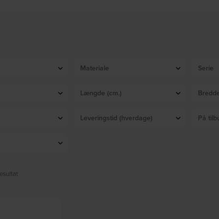
Finn, Skrivebord, Askegrå, Asketræ (L: 110 x H: 102 x B: 56,5 cm.) by Dutchbone
På lager
DKK
5.049,00
Materiale
Serie
Længde (cm.)
Bredde
Leveringstid (hverdage)
På tilb
esultat