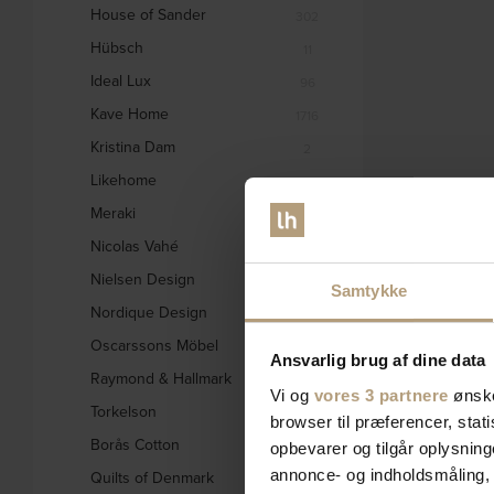
House of Sander
302
Hübsch
11
Ideal Lux
96
Kave Home
1716
Kristina Dam
2
Likehome
1
Meraki
44
Nicolas Vahé
20
Nielsen Design
9
Samtykke
Nordique Design
212
Oscarssons Möbel
539
Ansvarlig brug af dine data
Raymond & Hallmark
31
Vi og
vores 3 partnere
ønske
Torkelson
2
browser til præferencer, stat
Borås Cotton
2
opbevarer og tilgår oplysning
annonce- og indholdsmåling,
Quilts of Denmark
2