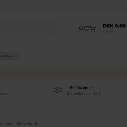
DKK
0,00
0
varer
 Kundeklub
+ 50.000 ordrer
ervarer
Behandlet siden 2016
chbone - Skriveborde