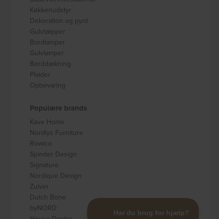
Køkkenudstyr
Dekoration og pynt
Gulvtæpper
Bordlamper
Gulvlamper
Borddækning
Plaider
Opbevaring
Populære brands
Kave Home
Nordlys Furniture
Rowico
Spinder Design
Signature
Nordique Design
Zuiver
Dutch Bone
byNORD
House Doctor