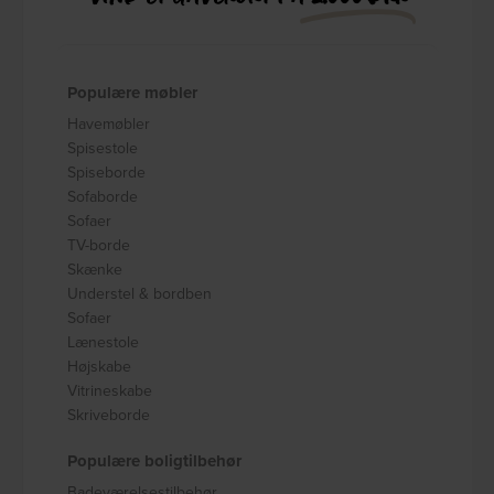
Populære møbler
Havemøbler
Spisestole
Spiseborde
Sofaborde
Sofaer
TV-borde
Skænke
Understel & bordben
Sofaer
Lænestole
Højskabe
Vitrineskabe
Skriveborde
Populære boligtilbehør
Badeværelsestilbehør