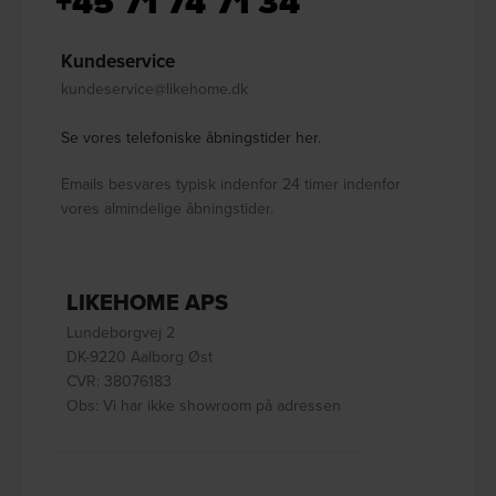
+45 71 74 71 34
Kundeservice
kundeservice@likehome.dk
Se vores telefoniske åbningstider her.
Emails besvares typisk indenfor 24 timer indenfor
vores almindelige åbningstider.
LIKEHOME APS
Lundeborgvej 2
DK-9220 Aalborg Øst
CVR: 38076183
Obs: Vi har ikke showroom på adressen