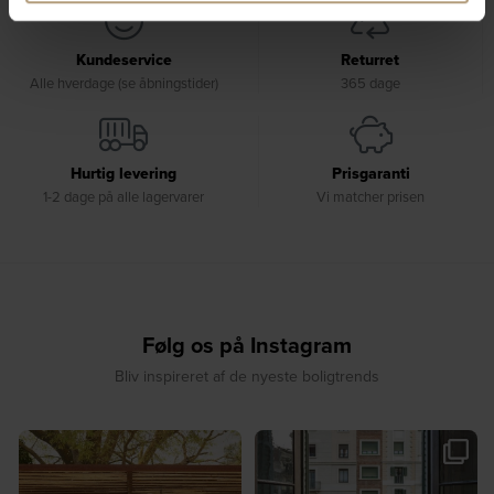
Kundeservice
Returret
Alle hverdage (se åbningstider)
365 dage
Hurtig levering
Prisgaranti
1-2 dage på alle lagervarer
Vi matcher prisen
Følg os på Instagram
Bliv inspireret af de nyeste boligtrends
☀️ Find dit yndlingssted denne
🤍 Rå materialer møder tidløst design⁠
sommer⁠
...
...