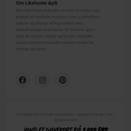
Om Likehome ApS
Hos Likehome indbydes du ind i et online rum
præget af nordiske nuancer, hvor vi prioriterer
møbler og interiør af høj kvalitet med
skandinaviske undertoner. Vi forbliver ajour
med de nyeste trends og fornyer konstant
vores sortiment med det seneste inden for
brands og serier.
Vi trækker en ny vinder hver måned – deltag nu og vær med i
konkurrencen!
VIND ET GAVEKORT PÅ
2.000 DKK