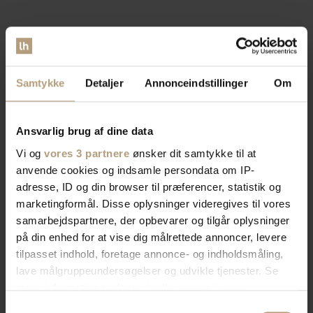
Samtykke
Detaljer
Annonceindstillinger
Om
Ansvarlig brug af dine data
Vi og
vores 3 partnere
ønsker dit samtykke til at
anvende cookies og indsamle persondata om IP-
adresse, ID og din browser til præferencer, statistik og
marketingformål. Disse oplysninger videregives til vores
samarbejdspartnere, der opbevarer og tilgår oplysninger
på din enhed for at vise dig målrettede annoncer, levere
tilpasset indhold, foretage annonce- og indholdsmåling,
lave målgruppeundersøgelser og udvikle tjenester. Se
mere information under
indstillinger
og i vores
persondatapolitik. Du kan altid trække dit samtykke
Samtykkevalg