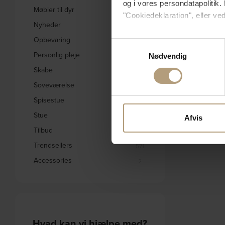
og i vores persondatapolitik. 
Møbler til dyr
3
"Cookiedeklaration", eller ved
Nyheder
1831
Opbevaring
Hvis du tillader det, vil vi og
241
Samtykkevalg
Indsamle præcise oply
Personlig pleje
31
Nødvendig
Identificere din enhed
Skabe
332
Dine valg anvendes på hele w
Soveværelse
578
Spisestue
Vi bruger cookies til at tilpas
1656
vores trafik. Vi deler også 
Stue
2793
Afvis
annonceringspartnere og anal
Tilbud
1842
dem, eller som de har indsaml
Trendsellers
571
Accessories
2
Hvad kan vi hjælpe med?