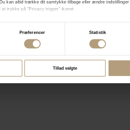
Du kan altid trække dit samtykke tilbage eller ændre indstillinger
 at trykke på "Privacy trigger" ikonet.
så gerne:
sninger om din placering, der kan være nøjagtig inden for få me
Præferencer
Statistik
 baseret på en scanning af dens unikke karakteristika (fingerprin
ebsitet.
se vores indhold og annoncer, til at vise dig funktioner til sociale
oplysninger om din brug af vores hjemmeside med vores partnere i
Tillad valgte
ysepartnere. Vores partnere kan kombinere disse data med andr
et fra din brug af deres tjenester.