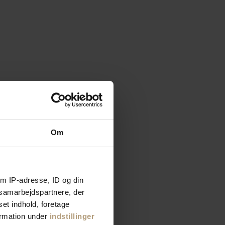
Om
m IP-adresse, ID og din
s samarbejdspartnere, der
set indhold, foretage
ormation under
indstillinger