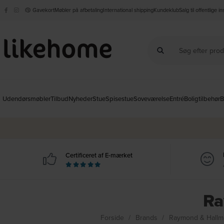
Gavekort
Møbler på afbetaling
International shipping
Kundeklub
Salg til offentlige i
Udendørsmøbler
Tilbud
Nyheder
Stue
Spisestue
Soveværelse
Entré
Boligtilbehør
B
Certificeret af E-mærket
Ra
Forside
Brands
Raymond & Hallm