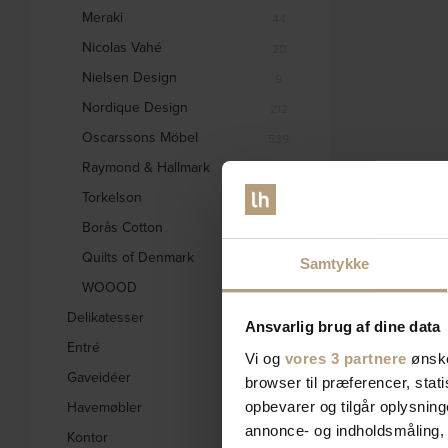
Meraki
44
Nicolas Vahé
20
Nielsen Design
9
Nordique Design
212
Oscarssons Möbel
539
Raymond & Hallmark
31
Torkelson
2
Borås Cotton
2
Quilts of Denmark
2
Samtykke
WOOOD
2225
Delikatesser
5
Ansvarlig brug af dine data
Entré
661
Vi og
vores 3 partnere
ønske
Gaveidéer
846
browser til præferencer, stat
Havemøbler
opbevarer og tilgår oplysning
559
annonce- og indholdsmåling,
Kontor
128