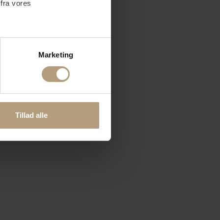
 fra vores
ter
Marketing
ting)
 medier og til at analysere
nden for sociale medier,
Tillad alle
e oplysninger, du har givet