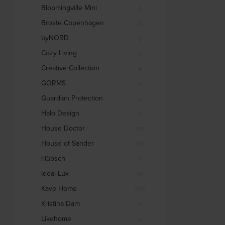
Bloomingville Mini
1
Broste Copenhagen
21
byNORD
6
Cozy Living
1
Creative Collection
4
GORMS
1
Guardian Protection
2
Halo Design
7
House Doctor
315
House of Sander
302
Hübsch
11
Ideal Lux
96
Kave Home
1716
Kristina Dam
2
Likehome
1