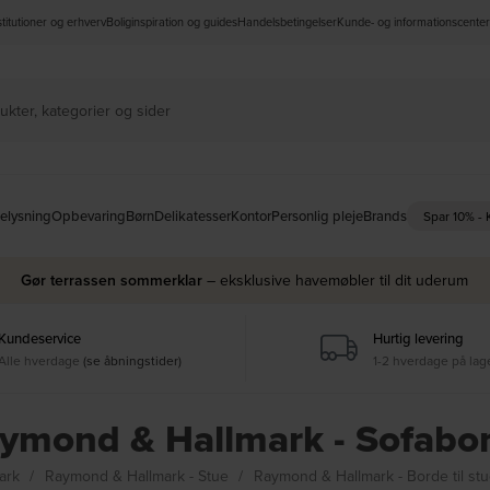
nstitutioner og erhverv
Boliginspiration og guides
Handelsbetingelser
Kunde- og informationscenter
elysning
Opbevaring
Børn
Delikatesser
Kontor
Personlig pleje
Brands
Spar 10% -
Gør terrassen sommerklar
– eksklusive havemøbler til dit uderum
Kundeservice
Hurtig levering
Alle hverdage
(se åbningstider)
1-2 hverdage på lag
ymond & Hallmark - Sofabo
ark
Raymond & Hallmark - Stue
Raymond & Hallmark - Borde til st