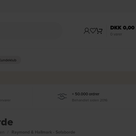
DKK
0,00
0
varer
 Kundeklub
+ 50.000 ordrer
ervarer
Behandlet siden 2016
rde
uen
Raymond & Hallmark - Sofaborde