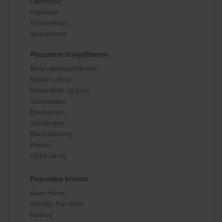
Lænestole
Højskabe
Vitrineskabe
Skriveborde
Populære boligtilbehør
Badeværelsestilbehør
Køkkenudstyr
Dekoration og pynt
Gulvtæpper
Bordlamper
Gulvlamper
Borddækning
Plaider
Opbevaring
Populære brands
Kave Home
Nordlys Furniture
Rowico