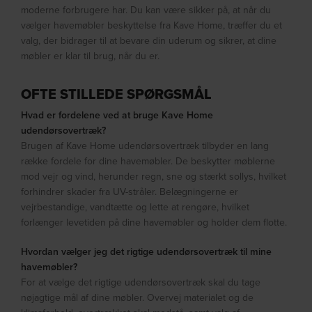
moderne forbrugere har. Du kan være sikker på, at når du
vælger havemøbler beskyttelse fra Kave Home, træffer du et
valg, der bidrager til at bevare din uderum og sikrer, at dine
møbler er klar til brug, når du er.
OFTE STILLEDE SPØRGSMÅL
Hvad er fordelene ved at bruge Kave Home
udendørsovertræk?
Brugen af Kave Home udendørsovertræk tilbyder en lang
række fordele for dine havemøbler. De beskytter møblerne
mod vejr og vind, herunder regn, sne og stærkt sollys, hvilket
forhindrer skader fra UV-stråler. Belægningerne er
vejrbestandige, vandtætte og lette at rengøre, hvilket
forlænger levetiden på dine havemøbler og holder dem flotte.
Hvordan vælger jeg det rigtige udendørsovertræk til mine
havemøbler?
For at vælge det rigtige udendørsovertræk skal du tage
nøjagtige mål af dine møbler. Overvej materialet og de