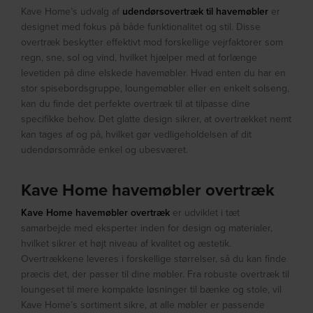
Kave Home’s udvalg af
udendørsovertræk til havemøbler
er
designet med fokus på både funktionalitet og stil. Disse
overtræk beskytter effektivt mod forskellige vejrfaktorer som
regn, sne, sol og vind, hvilket hjælper med at forlænge
levetiden på dine elskede havemøbler. Hvad enten du har en
stor spisebordsgruppe, loungemøbler eller en enkelt solseng,
kan du finde det perfekte overtræk til at tilpasse dine
specifikke behov. Det glatte design sikrer, at overtrækket nemt
kan tages af og på, hvilket gør vedligeholdelsen af dit
udendørsområde enkel og ubesværet.
Kave Home havemøbler overtræk
Kave Home havemøbler overtræk
er udviklet i tæt
samarbejde med eksperter inden for design og materialer,
hvilket sikrer et højt niveau af kvalitet og æstetik.
Overtrækkene leveres i forskellige størrelser, så du kan finde
præcis det, der passer til dine møbler. Fra robuste overtræk til
loungeset til mere kompakte løsninger til bænke og stole, vil
Kave Home’s sortiment sikre, at alle møbler er passende