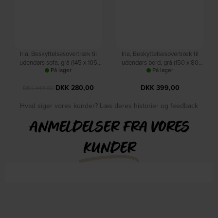
Iria, Beskyttelsesovertræk til
Iria, Beskyttelsesovertræk til
udendørs sofa, grå (145 x 105
udendørs bord, grå (150 x 80
På lager
På lager
cm.) by Kave Home
cm.) by Kave Home
DKK
280,00
DKK
399,00
DKK
449,00
Hvad siger vores kunder? Læs deres historier og feedback
ANMELDELSER FRA VORES
KUNDER