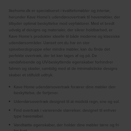
likehome.dk er specialiseret i kvalitetsmøbler og interiør,
herunder Kave Home’s udendørsovertræk til havemøbler, der
tilbyder optimal beskyttelse mod vejrfaktorer. Med et bredt
udvalg af designs og materialer, der sikrer holdbarhed, er
Kave Home’s produkter ideelle til både moderne og klassiske
udendørsområder. Uanset om du har en stor
spisebordsgruppe eller mindre møbler, kan du finde det
perfekte overtræk, der let kan tages af og på. De
vandafvisende og UV-beskyttende egenskaber forhindrer
falmen og skader, samtidig med at de minimalistiske designs
skaber et stilfuldt udtryk.
Kave Home udendørsovertræk forærer dine møbler den
beskyttelse, de fortjener.
Udendørsovertræk designet til at modstå regn, sne og sol.
Find overtræk i varierende størrelser, designet til enhver
type havemøbel.
Vandtætte egenskaber, der holder dine møbler tørre og fri
for fugt.