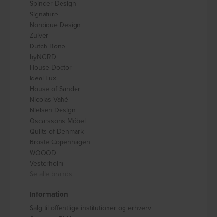
Spinder Design
Signature
Nordique Design
Zuiver
Dutch Bone
byNORD
House Doctor
Ideal Lux
House of Sander
Nicolas Vahé
Nielsen Design
Oscarssons Móbel
Quilts of Denmark
Broste Copenhagen
WOOOD
Vesterholm
Se alle brands
Information
Salg til offentlige institutioner og erhverv