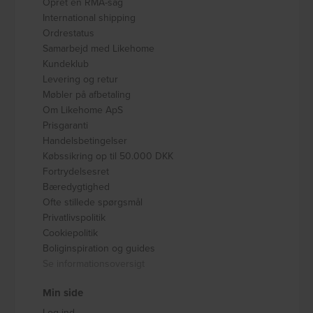
Opret en RMA-sag
International shipping
Ordrestatus
Samarbejd med Likehome
Kundeklub
Levering og retur
Møbler på afbetaling
Om Likehome ApS
Prisgaranti
Handelsbetingelser
Købssikring op til 50.000 DKK
Fortrydelsesret
Bæredygtighed
Ofte stillede spørgsmål
Privatlivspolitik
Cookiepolitik
Boliginspiration og guides
Se informationsoversigt
Min side
Log ind