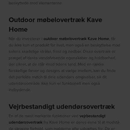
beskyttede mod elementerne.
Outdoor møbelovertræk Kave
Home
Når du investerer i
outdoor møbelovertræk Kave Home
, får
du ikke kun et produkt for livet, men også en beskyttelse mod
solens skadelige stråler, frost og nedbør. Disse overtræk er
præget af deres vandafvisende egenskaber og holdbarhed,
der sikrer, at de står imod tidens tand. Med en række
forskellige farver og designs at vælge imellem, kan du finde
det perfekte match til dine udendørs omgivelser, så dit
udendørsområde ikke kun er funktionelt men også
indbydende.
Vejrbestandigt udendørsovertræk
En af de mest markante funktioner ved
vejrbestandigt
udendørsovertræk
fra Kave Home er deres evne til at modstå
de skrappe forhold, som møblerne ofte udsættes for. De er