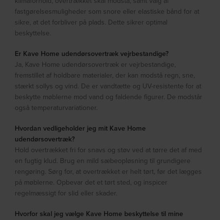
klimaforhold, overtrækket skal modstå, samt valg af
fastgørelsesmuligheder som snore eller elastiske bånd for at
sikre, at det forbliver på plads. Dette sikrer optimal
beskyttelse.
Er Kave Home udendørsovertræk vejrbestandige?
Ja, Kave Home udendørsovertræk er vejrbestandige,
fremstillet af holdbare materialer, der kan modstå regn, sne,
stærkt sollys og vind. De er vandtætte og UV-resistente for at
beskytte møblerne mod vand og faldende figurer. De modstår
også temperaturvariationer.
Hvordan vedligeholder jeg mit Kave Home
udendørsovertræk?
Hold overtrækket fri for snavs og støv ved at tørre det af med
en fugtig klud. Brug en mild sæbeopløsning til grundigere
rengøring. Sørg for, at overtrækket er helt tørt, før det lægges
på møblerne. Opbevar det et tørt sted, og inspicer
regelmæssigt for slid eller skader.
Hvorfor skal jeg vælge Kave Home beskyttelse til mine