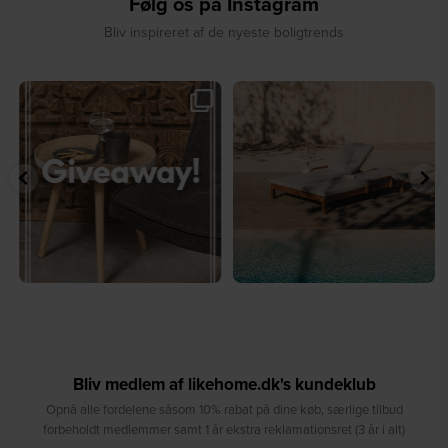
Følg os på Instagram
Bliv inspireret af de nyeste boligtrends
🎉 GIVEAWAY 🎉⁠
☀️ Sommerens favorit til terrassen ☀️⁠
...
Vind det stilfulde Sasha
...
8
0
236
256
Bliv medlem af likehome.dk's kundeklub
Opnå alle fordelene såsom 10% rabat på dine køb, særlige tilbud
forbeholdt medlemmer samt 1 år ekstra reklamationsret (3 år i alt)