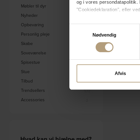
og i vores persondatapolitik. 
Møbler til dyr
3
"Cookiedeklaration", eller ved
Nyheder
1834
Opbevaring
Hvis du tillader det, vil vi og
242
Samtykkevalg
Indsamle præcise oply
Personlig pleje
31
Nødvendig
Identificere din enhed
Skabe
332
Dine valg anvendes på hele w
Soveværelse
578
Spisestue
Vi bruger cookies til at tilpas
1656
vores trafik. Vi deler også 
Stue
2795
Afvis
annonceringspartnere og anal
Tilbud
1846
dem, eller som de har indsaml
Trendsellers
572
Accessories
2
Hvad kan vi hjælpe med?