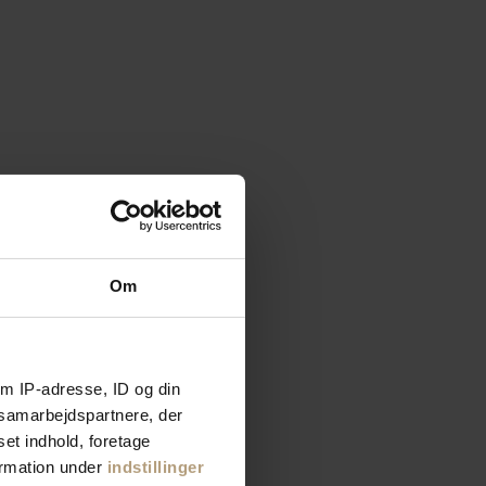
Om
m IP-adresse, ID og din
s samarbejdspartnere, der
set indhold, foretage
ormation under
indstillinger