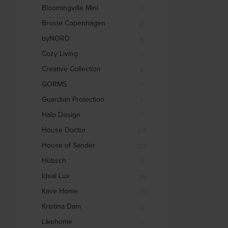
Bloomingville Mini
1
Broste Copenhagen
21
byNORD
6
Cozy Living
1
Creative Collection
4
GORMS
1
Guardian Protection
2
Halo Design
7
House Doctor
315
House of Sander
303
Hübsch
11
Ideal Lux
96
Kave Home
1717
Kristina Dam
2
Likehome
1