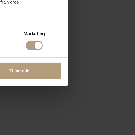
 fra vores
ter
Marketing
ting)
 medier og til at analysere
nden for sociale medier,
Tillad alle
e oplysninger, du har givet