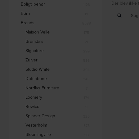
Der blev ikke 
Boligtilbehør
1123
Børn
19
Brands
8588
Maison Vellé
175
Bremdals
21
Signature
299
Zuiver
586
Studio White
394
Dutchbone
343
Nordlys Furniture
7
Loomery
174
Rowico
9
Spinder Design
325
Vesterholm
578
Bloomingville
98