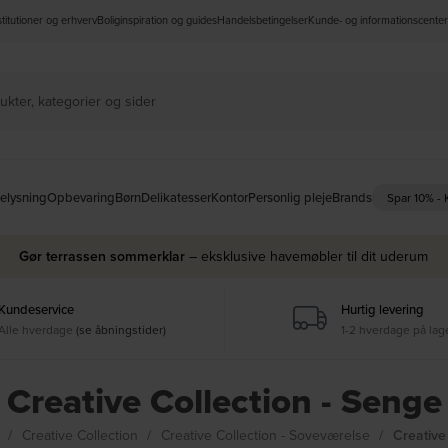
nstitutioner og erhverv
Boliginspiration og guides
Handelsbetingelser
Kunde- og informationscenter
elysning
Opbevaring
Børn
Delikatesser
Kontor
Personlig pleje
Brands
Spar 10% -
Gør terrassen sommerklar
– eksklusive havemøbler til dit uderum
Kundeservice
Hurtig levering
Alle hverdage
(se åbningstider)
1-2 hverdage på lag
Creative Collection - Senge
s
Creative Collection
Creative Collection - Soveværelse
Creative