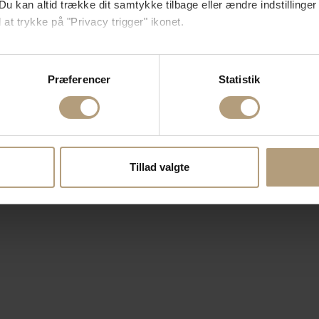
Du kan altid trække dit samtykke tilbage eller ændre indstillinger
 at trykke på "Privacy trigger" ikonet.
så gerne:
sninger om din placering, der kan være nøjagtig inden for få me
Præferencer
Statistik
 baseret på en scanning af dens unikke karakteristika (fingerprin
ebsitet.
se vores indhold og annoncer, til at vise dig funktioner til sociale
oplysninger om din brug af vores hjemmeside med vores partnere i
Tillad valgte
ysepartnere. Vores partnere kan kombinere disse data med andr
et fra din brug af deres tjenester.