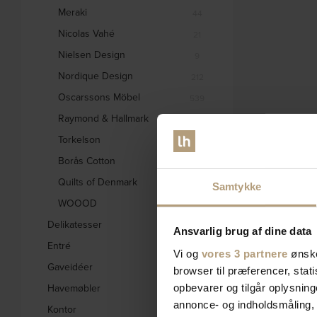
Meraki
44
Nicolas Vahé
21
Nielsen Design
9
Nordique Design
212
Oscarssons Möbel
539
Raymond & Hallmark
31
Torkelson
2
Borås Cotton
2
Quilts of Denmark
2
Samtykke
WOOOD
2229
Delikatesser
6
Ansvarlig brug af dine data
Entré
662
Vi og
vores 3 partnere
ønske
Gaveidéer
847
browser til præferencer, stat
Havemøbler
opbevarer og tilgår oplysning
559
annonce- og indholdsmåling,
Kontor
128