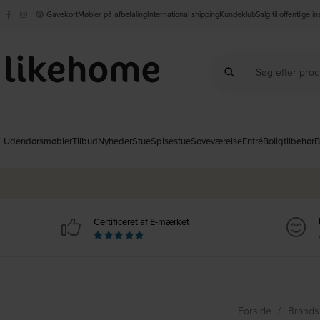
Gavekort
Møbler på afbetaling
International shipping
Kundeklub
Salg til offentlige i
Udendørsmøbler
Tilbud
Nyheder
Stue
Spisestue
Soveværelse
Entré
Boligtilbehør
B
Certificeret af E-mærket
Forside
Brand