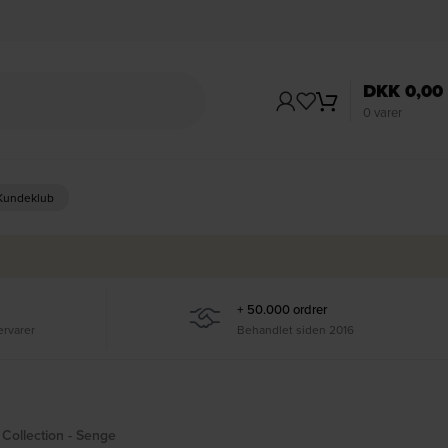
DKK
0,00
0
varer
 Kundeklub
+ 50.000 ordrer
ervarer
Behandlet siden 2016
 Collection - Senge