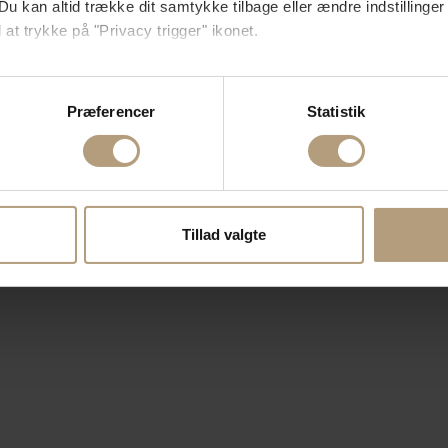
Du kan altid trække dit samtykke tilbage eller ændre indstillinger
 at trykke på "Privacy trigger" ikonet.
så gerne:
sninger om din placering, der kan være nøjagtig inden for få me
Præferencer
Statistik
 baseret på en scanning af dens unikke karakteristika (fingerprin
ebsitet.
se vores indhold og annoncer, til at vise dig funktioner til sociale
oplysninger om din brug af vores hjemmeside med vores partnere i
Tillad valgte
ysepartnere. Vores partnere kan kombinere disse data med andr
et fra din brug af deres tjenester.