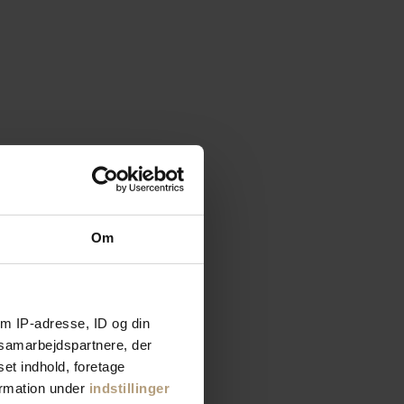
Om
m IP-adresse, ID og din
s samarbejdspartnere, der
set indhold, foretage
ormation under
indstillinger