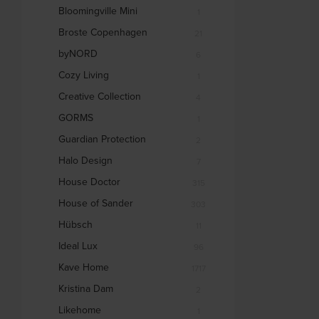
Bloomingville Mini
1
Broste Copenhagen
21
byNORD
6
Cozy Living
1
Creative Collection
4
GORMS
1
Guardian Protection
2
Halo Design
7
House Doctor
315
House of Sander
303
Hübsch
11
Ideal Lux
96
Kave Home
1717
Kristina Dam
2
Likehome
1