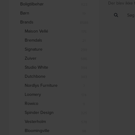
Der blev ikke 
Boligtilbehør
1123
Børn
19
Brands
8588
Maison Vellé
175
Bremdals
21
Signature
299
Zuiver
586
Studio White
394
Dutchbone
343
Nordlys Furniture
7
Loomery
174
Rowico
9
Spinder Design
325
Vesterholm
578
Bloomingville
98