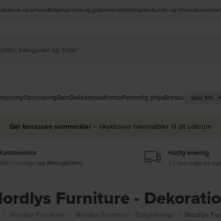
nstitutioner og erhverv
Boliginspiration og guides
Handelsbetingelser
Kunde- og informationscenter
elysning
Opbevaring
Børn
Delikatesser
Kontor
Personlig pleje
Brands
Spar 10% -
Gør terrassen sommerklar
– eksklusive havemøbler til dit uderum
Kundeservice
Hurtig levering
Alle hverdage
(se åbningstider)
1-2 hverdage på lag
ordlys Furniture - Dekorati
s
Nordlys Furniture
Nordlys Furniture - Boligtilbehør
Nordlys Fur