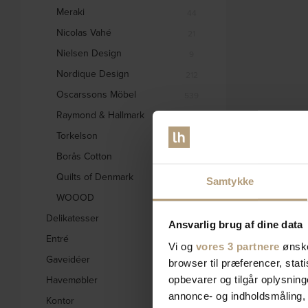
Meraki
44
Nicolas Vahé
21
Nielsen Design
9
Nordique Design
212
Oscarssons Möbel
539
Raymond & Hallmark
31
Torkelson
2
Borås Cotton
2
Quilts of Denmark
2
Samtykke
WOOOD
2229
Delikatesser
6
Ansvarlig brug af dine data
Entré
662
Vi og
vores 3 partnere
ønske
Gaveidéer
847
browser til præferencer, stat
Havemøbler
opbevarer og tilgår oplysning
559
annonce- og indholdsmåling,
Kontor
128