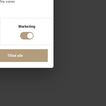
 fra vores
ter
Marketing
ting)
 medier og til at analysere
nden for sociale medier,
Tillad alle
e oplysninger, du har givet