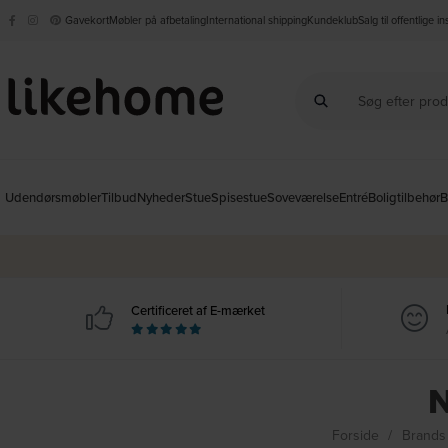
Gavekort
Møbler på afbetaling
International shipping
Kundeklub
Salg til offentlige i
Udendørsmøbler
Tilbud
Nyheder
Stue
Spisestue
Soveværelse
Entré
Boligtilbehør
B
Certificeret af E-mærket
N
Forside
Brand