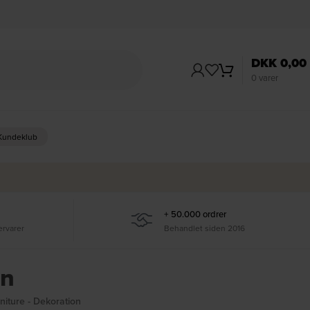
DKK
0,00
0
varer
 Kundeklub
+ 50.000 ordrer
ervarer
Behandlet siden 2016
on
niture - Dekoration