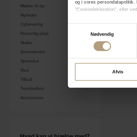
og i vores persondatapolitik. 
Møbler til dyr
3
"Cookiedeklaration", eller ved
Nyheder
1834
Opbevaring
Hvis du tillader det, vil vi og
242
Samtykkevalg
Indsamle præcise oply
Personlig pleje
31
Nødvendig
Identificere din enhed
Skabe
332
Dine valg anvendes på hele w
Soveværelse
578
Spisestue
Vi bruger cookies til at tilpas
1656
vores trafik. Vi deler også 
Stue
2795
Afvis
annonceringspartnere og anal
Tilbud
1846
dem, eller som de har indsaml
Trendsellers
572
Accessories
2
Hvad kan vi hjælpe med?