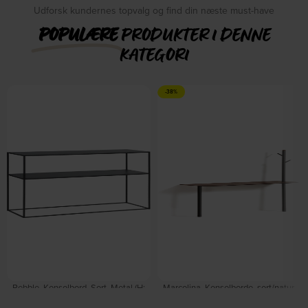
Udforsk kundernes topvalg og find din næste must-have
POPULÆRE
PRODUKTER I DENNE
KATEGORI
-38%
Pebble, Konsolbord, Sort, Metal (H:
Marcolina, Konsolborde, sort/natur,
80 x B: 35 cm.) by Nordique Design
H160x80x30 cm by Kave Home