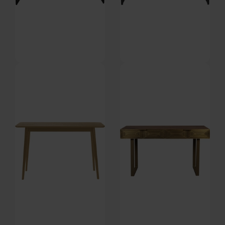
Class, Konsolbord, Mørk sand,
Guuji, Konsolbord, Antracit,
Træ (L: 45 x H: 78 x B: 120 cm.)
Rattan (L: 40 x H: 76 x B: 120
På lager
På lager
by Dutchbone
cm.) by Studio White
DKK
4.849,00
DKK
1.639,00
DKK
2.729,00