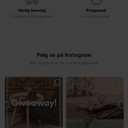
Hurtig levering
Prisgaranti
1-2 dage på alle lagervarer
Vi matcher prisen
Følg os på Instagram
Bliv inspireret af de nyeste boligtrends
☀️ Sommerens favorit til terrassen ☀️⁠
☀️ Sommerens naturlige
...
samlingspunkt⁠
...
8
0
8
0