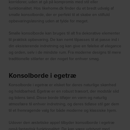
korridorer, uden at gå på kompromis med stil eller
funktionalitet. Hos likehome.dk finder du et bredt udvalg af
smalle konsolborde, der er perfekt til at skabe en stilfuld
opbevaringsløsning uden at fylde for meget.
Smalle konsolborde kan bruges til alt fra dekorative elementer
til praktisk opbevaring. De kan nemt tilpasses til at passe ind i
din eksisterende indretning og kan give en følelse af elegance
og orden, selv i de mindste rum. Fra moderne designs til mere
traditionelle stilarter er der noget for enhver smag.
Konsolborde i egetræ
Konsolborde i egetræ er elsket for deres naturlige skønhed
og holdbarhed. Egetræ er en robust træsort, der modstår slid
og tidens tand. Disse borde tilføjer en varm og naturlig
atmosfære til enhver indretning, og deres tidløse stil gør dem
til et fremragende valg for både moderne og klassiske hjem.
Udover den æstetiske appel tilbyder konsolborde i egetræ
også fantastisk funktionalitet. De kan være udstyret med