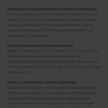
Hvordan kan et konsolbord til stuen forbedre indretningen?
Et konsolbord til stuen tilbyder både funktionalitet og stil. Det
fungerer som en overflade til dekorative genstande og giver
opbevaringsmuligheder. Placeret bag sofaen eller mod en
væg kan det skabe en sammenhængende atmosfære og
tilføje dybde til indretningen.
Hvad er fordelene ved smalle konsolborde?
Smalle konsolborde er ideelle til mindre rum. Deres kompakte
design tilbyder en praktisk overflade til nøgler og
dekorationer. De kan skabe en illusion af mere plads og tilføre
et luftigt udtryk til rummet, hvilket gør dem alsidige i forskellige
indretningsstile.
Hvorfor er konsolborde i egetræ et godt valg?
Konsolborde i egetræ er et godt valg på grund af egetræets
skønhed og holdbarhed. Det er stærkt og modstandsdygtigt
over for slid, hvilket betyder, at de kan holde i mange år.
Egetræet tilfører en unik æstetik og er velegnet som både