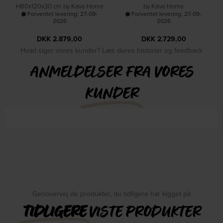
H80x120x30 cm by Kave Home
by Kave Home
Forventet levering: 27-09-
Forventet levering: 27-09-
2026
2026
DKK
2.879,00
DKK
2.729,00
Hvad siger vores kunder? Læs deres historier og feedback
ANMELDELSER FRA VORES
KUNDER
Genovervej de produkter, du tidligere har kigget på
TIDLIGERE
VISTE PRODUKTER