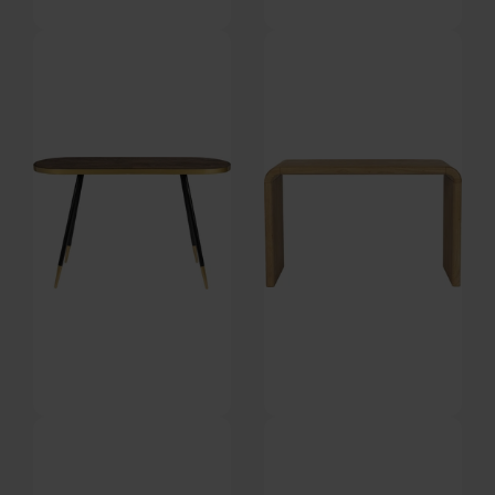
Fabio, Konsolbord, Taupe,
Volan, Konsolbord, Gråbrun,
Egetræ (L: 40 x H: 75 x B: 120
Mangotræ (L: 140 x H: 76 x B:
På lager
På lager
cm.) by Studio White
50 cm.) by Dutchbone
DKK
2.069,00
DKK
5.549,00
Denise, Konsolbord, Brun, Træ
Brave, Konsolbord, Mørk sand,
(L: 41 x H: 75 x B: 121 cm.) by
Egetræsfiner (L: 120 x H: 75 x B:
På lager
På lager
Studio White
38 cm.) by Zuiver