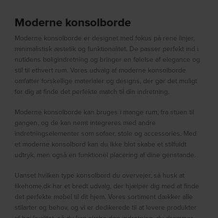
Moderne konsolborde
Moderne konsolborde er designet med fokus på rene linjer,
minimalistisk æstetik og funktionalitet. De passer perfekt ind i
nutidens boligindretning og bringer en følelse af elegance og
stil til ethvert rum. Vores udvalg af moderne konsolborde
omfatter forskellige materialer og designs, der gør det muligt
for dig at finde det perfekte match til din indretning.
Moderne konsolborde kan bruges i mange rum, fra stuen til
gangen, og de kan nemt integreres med andre
indretningselementer som sofaer, stole og accessories. Med
et moderne konsolbord kan du ikke blot skabe et stilfuldt
udtryk, men også en funktionel placering af dine genstande.
Uanset hvilken type konsolbord du overvejer, så husk at
likehome.dk har et bredt udvalg, der hjælper dig med at finde
det perfekte møbel til dit hjem. Vores sortiment dækker alle
stilarter og behov, og vi er dedikerede til at levere produkter