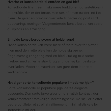
Hvorfor er konsolborde til entréen en god idé?
Konsolborde til entréen maksimere funktionen og æstetikken i
et område, der er det første, man ser, når man træder ind i et
hjem. De giver en praktisk overflade til nøgler og post samt
opbevaringsløsninger. Vægmonterede konsolborde kan spare
gulvplads i en smal gang.
Er hvide konsolborde svære at holde rene?
Hvide konsolborde kan være mere sårbare over for pletter,
men med den rette pleje kan de holde sig pæne.
Regelmæssig rengøring med en blød klud og mild sæbe
hjælper med at fjerne støv. Brug af underlag kan beskytte
overfladen. Moderne materialer kan gøre dem lettere at
vedligeholde.
Hvad gør sorte konsolborde populære i moderne hjem?
Sorte konsolborde er populære pga. deres elegante
udseende. Den sorte farve giver en dramatisk kontrast, der
komplementerer forskellige indretningsstile. De skjuler pletter
bedre og tilføjer et strejf af raffinement i minimalistiske eller
industrielle miljøer.