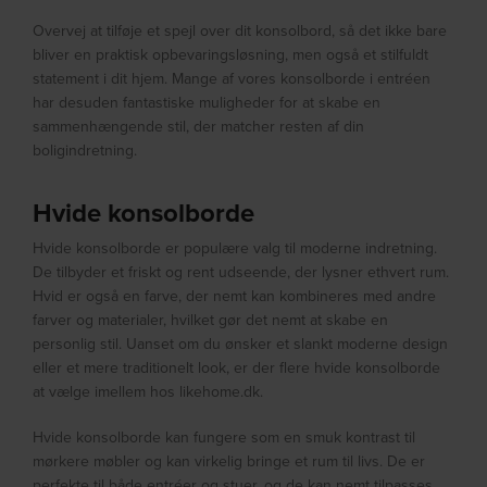
Overvej at tilføje et spejl over dit konsolbord, så det ikke bare
bliver en praktisk opbevaringsløsning, men også et stilfuldt
statement i dit hjem. Mange af vores konsolborde i entréen
har desuden fantastiske muligheder for at skabe en
sammenhængende stil, der matcher resten af din
boligindretning.
Hvide konsolborde
Hvide konsolborde er populære valg til moderne indretning.
De tilbyder et friskt og rent udseende, der lysner ethvert rum.
Hvid er også en farve, der nemt kan kombineres med andre
farver og materialer, hvilket gør det nemt at skabe en
personlig stil. Uanset om du ønsker et slankt moderne design
eller et mere traditionelt look, er der flere hvide konsolborde
at vælge imellem hos likehome.dk.
Hvide konsolborde kan fungere som en smuk kontrast til
mørkere møbler og kan virkelig bringe et rum til livs. De er
perfekte til både entréer og stuer, og de kan nemt tilpasses