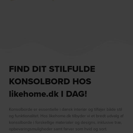
FIND DIT STILFULDE
KONSOLBORD HOS
likehome.dk I DAG!
Konsolborde er essentielle i dansk interiør og tilføjer både stil
og funktionalitet. Hos likehome.dk tilbyder vi et bredt udvalg af
konsolborde i forskellige materialer og designs, inklusive træ,
opbevaringsmuligheder samt farver som hvid og sort.