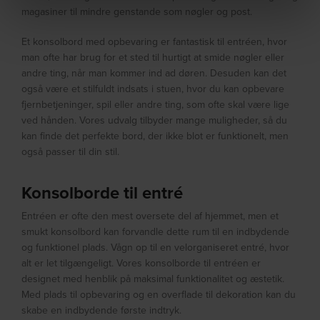
magasiner til mindre genstande som nøgler og post.
Et konsolbord med opbevaring er fantastisk til entréen, hvor
man ofte har brug for et sted til hurtigt at smide nøgler eller
andre ting, når man kommer ind ad døren. Desuden kan det
også være et stilfuldt indsats i stuen, hvor du kan opbevare
fjernbetjeninger, spil eller andre ting, som ofte skal være lige
ved hånden. Vores udvalg tilbyder mange muligheder, så du
kan finde det perfekte bord, der ikke blot er funktionelt, men
også passer til din stil.
Konsolborde til entré
Entréen er ofte den mest oversete del af hjemmet, men et
smukt konsolbord kan forvandle dette rum til en indbydende
og funktionel plads. Vågn op til en velorganiseret entré, hvor
alt er let tilgængeligt. Vores konsolborde til entréen er
designet med henblik på maksimal funktionalitet og æstetik.
Med plads til opbevaring og en overflade til dekoration kan du
skabe en indbydende første indtryk.