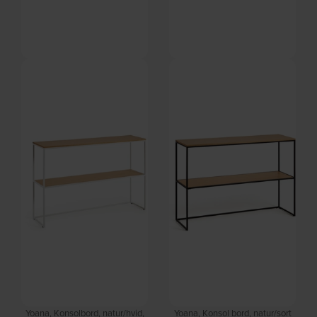
Burano, Konsolborde, klar, glas
Daniél, Konsolbord, Sort/Sort,
by Kave Home
Stål (H: 90 x B: 120 cm.) by
På lager
På lager
Spinder Design
DKK
3.159,00
DKK
3.439,00
Yoana, Konsolbord, natur/hvid,
Yoana, Konsol bord, natur/sort