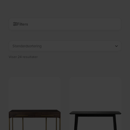
På lager
På lager
DKK
2.369,00
DKK
555,00
DKK
889,00
Filters
Viser 24 resultater