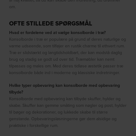
af høj kvalitet, så du kan skabe den indretning, du drømmer
om.
OFTE STILLEDE SPØRGSMÅL
Hvad er fordelene ved at vælge konsolborde i træ?
Konsolborde i træ er populære på grund af deres naturlige og
varme udseende, som tilføjer en rustik charme til ethvert rum.
Træ er slidstærkt og langtidsholdbart, der kan modstå daglig
brug og stadig se godt ud over tid. Træmøbler kan nemt
tilpasses og males om. Med deres tidløse æstetik passer træ
konsolborde både ind i moderne og klassiske indretninger.
Hvilke typer opbevaring kan konsolborde med opbevaring
tilbyde?
Konsolborde med opbevaring kan tilbyde skuffer, hylder og
skabe. Skuffer kan gemme småting som nøgler og post, hylder
til bøger og dekorationer, og lukkede skabe til større
genstande. Opbevaringsløsningerne gør dem alsidige og
praktiske i forskellige rum.