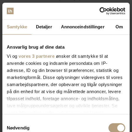
Smalle konsolborde til trange rum
Konsolborde i egetræ: holdbare og æstetisk tiltalende
Konsolborde med skuffer til praktisk opbevaring
Samtykke
Detaljer
Annonceindstillinger
Om
Moderne konsolborde med minimalistisk design
Find perfekt konsolbord til dit hjem hos likehome.dk
Ansvarlig brug af dine data
Konsolborde har i mange år været en fast bestanddel af dansk
Vi og
vores 3 partnere
ønsker dit samtykke til at
interiør, og det er ikke uden grund. Disse alsidige møbler
anvende cookies og indsamle persondata om IP-
tilføjer både stil og funktionalitet til hjemmet. Hos likehome.dk
adresse, ID og din browser til præferencer, statistik og
tilbyder vi et bredt udvalg af konsolborde, der passer til
marketingformål. Disse oplysninger videregives til vores
enhver smag og indretning. Her ser vi nærmere på forskellige
samarbejdspartnere, der opbevarer og tilgår oplysninger
typer af konsolborde, såsom konsolborde i træ, modeller med
på din enhed for at vise dig målrettede annoncer, levere
opbevaringsmuligheder, samt smarte farvevalg som hvidt og
tilpasset indhold, foretage annonce- og indholdsmåling,
sort. Derudover dykker vi ned i, hvordan du kan udnytte
konsolborde i forskellige rum, fra entreen til stuen.
lave målgruppeundersøgelser og udvikle tjenester. Se
mere information under
indstillinger
og i vores
persondatapolitik. Du kan altid trække dit samtykke
Konsolborde i træ
Samtykkevalg
tilbage eller ændre indstillinger fra vores
Nødvendig