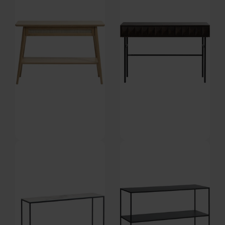
DKK
1.779,00
DKK
4.449,00
Barrali, Konsolbord, Natur,
Latina, Konsolbord, Mørk
Egetræ, rattan (L: 110 x H: 75 x
natur/Sort, Egetræ, Metal (L: 117
På lager
På lager
B: 40 cm.) by Nordique Design
x H: 75 x B: 39 cm.) by Nordique
Design
DKK
3.279,00
DKK
3.519,00