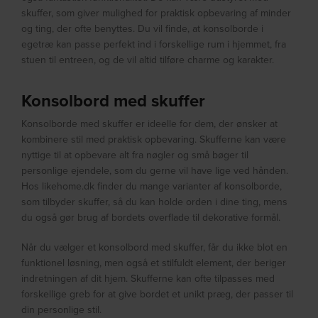
skuffer, som giver mulighed for praktisk opbevaring af minder
og ting, der ofte benyttes. Du vil finde, at konsolborde i
egetræ kan passe perfekt ind i forskellige rum i hjemmet, fra
stuen til entreen, og de vil altid tilføre charme og karakter.
Konsolbord med skuffer
Konsolborde med skuffer er ideelle for dem, der ønsker at
kombinere stil med praktisk opbevaring. Skufferne kan være
nyttige til at opbevare alt fra nøgler og små bøger til
personlige ejendele, som du gerne vil have lige ved hånden.
Hos likehome.dk finder du mange varianter af konsolborde,
som tilbyder skuffer, så du kan holde orden i dine ting, mens
du også gør brug af bordets overflade til dekorative formål.
Når du vælger et konsolbord med skuffer, får du ikke blot en
funktionel løsning, men også et stilfuldt element, der beriger
indretningen af dit hjem. Skufferne kan ofte tilpasses med
forskellige greb for at give bordet et unikt præg, der passer til
din personlige stil.