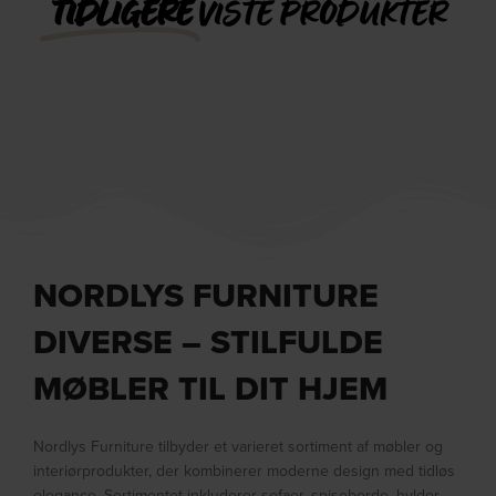
TIDLIGERE
VISTE PRODUKTER
NORDLYS FURNITURE
DIVERSE – STILFULDE
MØBLER TIL DIT HJEM
Nordlys Furniture tilbyder et varieret sortiment af møbler og
interiørprodukter, der kombinerer moderne design med tidløs
elegance. Sortimentet inkluderer sofaer, spiseborde, hylder,