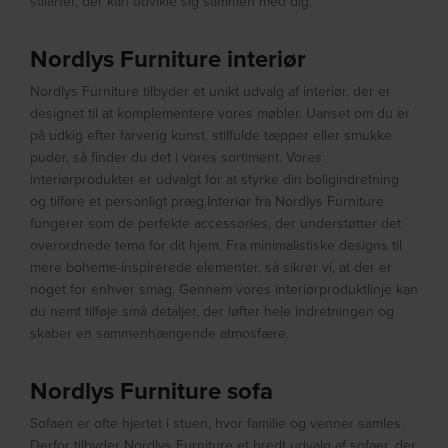
stilarter, der kan udvikle sig sammen med dig.
Nordlys Furniture interiør
Nordlys Furniture tilbyder et unikt udvalg af interiør, der er
designet til at komplementere vores møbler. Uanset om du er
på udkig efter farverig kunst, stilfulde tæpper eller smukke
puder, så finder du det i vores sortiment. Vores
interiørprodukter er udvalgt for at styrke din boligindretning
og tilføre et personligt præg.Interiør fra Nordlys Furniture
fungerer som de perfekte accessories, der understøtter det
overordnede tema for dit hjem. Fra minimalistiske designs til
mere boheme-inspirerede elementer, så sikrer vi, at der er
noget for enhver smag. Gennem vores interiørproduktlinje kan
du nemt tilføje små detaljer, der løfter hele indretningen og
skaber en sammenhængende atmosfære.
Nordlys Furniture sofa
Sofaen er ofte hjertet i stuen, hvor familie og venner samles.
Derfor tilbyder Nordlys Furniture et bredt udvalg af sofaer, der