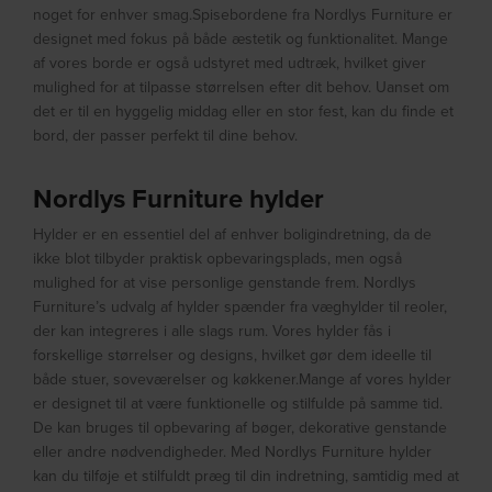
noget for enhver smag.Spisebordene fra Nordlys Furniture er
designet med fokus på både æstetik og funktionalitet. Mange
af vores borde er også udstyret med udtræk, hvilket giver
mulighed for at tilpasse størrelsen efter dit behov. Uanset om
det er til en hyggelig middag eller en stor fest, kan du finde et
bord, der passer perfekt til dine behov.
Nordlys Furniture hylder
Hylder er en essentiel del af enhver boligindretning, da de
ikke blot tilbyder praktisk opbevaringsplads, men også
mulighed for at vise personlige genstande frem. Nordlys
Furniture’s udvalg af hylder spænder fra væghylder til reoler,
der kan integreres i alle slags rum. Vores hylder fås i
forskellige størrelser og designs, hvilket gør dem ideelle til
både stuer, soveværelser og køkkener.Mange af vores hylder
er designet til at være funktionelle og stilfulde på samme tid.
De kan bruges til opbevaring af bøger, dekorative genstande
eller andre nødvendigheder. Med Nordlys Furniture hylder
kan du tilføje et stilfuldt præg til din indretning, samtidig med at