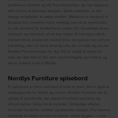
kombinerer komfort og stil. Fra modulsofaer, der kan tilpasses
efter behov, til klassiske designs i bløde materialer, er der
mange muligheder at vælge imellem. Møblerne er designet til
at passe ind i moderne hjem, samtidig med at de opretholder
en høj standard for kvalitet.Vores sofaer fås i forskellige farver,
teksturer og størrelser, så du kan skabe dit helt eget udtryk.
Uanset om du ønsker en neutral farve, der passer ind i enhver
indretning, eller en mere farverig sofa, der vil skille sig ud, har
Nordlys Furniture noget for dig. Det er vigtigt at vælge en
sofa, der ikke blot er flot, men også behagelig og holdbar, og
det er præcist hvad vi tilbyder.
Nordlys Furniture spisebord
Et spisebord er mere end bare et sted at spise; det er også et
samlingspunkt for familie og venner. Nordlys Furniture har et
udvalg af spiseborde, der passer til enhver spisestue og
ethvert behov. Vores borde kommer i forskellige stilarter,
herunder moderne, rustikke og klassiske designs. Fra massive
træborde til stilrent designede borde i metal og glas – vi har