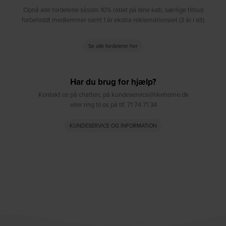
Opnå alle fordelene såsom 10% rabat på dine køb, særlige tilbud
forbeholdt medlemmer samt 1 år ekstra reklamationsret (3 år i alt)
Se alle fordelene her
Har du brug for hjælp?
Kontakt os på chatten, på kundeservice@likehome.dk
eller ring til os på tlf. 71 74 71 34
KUNDESERVICE OG INFORMATION