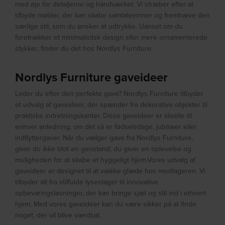
med øje for detaljerne og håndværket. Vi stræber efter at
tilbyde møbler, der kan skabe samtaleemner og fremhæve den
særlige stil, som du ønsker at udtrykke. Uanset om du
foretrækker et minimalistisk design eller mere ornamenterede
stykker, finder du det hos Nordlys Furniture.
Nordlys Furniture gaveideer
Leder du efter den perfekte gave? Nordlys Furniture tilbyder
et udvalg af gaveideer, der spænder fra dekorative objekter til
praktiske indretningskanter. Disse gaveidéer er ideelle til
enhver anledning, om det så er fødselsdage, jubilæer eller
indflyttergaver. Når du vælger gave fra Nordlys Furniture,
giver du ikke blot en genstand; du giver en oplevelse og
muligheden for at skabe et hyggeligt hjem.Vores udvalg af
gaveideer er designet til at vække glæde hos modtageren. Vi
tilbyder alt fra stilfulde lysestager til innovative
opbevaringsløsninger, der kan bringe sjæl og stil ind i ethvert
hjem. Med vores gaveideer kan du være sikker på at finde
noget, der vil blive værdsat.