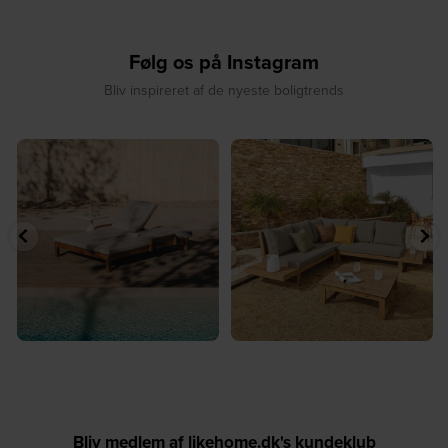
Følg os på Instagram
Bliv inspireret af de nyeste boligtrends
️⁠
☀️ Sommerens naturlige
☀️ Find dit yndlingssted denne
samlingspunkt⁠
sommer⁠
...
...
8
0
8
0
Bliv medlem af likehome.dk's kundeklub