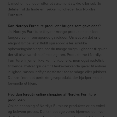
Uanset om du leder efter et statement-stykke eller subtile
detaljer, vil du finde en række muligheder hos Nordlys
Furniture.
Kan Nordlys Furniture produkter bruges som gaveideer?
Ja, Nordlys Furniture tilbyder mange produkter, der kan
fungere som fremragende gaveideer. Uanset om det er en
elegant lampe, et stilfuldt spisebord eller smukke
opbevaringsløsninger, har du mange valgmuligheder til gaver,
der vil blive værdsat af modtageren. Produkterne i Nordlys
Furniture linjen er ikke kun funktionelle, men også æstetisk
tiltalende, hvilket gør dem til tankevækkende gaver til enhver
lejlighed, såsom indflytningsfester, fødselsdage eller jubilæer.
Du kan finde det perfekte gaveprodukt, der hjælper med at
forvandle et hjem.
Hvordan foregår online shopping af Nordlys Furniture
produkter?
Online shopping af Nordlys Furniture produkter er en enkel
og bekvem proces. Du kan besøge vores hjemmeside, hvor