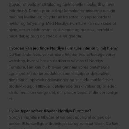
tilbyder et væld af stilfulde og funktionelle møbler til enhver
indretning. Denne produktlinje kombinerer moderne design
med høj kvalitet og tilbyder alt fra sofaer og spiseborde til
hylder og belysning. Med Nordlys Furniture kan du skabe et
hjem, der er både æstetisk tiltalende og praktisk, perfekt til
både daglig brug og specielle lejligheder.
Hvordan kan jeg finde Nordlys Furniture interiør til mit hjem?
Du kan finde Nordlys Furniture interiør ved at besøge vores
webshop, hvor vi har en dedikeret sektion til Nordlys
Furniture. Her kan du browse gennem vores omfattende
sortiment af interiørprodukter, som inkluderer dekorative
genstande, opbevaringsløsninger og stilfulde møbler. Hver
produktkategori tilbyder detaljerede beskrivelser og billeder,
så du nemt kan vælge det, der passer bedst til din personlige
stil.
Hvilke typer sofaer tilbyder Nordlys Furniture?
Nordlys Furniture tilbyder et varieret udvalg af sofaer, der
passer til forskellige indretningsstile og rumstørrelser. Du kan