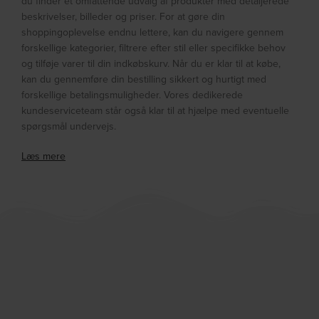
du finder et omfattende udvalg af produkter med detaljerede
beskrivelser, billeder og priser. For at gøre din
shoppingoplevelse endnu lettere, kan du navigere gennem
forskellige kategorier, filtrere efter stil eller specifikke behov
og tilføje varer til din indkøbskurv. Når du er klar til at købe,
kan du gennemføre din bestilling sikkert og hurtigt med
forskellige betalingsmuligheder. Vores dedikerede
kundeserviceteam står også klar til at hjælpe med eventuelle
spørgsmål undervejs.
Læs mere