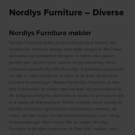
Nordlys Furniture – Diverse
Nordlys Furniture møbler
Nordlys Furniture byder på et bredt udvalg af møbler, der
kombinerer moderne design med tidløs elegance. Med fokus
på kvalitet og holdbarhed designer vi møbler, der passer
perfekt ind i ethvert hjem, uanset stil og indretning. Vores
sortiment spænder fra stilfulde sofaer til praktiske spiseborde,
der alle er nøje udvalgt for at sikre, at de lever op til vores
kunders forventninger. Møbler fra Nordlys Furniture er ikke
blot funktionelle; de tilføjer også karakter og personlighed til
din boligindretning.Hos likehome.dk ønsker vi at inspirere dig
til at skabe dit drømmehjem. Derfor omfatter vores udvalg fra
Nordlys Furniture også smukke siddepladser, skænke, og
reoler, der kan indgå i en harmonisk indretning, hvor stil og
funktionalitet går hånd i hånd. Når du vælger Nordlys
Furniture til dit hjem, investerer du ikke blot i møbler, men i