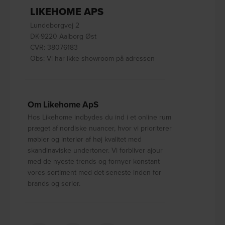
LIKEHOME APS
Lundeborgvej 2
DK-9220 Aalborg Øst
CVR: 38076183
Obs: Vi har ikke showroom på adressen
Om Likehome ApS
Hos Likehome indbydes du ind i et online rum
præget af nordiske nuancer, hvor vi prioriterer
møbler og interiør af høj kvalitet med
skandinaviske undertoner. Vi forbliver ajour
med de nyeste trends og fornyer konstant
vores sortiment med det seneste inden for
brands og serier.