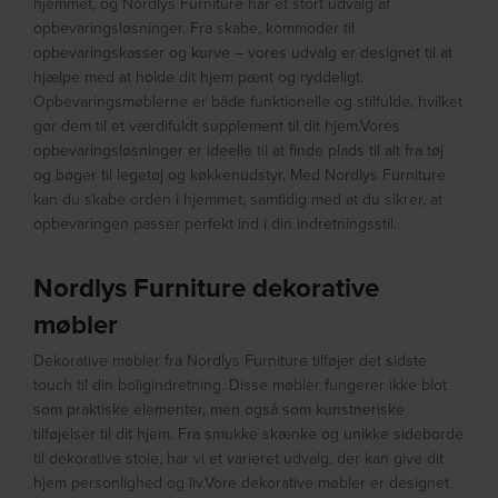
hjemmet, og Nordlys Furniture har et stort udvalg af
opbevaringsløsninger. Fra skabe, kommoder til
opbevaringskasser og kurve – vores udvalg er designet til at
hjælpe med at holde dit hjem pænt og ryddeligt.
Opbevaringsmøblerne er både funktionelle og stilfulde, hvilket
gør dem til et værdifuldt supplement til dit hjem.Vores
opbevaringsløsninger er ideelle til at finde plads til alt fra tøj
og bøger til legetøj og køkkenudstyr. Med Nordlys Furniture
kan du skabe orden i hjemmet, samtidig med at du sikrer, at
opbevaringen passer perfekt ind i din indretningsstil.
Nordlys Furniture dekorative
møbler
Dekorative møbler fra Nordlys Furniture tilføjer det sidste
touch til din boligindretning. Disse møbler fungerer ikke blot
som praktiske elementer, men også som kunstneriske
tilføjelser til dit hjem. Fra smukke skænke og unikke sideborde
til dekorative stole, har vi et varieret udvalg, der kan give dit
hjem personlighed og liv.Vore dekorative møbler er designet