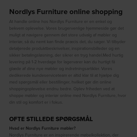
Nordlys Furniture online shopping
At handle online hos Nordlys Furniture er en enkel og
bekvem oplevelse. Vores brugervenlige hjemmeside gør det
muligt at navigere gennem det store udvalg af møbler og
interiør, så du nemt kan finde præcis det, du søger. Vi tilbyder
detaljerede produktbeskrivelser, inspirationsbilleder og en
sikker betalingsløsning, der sikrer en tryg handel.Med hurtig
levering på 1-2 hverdage for lagervarer kan du hurtigt få
glæde af dine nye møbler og indretningsartikler. Vores
dedikerede kundeserviceteam er altid klar til at hjælpe dig
med spørgsmål eller bestillinger, hvilket gør din online
shoppingoplevelse endnu bedre. Oplev friheden ved at
shoppe møbler og interiør online med Nordlys Furniture, hvor
din stil og komfort er i fokus.
OFTE STILLEDE SPØRGSMÅL
Hvad er Nordlys Furniture møbler?
Nordlys Furniture er en inspirerende møbelkollektion, der