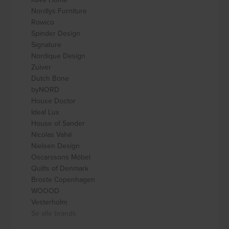
Nordlys Furniture
Rowico
Spinder Design
Signature
Nordique Design
Zuiver
Dutch Bone
byNORD
House Doctor
Ideal Lux
House of Sander
Nicolas Vahé
Nielsen Design
Oscarssons Móbel
Quilts of Denmark
Broste Copenhagen
WOOOD
Vesterholm
Se alle brands