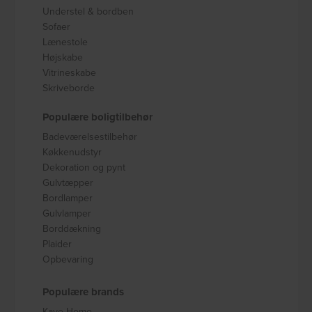
Understel & bordben
Sofaer
Lænestole
Højskabe
Vitrineskabe
Skriveborde
Populære boligtilbehør
Badeværelsestilbehør
Køkkenudstyr
Dekoration og pynt
Gulvtæpper
Bordlamper
Gulvlamper
Borddækning
Plaider
Opbevaring
Populære brands
Kave Home