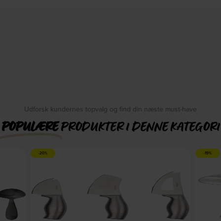
Udforsk kundernes topvalg og find din næste must-have
POPULÆRE
PRODUKTER I DENNE KATEGORI
-20%
-19%