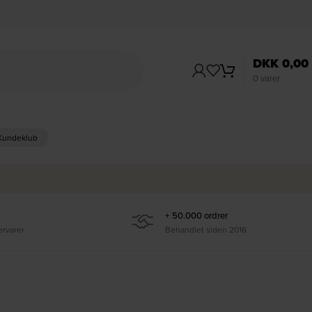
DKK
0,00
0
varer
 Kundeklub
+ 50.000 ordrer
ervarer
Behandlet siden 2016