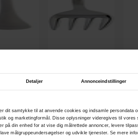
afe-latte ske, 19,5 cm,
Brush, Bestik, Kagegaffel, 10,8 cm,
Brush, B
-15%
-24%
l. by House Doctor
rustfrit stål by House Doctor
På lager
På lager
DKK
30,00
DKK
15,00
00
DKK
18,00
Detaljer
Annonceindstillinger
r dit samtykke til at anvende cookies og indsamle persondata o
istik og marketingformål. Disse oplysninger videregives til vore
er på din enhed for at vise dig målrettede annoncer, levere tilpas
 lave målgruppeundersøgelser og udvikle tjenester. Se mere inf