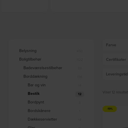
l, 23 cm by House Doctor
Frea, Bestik, Rustfrit stål, sort by Bloomingv
 lager
På lager
DKK
55,00
DKK
150,00
DKK
199,00
Farve
Belysning
450
Boligtilbehør
Certifikater
1122
Badeværelsestilbehør
39
Leveringsti
Borddækning
136
Bar og vin
14
Viser 12 resultat
Bestik
12
Bordpynt
3
-19%
Bordskånere
1
Dækkeservietter
14
Glas