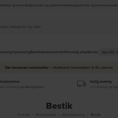
nstitutioner og erhverv
Boliginspiration og guides
Handelsbetingelser
Kunde- og informationscenter
elysning
Opbevaring
Børn
Delikatesser
Kontor
Personlig pleje
Brands
Spar 10% -
Gør terrassen sommerklar
– eksklusive havemøbler til dit uderum
Kundeservice
Hurtig levering
Alle hverdage
(se åbningstider)
1-2 hverdage på lag
Bestik
Forside
Boligtilbehør
Borddækning
Bestik