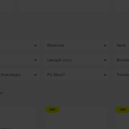
ille
Osteknive, Fromage, Sølv finish by Nicolas Vahé
Brush, B
På lager
DKK
135,00
DKK
169,00
Materiale
Serie
Længde (cm.)
Bredde
d (hverdage)
På tilbud?
Trends
er
-20%
-20%