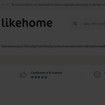
Gavekort
Møbler på afbetaling
International shipping
Kundeklub
Salg til offentlige i
Udendørsmøbler
Tilbud
Nyheder
Stue
Spisestue
Soveværelse
Entré
Boligtilbehør
B
Certificeret af E-mærket