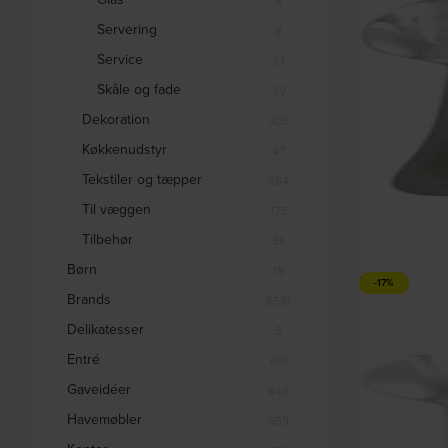
8
Servering
8
Service
37
Skåle og fade
39
Dekoration
305
Køkkenudstyr
47
Tekstiler og tæpper
384
Til væggen
175
Tilbehør
36
Børn
19
Brush, Bestik, Sk
-17%
Brands
by H
8581
Delikatesser
5
DKK
36,
Entré
661
Gaveidéer
846
Havemøbler
559