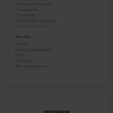
Ofte stillede spørgsmål
Privatlivspolitik
Cookiepolitik
Boliginspiration og guides
Se informationsoversigt
Min side
Log ind
Opret kundeklubkonto
Ordrer
Ønskelister
Mine loyalitetspoints
CERTIFIKATER