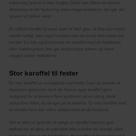
indvendig tank til is eller frugter. Dette kan tilføre en ekstra
dimension til din hydrering med smagsvariationer, der gør det
sjovere at drikke vand.
En stilfuld karaffel til vand, lavet af klart glas, vil ikke kun holde
vandet køligt, men også fungere som en smuk dekoration på
bordet. Du kan også overveje en karaffel med en hældetud
eller hældesystem, der gør betjeningen lettere og mere
elegant under måltiderne.
Stor karaffel til fester
En stor karaffel er uundgåelig ved fester, hvor du ønsker at
imponere gæsterne med stil. Denne type karaffel giver
mulighed for at servere flere portioner på én gang, deraf
reduceres tiden, du bruger på at skænke. En stor karaffel med
en kreativ form kan være midtpunktet på dit festbord.
Det er altid en god idé at vælge en karaffel med en god
tæthed for at sikre, at indholdet ikke svinder for hurtigt, samt
et design, der er let at håndtere. En karaffel til fester kan også