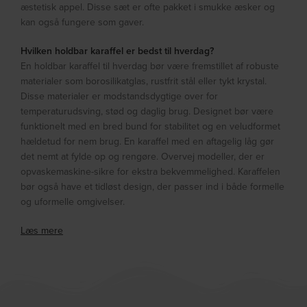
æstetisk appel. Disse sæt er ofte pakket i smukke æsker og
kan også fungere som gaver.
Hvilken holdbar karaffel er bedst til hverdag?
En holdbar karaffel til hverdag bør være fremstillet af robuste
materialer som borosilikatglas, rustfrit stål eller tykt krystal.
Disse materialer er modstandsdygtige over for
temperaturudsving, stød og daglig brug. Designet bør være
funktionelt med en bred bund for stabilitet og en veludformet
hældetud for nem brug. En karaffel med en aftagelig låg gør
det nemt at fylde op og rengøre. Overvej modeller, der er
opvaskemaskine-sikre for ekstra bekvemmelighed. Karaffelen
bør også have et tidløst design, der passer ind i både formelle
og uformelle omgivelser.
Læs mere