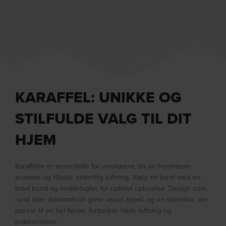
KARAFFEL: UNIKKE OG
STILFULDE VALG TIL DIT
HJEM
Karaffeler er essentielle for vinelskere, da de fremhæver
aromaer og tillader ordentlig luftning. Vælg en karaf med en
bred bund og kvalitetsglas for optimal oplevelse. Design som
rund eller diamantform giver visuel appel, og en størrelse, der
passer til en hel flaske, forbedrer både luftning og
præsentation.