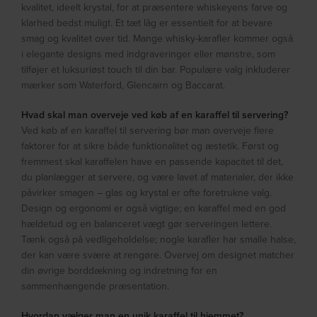
kvalitet, ideelt krystal, for at præsentere whiskeyens farve og
klarhed bedst muligt. Et tæt låg er essentielt for at bevare
smag og kvalitet over tid. Mange whisky-karafler kommer også
i elegante designs med indgraveringer eller mønstre, som
tilføjer et luksuriøst touch til din bar. Populære valg inkluderer
mærker som Waterford, Glencairn og Baccarat.
Hvad skal man overveje ved køb af en karaffel til servering?
Ved køb af en karaffel til servering bør man overveje flere
faktorer for at sikre både funktionalitet og æstetik. Først og
fremmest skal karaffelen have en passende kapacitet til det,
du planlægger at servere, og være lavet af materialer, der ikke
påvirker smagen – glas og krystal er ofte foretrukne valg.
Design og ergonomi er også vigtige; en karaffel med en god
hældetud og en balanceret vægt gør serveringen lettere.
Tænk også på vedligeholdelse; nogle karafler har smalle halse,
der kan være svære at rengøre. Overvej om designet matcher
din øvrige borddækning og indretning for en
sammenhængende præsentation.
Hvordan vælger man en unik karaffel til hjemmet?