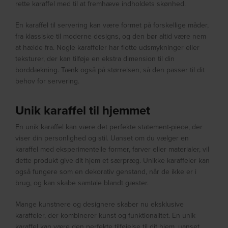
rette karaffel med til at fremhæve indholdets skønhed.
En karaffel til servering kan være formet på forskellige måder,
fra klassiske til moderne designs, og den bør altid være nem
at hælde fra. Nogle karaffeler har flotte udsmykninger eller
teksturer, der kan tilføje en ekstra dimension til din
borddækning. Tænk også på størrelsen, så den passer til dit
behov for servering.
Unik karaffel til hjemmet
En unik karaffel kan være det perfekte statement-piece, der
viser din personlighed og stil. Uanset om du vælger en
karaffel med eksperimentelle former, farver eller materialer, vil
dette produkt give dit hjem et særpræg. Unikke karaffeler kan
også fungere som en dekorativ genstand, når de ikke er i
brug, og kan skabe samtale blandt gæster.
Mange kunstnere og designere skaber nu eksklusive
karaffeler, der kombinerer kunst og funktionalitet. En unik
karaffel kan være den perfekte tilføjelse til dit hjem, uanset