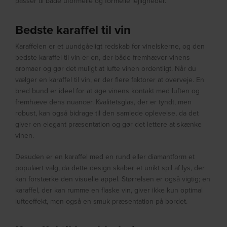
passer til både uformelle og formelle lejligheder.
Bedste karaffel til vin
Karaffelen er et uundgåeligt redskab for vinelskerne, og den
bedste karaffel til vin er en, der både fremhæver vinens
aromaer og gør det muligt at lufte vinen ordentligt. Når du
vælger en karaffel til vin, er der flere faktorer at overveje. En
bred bund er ideel for at øge vinens kontakt med luften og
fremhæve dens nuancer. Kvalitetsglas, der er tyndt, men
robust, kan også bidrage til den samlede oplevelse, da det
giver en elegant præsentation og gør det lettere at skænke
vinen.
Desuden er en karaffel med en rund eller diamantform et
populært valg, da dette design skaber et unikt spil af lys, der
kan forstærke den visuelle appel. Størrelsen er også vigtig; en
karaffel, der kan rumme en flaske vin, giver ikke kun optimal
lufteeffekt, men også en smuk præsentation på bordet.