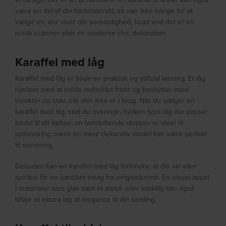
være en del af din bartenderstil, så vær ikke bange for at
vælge en, der viser din personlighed, hvad end det er en
rustik scanner eller en moderne chic dekoration.
Karaffel med låg
Karaffel med låg er både en praktisk og stilfuld løsning. Et låg
hjælper med at holde indholdet friskt og beskytter imod
insekter og støv, når den ikke er i brug. Når du vælger en
karaffel med låg, skal du overveje, hvilken type låg der passer
bedst til dit behov; en tætsluttende stopper er ideel til
opbevaring, mens en mere dekorativ model kan være perfekt
til servering.
Desuden kan en karaffel med låg forhindre, at din vin eller
spiritus får en uønsket smag fra omgivelserne. En visuel appel
i materialer som glas med et metal- eller korklåg kan også
tilføje et ekstra lag af elegance til din samling.