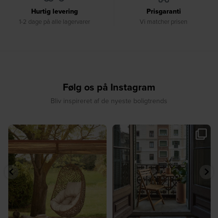
Hurtig levering
Prisgaranti
1-2 dage på alle lagervarer
Vi matcher prisen
Følg os på Instagram
Bliv inspireret af de nyeste boligtrends
☀️ Find dit yndlingssted denne
🤍 Rå materialer møder tidløst design⁠
sommer⁠
...
...
7
0
6
0