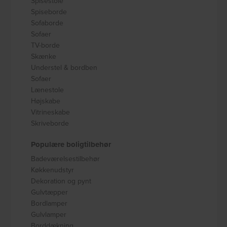
Spisestole
Spiseborde
Sofaborde
Sofaer
TV-borde
Skænke
Understel & bordben
Sofaer
Lænestole
Højskabe
Vitrineskabe
Skriveborde
Populære boligtilbehør
Badeværelsestilbehør
Køkkenudstyr
Dekoration og pynt
Gulvtæpper
Bordlamper
Gulvlamper
Borddækning