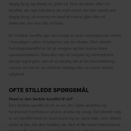
daglig brug og stadig se godt ud. Hvis du leder efter en
karaffel, der kan håndtere de små uheld, der kan opstå ved
daglig brug, så overvej en lavet af robust glas eller et
materiale, der kan tåle at falde.
En holdbar karaffel gør det muligt at nyde velsmagende drikke
i hverdagen uden at bekymre sig om skader. Den ideelle
hverdagsskaraffel er let at rengøre og bør kunne klare
opvaskemaskine. Desuden kan et simpelt og minimalistisk
design også gøre den til en alsidig del af din borddækning,
uanset om det er en uformel middag eller en mere formel
lejlighed.
OFTE STILLEDE SPØRGSMÅL
Hvad er den bedste karaffel til vin?
Den bedste karaffel til vin er en, der både æstetisk og
funktionelt fremhæver vinens aroma og smag. Det ideelle valg
er en karaffel med en bred bund og en slank hals, som tillader
vinen at ilte, når den hældes op. Ved at ilte vinen intensiveres