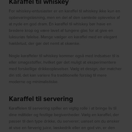
Karaffel til whiskey
For whiskey-entusiaster er en karaffel til whiskey ikke kun en
opbevaringsløsning, men en del af den samlede oplevelse af
at nyde en god dram. En karaffel til whiskey bør have en
bredere krop og være lavet af tungere glas for at give en
luksuriøs følelse. Mange vælger en karaffel med en elegant
hældetud, der gør det nemt at skænke.
Nogle karaffeler til whiskey kommer også med indsatser til is
eller smagsstoffer, hvilket gør det muligt at eksperimentere
med forskellige drikkeoplevelser. Vælg et design, der matcher
din stil, det kan variere fra traditionelle forslag til mere
moderne og minimalistiske.
Karaffel til servering
Karaffelen til servering spiller en vigtig rolle i at bringe liv til
dine måltider og festlige begivenheder. Vælg en karaffel, der
passer til den type drikke, du serverer; uanset om du ønsker
at vise en farverig juice, læskedrik eller en god vin, er den