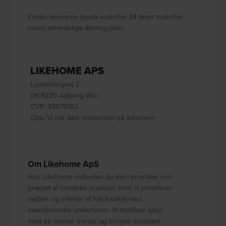
Emails besvares typisk indenfor 24 timer indenfor
vores almindelige åbningstider.
LIKEHOME APS
Lundeborgvej 2
DK-9220 Aalborg Øst
CVR: 38076183
Obs: Vi har ikke showroom på adressen
Om Likehome ApS
Hos Likehome indbydes du ind i et online rum
præget af nordiske nuancer, hvor vi prioriterer
møbler og interiør af høj kvalitet med
skandinaviske undertoner. Vi forbliver ajour
med de nyeste trends og fornyer konstant