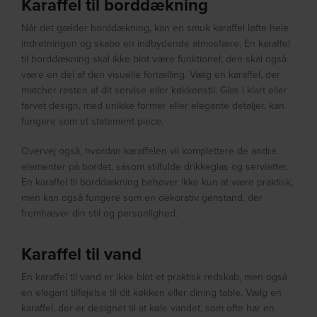
Karaffel til borddækning
Når det gælder borddækning, kan en smuk karaffel løfte hele
indretningen og skabe en indbydende atmosfære. En karaffel
til borddækning skal ikke blot være funktionel; den skal også
være en del af den visuelle fortælling. Vælg en karaffel, der
matcher resten af dit servise eller køkkenstil. Glas i klart eller
farvet design, med unikke former eller elegante detaljer, kan
fungere som et statement piece.
Overvej også, hvordan karaffelen vil komplettere de andre
elementer på bordet, såsom stilfulde drikkeglas og servietter.
En karaffel til borddækning behøver ikke kun at være praktisk,
men kan også fungere som en dekorativ genstand, der
fremhæver din stil og personlighed.
Karaffel til vand
En karaffel til vand er ikke blot et praktisk redskab, men også
en elegant tilføjelse til dit køkken eller dining table. Vælg en
karaffel, der er designet til at køle vandet, som ofte har en