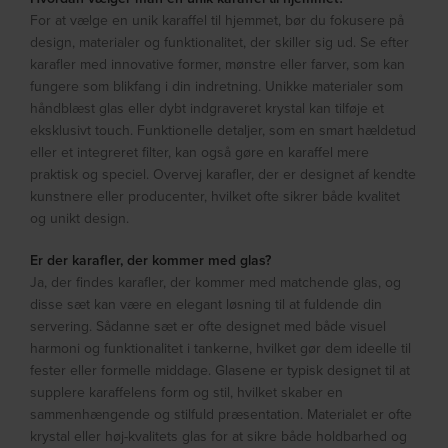
For at vælge en unik karaffel til hjemmet, bør du fokusere på
design, materialer og funktionalitet, der skiller sig ud. Se efter
karafler med innovative former, mønstre eller farver, som kan
fungere som blikfang i din indretning. Unikke materialer som
håndblæst glas eller dybt indgraveret krystal kan tilføje et
eksklusivt touch. Funktionelle detaljer, som en smart hældetud
eller et integreret filter, kan også gøre en karaffel mere
praktisk og speciel. Overvej karafler, der er designet af kendte
kunstnere eller producenter, hvilket ofte sikrer både kvalitet
og unikt design.
Er der karafler, der kommer med glas?
Ja, der findes karafler, der kommer med matchende glas, og
disse sæt kan være en elegant løsning til at fuldende din
servering. Sådanne sæt er ofte designet med både visuel
harmoni og funktionalitet i tankerne, hvilket gør dem ideelle til
fester eller formelle middage. Glasene er typisk designet til at
supplere karaffelens form og stil, hvilket skaber en
sammenhængende og stilfuld præsentation. Materialet er ofte
krystal eller høj-kvalitets glas for at sikre både holdbarhed og