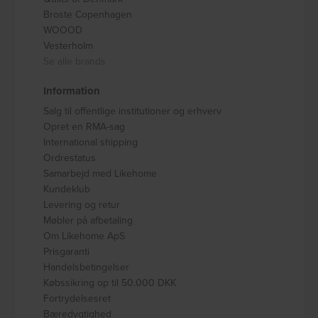
Broste Copenhagen
WOOOD
Vesterholm
Se alle brands
Information
Salg til offentlige institutioner og erhverv
Opret en RMA-sag
International shipping
Ordrestatus
Samarbejd med Likehome
Kundeklub
Levering og retur
Møbler på afbetaling
Om Likehome ApS
Prisgaranti
Handelsbetingelser
Købssikring op til 50.000 DKK
Fortrydelsesret
Bæredygtighed