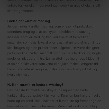
som en dekorativ midte på festbordet. Overvej modeller med
unikke former eller indgraveringer, som kan give et ekstra pift
til arrangementet.
Findes der karafler med låg?
Ja, der findes karafler med låg, som er særligt praktiske til
udendørs brug og til at beskytte indholdet mod støv og
insekter. Karafler med låg kan være lavet af forskellige
materialer som glas, krystal eller plast, afhængig af hvornår de
skal bruges og dine præferencer. Lågene kan være designet
på forskellige måder, såsom flip-top, skrue eller kork, og nogle
modeller inkluderer filtre. En karaffel med låg er også ideel til
at holde drikkevarer som vand eller juice friske i længere tid.
De er ofte lette at rengøre, hvilket gør dem til et praktisk og
hygiejnisk valg.
Hvilken karaffel er bedst til whiskey?
Den bedste karaffel til whiskey er designet med både
funktionalitet og æstetik i tankerne. Karaflen bør have en solid
bund og en bred, slank hals for at kunne ilte og frembringe de
komplekse aromaer i whiskeyen. Materialet skal være af høj