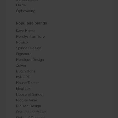
Plaider
Opbevaring
Populære brands
Kave Home
Nordlys Furniture
Rowico
Spinder Design
Signature
Nordique Design
Zuiver
Dutch Bone
byNORD
House Doctor
Ideal Lux
House of Sander
Nicolas Vahé
Nielsen Design
Oscarssons Móbel
Quilts of Denmark