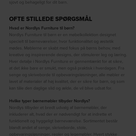
sjovt og behageligt for dit barn.
OFTE STILLEDE SPØRGSMÅL
Hvad er Nordlys Furniture til børn?
Nordlys Furniture til børn er en møbelkollektion designet
specielt til børneværelser, hvor funktionalitet og æstetik
mødes. Møblerne er skabt med fokus på børns behov, med
kreative og inspirerende designs, der stimulerer leg og læring.
Hver detalje i Nordlys Furniture er gennemtænkt for at sikre,
at det ikke bare er smukt, men også praktisk i hverdagen. Fra
senge og skriveborde til opbevaringsløsninger, alle møbler er
lavet af materialer af høj kvalitet, der er sikre for børn, og som
kan tåle den daglige slid og ælde, de vil blive udsat for.
Hvilke typer børnemøbler tilbyder Nordlys?
Nordlys tilbyder et bredt udvalg af børnemøbler, der
inkluderer alt, hvad der er nødvendigt for at indrette et
funktionelt og hyggeligt børneværelse. Sortimentet består
blandt andet af senge, skriveborde, stole,
opbevaringsløsninger, reoler og legemøbler. Hvert stykke