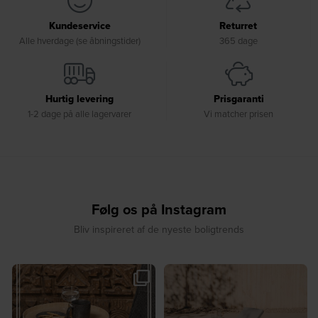
Kundeservice
Returret
Alle hverdage (se åbningstider)
365 dage
Hurtig levering
Prisgaranti
1-2 dage på alle lagervarer
Vi matcher prisen
Følg os på Instagram
Bliv inspireret af de nyeste boligtrends
🎉 GIVEAWAY 🎉⁠
☀️ Sommerens favorit til terrassen ☀️⁠
...
Vind det stilfulde Sasha
...
8
0