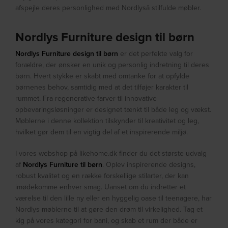
afspejle deres personlighed med Nordlysâ stilfulde møbler.
Nordlys Furniture design til børn
Nordlys Furniture design til børn
er det perfekte valg for
forældre, der ønsker en unik og personlig indretning til deres
børn. Hvert stykke er skabt med omtanke for at opfylde
børnenes behov, samtidig med at det tilføjer karakter til
rummet. Fra regenerative farver til innovative
opbevaringsløsninger er designet tænkt til både leg og vækst.
Møblerne i denne kollektion tilskynder til kreativitet og leg,
hvilket gør dem til en vigtig del af et inspirerende miljø.
I vores webshop på likehome.dk finder du det største udvalg
af
Nordlys Furniture til børn
. Oplev inspirerende designs,
robust kvalitet og en række forskellige stilarter, der kan
imødekomme enhver smag. Uanset om du indretter et
værelse til den lille ny eller en hyggelig oase til teenagere, har
Nordlys møblerne til at gøre den drøm til virkelighed. Tag et
kig på vores kategori for bani, og skab et rum der både er