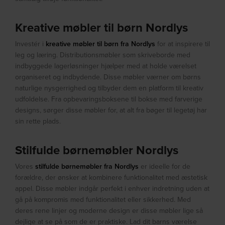
Kreative møbler til børn Nordlys
Investér i
kreative møbler til børn fra Nordlys
for at inspirere til
leg og læring. Distributionsmøbler som skriveborde med
indbyggede lagerløsninger hjælper med at holde værelset
organiseret og indbydende. Disse møbler værner om børns
naturlige nysgerrighed og tilbyder dem en platform til kreativ
udfoldelse. Fra opbevaringsboksene til bokse med farverige
designs, sørger disse møbler for, at alt fra bøger til legetøj har
sin rette plads.
Stilfulde børnemøbler Nordlys
Vores
stilfulde børnemøbler fra Nordlys
er ideelle for de
forældre, der ønsker at kombinere funktionalitet med æstetisk
appel. Disse møbler indgår perfekt i enhver indretning uden at
gå på kompromis med funktionalitet eller sikkerhed. Med
deres rene linjer og moderne design er disse møbler lige så
dejlige at se på som de er praktiske. Lad dit barns værelse