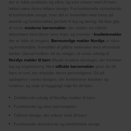
der er både praktiske og sikre, og som vokser med dit barn,
takket være deres tidløse design. Fra funktionelle skriveborde
til komfortable senge, hver del er fremstillet med fokus på
æstetik og funktionalitet, perfekt til leg og læring. Gå ikke glip
af vores
moderne børnemøbler
, der skaber en stilfuld
atmosfære med deres rene linjer, og invester i
kvalitetsmøbler
der er lette at rengøre.
Børnevenlige møbler Nordlys
er sikre
og komfortable, fremstillet af giftfrie materialer med afrundede
kanter. Uanset hvilken stil du vælger, vil vores udvalg af
Nordlys møbler til børn
tilbyde kreative løsninger, der fremmer
leg og organisering. Med
stilfulde børnemøbler
giver du dit
barn et rum, der afspejler deres personlighed. Gå på
opdagelse i vores designs, der kombinerer karakter og
funktion, og skab et hyggeligt miljø for dit barn.
Omfattende udvalg af Nordlys møbler til børn
Funktionelle og sikre børnemøbler
Tidlsom design, der vokser med dit barn
Funktionelle skriveborde og komfortable senge