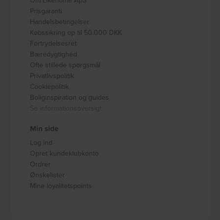
Om Likehome ApS
Prisgaranti
Handelsbetingelser
Købssikring op til 50.000 DKK
Fortrydelsesret
Bæredygtighed
Ofte stillede spørgsmål
Privatlivspolitik
Cookiepolitik
Boliginspiration og guides
Se informationsoversigt
Min side
Log ind
Opret kundeklubkonto
Ordrer
Ønskelister
Mine loyalitetspoints