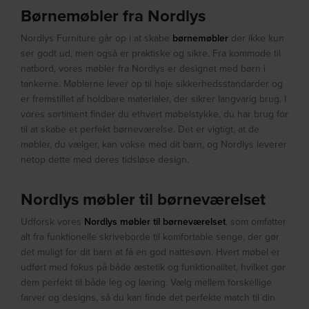
Børnemøbler fra Nordlys
Nordlys Furniture går op i at skabe
børnemøbler
der ikke kun
ser godt ud, men også er praktiske og sikre. Fra kommode til
natbord, vores møbler fra Nordlys er designet med børn i
tankerne. Møblerne lever op til høje sikkerhedsstandarder og
er fremstillet af holdbare materialer, der sikrer langvarig brug. I
vores sortiment finder du ethvert møbelstykke, du har brug for
til at skabe et perfekt børneværelse. Det er vigtigt, at de
møbler, du vælger, kan vokse med dit barn, og Nordlys leverer
netop dette med deres tidsløse design.
Nordlys møbler til børneværelset
Udforsk vores
Nordlys møbler til børneværelset
, som omfatter
alt fra funktionelle skriveborde til komfortable senge, der gør
det muligt for dit barn at få en god nattesøvn. Hvert møbel er
udført med fokus på både æstetik og funktionalitet, hvilket gør
dem perfekt til både leg og læring. Vælg mellem forskellige
farver og designs, så du kan finde det perfekte match til din