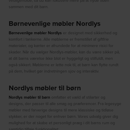
vedligeholde, så du kan fokusere mere på at nyde tiden
sammen med dit barn.
Børnevenlige møbler Nordlys
Børnevenlige møbler Nordlys
er designet med sikkerhed og
komfort i tankerne. Alle møblerne er fremstillet af giftfrie
materialer, og kanter er afrundede for at minimere risici for
skader. Når du vælger Nordlys-møbler, kan du være sikker på,
at dit barns værelse ikke blot er hyggeligt og stilfuldt, men
også sikkert. Møblerne er lette nok til, at børn kan flytte rundt
på dem, hvilket gør indretningen sjov og interaktiv.
Nordlys møbler til børn
Nordlys møbler til børn
omfatter et væld af stilarter og
designs, der passer til alle smag og præferencer. Fra legesyge
møbler med farverige designs til mere klassiske og tidløse
stykker, er der noget for enhver børn. Vores udvalg giver dig
mulighed for at skabe et personligt præg i dit barns rum og
samtidig tilføje funktionalitet.