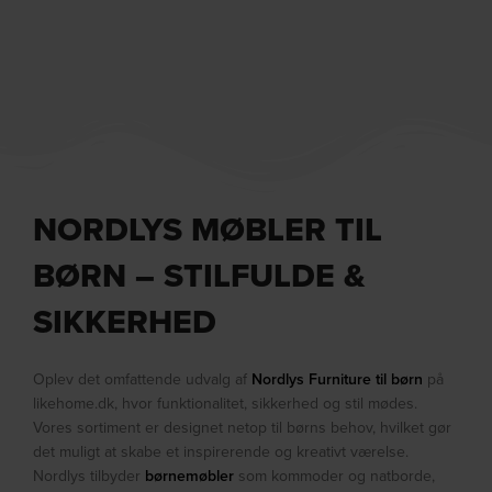
NORDLYS MØBLER TIL
BØRN – STILFULDE &
SIKKERHED
Oplev det omfattende udvalg af
Nordlys Furniture til børn
på
likehome.dk, hvor funktionalitet, sikkerhed og stil mødes.
Vores sortiment er designet netop til børns behov, hvilket gør
det muligt at skabe et inspirerende og kreativt værelse.
Nordlys tilbyder
børnemøbler
som kommoder og natborde,