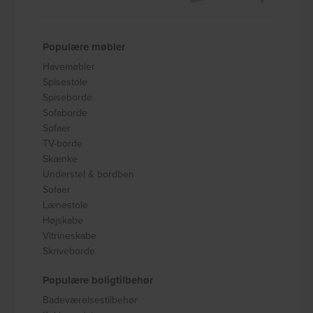
Populære møbler
Havemøbler
Spisestole
Spiseborde
Sofaborde
Sofaer
TV-borde
Skænke
Understel & bordben
Sofaer
Lænestole
Højskabe
Vitrineskabe
Skriveborde
Populære boligtilbehør
Badeværelsestilbehør