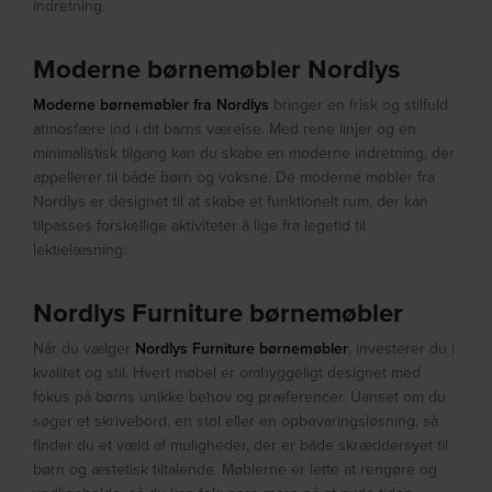
indretning.
Moderne børnemøbler Nordlys
Moderne børnemøbler fra Nordlys
bringer en frisk og stilfuld
atmosfære ind i dit barns værelse. Med rene linjer og en
minimalistisk tilgang kan du skabe en moderne indretning, der
appellerer til både børn og voksne. De moderne møbler fra
Nordlys er designet til at skabe et funktionelt rum, der kan
tilpasses forskellige aktiviteter â lige fra legetid til
lektielæsning.
Nordlys Furniture børnemøbler
Når du vælger
Nordlys Furniture børnemøbler
, investerer du i
kvalitet og stil. Hvert møbel er omhyggeligt designet med
fokus på børns unikke behov og præferencer. Uanset om du
søger et skrivebord, en stol eller en opbevaringsløsning, så
finder du et væld af muligheder, der er både skræddersyet til
børn og æstetisk tiltalende. Møblerne er lette at rengøre og