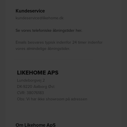
Kundeservice
kundeservice@likehome.dk
Se vores telefoniske åbningstider her.
Emails besvares typisk indenfor 24 timer indenfor
vores almindelige åbningstider.
LIKEHOME APS
Lundeborgvej 2
DK-9220 Aalborg Øst
CVR: 38076183
Obs: Vi har ikke showroom på adressen
Om Likehome ApS