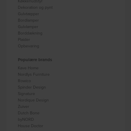
Køkkenudstyr
Dekoration og pynt
Gulvtæpper
Bordlamper
Gulvlamper
Borddækning
Plaider
Opbevaring
Populære brands
Kave Home
Nordlys Furniture
Rowico
Spinder Design
Signature
Nordique Design
Zuiver
Dutch Bone
byNORD
House Doctor