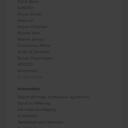
Dutch Bone
byNORD
House Doctor
Ideal Lux
House of Sander
Nicolas Vahé
Nielsen Design
Oscarssons Móbel
Quilts of Denmark
Broste Copenhagen
WOOOD
Vesterholm
Se alle brands
Information
Salg til offentlige institutioner og erhverv
Opret en RMA-sag
International shipping
Ordrestatus
Samarbejd med Likehome