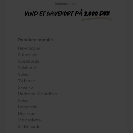
konkurrencen!
VIND ET GAVEKORT PÅ
2.000 DKK
Populære møbler
Havemøbler
Spisestole
Spiseborde
Sofaborde
Sofaer
TV-borde
Skænke
Understel & bordben
Sofaer
Lænestole
Højskabe
Vitrineskabe
Skriveborde