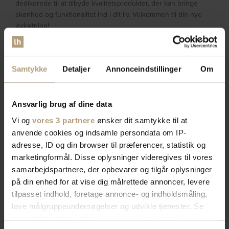
dedikerede til at tilbyde kvalitetsprodukter, der kan bringe
skønhed og funktionalitet ind i dit liv. Velkommen til din nye
indretning!
OFTE STILLEDE SPØRGSMÅL
Hvad er særligt ved Nordique Design konsolborde?
Samtykke
Detaljer
Annonceindstillinger
Om
Nordique Design konsolborde er kendt for deres unikke
kombination af æstetik og funktionalitet, inspireret af
skandinaviske designtraditioner med fokus på minimalisme,
Ansvarlig brug af dine data
rene linjer og naturlige materialer. De er designet med særlig
Vi og
vores 3 partnere
ønsker dit samtykke til at
opmærksomhed på detaljerne og bruger materialer af høj
anvende cookies og indsamle persondata om IP-
kvalitet, såsom massivt egetræ, hvilket giver dem robusthed
adresse, ID og din browser til præferencer, statistik og
og lang levetid. Mange af disse konsolborde tilbyder også
marketingformål. Disse oplysninger videregives til vores
smarte opbevaringsløsninger.
samarbejdspartnere, der opbevarer og tilgår oplysninger
Kan jeg få et konsolbord i egetræ fra Nordique Design?
på din enhed for at vise dig målrettede annoncer, levere
Ja, Nordique Design tilbyder konsolborde i egetræ, kendt for
tilpasset indhold, foretage annonce- og indholdsmåling,
deres holdbarhed og naturlige skønhed. Egetræ har en stærk
lave målgruppeundersøgelser og udvikle tjenester. Se
struktur og et elegant, naturligt kornmønster. Disse
mere information under
indstillinger
og i vores
konsolborde er behandlet for at bevare træets udseende og