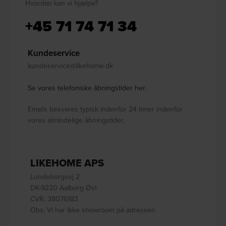
Hvordan kan vi hjælpe?
+45 71 74 71 34
Kundeservice
kundeservice@likehome.dk
Se vores telefoniske åbningstider her.
Emails besvares typisk indenfor 24 timer indenfor
vores almindelige åbningstider.
LIKEHOME APS
Lundeborgvej 2
DK-9220 Aalborg Øst
CVR: 38076183
Obs: Vi har ikke showroom på adressen