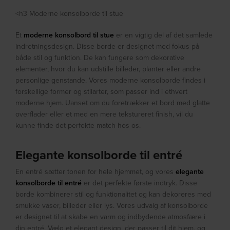
<h3 Moderne konsolborde til stue
Et
moderne konsolbord til stue
er en vigtig del af det samlede
indretningsdesign. Disse borde er designet med fokus på
både stil og funktion. De kan fungere som dekorative
elementer, hvor du kan udstille billeder, planter eller andre
personlige genstande. Vores moderne konsolborde findes i
forskellige former og stilarter, som passer ind i ethvert
moderne hjem. Uanset om du foretrækker et bord med glatte
overflader eller et med en mere tekstureret finish, vil du
kunne finde det perfekte match hos os.
Elegante konsolborde til entré
En entré sætter tonen for hele hjemmet, og vores
elegante
konsolborde til entré
er det perfekte første indtryk. Disse
borde kombinerer stil og funktionalitet og kan dekoreres med
smukke vaser, billeder eller lys. Vores udvalg af konsolborde
er designet til at skabe en varm og indbydende atmosfære i
din entré. Vælg et elegant design, der passer til dit hjem, og