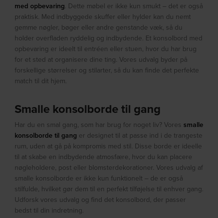
med opbevaring
. Dette møbel er ikke kun smukt – det er også
praktisk. Med indbyggede skuffer eller hylder kan du nemt
gemme nøgler, bøger eller andre genstande væk, så du
holder overfladen ryddelig og indbydende. Et konsolbord med
opbevaring er ideelt til entréen eller stuen, hvor du har brug
for et sted at organisere dine ting. Vores udvalg byder på
forskellige størrelser og stilarter, så du kan finde det perfekte
match til dit hjem.
Smalle konsolborde til gang
Har du en smal gang, som har brug for noget liv? Vores
smalle
konsolborde til gang
er designet til at passe ind i de trangeste
rum, uden at gå på kompromis med stil. Disse borde er ideelle
til at skabe en indbydende atmosfære, hvor du kan placere
nøgleholdere, post eller blomsterdekorationer. Vores udvalg af
smalle konsolborde er ikke kun funktionelt – de er også
stilfulde, hvilket gør dem til en perfekt tilføjelse til enhver gang.
Udforsk vores udvalg og find det konsolbord, der passer
bedst til din indretning.