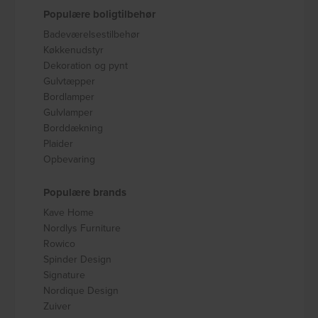
Populære boligtilbehør
Badeværelsestilbehør
Køkkenudstyr
Dekoration og pynt
Gulvtæpper
Bordlamper
Gulvlamper
Borddækning
Plaider
Opbevaring
Populære brands
Kave Home
Nordlys Furniture
Rowico
Spinder Design
Signature
Nordique Design
Zuiver