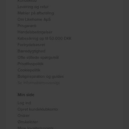
Kundeklub
Levering og retur
Møbler på afbetaling
Om Likehome ApS
Prisgaranti
Handelsbetingelser
Købssikring op til 50.000 DKK
Fortrydelsesret
Bæredygtighed
Ofte stillede spørgsmål
Privatlivspolitik
Cookiepolitik
Boliginspiration og guides
Se informationsoversigt
Min side
Log ind
Opret kundeklubkonto
Ordrer
Ønskelister
Mine loyalitetspoints