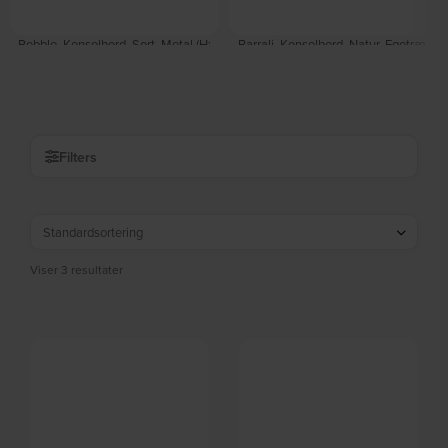
Pebble, Konsolbord, Sort, Metal (H:
Barrali, Konsolbord, Natur, Egetræ,
80 x B: 35 cm.) by Nordique Design
rattan (L: 110 x H: 75 x B: 40 cm.) by
På lager
På lager
Nordique Design
DKK
2.369,00
DKK
3.279,00
Filters
Viser 3 resultater