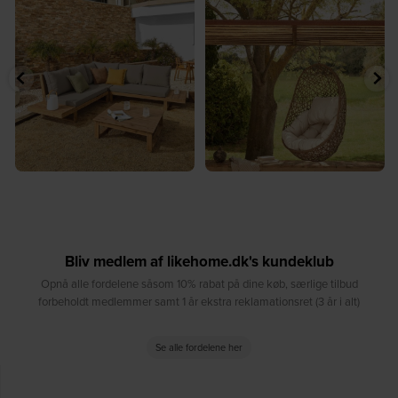
☀️ Find dit yndlingssted denne
🤍 Rå materialer møder tidløst design⁠
sommer⁠
...
...
8
0
7
0
Bliv medlem af likehome.dk's kundeklub
Opnå alle fordelene såsom 10% rabat på dine køb, særlige tilbud
forbeholdt medlemmer samt 1 år ekstra reklamationsret (3 år i alt)
Se alle fordelene her