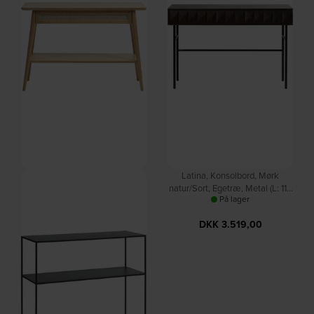
Barrali, Konsolbord, Natur,
Latina, Konsolbord, Mørk
Egetræ, rattan (L: 110 x H: 75 x
natur/Sort, Egetræ, Metal (L: 117
På lager
På lager
B: 40 cm.) by Nordique Design
x H: 75 x B: 39 cm.) by Nordique
Design
DKK
3.279,00
DKK
3.519,00