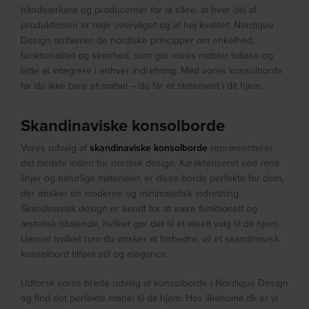
håndværkere og producenter for at sikre, at hver del af
produktionen er nøje overvåget og af høj kvalitet. Nordique
Design omfavner de nordiske principper om enkelhed,
funktionalitet og skønhed, som gør vores møbler tidløse og
lette at integrere i enhver indretning. Med vores konsolborde
får du ikke bare et møbel – du får et statement i dit hjem.
Skandinaviske konsolborde
Vores udvalg af
skandinaviske konsolborde
repræsenterer
det bedste inden for nordisk design. Karakteriseret ved rene
linjer og naturlige materialer, er disse borde perfekte for dem,
der ønsker en moderne og minimalistisk indretning.
Skandinavisk design er kendt for at være funktionelt og
æstetisk tiltalende, hvilket gør det til et ideelt valg til dit hjem.
Uanset hvilket rum du ønsker at forbedre, vil et skandinavisk
konsolbord tilføre stil og elegance.
Udforsk vores brede udvalg af konsolborde i Nordique Design
og find det perfekte møbel til dit hjem. Hos likehome.dk er vi