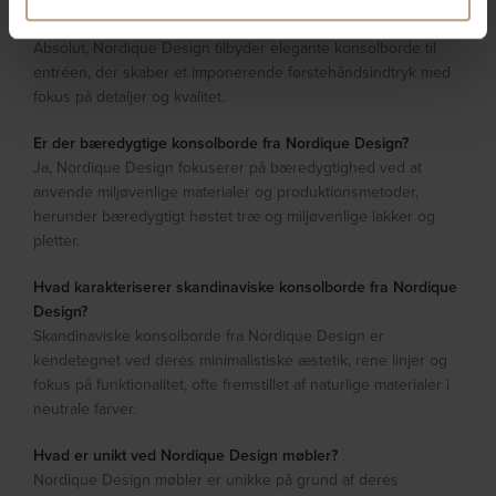
de har indsamlet fra din brug af deres tjenester.
Er der elegante konsolborde til entréen fra Nordique Design?
Absolut, Nordique Design tilbyder elegante konsolborde til
entréen, der skaber et imponerende førstehåndsindtryk med
fokus på detaljer og kvalitet.
Er der bæredygtige konsolborde fra Nordique Design?
Ja, Nordique Design fokuserer på bæredygtighed ved at
anvende miljøvenlige materialer og produktionsmetoder,
herunder bæredygtigt høstet træ og miljøvenlige lakker og
pletter.
Hvad karakteriserer skandinaviske konsolborde fra Nordique
Design?
Skandinaviske konsolborde fra Nordique Design er
kendetegnet ved deres minimalistiske æstetik, rene linjer og
fokus på funktionalitet, ofte fremstillet af naturlige materialer i
neutrale farver.
Hvad er unikt ved Nordique Design møbler?
Nordique Design møbler er unikke på grund af deres