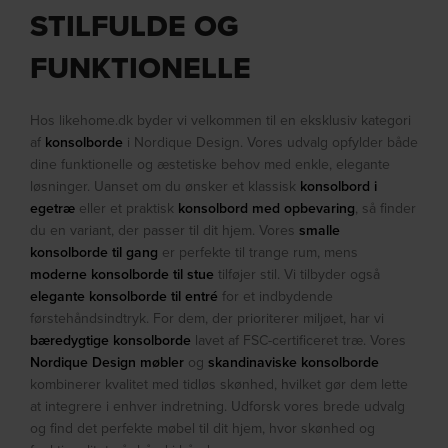
STILFULDE OG
FUNKTIONELLE
Hos likehome.dk byder vi velkommen til en eksklusiv kategori
af
konsolborde
i Nordique Design. Vores udvalg opfylder både
dine funktionelle og æstetiske behov med enkle, elegante
løsninger. Uanset om du ønsker et klassisk
konsolbord i
egetræ
eller et praktisk
konsolbord med opbevaring
, så finder
du en variant, der passer til dit hjem. Vores
smalle
konsolborde til gang
er perfekte til trange rum, mens
moderne konsolborde til stue
tilføjer stil. Vi tilbyder også
elegante konsolborde til entré
for et indbydende
førstehåndsindtryk. For dem, der prioriterer miljøet, har vi
bæredygtige konsolborde
lavet af FSC-certificeret træ. Vores
Nordique Design møbler
og
skandinaviske konsolborde
kombinerer kvalitet med tidløs skønhed, hvilket gør dem lette
at integrere i enhver indretning. Udforsk vores brede udvalg
og find det perfekte møbel til dit hjem, hvor skønhed og